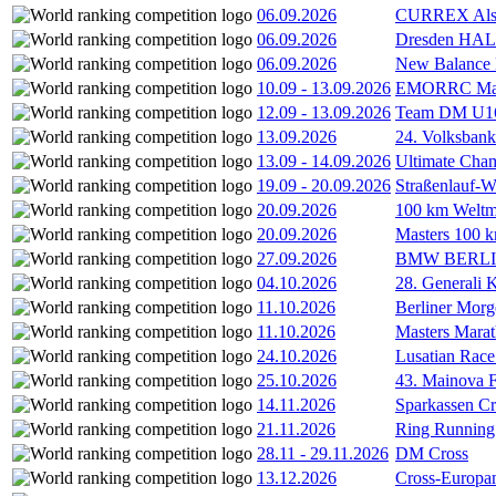
06.09.2026
CURREX Alst
06.09.2026
Dresden HA
06.09.2026
New Balance
10.09
-
13.09.2026
EMORRC Mast
12.09
-
13.09.2026
Team DM U16/
13.09.2026
24. Volksban
13.09
-
14.09.2026
Ultimate Cha
19.09
-
20.09.2026
Straßenlauf-
20.09.2026
100 km Weltme
20.09.2026
Masters 100 k
27.09.2026
BMW BERL
04.10.2026
28. Generali 
11.10.2026
Berliner Morg
11.10.2026
Masters Marat
24.10.2026
Lusatian Race
25.10.2026
43. Mainova F
14.11.2026
Sparkassen Cr
21.11.2026
Ring Running 
28.11
-
29.11.2026
DM Cross
13.12.2026
Cross-Europam