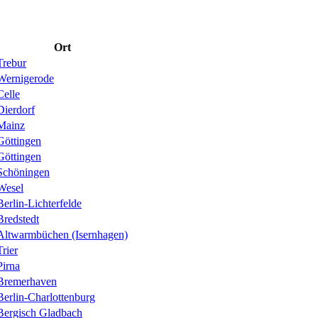
Ort
Trebur
Wernigerode
Celle
Dierdorf
Mainz
Göttingen
Göttingen
Schöningen
Wesel
Berlin-Lichterfelde
Bredstedt
Altwarmbüchen (Isernhagen)
Trier
Pirna
Bremerhaven
Berlin-Charlottenburg
Bergisch Gladbach