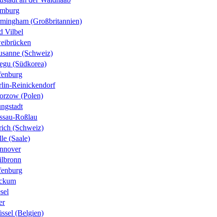
mburg
rmingham (Großbritannien)
d Vilbel
eibrücken
usanne (Schweiz)
egu (Südkorea)
fenburg
rlin-Reinickendorf
orzow (Polen)
ungstadt
ssau-Roßlau
rich (Schweiz)
le (Saale)
nnover
ilbronn
fenburg
ckum
sel
er
ssel (Belgien)