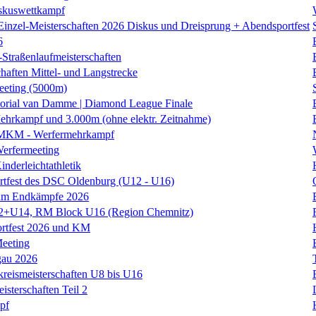
skuswettkampf
Einzel-Meisterschaften 2026 Diskus und Dreisprung + Abendsportfest
6
traßenlaufmeisterschaften
haften Mittel- und Langstrecke
eting (5000m)
orial van Damme | Diamond League Finale
hrkampf und 3.000m (ohne elektr. Zeitnahme)
 MKM - Werfermehrkampf
erfermeeting
nderleichtathletik
rtfest des DSC Oldenburg (U12 - U16)
am Endkämpfe 2026
+U14, RM Block U16 (Region Chemnitz)
ortfest 2026 und KM
eeting
gau 2026
kreismeisterschaften U8 bis U16
isterschaften Teil 2
pf