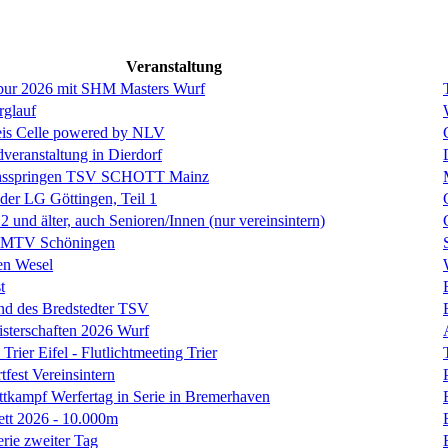
Veranstaltung
ebur 2026 mit SHM Masters Wurf
rglauf
is Celle powered by NLV
eranstaltung in Dierdorf
hsspringen TSV SCHOTT Mainz
 der LG Göttingen, Teil 1
und älter, auch Senioren/Innen (nur vereinsintern)
s MTV Schöningen
en Wesel
t
nd des Bredstedter TSV
isterschaften 2026 Wurf
Trier Eifel - Flutlichtmeeting Trier
fest Vereinsintern
tkampf Werfertag in Serie in Bremerhaven
ett 2026 - 10.000m
erie zweiter Tag