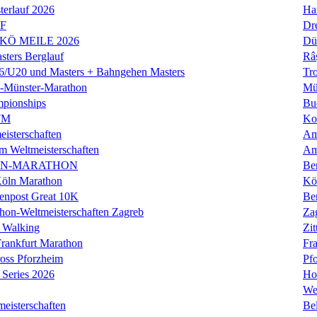
erlauf 2026
Ha
LF
Dr
 KÖ MEILE 2026
Dü
ers Berglauf
Râ
U20 und Masters + Bahngehen Masters
Tro
k-Münster-Marathon
Mü
mpionships
Bu
WM
Ko
isterschaften
Am
m Weltmeisterschaften
Am
IN-MARATHON
Ber
Köln Marathon
Kö
enpost Great 10K
Ber
hon-Weltmeisterschaften Zagreb
Za
 Walking
Zit
rankfurt Marathon
Fra
oss Pforzheim
Pf
Series 2026
Ho
We
eisterschaften
Bel