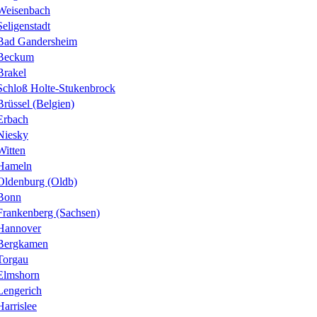
Weisenbach
Seligenstadt
Bad Gandersheim
Beckum
Brakel
Schloß Holte-Stukenbrock
Brüssel (Belgien)
Erbach
Niesky
Witten
Hameln
Oldenburg (Oldb)
Bonn
Frankenberg (Sachsen)
Hannover
Bergkamen
Torgau
Elmshorn
Lengerich
Harrislee