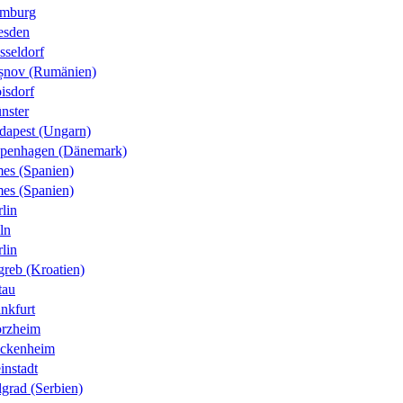
mburg
esden
sseldorf
șnov (Rumänien)
isdorf
nster
dapest (Ungarn)
penhagen (Dänemark)
es (Spanien)
es (Spanien)
lin
ln
lin
greb (Kroatien)
tau
nkfurt
orzheim
ckenheim
instadt
grad (Serbien)