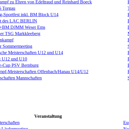
kampf zu Ehren von Edeltraud und Reinhard Boeck
6 Torgau
rig-Sportfest inkl. BM Block U14
est des LAC BERLIN
BM DJMM Weser Ems
 der TSG Markkleeberg
hnkampf
r Sommermeeting
sche Meisterschaften U12 und U14
g U12 und U10
ke-Cup PSV Bernburg
mpf-Meisterschaften Offenbach/Hanau U14/U12
schaften Mannschaften
Veranstaltung
erschaften
Eug
r Läufermeeting
Ne