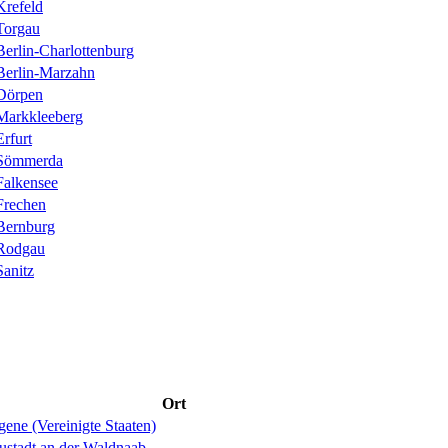
Krefeld
Torgau
Berlin-Charlottenburg
Berlin-Marzahn
Dörpen
Markkleeberg
Erfurt
Sömmerda
Falkensee
Frechen
Bernburg
Rodgau
Sanitz
Ort
ene (Vereinigte Staaten)
ustadt an der Waldnaab