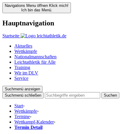
Navigations Menu öffnen
Klick mich!
Ich bin das Menü.
Hauptnavigation
Startseite
Aktuelles
Wettkämpfe
Nationalmannschaften
Leichtathletik für Alle
Training
Wir im DLV
Service
Suchmenü anzeigen
Suchmenü schließen
Suchen
Start
›
Wettkämpfe
›
Termine
›
Wettkampf-Kalender
›
Termin Detail