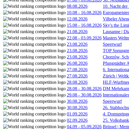
08.08.2026
10. Nacht der
10.08
-
16.08.2026
Europameister
12.08.2026
Vilbeler Aben
15.08
-
16.08.2026
Sky's the Lim
21.08.2026
Lausanne | D
22.08
-
03.09.2026
Masters Weltm
23.08.2026
Speerwurf
23.08.2026
TOP Sprungm
23.08.2026
Chorzów, Sch
26.08.2026
Pfungstädter 
27.08.2026
6. Internatio
27.08.2026
Zürich | Welt
28.08.2026
HLF-Wurfmee
28.08
-
30.08.2026
DM Mehrkamp
29.08
-
30.08.2026
International
30.08.2026
Speerwurf
30.08.2026
26. Stabhochs
01.09.2026
4. Domspring
02.09.2026
25. Volksbank 
04.09
-
05.09.2026
Brüssel | Mem