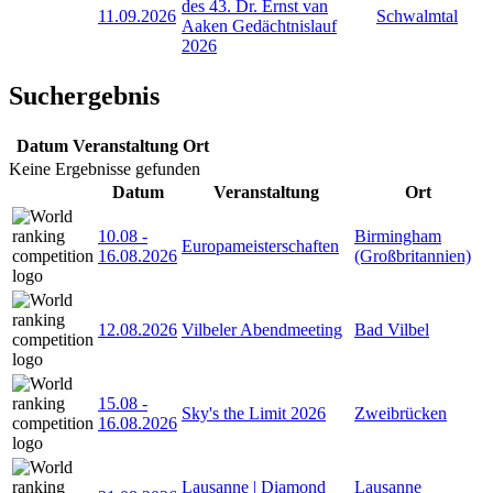
des 43. Dr. Ernst van
11.09.2026
Schwalmtal
Aaken Gedächtnislauf
2026
Suchergebnis
Datum
Veranstaltung
Ort
Keine Ergebnisse gefunden
Datum
Veranstaltung
Ort
10.08
-
Birmingham
Europameisterschaften
16.08.2026
(Großbritannien)
12.08.2026
Vilbeler Abendmeeting
Bad Vilbel
15.08
-
Sky's the Limit 2026
Zweibrücken
16.08.2026
Lausanne | Diamond
Lausanne