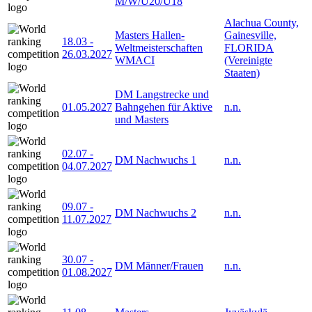
M/W/U20/U18
Alachua County,
Masters Hallen-
Gainesville,
18.03
-
Weltmeisterschaften
FLORIDA
26.03.2027
WMACI
(Vereinigte
Staaten)
DM Langstrecke und
01.05.2027
Bahngehen für Aktive
n.n.
und Masters
02.07
-
DM Nachwuchs 1
n.n.
04.07.2027
09.07
-
DM Nachwuchs 2
n.n.
11.07.2027
30.07
-
DM Männer/Frauen
n.n.
01.08.2027