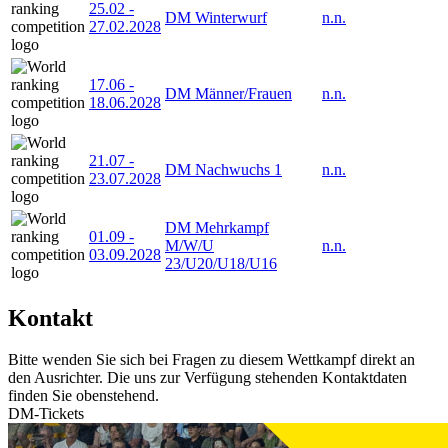
25.02
-
DM Winterwurf
n.n.
27.02.2028
17.06
-
DM Männer/Frauen
n.n.
18.06.2028
21.07
-
DM Nachwuchs 1
n.n.
23.07.2028
DM Mehrkampf
01.09
-
M/W/U
n.n.
03.09.2028
23/U20/U18/U16
Kontakt
Bitte wenden Sie sich bei Fragen zu diesem Wettkampf direkt an
den Ausrichter. Die uns zur Verfügung stehenden Kontaktdaten
finden Sie obenstehend.
DM-Tickets