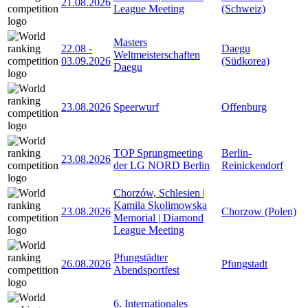
21.08.2026
League Meeting
(Schweiz)
Masters
22.08
-
Daegu
Weltmeisterschaften
03.09.2026
(Südkorea)
Daegu
23.08.2026
Speerwurf
Offenburg
TOP Sprungmeeting
Berlin-
23.08.2026
der LG NORD Berlin
Reinickendorf
Chorzów, Schlesien |
Kamila Skolimowska
23.08.2026
Chorzow (Polen)
Memorial | Diamond
League Meeting
Pfungstädter
26.08.2026
Pfungstadt
Abendsportfest
6. Internationales