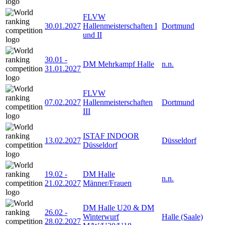
FLVW
30.01.2027
Hallenmeisterschaften I
Dortmund
und II
30.01
-
DM Mehrkampf Halle
n.n.
31.01.2027
FLVW
07.02.2027
Hallenmeisterschaften
Dortmund
III
ISTAF INDOOR
13.02.2027
Düsseldorf
Düsseldorf
19.02
-
DM Halle
n.n.
21.02.2027
Männer/Frauen
DM Halle U20 & DM
26.02
-
Winterwurf
Halle (Saale)
28.02.2027