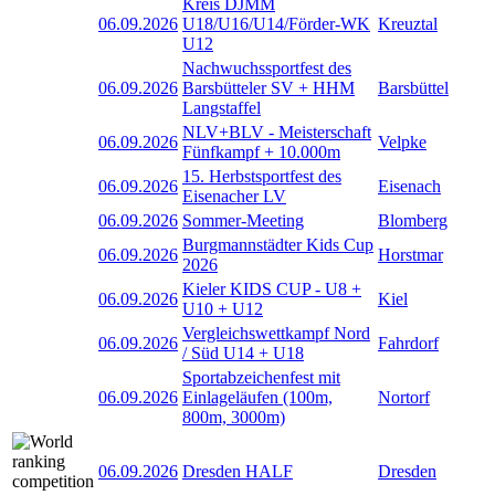
Kreis DJMM
06.09.2026
U18/U16/U14/Förder-WK
Kreuztal
U12
Nachwuchssportfest des
06.09.2026
Barsbütteler SV + HHM
Barsbüttel
Langstaffel
NLV+BLV - Meisterschaft
06.09.2026
Velpke
Fünfkampf + 10.000m
15. Herbstsportfest des
06.09.2026
Eisenach
Eisenacher LV
06.09.2026
Sommer-Meeting
Blomberg
Burgmannstädter Kids Cup
06.09.2026
Horstmar
2026
Kieler KIDS CUP - U8 +
06.09.2026
Kiel
U10 + U12
Vergleichswettkampf Nord
06.09.2026
Fahrdorf
/ Süd U14 + U18
Sportabzeichenfest mit
06.09.2026
Einlageläufen (100m,
Nortorf
800m, 3000m)
06.09.2026
Dresden HALF
Dresden