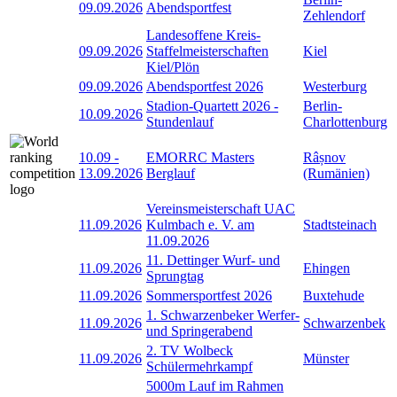
09.09.2026
Abendsportfest
Zehlendorf
Landesoffene Kreis-
09.09.2026
Staffelmeisterschaften
Kiel
Kiel/Plön
09.09.2026
Abendsportfest 2026
Westerburg
Stadion-Quartett 2026 -
Berlin-
10.09.2026
Stundenlauf
Charlottenburg
10.09
-
EMORRC Masters
Râșnov
13.09.2026
Berglauf
(Rumänien)
Vereinsmeisterschaft UAC
11.09.2026
Kulmbach e. V. am
Stadtsteinach
11.09.2026
11. Dettinger Wurf- und
11.09.2026
Ehingen
Sprungtag
11.09.2026
Sommersportfest 2026
Buxtehude
1. Schwarzenbeker Werfer-
11.09.2026
Schwarzenbek
und Springerabend
2. TV Wolbeck
11.09.2026
Münster
Schülermehrkampf
5000m Lauf im Rahmen