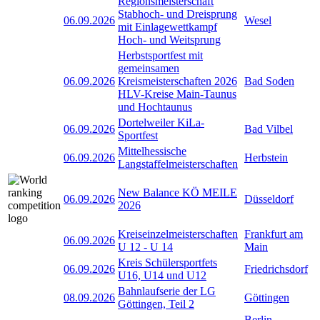
Regionsmeisterschaft
Stabhoch- und Dreisprung
06.09.2026
Wesel
mit Einlagewettkampf
Hoch- und Weitsprung
Herbstsportfest mit
gemeinsamen
06.09.2026
Kreismeisterschaften 2026
Bad Soden
HLV-Kreise Main-Taunus
und Hochtaunus
Dortelweiler KiLa-
06.09.2026
Bad Vilbel
Sportfest
Mittelhessische
06.09.2026
Herbstein
Langstaffelmeisterschaften
New Balance KÖ MEILE
06.09.2026
Düsseldorf
2026
Kreiseinzelmeisterschaften
Frankfurt am
06.09.2026
U 12 - U 14
Main
Kreis Schülersportfets
06.09.2026
Friedrichsdorf
U16, U14 und U12
Bahnlaufserie der LG
08.09.2026
Göttingen
Göttingen, Teil 2
Berlin-