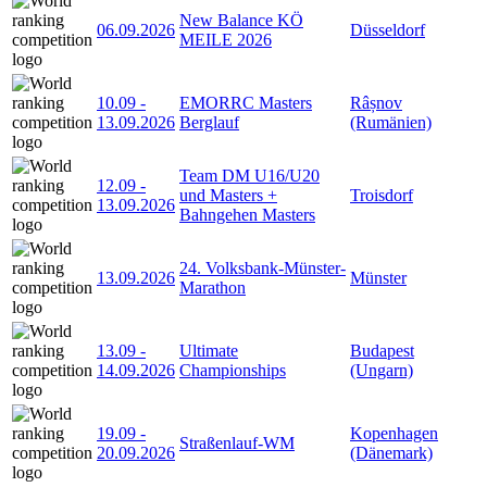
New Balance KÖ
06.09.2026
Düsseldorf
MEILE 2026
10.09
-
EMORRC Masters
Râșnov
13.09.2026
Berglauf
(Rumänien)
Team DM U16/U20
12.09
-
und Masters +
Troisdorf
13.09.2026
Bahngehen Masters
24. Volksbank-Münster-
13.09.2026
Münster
Marathon
13.09
-
Ultimate
Budapest
14.09.2026
Championships
(Ungarn)
19.09
-
Kopenhagen
Straßenlauf-WM
20.09.2026
(Dänemark)