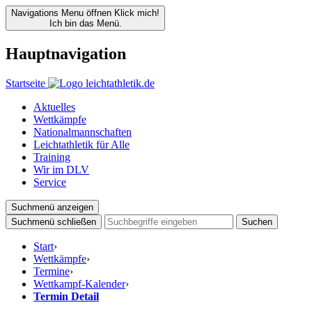
Navigations Menu öffnen
Klick mich!
Ich bin das Menü.
Hauptnavigation
Startseite
Aktuelles
Wettkämpfe
Nationalmannschaften
Leichtathletik für Alle
Training
Wir im DLV
Service
Suchmenü anzeigen
Suchmenü schließen
Suchen
Start
›
Wettkämpfe
›
Termine
›
Wettkampf-Kalender
›
Termin Detail