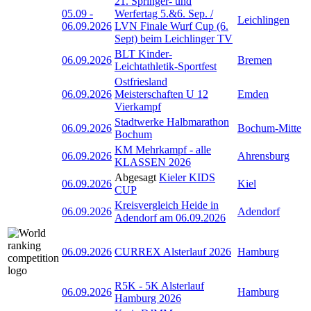
21. Springer- und
05.09
-
Werfertag 5.&6. Sep. /
Leichlingen
06.09.2026
LVN Finale Wurf Cup (6.
Sept) beim Leichlinger TV
BLT Kinder-
06.09.2026
Bremen
Leichtathletik-Sportfest
Ostfriesland
06.09.2026
Meisterschaften U 12
Emden
Vierkampf
Stadtwerke Halbmarathon
06.09.2026
Bochum-Mitte
Bochum
KM Mehrkampf - alle
06.09.2026
Ahrensburg
KLASSEN 2026
Abgesagt
Kieler KIDS
06.09.2026
Kiel
CUP
Kreisvergleich Heide in
06.09.2026
Adendorf
Adendorf am 06.09.2026
06.09.2026
CURREX Alsterlauf 2026
Hamburg
R5K - 5K Alsterlauf
06.09.2026
Hamburg
Hamburg 2026