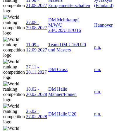
11.08
-
Masters
Jyväskylä
21.08.2027
Europameisterschaften
(Finnland)
DM Mehrkampf
27.08
-
M/W/U
Hannover
29.08.2027
23/U20/U18/U16
11.09
-
Team DM U16/U20
n.n.
12.09.2027
und Masters
27.11
-
DM Cross
n.n.
28.11.2027
18.02
-
DM Halle
n.n.
20.02.2028
Männer/Frauen
25.02
-
DM Halle U20
n.n.
27.02.2028