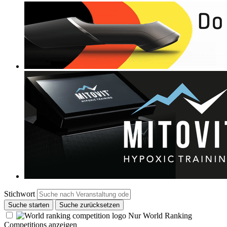
Stichwort
Suche starten
Suche zurücksetzen
Nur World Ranking
Competitions anzeigen