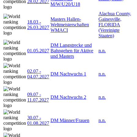
28.02.2027
M/W/U20/U18
Alachua County,
Masters Hallen-
Gainesville,
18.03
-
Weltmeisterschaften
FLORIDA
26.03.2027
WMACI
(Vereinigte
Staaten)
DM Langstrecke und
01.05.2027
Bahngehen für Aktive
n.n.
und Masters
02.07
-
DM Nachwuchs 1
n.n.
04.07.2027
09.07
-
DM Nachwuchs 2
n.n.
11.07.2027
30.07
-
DM Männer/Frauen
n.n.
01.08.2027