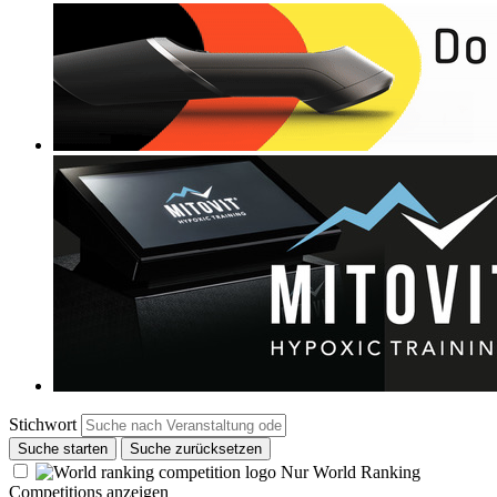
Stichwort
Suche starten
Suche zurücksetzen
Nur World Ranking
Competitions anzeigen