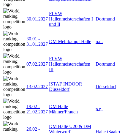
FLVW
30.01.2027
Hallenmeisterschaften I
Dortmund
und II
30.01
-
DM Mehrkampf Halle
n.n.
31.01.2027
FLVW
07.02.2027
Hallenmeisterschaften
Dortmund
III
ISTAF INDOOR
13.02.2027
Düsseldorf
Düsseldorf
19.02
-
DM Halle
n.n.
21.02.2027
Männer/Frauen
DM Halle U20 & DM
26.02
-
Winterwurf
Halle (Saale)