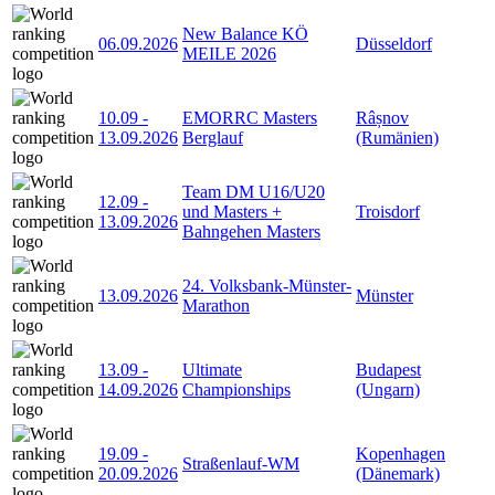
New Balance KÖ
06.09.2026
Düsseldorf
MEILE 2026
10.09
-
EMORRC Masters
Râșnov
13.09.2026
Berglauf
(Rumänien)
Team DM U16/U20
12.09
-
und Masters +
Troisdorf
13.09.2026
Bahngehen Masters
24. Volksbank-Münster-
13.09.2026
Münster
Marathon
13.09
-
Ultimate
Budapest
14.09.2026
Championships
(Ungarn)
19.09
-
Kopenhagen
Straßenlauf-WM
20.09.2026
(Dänemark)