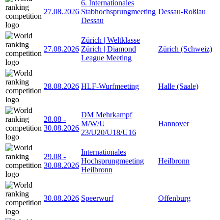
6. Internationales
27.08.2026
Stabhochsprungmeeting
Dessau-Roßlau
Dessau
Zürich | Weltklasse
27.08.2026
Zürich | Diamond
Zürich (Schweiz)
League Meeting
28.08.2026
HLF-Wurfmeeting
Halle (Saale)
DM Mehrkampf
28.08
-
M/W/U
Hannover
30.08.2026
23/U20/U18/U16
Internationales
29.08
-
Hochsprungmeeting
Heilbronn
30.08.2026
Heilbronn
30.08.2026
Speerwurf
Offenburg