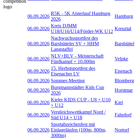
R5K - 5K Alsterlauf Hamburg
06.09.2026
Hamburg
2026
Kreis DJMM
06.09.2026
Kreuztal
U18/U16/U14/Förder-WK U12
Nachwuchssportfest des
06.09.2026
Barsbütteler SV + HHM
Barsbüttel
Langstaffel
NLV+BLV - Meisterschaft
06.09.2026
Velpke
Fünfkampf + 10.000m
15. Herbstsportfest des
06.09.2026
Eisenach
Eisenacher LV
06.09.2026
Sommer-Meeting
Blomberg
Burgmannstädter Kids Cup
06.09.2026
Horstmar
2026
Kieler KIDS CUP - U8 + U10
06.09.2026
Kiel
+ U12
Vergleichswettkampf Nord /
06.09.2026
Fahrdorf
Süd U14 + U18
Sportabzeichenfest mit
06.09.2026
Einlageläufen (100m, 800m,
Nortorf
3000m)