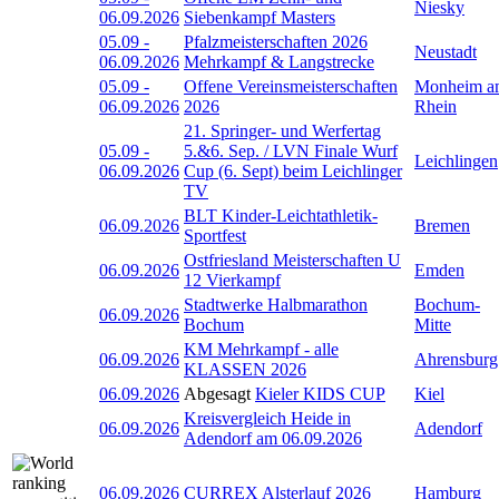
Niesky
06.09.2026
Siebenkampf Masters
05.09
-
Pfalzmeisterschaften 2026
Neustadt
06.09.2026
Mehrkampf & Langstrecke
05.09
-
Offene Vereinsmeisterschaften
Monheim a
06.09.2026
2026
Rhein
21. Springer- und Werfertag
05.09
-
5.&6. Sep. / LVN Finale Wurf
Leichlingen
06.09.2026
Cup (6. Sept) beim Leichlinger
TV
BLT Kinder-Leichtathletik-
06.09.2026
Bremen
Sportfest
Ostfriesland Meisterschaften U
06.09.2026
Emden
12 Vierkampf
Stadtwerke Halbmarathon
Bochum-
06.09.2026
Bochum
Mitte
KM Mehrkampf - alle
06.09.2026
Ahrensburg
KLASSEN 2026
06.09.2026
Abgesagt
Kieler KIDS CUP
Kiel
Kreisvergleich Heide in
06.09.2026
Adendorf
Adendorf am 06.09.2026
06.09.2026
CURREX Alsterlauf 2026
Hamburg