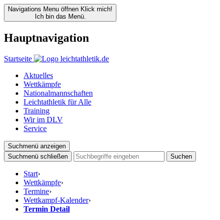
Navigations Menu öffnen
Klick mich!
Ich bin das Menü.
Hauptnavigation
Startseite
Aktuelles
Wettkämpfe
Nationalmannschaften
Leichtathletik für Alle
Training
Wir im DLV
Service
Suchmenü anzeigen
Suchmenü schließen
Suchen
Start
›
Wettkämpfe
›
Termine
›
Wettkampf-Kalender
›
Termin Detail