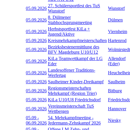
27. Schülersportfest des TuS
05.09.2026
Wunstorf
Wunstorf
8. Dülmener
05.09.2026
Dülmen
Stabhochsprungmeeting
Herbstsportfest KiLa +
05.09.2026
Viernheim
Jugend/Aktive
05.09.2026
Kreismehrkampfmeisterschaften
Hartenrod
Bezirksbestenermittlung des
05.09.2026
Wolmirstedt
BFV Magdeburg U10/U12
KiLa Teamwettkampf der LG
Allendorf
05.09.2026
Eder
(Eder)
Landesoffener Traditions-
05.09.2026
Heuchelhe
Werfertag
05.09.2026
Saulheimer Kinder-Dreikampf
Saulheim
Regionsmeisterschaften
05.09.2026
Bitburg
Mehrkampf (Region Trier)
05.09.2026
KiLa U10/U8 Friedrichsdorf
Friedrichsd
Vereinsmeisterschaft TuS
05.09.2026
Hannover
Wettbergen
05.09
-
54. Mehrkampfmeeting -
Niesky
06.09.2026
Jedermann-Zehnkampf 2026
05.09
-
Offene LM Zehn- und