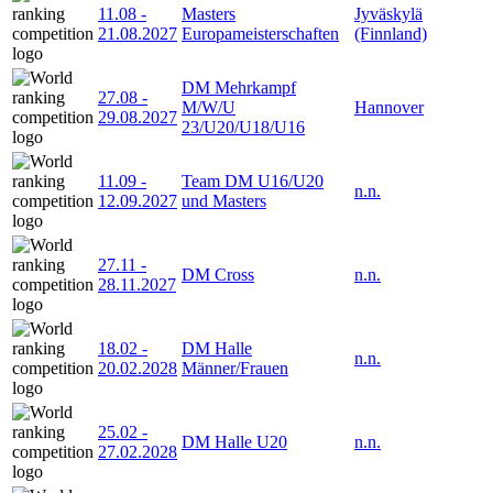
11.08
-
Masters
Jyväskylä
21.08.2027
Europameisterschaften
(Finnland)
DM Mehrkampf
27.08
-
M/W/U
Hannover
29.08.2027
23/U20/U18/U16
11.09
-
Team DM U16/U20
n.n.
12.09.2027
und Masters
27.11
-
DM Cross
n.n.
28.11.2027
18.02
-
DM Halle
n.n.
20.02.2028
Männer/Frauen
25.02
-
DM Halle U20
n.n.
27.02.2028