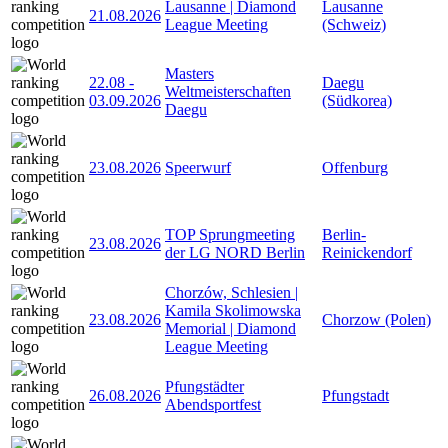
Lausanne | Diamond
Lausanne
21.08.2026
League Meeting
(Schweiz)
Masters
22.08
-
Daegu
Weltmeisterschaften
03.09.2026
(Südkorea)
Daegu
23.08.2026
Speerwurf
Offenburg
TOP Sprungmeeting
Berlin-
23.08.2026
der LG NORD Berlin
Reinickendorf
Chorzów, Schlesien |
Kamila Skolimowska
23.08.2026
Chorzow (Polen)
Memorial | Diamond
League Meeting
Pfungstädter
26.08.2026
Pfungstadt
Abendsportfest