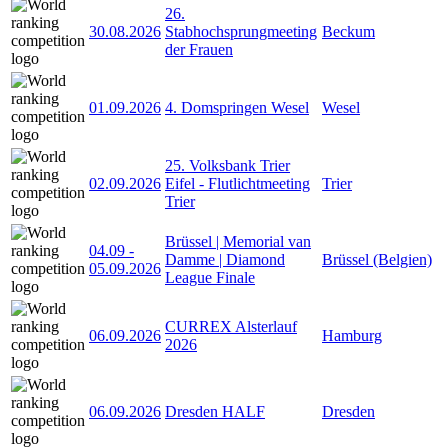
26.
30.08.2026
Stabhochsprungmeeting
Beckum
der Frauen
01.09.2026
4. Domspringen Wesel
Wesel
25. Volksbank Trier
02.09.2026
Eifel - Flutlichtmeeting
Trier
Trier
Brüssel | Memorial van
04.09
-
Damme | Diamond
Brüssel (Belgien)
05.09.2026
League Finale
CURREX Alsterlauf
06.09.2026
Hamburg
2026
06.09.2026
Dresden HALF
Dresden