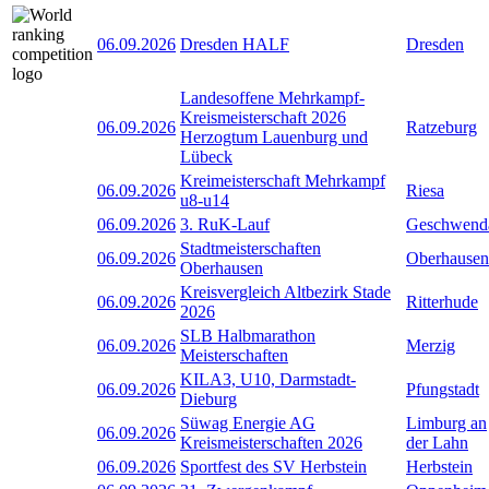
06.09.2026
Dresden HALF
Dresden
Landesoffene Mehrkampf-
Kreismeisterschaft 2026
06.09.2026
Ratzeburg
Herzogtum Lauenburg und
Lübeck
Kreimeisterschaft Mehrkampf
06.09.2026
Riesa
u8-u14
06.09.2026
3. RuK-Lauf
Geschwend
Stadtmeisterschaften
06.09.2026
Oberhausen
Oberhausen
Kreisvergleich Altbezirk Stade
06.09.2026
Ritterhude
2026
SLB Halbmarathon
06.09.2026
Merzig
Meisterschaften
KILA3, U10, Darmstadt-
06.09.2026
Pfungstadt
Dieburg
Süwag Energie AG
Limburg an
06.09.2026
Kreismeisterschaften 2026
der Lahn
06.09.2026
Sportfest des SV Herbstein
Herbstein