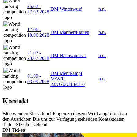
25.02
-
DM Winterwurf
n.n.
27.02.2028
17.06
-
DM Männer/Frauen
n.n.
18.06.2028
21.07
-
DM Nachwuchs 1
n.n.
23.07.2028
DM Mehrkampf
01.09
-
M/W/U
n.n.
03.09.2028
23/U20/U18/U16
Kontakt
Bitte wenden Sie sich bei Fragen zu diesem Wettkampf direkt an
den Ausrichter. Die uns zur Verfügung stehenden Kontaktdaten
finden Sie obenstehend.
DM-Tickets