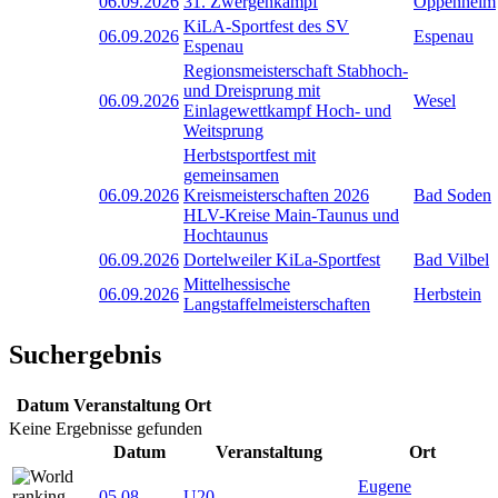
06.09.2026
31. Zwergenkampf
Oppenheim
KiLA-Sportfest des SV
06.09.2026
Espenau
Espenau
Regionsmeisterschaft Stabhoch-
und Dreisprung mit
06.09.2026
Wesel
Einlagewettkampf Hoch- und
Weitsprung
Herbstsportfest mit
gemeinsamen
06.09.2026
Kreismeisterschaften 2026
Bad Soden
HLV-Kreise Main-Taunus und
Hochtaunus
06.09.2026
Dortelweiler KiLa-Sportfest
Bad Vilbel
Mittelhessische
06.09.2026
Herbstein
Langstaffelmeisterschaften
Suchergebnis
Datum
Veranstaltung
Ort
Keine Ergebnisse gefunden
Datum
Veranstaltung
Ort
Eugene
05.08
-
U20-