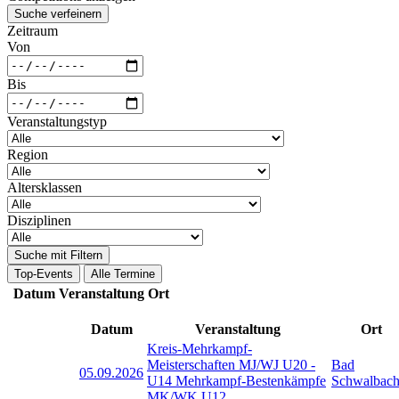
Suche verfeinern
Zeitraum
Von
Bis
Veranstaltungstyp
Region
Altersklassen
Disziplinen
Suche mit Filtern
Top-Events
Alle Termine
Datum
Veranstaltung
Ort
Datum
Veranstaltung
Ort
Kreis-Mehrkampf-
Meisterschaften MJ/WJ U20 -
Bad
05.09.2026
U14 Mehrkampf-Bestenkämpfe
Schwalbac
MK/WK U12