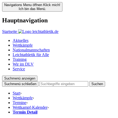
Navigations Menu öffnen
Klick mich!
Ich bin das Menü.
Hauptnavigation
Startseite
Aktuelles
Wettkämpfe
Nationalmannschaften
Leichtathletik für Alle
Training
Wir im DLV
Service
Suchmenü anzeigen
Suchmenü schließen
Suchen
Start
›
Wettkämpfe
›
Termine
›
Wettkampf-Kalender
›
Termin Detail