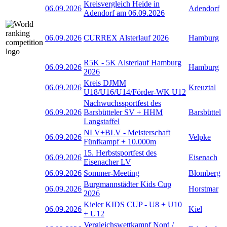
Kreisvergleich Heide in
06.09.2026
Adendorf
Adendorf am 06.09.2026
06.09.2026
CURREX Alsterlauf 2026
Hamburg
R5K - 5K Alsterlauf Hamburg
06.09.2026
Hamburg
2026
Kreis DJMM
06.09.2026
Kreuztal
U18/U16/U14/Förder-WK U12
Nachwuchssportfest des
06.09.2026
Barsbütteler SV + HHM
Barsbüttel
Langstaffel
NLV+BLV - Meisterschaft
06.09.2026
Velpke
Fünfkampf + 10.000m
15. Herbstsportfest des
06.09.2026
Eisenach
Eisenacher LV
06.09.2026
Sommer-Meeting
Blomberg
Burgmannstädter Kids Cup
06.09.2026
Horstmar
2026
Kieler KIDS CUP - U8 + U10
06.09.2026
Kiel
+ U12
Vergleichswettkampf Nord /