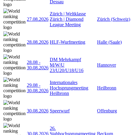
Dessau
Zürich | Weltklasse
27.08.2026
Zürich | Diamond
Zürich (Schweiz)
League Meeting
28.08.2026
HLF-Wurfmeeting
Halle (Saale)
DM Mehrkampf
28.08
-
M/W/U
Hannover
30.08.2026
23/U20/U18/U16
Internationales
29.08
-
Hochsprungmeeting
Heilbronn
30.08.2026
Heilbronn
30.08.2026
Speerwurf
Offenburg
26.
30.08.2026
Stabhochsprungmeeting
Beckum