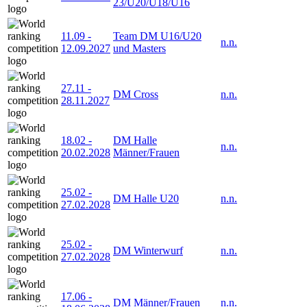
23/U20/U18/U16
11.09
-
Team DM U16/U20
n.n.
12.09.2027
und Masters
27.11
-
DM Cross
n.n.
28.11.2027
18.02
-
DM Halle
n.n.
20.02.2028
Männer/Frauen
25.02
-
DM Halle U20
n.n.
27.02.2028
25.02
-
DM Winterwurf
n.n.
27.02.2028
17.06
-
DM Männer/Frauen
n.n.