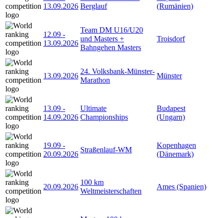
13.09.2026
Berglauf
(Rumänien)
Team DM U16/U20
12.09
-
und Masters +
Troisdorf
13.09.2026
Bahngehen Masters
24. Volksbank-Münster-
13.09.2026
Münster
Marathon
13.09
-
Ultimate
Budapest
14.09.2026
Championships
(Ungarn)
19.09
-
Kopenhagen
Straßenlauf-WM
20.09.2026
(Dänemark)
100 km
20.09.2026
Ames (Spanien)
Weltmeisterschaften