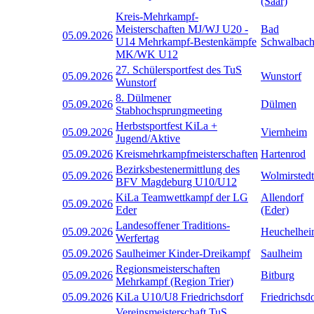
(Saar)
Kreis-Mehrkampf-
Meisterschaften MJ/WJ U20 -
Bad
05.09.2026
U14 Mehrkampf-Bestenkämpfe
Schwalbac
MK/WK U12
27. Schülersportfest des TuS
05.09.2026
Wunstorf
Wunstorf
8. Dülmener
05.09.2026
Dülmen
Stabhochsprungmeeting
Herbstsportfest KiLa +
05.09.2026
Viernheim
Jugend/Aktive
05.09.2026
Kreismehrkampfmeisterschaften
Hartenrod
Bezirksbestenermittlung des
05.09.2026
Wolmirstedt
BFV Magdeburg U10/U12
KiLa Teamwettkampf der LG
Allendorf
05.09.2026
Eder
(Eder)
Landesoffener Traditions-
05.09.2026
Heuchelhe
Werfertag
05.09.2026
Saulheimer Kinder-Dreikampf
Saulheim
Regionsmeisterschaften
05.09.2026
Bitburg
Mehrkampf (Region Trier)
05.09.2026
KiLa U10/U8 Friedrichsdorf
Friedrichsd
Vereinsmeisterschaft TuS