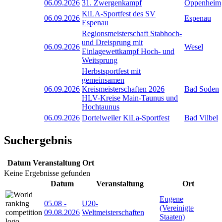
06.09.2026
31. Zwergenkampf
Oppenheim
KiLA-Sportfest des SV
06.09.2026
Espenau
Espenau
Regionsmeisterschaft Stabhoch-
und Dreisprung mit
06.09.2026
Wesel
Einlagewettkampf Hoch- und
Weitsprung
Herbstsportfest mit
gemeinsamen
06.09.2026
Kreismeisterschaften 2026
Bad Soden
HLV-Kreise Main-Taunus und
Hochtaunus
06.09.2026
Dortelweiler KiLa-Sportfest
Bad Vilbel
Suchergebnis
Datum
Veranstaltung
Ort
Keine Ergebnisse gefunden
Datum
Veranstaltung
Ort
Eugene
05.08
-
U20-
(Vereinigte
09.08.2026
Weltmeisterschaften
Staaten)