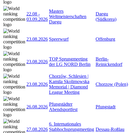
Masters
22.08
-
Daegu
Weltmeisterschaften
03.09.2026
(Südkorea)
Daegu
23.08.2026
Speerwurf
Offenburg
TOP Sprungmeeting
Berlin-
23.08.2026
der LG NORD Berlin
Reinickendorf
Chorzów, Schlesien |
Kamila Skolimowska
23.08.2026
Chorzow (Polen)
Memorial | Diamond
League Meeting
Pfungstädter
26.08.2026
Pfungstadt
Abendsportfest
6. Internationales
27.08.2026
Stabhochsprungmeeting
Dessau-Roßlau