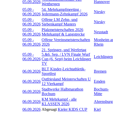
05.09.2026
Hannover
Wettbergen
05.09
-
54. Mehrkampfmeeting -
Niesky
06.09.2026
Jedermann-Zehnkampf 2026
05.09
-
Offene LM Zehn- und
Niesky
06.09.2026
Siebenkampf Masters
05.09
-
Pfalzmeisterschaften 2026
Neustadt
06.09.2026
Mehrkampf & Langstrecke
05.09
-
Offene Vereinsmeisterschaften
Monheim a
06.09.2026
2026
Rhein
21. Springer- und Werfertag
05.09
-
5.&6. Sep. / LVN Finale Wurf
Leichlingen
06.09.2026
Cup (6. Sept) beim Leichlinger
TV
BLT Kinder-Leichtathletik-
06.09.2026
Bremen
Sportfest
Ostfriesland Meisterschaften U
06.09.2026
Emden
12 Vierkampf
Stadtwerke Halbmarathon
Bochum-
06.09.2026
Bochum
Mitte
KM Mehrkampf - alle
06.09.2026
Ahrensburg
KLASSEN 2026
06.09.2026
Abgesagt
Kieler KIDS CUP
Kiel