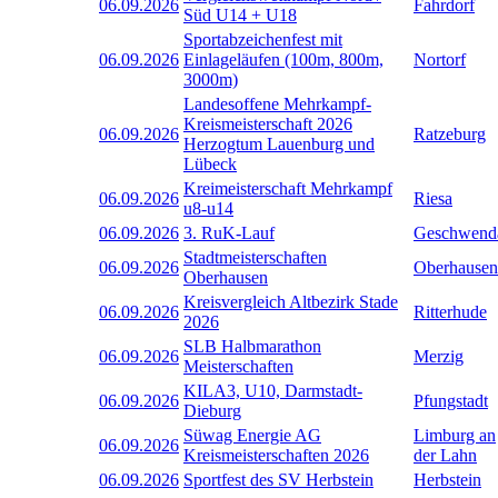
06.09.2026
Fahrdorf
Süd U14 + U18
Sportabzeichenfest mit
06.09.2026
Einlageläufen (100m, 800m,
Nortorf
3000m)
Landesoffene Mehrkampf-
Kreismeisterschaft 2026
06.09.2026
Ratzeburg
Herzogtum Lauenburg und
Lübeck
Kreimeisterschaft Mehrkampf
06.09.2026
Riesa
u8-u14
06.09.2026
3. RuK-Lauf
Geschwend
Stadtmeisterschaften
06.09.2026
Oberhausen
Oberhausen
Kreisvergleich Altbezirk Stade
06.09.2026
Ritterhude
2026
SLB Halbmarathon
06.09.2026
Merzig
Meisterschaften
KILA3, U10, Darmstadt-
06.09.2026
Pfungstadt
Dieburg
Süwag Energie AG
Limburg an
06.09.2026
Kreismeisterschaften 2026
der Lahn
06.09.2026
Sportfest des SV Herbstein
Herbstein