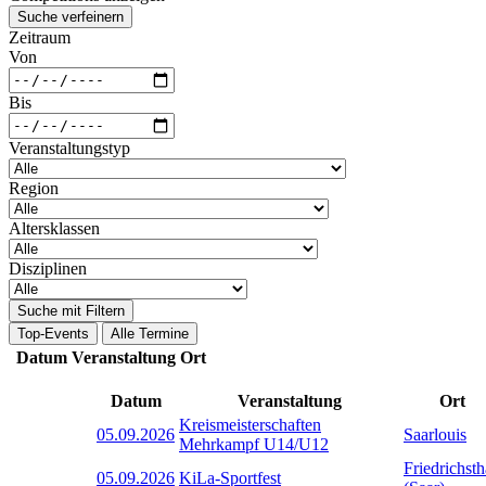
Suche verfeinern
Zeitraum
Von
Bis
Veranstaltungstyp
Region
Altersklassen
Disziplinen
Suche mit Filtern
Top-Events
Alle Termine
Datum
Veranstaltung
Ort
Datum
Veranstaltung
Ort
Kreismeisterschaften
05.09.2026
Saarlouis
Mehrkampf U14/U12
Friedrichsth
05.09.2026
KiLa-Sportfest