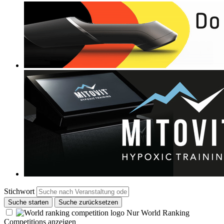
Stichwort
Suche starten
Suche zurücksetzen
Nur World Ranking
Competitions anzeigen