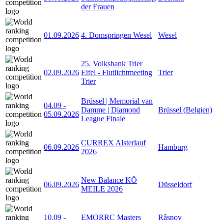
der Frauen
01.09.2026
4. Domspringen Wesel
Wesel
25. Volksbank Trier
02.09.2026
Eifel - Flutlichtmeeting
Trier
Trier
Brüssel | Memorial van
04.09
-
Damme | Diamond
Brüssel (Belgien)
05.09.2026
League Finale
CURREX Alsterlauf
06.09.2026
Hamburg
2026
New Balance KÖ
06.09.2026
Düsseldorf
MEILE 2026
10.09
-
EMORRC Masters
Râșnov