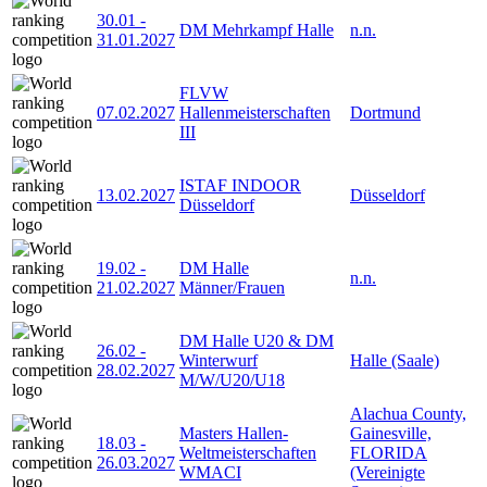
30.01
-
DM Mehrkampf Halle
n.n.
31.01.2027
FLVW
07.02.2027
Hallenmeisterschaften
Dortmund
III
ISTAF INDOOR
13.02.2027
Düsseldorf
Düsseldorf
19.02
-
DM Halle
n.n.
21.02.2027
Männer/Frauen
DM Halle U20 & DM
26.02
-
Winterwurf
Halle (Saale)
28.02.2027
M/W/U20/U18
Alachua County,
Masters Hallen-
Gainesville,
18.03
-
Weltmeisterschaften
FLORIDA
26.03.2027
WMACI
(Vereinigte