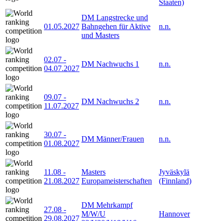
Staaten)
DM Langstrecke und
01.05.2027
Bahngehen für Aktive
n.n.
und Masters
02.07
-
DM Nachwuchs 1
n.n.
04.07.2027
09.07
-
DM Nachwuchs 2
n.n.
11.07.2027
30.07
-
DM Männer/Frauen
n.n.
01.08.2027
11.08
-
Masters
Jyväskylä
21.08.2027
Europameisterschaften
(Finnland)
DM Mehrkampf
27.08
-
M/W/U
Hannover
29.08.2027