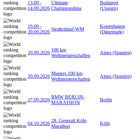
13.09
-
Ultimate
Budapest
14.09.2026
Championships
(Ungarn)
19.09
-
Kopenhagen
Straßenlauf-WM
20.09.2026
(Dänemark)
100 km
20.09.2026
Ames (Spanien)
Weltmeisterschaften
Masters 100 km
20.09.2026
Ames (Spanien)
Weltmeisterschaften
BMW BERLIN-
27.09.2026
Berlin
MARATHON
28. Generali Köln
04.10.2026
Köln
Marathon