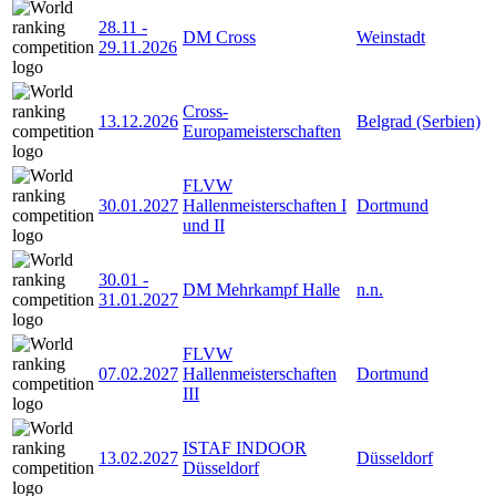
28.11
-
DM Cross
Weinstadt
29.11.2026
Cross-
13.12.2026
Belgrad (Serbien)
Europameisterschaften
FLVW
30.01.2027
Hallenmeisterschaften I
Dortmund
und II
30.01
-
DM Mehrkampf Halle
n.n.
31.01.2027
FLVW
07.02.2027
Hallenmeisterschaften
Dortmund
III
ISTAF INDOOR
13.02.2027
Düsseldorf
Düsseldorf