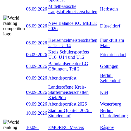
Mittelhessische
06.09.2026
Herbstein
Langstaffelmeisterschaften
New Balance KÖ MEILE
06.09.2026
Düsseldorf
2026
Kreiseinzelmeisterschaften
Frankfurt am
06.09.2026
U 12 - U 14
Main
Kreis Schülersportfets
06.09.2026
Friedrichsdorf
U16, U14 und U12
Bahnlaufserie der LG
08.09.2026
Göttingen
Göttingen, Teil 2
Berlin-
09.09.2026
Abendsportfest
Zehlendorf
Landesoffene Kreis-
09.09.2026
Staffelmeisterschaften
Kiel
Kiel/Plön
09.09.2026
Abendsportfest 2026
Westerburg
Stadion-Quartett 2026 -
Berlin-
10.09.2026
Stundenlauf
Charlottenburg
10.09
-
EMORRC Masters
Râșnov