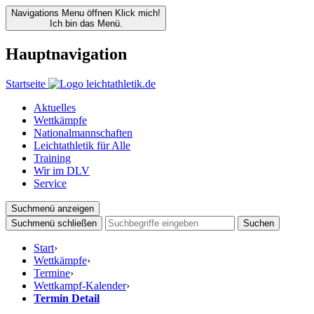
Navigations Menu öffnen
Klick mich!
Ich bin das Menü.
Hauptnavigation
Startseite
Aktuelles
Wettkämpfe
Nationalmannschaften
Leichtathletik für Alle
Training
Wir im DLV
Service
Suchmenü anzeigen
Suchmenü schließen
Suchen
Start
›
Wettkämpfe
›
Termine
›
Wettkampf-Kalender
›
Termin Detail