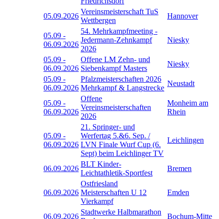
Friedrichsdorf
Vereinsmeisterschaft TuS
05.09.2026
Hannover
Wettbergen
54. Mehrkampfmeeting -
05.09
-
Jedermann-Zehnkampf
Niesky
06.09.2026
2026
05.09
-
Offene LM Zehn- und
Niesky
06.09.2026
Siebenkampf Masters
05.09
-
Pfalzmeisterschaften 2026
Neustadt
06.09.2026
Mehrkampf & Langstrecke
Offene
05.09
-
Monheim am
Vereinsmeisterschaften
06.09.2026
Rhein
2026
21. Springer- und
05.09
-
Werfertag 5.&6. Sep. /
Leichlingen
06.09.2026
LVN Finale Wurf Cup (6.
Sept) beim Leichlinger TV
BLT Kinder-
06.09.2026
Bremen
Leichtathletik-Sportfest
Ostfriesland
06.09.2026
Meisterschaften U 12
Emden
Vierkampf
Stadtwerke Halbmarathon
06.09.2026
Bochum-Mitte