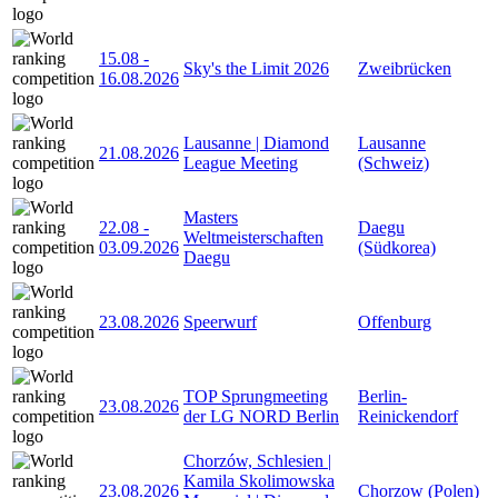
15.08
-
Sky's the Limit 2026
Zweibrücken
16.08.2026
Lausanne | Diamond
Lausanne
21.08.2026
League Meeting
(Schweiz)
Masters
22.08
-
Daegu
Weltmeisterschaften
03.09.2026
(Südkorea)
Daegu
23.08.2026
Speerwurf
Offenburg
TOP Sprungmeeting
Berlin-
23.08.2026
der LG NORD Berlin
Reinickendorf
Chorzów, Schlesien |
Kamila Skolimowska
23.08.2026
Chorzow (Polen)