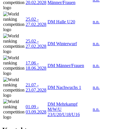
20.02.2028
Männer/Frauen
25.02
-
DM Halle U20
n.n.
27.02.2028
25.02
-
DM Winterwurf
n.n.
27.02.2028
17.06
-
DM Männer/Frauen
n.n.
18.06.2028
21.07
-
DM Nachwuchs 1
n.n.
23.07.2028
DM Mehrkampf
01.09
-
M/W/U
n.n.
03.09.2028
23/U20/U18/U16