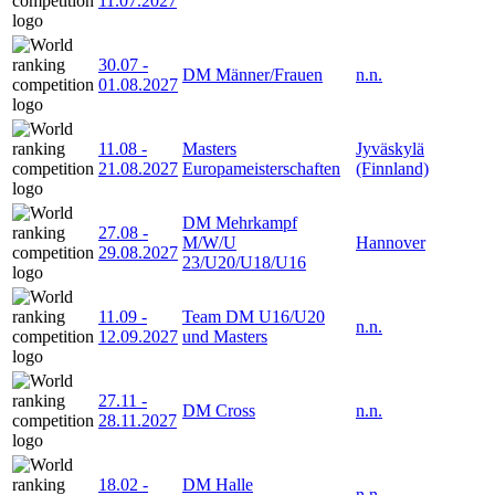
11.07.2027
30.07
-
DM Männer/Frauen
n.n.
01.08.2027
11.08
-
Masters
Jyväskylä
21.08.2027
Europameisterschaften
(Finnland)
DM Mehrkampf
27.08
-
M/W/U
Hannover
29.08.2027
23/U20/U18/U16
11.09
-
Team DM U16/U20
n.n.
12.09.2027
und Masters
27.11
-
DM Cross
n.n.
28.11.2027
18.02
-
DM Halle
n.n.