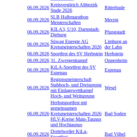
Kreisvergleich Altbezirk
06.09.2026
Ritterhude
Stade 2026
SLB Halbmarathon
06.09.2026
Merzig
Meisterschaften
KILA3, U10, Darmstadt-
06.09.2026
Pfungstadt
Dieburg
Süwag Energie AG
Limburg an
06.09.2026
Kreismeisterschaften 2026
der Lahn
06.09.2026
Sportfest des SV Herbstein
Herbstein
06.09.2026
31. Zwergenkampf
Oppenheim
KiLA-Sportfest des SV
06.09.2026
Espenau
Espenau
Regionsmeisterschaft
Stabhoch- und Dreisprung
06.09.2026
Wesel
mit Einlagewettkampf
Hoch- und Weitsprung
Herbstsportfest mit
gemeinsamen
06.09.2026
Kreismeisterschaften 2026
Bad Soden
HLV-Kreise Main-Taunus
und Hochtaunus
Dortelweiler KiLa-
06.09.2026
Bad Vilbel
Sportfest