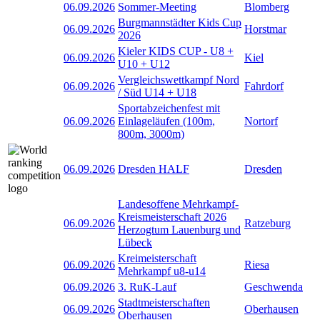
06.09.2026
Sommer-Meeting
Blomberg
Burgmannstädter Kids Cup
06.09.2026
Horstmar
2026
Kieler KIDS CUP - U8 +
06.09.2026
Kiel
U10 + U12
Vergleichswettkampf Nord
06.09.2026
Fahrdorf
/ Süd U14 + U18
Sportabzeichenfest mit
06.09.2026
Einlageläufen (100m,
Nortorf
800m, 3000m)
06.09.2026
Dresden HALF
Dresden
Landesoffene Mehrkampf-
Kreismeisterschaft 2026
06.09.2026
Ratzeburg
Herzogtum Lauenburg und
Lübeck
Kreimeisterschaft
06.09.2026
Riesa
Mehrkampf u8-u14
06.09.2026
3. RuK-Lauf
Geschwenda
Stadtmeisterschaften
06.09.2026
Oberhausen
Oberhausen