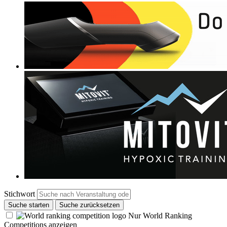
Stichwort
Suche starten
Suche zurücksetzen
Nur World Ranking
Competitions anzeigen