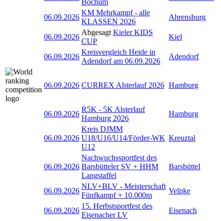
Bochum
KM Mehrkampf - alle
06.09.2026
Ahrensburg
KLASSEN 2026
Abgesagt
Kieler KIDS
06.09.2026
Kiel
CUP
Kreisvergleich Heide in
06.09.2026
Adendorf
Adendorf am 06.09.2026
06.09.2026
CURREX Alsterlauf 2026
Hamburg
R5K - 5K Alsterlauf
06.09.2026
Hamburg
Hamburg 2026
Kreis DJMM
06.09.2026
U18/U16/U14/Förder-WK
Kreuztal
U12
Nachwuchssportfest des
06.09.2026
Barsbütteler SV + HHM
Barsbüttel
Langstaffel
NLV+BLV - Meisterschaft
06.09.2026
Velpke
Fünfkampf + 10.000m
15. Herbstsportfest des
06.09.2026
Eisenach
Eisenacher LV