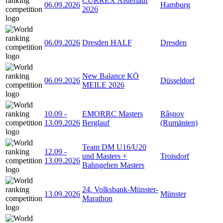
CURREX Alsterlauf
06.09.2026
Hamburg
2026
06.09.2026
Dresden HALF
Dresden
New Balance KÖ
06.09.2026
Düsseldorf
MEILE 2026
10.09
-
EMORRC Masters
Râșnov
13.09.2026
Berglauf
(Rumänien)
Team DM U16/U20
12.09
-
und Masters +
Troisdorf
13.09.2026
Bahngehen Masters
24. Volksbank-Münster-
13.09.2026
Münster
Marathon