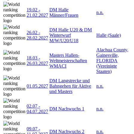
19.02
-
DM Halle
n.n.
21.02.2027
Männer/Frauen
DM Halle U20 & DM
26.02
-
Winterwurf
Halle (Saale)
28.02.2027
M/W/U20/U18
Alachua County,
Masters Hallen-
Gainesville,
18.03
-
Weltmeisterschaften
FLORIDA
26.03.2027
WMACI
(Vereinigte
Staaten)
DM Langstrecke und
01.05.2027
Bahngehen für Aktive
n.n.
und Masters
02.07
-
DM Nachwuchs 1
n.n.
04.07.2027
09.07
-
DM Nachwuchs 2
n.n.