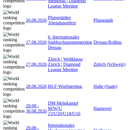
Memorial | Diamond
League Meeting
Pfungstädter
26.08.2026
Pfungstadt
Abendsportfest
6. Internationales
27.08.2026
Stabhochsprungmeeting
Dessau-Roßlau
Dessau
Zürich | Weltklasse
27.08.2026
Zürich | Diamond
Zürich (Schweiz)
League Meeting
28.08.2026
HLF-Wurfmeeting
Halle (Saale)
DM Mehrkampf
28.08
-
M/W/U
Hannover
30.08.2026
23/U20/U18/U16
Internationales
29.08
-