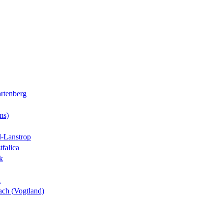
rtenberg
ms)
-Lanstrop
tfalica
k
n
ch (Vogtland)