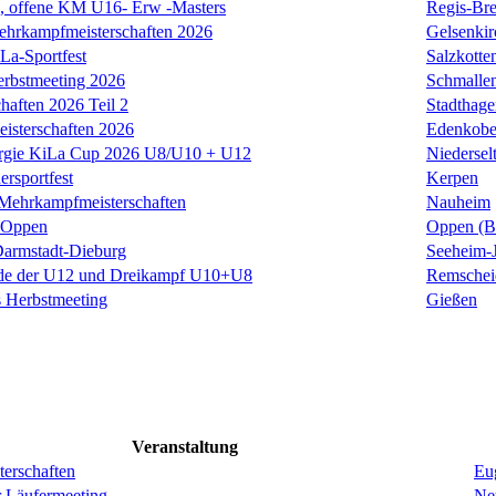
offene KM U16- Erw -Masters
Regis-Bre
ehrkampfmeisterschaften 2026
Gelsenkir
La-Sportfest
Salzkotte
erbstmeeting 2026
Schmalle
haften 2026 Teil 2
Stadthage
isterschaften 2026
Edenkob
rgie KiLa Cup 2026 U8/U10 + U12
Niedersel
ersportfest
Kerpen
Mehrkampfmeisterschaften
Nauheim
t Oppen
Oppen (B
armstadt-Dieburg
Seeheim-
de der U12 und Dreikampf U10+U8
Remschei
 Herbstmeeting
Gießen
Veranstaltung
erschaften
Eug
r Läufermeeting
Ne