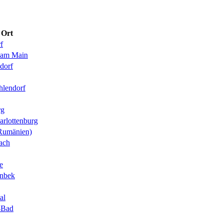
Ort
f
 am Main
sdorf
hlendorf
rg
arlottenburg
Rumänien)
nach
e
nbek
al
r-Bad