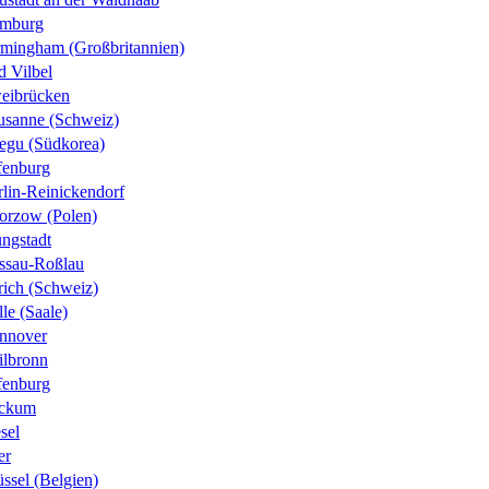
mburg
rmingham (Großbritannien)
d Vilbel
eibrücken
usanne (Schweiz)
egu (Südkorea)
fenburg
rlin-Reinickendorf
orzow (Polen)
ungstadt
ssau-Roßlau
rich (Schweiz)
le (Saale)
nnover
ilbronn
fenburg
ckum
sel
er
ssel (Belgien)