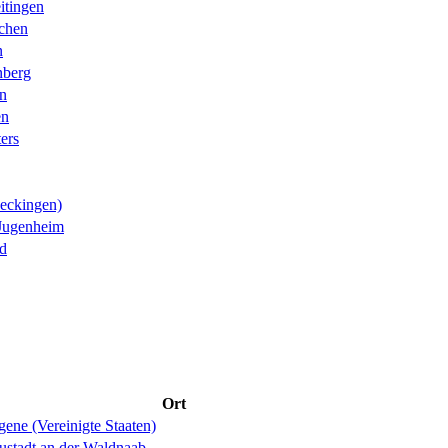
itingen
chen
n
nberg
n
en
ters
eckingen)
Jugenheim
d
Ort
ene (Vereinigte Staaten)
ustadt an der Waldnaab