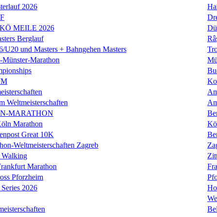
erlauf 2026
Ha
LF
Dr
 KÖ MEILE 2026
Dü
ers Berglauf
Râ
U20 und Masters + Bahngehen Masters
Tro
k-Münster-Marathon
Mü
mpionships
Bu
WM
Ko
isterschaften
Am
m Weltmeisterschaften
Am
IN-MARATHON
Ber
Köln Marathon
Kö
enpost Great 10K
Ber
hon-Weltmeisterschaften Zagreb
Za
 Walking
Zit
rankfurt Marathon
Fra
oss Pforzheim
Pf
Series 2026
Ho
We
eisterschaften
Bel