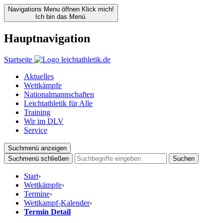
Navigations Menu öffnen
Klick mich!
Ich bin das Menü.
Hauptnavigation
Startseite
Aktuelles
Wettkämpfe
Nationalmannschaften
Leichtathletik für Alle
Training
Wir im DLV
Service
Suchmenü anzeigen
Suchmenü schließen
Suchen
Start
›
Wettkämpfe
›
Termine
›
Wettkampf-Kalender
›
Termin Detail