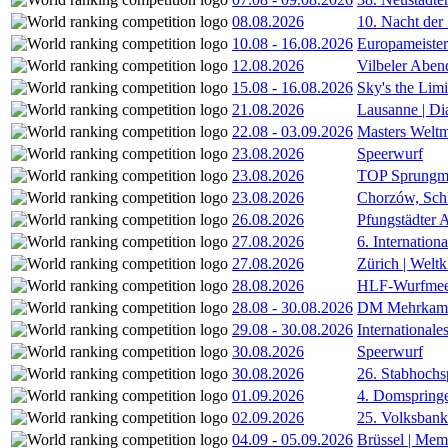
08.08.2026
10. Nacht der
10.08
-
16.08.2026
Europameister
12.08.2026
Vilbeler Aben
15.08
-
16.08.2026
Sky's the Lim
21.08.2026
Lausanne | D
22.08
-
03.09.2026
Masters Weltm
23.08.2026
Speerwurf
23.08.2026
TOP Sprungm
23.08.2026
Chorzów, Sch
26.08.2026
Pfungstädter 
27.08.2026
6. Internatio
27.08.2026
Zürich | Welt
28.08.2026
HLF-Wurfmee
28.08
-
30.08.2026
DM Mehrkamp
29.08
-
30.08.2026
International
30.08.2026
Speerwurf
30.08.2026
26. Stabhochs
01.09.2026
4. Domspring
02.09.2026
25. Volksbank 
04.09
-
05.09.2026
Brüssel | Mem