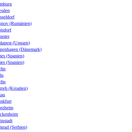
mburg
esden
sseldorf
șnov (Rumänien)
isdorf
nster
dapest (Ungarn)
penhagen (Dänemark)
es (Spanien)
es (Spanien)
lin
ln
lin
greb (Kroatien)
tau
nkfurt
orzheim
ckenheim
instadt
grad (Serbien)