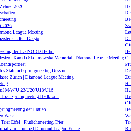
 Zehner 2026
Ha
schaften
Bi
dmeeting
Ba
it 2026
Zw
iamond League Meeting
La
eisterschaften Daegu
Da
Of
eeting der LG NORD Berlin
Be
lesien | Kamila Skolimowska Memorial | Diamond League Meeting
Ch
Abendsportfest
Pf
nales Stabhochsprungmeeting Dessau
De
klasse Zürich | Diamond League Meeting
Zü
ting
Hal
f M/W/U 23/U20/U18/U16
Ha
es Hochsprungmeeting Heilbronn
He
Of
prungmeeting der Frauen
Be
en Wesel
We
Trier Eifel - Flutlichtmeeting Trier
Tri
orial van Damme | Diamond League Finale
Brü