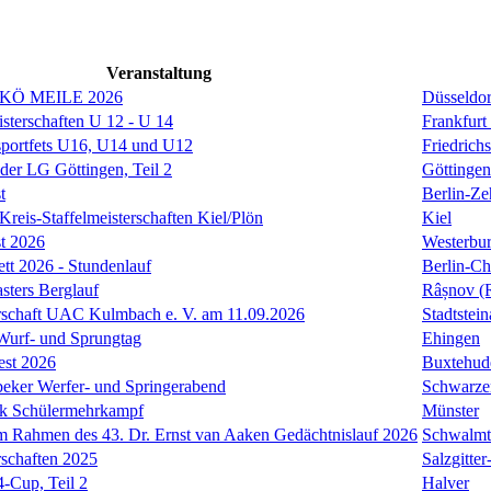
Veranstaltung
 KÖ MEILE 2026
Düsseldor
isterschaften U 12 - U 14
Frankfurt
sportfets U16, U14 und U12
Friedrich
 der LG Göttingen, Teil 2
Göttingen
t
Berlin-Ze
reis-Staffelmeisterschaften Kiel/Plön
Kiel
t 2026
Westerbu
ett 2026 - Stundenlauf
Berlin-Ch
ers Berglauf
Râșnov (
rschaft UAC Kulmbach e. V. am 11.09.2026
Stadtstei
 Wurf- und Sprungtag
Ehingen
est 2026
Buxtehud
eker Werfer- und Springerabend
Schwarze
k Schülermehrkampf
Münster
 Rahmen des 43. Dr. Ernst van Aaken Gedächtnislauf 2026
Schwalmt
rschaften 2025
Salzgitte
-Cup, Teil 2
Halver