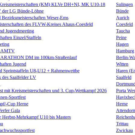
Kreismeisterschaften (KM) KLVe DH+NI, MK U10-18
Sulingen
" der LG Bünde-Löhne
Bünde
l Bezirksmeisterschaften Weser-Ems
Aurich
eisterschaften des FLVW-Kreises Ahaus-Coesfeld
Coesfeld
und Jugendmeeting
Taucha
haften Einzel/Staffeln
Peine
eting
Hagen
s AMTV
Hamburg
ARATHON DM im 100km-Straßenlauf
Berlin-Wa
chaften Jugend
Witten
d Sprintstaffeln U8-U12 + Rahmenwettbe
Haren (E
 des Saalfelder LV
Saalfeld
n
Dortmund
est mit Kreismeisterschaften und 3. Cup-Wettkampf 2026
Porta Wes
nnen-Sportfest
Havixbec
pf/-Cup Herne
Herne
erfer Gala
Attendor
r Herbst-Mehrkampf U10 bis Masters
Reichenba
au
Trittau
achwuchssportfest
Zwickau