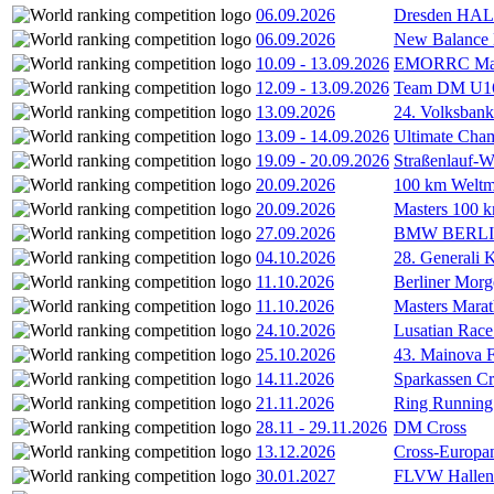
06.09.2026
Dresden HA
06.09.2026
New Balance
10.09
-
13.09.2026
EMORRC Mast
12.09
-
13.09.2026
Team DM U16/
13.09.2026
24. Volksban
13.09
-
14.09.2026
Ultimate Cha
19.09
-
20.09.2026
Straßenlauf-
20.09.2026
100 km Weltme
20.09.2026
Masters 100 k
27.09.2026
BMW BERL
04.10.2026
28. Generali 
11.10.2026
Berliner Morg
11.10.2026
Masters Marat
24.10.2026
Lusatian Race
25.10.2026
43. Mainova F
14.11.2026
Sparkassen Cr
21.11.2026
Ring Running 
28.11
-
29.11.2026
DM Cross
13.12.2026
Cross-Europam
30.01.2027
FLVW Hallenme