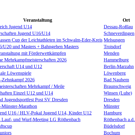
Veranstaltung
Ort
leich Jugend U14
Dessau-Roßlau
rschaften Jugend U16/U14
Schneverdingen
kassen Cup der Leichtathleten im Schwalm-Eder-Kreis
Melsungen
U20 und Masters + Bahngehen Masters
Troisdorf
anstaltung mit Förderwettkämpfen
Menden
he Mehrkampfmeisterschaften 2026
Hammelburg
terschaft U14 und U12
Berlin-Marzahn
nale Löwenspiele
Löwenberg
n-Zehnkampf 2026
Bad Nauhem
eisterschaften Mehrkampf / Meile
Braunschweig
chaften Einzel U12 und U14
Winsen (Luhe)
nd Jugendsportfest Post SV Dresden
Dresden
k-Münster-Marathon
Münster
nd U16 / HLV-Pokal Jugend U14, Kinder U12
Hamburg
s Lauf- und Wurf-Meeting LG Röthenbach
Röthenbach a.d.
ftscup
Büdelsdorf
uniors
Bochum