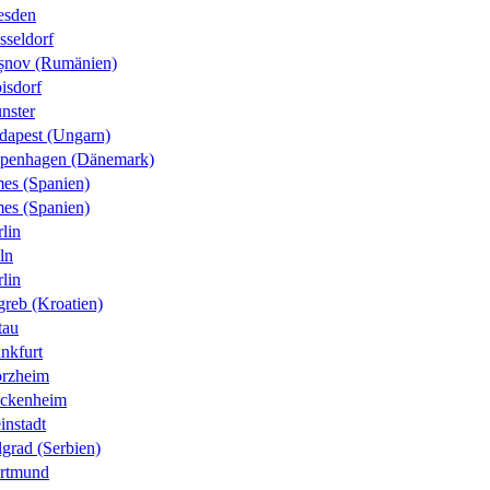
esden
sseldorf
șnov (Rumänien)
isdorf
nster
dapest (Ungarn)
penhagen (Dänemark)
es (Spanien)
es (Spanien)
lin
ln
lin
greb (Kroatien)
tau
nkfurt
orzheim
ckenheim
instadt
grad (Serbien)
rtmund