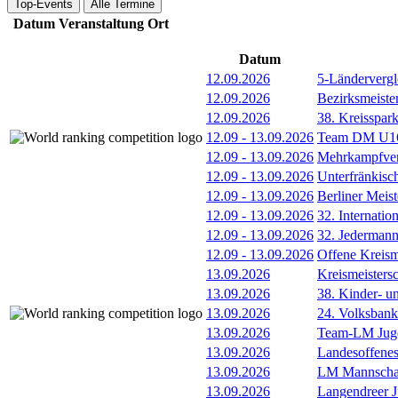
Top-Events
Alle Termine
Datum
Veranstaltung
Ort
Datum
12.09.2026
5-Länderverg
12.09.2026
Bezirksmeiste
12.09.2026
38. Kreisspar
12.09
-
13.09.2026
Team DM U16/
12.09
-
13.09.2026
Mehrkampfver
12.09
-
13.09.2026
Unterfränkisc
12.09
-
13.09.2026
Berliner Meis
12.09
-
13.09.2026
32. Internatio
12.09
-
13.09.2026
32. Jederman
12.09
-
13.09.2026
Offene Kreism
13.09.2026
Kreismeisters
13.09.2026
38. Kinder- u
13.09.2026
24. Volksban
13.09.2026
Team-LM Juge
13.09.2026
Landesoffene
13.09.2026
LM Mannscha
13.09.2026
Langendreer J