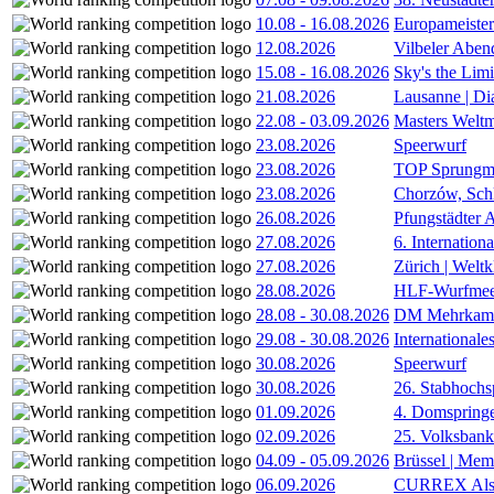
10.08
-
16.08.2026
Europameister
12.08.2026
Vilbeler Aben
15.08
-
16.08.2026
Sky's the Lim
21.08.2026
Lausanne | D
22.08
-
03.09.2026
Masters Weltm
23.08.2026
Speerwurf
23.08.2026
TOP Sprungm
23.08.2026
Chorzów, Sch
26.08.2026
Pfungstädter 
27.08.2026
6. Internatio
27.08.2026
Zürich | Welt
28.08.2026
HLF-Wurfmee
28.08
-
30.08.2026
DM Mehrkamp
29.08
-
30.08.2026
International
30.08.2026
Speerwurf
30.08.2026
26. Stabhochs
01.09.2026
4. Domspring
02.09.2026
25. Volksbank 
04.09
-
05.09.2026
Brüssel | Mem
06.09.2026
CURREX Alst