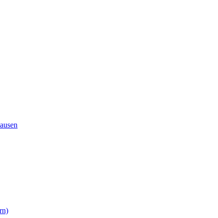
ausen
rn)