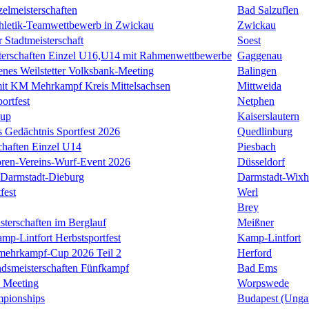
zelmeisterschaften
Bad Salzuflen
thletik-Teamwettbewerb in Zwickau
Zwickau
 Stadtmeisterschaft
Soest
terschaften Einzel U16,U14 mit Rahmenwettbewerbe
Gaggenau
enes Weilstetter Volksbank-Meeting
Balingen
it KM Mehrkampf Kreis Mittelsachsen
Mittweida
ortfest
Netphen
Cup
Kaiserslautern
 Gedächtnis Sportfest 2026
Quedlinburg
haften Einzel U14
Piesbach
ren-Vereins-Wurf-Event 2026
Düsseldorf
Darmstadt-Dieburg
Darmstadt-Wixh
fest
Werl
Brey
sterschaften im Berglauf
Meißner
mp-Lintfort Herbstsportfest
Kamp-Lintfort
rmehrkampf-Cup 2026 Teil 2
Herford
smeisterschaften Fünfkampf
Bad Ems
 Meeting
Worpswede
mpionships
Budapest (Unga