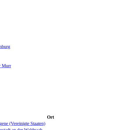
enburg
r Murr
Ort
ene (Vereinigte Staaten)
ustadt an der Waldnaab