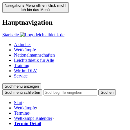
Navigations Menu öffnen
Klick mich!
Ich bin das Menü.
Hauptnavigation
Startseite
Aktuelles
Wettkämpfe
Nationalmannschaften
Leichtathletik für Alle
Training
Wir im DLV
Service
Suchmenü anzeigen
Suchmenü schließen
Suchen
Start
›
Wettkämpfe
›
Termine
›
Wettkampf-Kalender
›
Termin Detail