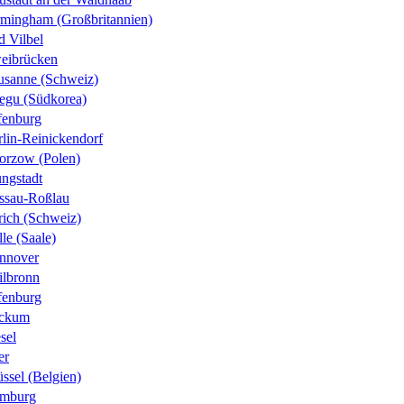
rmingham (Großbritannien)
d Vilbel
eibrücken
usanne (Schweiz)
egu (Südkorea)
fenburg
rlin-Reinickendorf
orzow (Polen)
ungstadt
ssau-Roßlau
rich (Schweiz)
le (Saale)
nnover
ilbronn
fenburg
ckum
sel
er
ssel (Belgien)
mburg