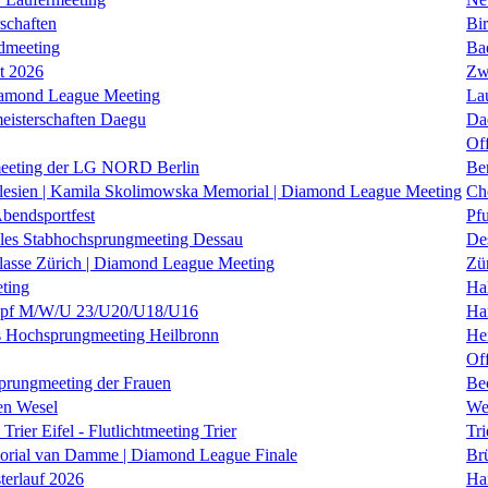
schaften
Bi
dmeeting
Ba
it 2026
Zw
iamond League Meeting
La
eisterschaften Daegu
Da
Of
eeting der LG NORD Berlin
Be
lesien | Kamila Skolimowska Memorial | Diamond League Meeting
Ch
Abendsportfest
Pf
nales Stabhochsprungmeeting Dessau
De
klasse Zürich | Diamond League Meeting
Zü
ting
Hal
f M/W/U 23/U20/U18/U16
Ha
es Hochsprungmeeting Heilbronn
He
Of
prungmeeting der Frauen
Be
en Wesel
We
Trier Eifel - Flutlichtmeeting Trier
Tri
orial van Damme | Diamond League Finale
Brü
erlauf 2026
Ha