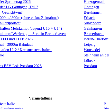
der Sprintertag 2026
Herzogenrath
 der LG Göttingen, Teil 3
Göttingen
 - Gewichtwurf
Bergkamen
00m / 800m (ohne elektr. Zeitnahme)
Erbach
ülersportfest
Suhlendorf
schaften Mehrkampf (Jugend U16 + U14)
Gelnhausen
tkampf Werfertag in Serie in Bremerhaven
Bremerhaven
 JTFO und JTFP 2026
Berlin-Charlott
auf - 3000m Bahnlauf
Leipzig
haften U12 / Kreismeisterschaften
Wunsiedel
cke
Steinheim an de
d
Lübeck
 des ESV Lok Potsdam 2026
Potsdam
Veranstaltung
erschaften
Eug
r Läufermeeting
Ne