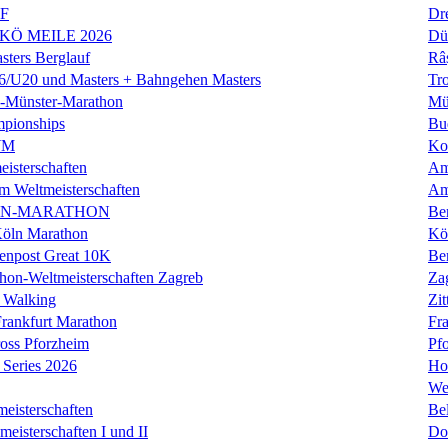
LF
Dr
 KÖ MEILE 2026
Dü
ers Berglauf
Râ
U20 und Masters + Bahngehen Masters
Tro
k-Münster-Marathon
Mü
mpionships
Bu
WM
Ko
isterschaften
Am
m Weltmeisterschaften
Am
IN-MARATHON
Ber
Köln Marathon
Kö
enpost Great 10K
Ber
hon-Weltmeisterschaften Zagreb
Za
 Walking
Zit
rankfurt Marathon
Fra
oss Pforzheim
Pf
Series 2026
Ho
We
eisterschaften
Bel
isterschaften I und II
Do