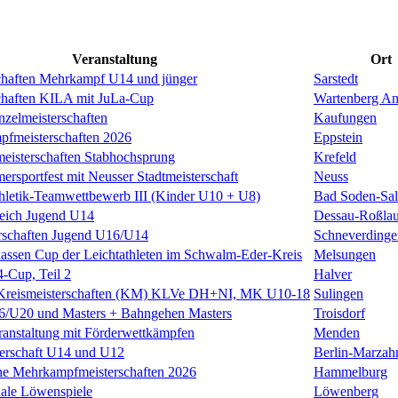
Veranstaltung
Ort
chaften Mehrkampf U14 und jünger
Sarstedt
chaften KILA mit JuLa-Cup
Wartenberg An
nzelmeisterschaften
Kaufungen
pfmeisterschaften 2026
Eppstein
meisterschaften Stabhochsprung
Krefeld
rsportfest mit Neusser Stadtmeisterschaft
Neuss
thletik-Teamwettbewerb III (Kinder U10 + U8)
Bad Soden-Sal
leich Jugend U14
Dessau-Roßla
rschaften Jugend U16/U14
Schneverdinge
kassen Cup der Leichtathleten im Schwalm-Eder-Kreis
Melsungen
-Cup, Teil 2
Halver
Kreismeisterschaften (KM) KLVe DH+NI, MK U10-18
Sulingen
U20 und Masters + Bahngehen Masters
Troisdorf
anstaltung mit Förderwettkämpfen
Menden
terschaft U14 und U12
Berlin-Marzah
he Mehrkampfmeisterschaften 2026
Hammelburg
nale Löwenspiele
Löwenberg