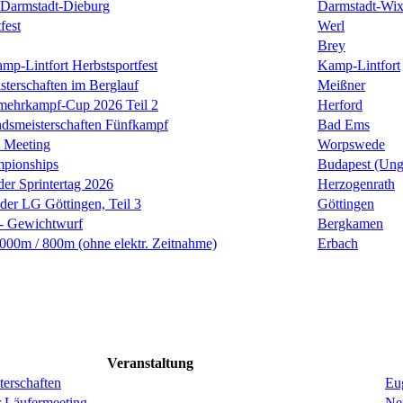
Darmstadt-Dieburg
Darmstadt-Wi
fest
Werl
Brey
mp-Lintfort Herbstsportfest
Kamp-Lintfort
sterschaften im Berglauf
Meißner
rmehrkampf-Cup 2026 Teil 2
Herford
smeisterschaften Fünfkampf
Bad Ems
 Meeting
Worpswede
mpionships
Budapest (Ung
der Sprintertag 2026
Herzogenrath
 der LG Göttingen, Teil 3
Göttingen
 - Gewichtwurf
Bergkamen
00m / 800m (ohne elektr. Zeitnahme)
Erbach
Veranstaltung
erschaften
Eug
r Läufermeeting
Ne