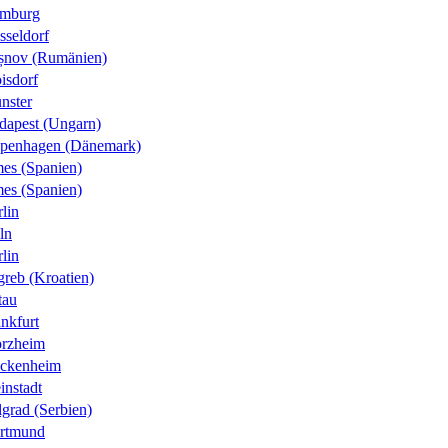
mburg
sseldorf
șnov (Rumänien)
isdorf
nster
dapest (Ungarn)
penhagen (Dänemark)
es (Spanien)
es (Spanien)
lin
ln
lin
greb (Kroatien)
tau
nkfurt
orzheim
ckenheim
instadt
grad (Serbien)
rtmund