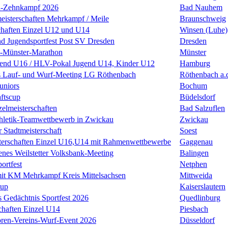
n-Zehnkampf 2026
Bad Nauhem
eisterschaften Mehrkampf / Meile
Braunschweig
chaften Einzel U12 und U14
Winsen (Luhe)
nd Jugendsportfest Post SV Dresden
Dresden
k-Münster-Marathon
Münster
nd U16 / HLV-Pokal Jugend U14, Kinder U12
Hamburg
s Lauf- und Wurf-Meeting LG Röthenbach
Röthenbach a.
uniors
Bochum
ftscup
Büdelsdorf
zelmeisterschaften
Bad Salzuflen
thletik-Teamwettbewerb in Zwickau
Zwickau
 Stadtmeisterschaft
Soest
terschaften Einzel U16,U14 mit Rahmenwettbewerbe
Gaggenau
enes Weilstetter Volksbank-Meeting
Balingen
ortfest
Netphen
it KM Mehrkampf Kreis Mittelsachsen
Mittweida
Cup
Kaiserslautern
 Gedächtnis Sportfest 2026
Quedlinburg
haften Einzel U14
Piesbach
ren-Vereins-Wurf-Event 2026
Düsseldorf