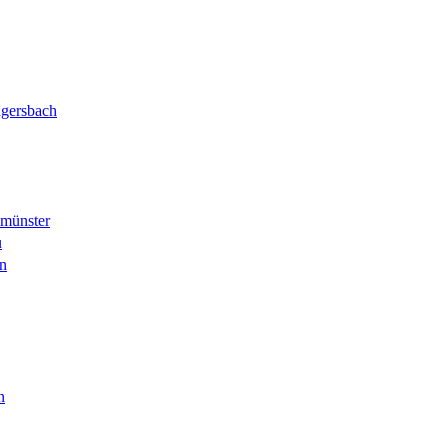
gersbach
münster
u
n
n