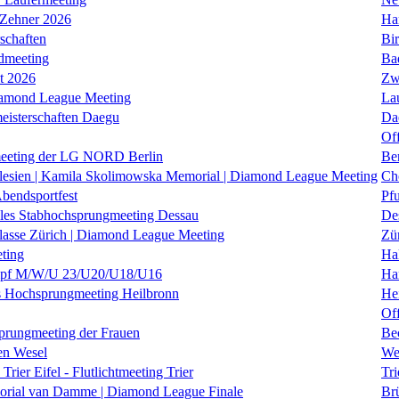
 Zehner 2026
Ha
schaften
Bi
dmeeting
Ba
it 2026
Zw
iamond League Meeting
La
eisterschaften Daegu
Da
Of
eeting der LG NORD Berlin
Be
lesien | Kamila Skolimowska Memorial | Diamond League Meeting
Ch
Abendsportfest
Pf
nales Stabhochsprungmeeting Dessau
De
klasse Zürich | Diamond League Meeting
Zü
ting
Hal
f M/W/U 23/U20/U18/U16
Ha
es Hochsprungmeeting Heilbronn
He
Of
prungmeeting der Frauen
Be
en Wesel
We
Trier Eifel - Flutlichtmeeting Trier
Tri
orial van Damme | Diamond League Finale
Brü