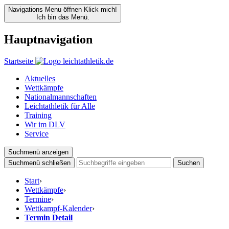
Navigations Menu öffnen
Klick mich!
Ich bin das Menü.
Hauptnavigation
Startseite
Aktuelles
Wettkämpfe
Nationalmannschaften
Leichtathletik für Alle
Training
Wir im DLV
Service
Suchmenü anzeigen
Suchmenü schließen
Suchen
Start
›
Wettkämpfe
›
Termine
›
Wettkampf-Kalender
›
Termin Detail