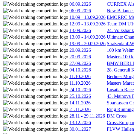
06.09.2026
CURREX Alst
06.09.2026
New Balance
10.09
-
13.09.2026
EMORRC Mast
12.09
-
13.09.2026
Team DM U16/
13.09.2026
24. Volksban
13.09
-
14.09.2026
Ultimate Cha
19.09
-
20.09.2026
Straßenlauf-
20.09.2026
100 km Weltme
20.09.2026
Masters 100 k
27.09.2026
BMW BERL
04.10.2026
28. Generali 
11.10.2026
Berliner Morg
11.10.2026
Masters Marat
24.10.2026
Lusatian Race
25.10.2026
43. Mainova F
14.11.2026
Sparkassen Cr
21.11.2026
Ring Running 
28.11
-
29.11.2026
DM Cross
13.12.2026
Cross-Europam
30.01.2027
FLVW Hallenme