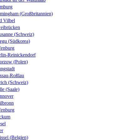
mburg
rmingham (Großbritannien)
d Vilbel
eibrücken
usanne (Schweiz)
egu (Südkorea)
fenburg
rlin-Reinickendorf
orzow (Polen)
ungstadt
ssau-Roßlau
rich (Schweiz)
le (Saale)
nnover
ilbronn
fenburg
ckum
sel
er
ssel (Belgien)