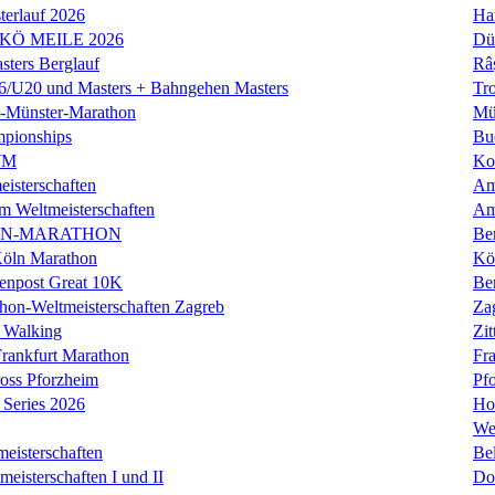
erlauf 2026
Ha
 KÖ MEILE 2026
Dü
ers Berglauf
Râ
U20 und Masters + Bahngehen Masters
Tro
k-Münster-Marathon
Mü
mpionships
Bu
WM
Ko
isterschaften
Am
m Weltmeisterschaften
Am
IN-MARATHON
Ber
Köln Marathon
Kö
enpost Great 10K
Ber
hon-Weltmeisterschaften Zagreb
Za
 Walking
Zit
rankfurt Marathon
Fra
oss Pforzheim
Pf
Series 2026
Ho
We
eisterschaften
Bel
isterschaften I und II
Do