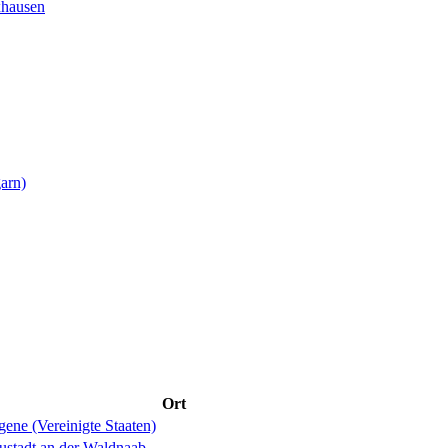
xhausen
arn)
Ort
ene (Vereinigte Staaten)
ustadt an der Waldnaab