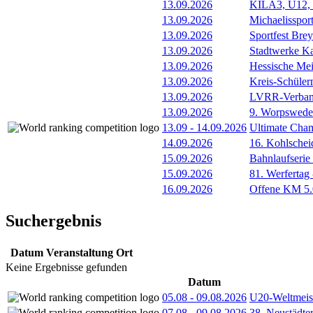
13.09.2026
KILA3, U12, 
13.09.2026
Michaelissport
13.09.2026
Sportfest Brey
13.09.2026
Stadtwerke Ka
13.09.2026
Hessische Mei
13.09.2026
Kreis-Schüle
13.09.2026
LVRR-Verband
13.09.2026
9. Worpswede
13.09
-
14.09.2026
Ultimate Cha
14.09.2026
16. Kohlschei
15.09.2026
Bahnlaufserie
15.09.2026
81. Werfertag
16.09.2026
Offene KM 5.0
Suchergebnis
Datum
Veranstaltung
Ort
Keine Ergebnisse gefunden
Datum
05.08
-
09.08.2026
U20-Weltmeist
07.08
-
09.08.2026
38. Neustädte