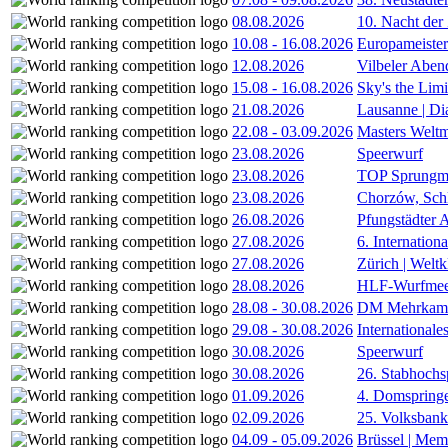
08.08.2026
10. Nacht der
10.08
-
16.08.2026
Europameister
12.08.2026
Vilbeler Aben
15.08
-
16.08.2026
Sky's the Lim
21.08.2026
Lausanne | D
22.08
-
03.09.2026
Masters Weltm
23.08.2026
Speerwurf
23.08.2026
TOP Sprungm
23.08.2026
Chorzów, Sch
26.08.2026
Pfungstädter 
27.08.2026
6. Internatio
27.08.2026
Zürich | Welt
28.08.2026
HLF-Wurfmee
28.08
-
30.08.2026
DM Mehrkamp
29.08
-
30.08.2026
International
30.08.2026
Speerwurf
30.08.2026
26. Stabhochs
01.09.2026
4. Domspring
02.09.2026
25. Volksbank 
04.09
-
05.09.2026
Brüssel | Mem