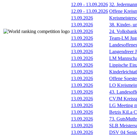
12.09
-
13.09.2026
32. Jederman
12.09
-
13.09.2026
Offene Kreism
13.09.2026
Kreismeisters
13.09.2026
38. Kinder- u
13.09.2026
24. Volksban
13.09.2026
Team-LM Juge
13.09.2026
Landesoffene
13.09.2026
Langendreer J
13.09.2026
LM Mannscha
13.09.2026
Lippische Ein
13.09.2026
Kinderleichta
13.09.2026
Offene Soester
13.09.2026
LO Kreismeis
13.09.2026
43. Landesoff
13.09.2026
CVJM Kreissp
13.09.2026
LG Meeting m
13.09.2026
Betzis KiLa 
13.09.2026
73. GutsMuths
13.09.2026
SLB Meistersc
13.09.2026
DSV 04 Senio