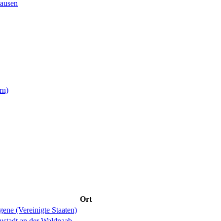
ausen
rn)
Ort
ene (Vereinigte Staaten)
ustadt an der Waldnaab