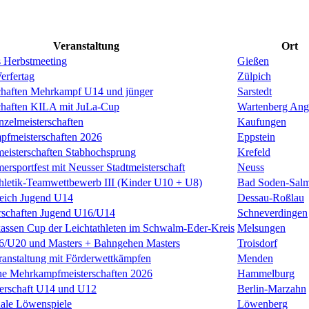
Veranstaltung
Ort
 Herbstmeeting
Gießen
erfertag
Zülpich
chaften Mehrkampf U14 und jünger
Sarstedt
chaften KILA mit JuLa-Cup
Wartenberg Ang
nzelmeisterschaften
Kaufungen
pfmeisterschaften 2026
Eppstein
meisterschaften Stabhochsprung
Krefeld
rsportfest mit Neusser Stadtmeisterschaft
Neuss
thletik-Teamwettbewerb III (Kinder U10 + U8)
Bad Soden-Salm
leich Jugend U14
Dessau-Roßlau
rschaften Jugend U16/U14
Schneverdingen
kassen Cup der Leichtathleten im Schwalm-Eder-Kreis
Melsungen
U20 und Masters + Bahngehen Masters
Troisdorf
anstaltung mit Förderwettkämpfen
Menden
he Mehrkampfmeisterschaften 2026
Hammelburg
terschaft U14 und U12
Berlin-Marzahn
nale Löwenspiele
Löwenberg