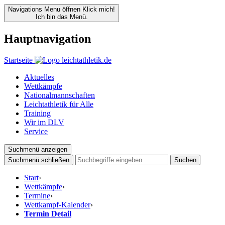
Navigations Menu öffnen
Klick mich!
Ich bin das Menü.
Hauptnavigation
Startseite
Aktuelles
Wettkämpfe
Nationalmannschaften
Leichtathletik für Alle
Training
Wir im DLV
Service
Suchmenü anzeigen
Suchmenü schließen
Suchen
Start
›
Wettkämpfe
›
Termine
›
Wettkampf-Kalender
›
Termin Detail