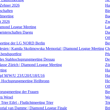
 Zehner 2026
Ha
schaften
Bi
dmeeting
Ba
it 2026
Zw
iamond League Meeting
La
eisterschaften Daegu
Da
Of
eeting der LG NORD Berlin
Be
lesien | Kamila Skolimowska Memorial | Diamond League Meeting
Ch
Abendsportfest
Pf
nales Stabhochsprungmeeting Dessau
De
klasse Zürich | Diamond League Meeting
Zü
ting
Hal
f M/W/U 23/U20/U18/U16
Ha
es Hochsprungmeeting Heilbronn
He
Of
prungmeeting der Frauen
Be
en Wesel
We
Trier Eifel - Flutlichtmeeting Trier
Tri
orial van Damme | Diamond League Finale
Brü