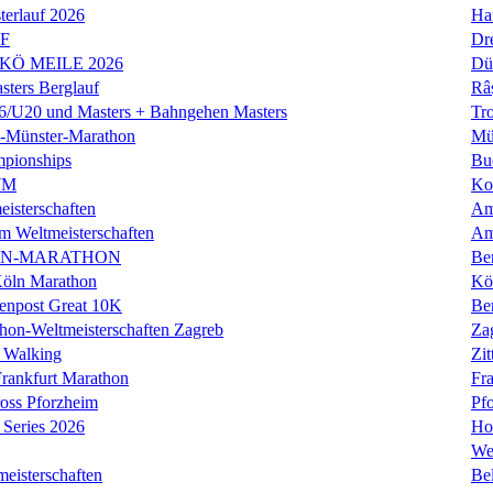
erlauf 2026
Ha
LF
Dr
 KÖ MEILE 2026
Dü
ers Berglauf
Râ
U20 und Masters + Bahngehen Masters
Tro
k-Münster-Marathon
Mü
mpionships
Bu
WM
Ko
isterschaften
Am
m Weltmeisterschaften
Am
IN-MARATHON
Ber
Köln Marathon
Kö
enpost Great 10K
Ber
hon-Weltmeisterschaften Zagreb
Za
 Walking
Zit
rankfurt Marathon
Fra
oss Pforzheim
Pf
Series 2026
Ho
We
eisterschaften
Bel