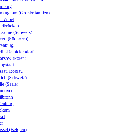
mburg
rmingham (Großbritannien)
d Vilbel
eibrücken
usanne (Schweiz)
egu (Südkorea)
fenburg
rlin-Reinickendorf
orzow (Polen)
ungstadt
ssau-Roßlau
rich (Schweiz)
le (Saale)
nnover
ilbronn
fenburg
ckum
sel
er
ssel (Belgien)