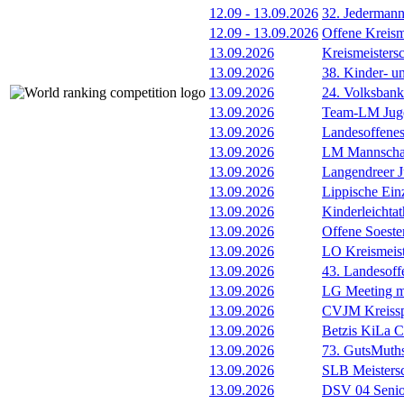
12.09
-
13.09.2026
32. Jederman
12.09
-
13.09.2026
Offene Kreism
13.09.2026
Kreismeisters
13.09.2026
38. Kinder- u
13.09.2026
24. Volksban
13.09.2026
Team-LM Juge
13.09.2026
Landesoffene
13.09.2026
LM Mannscha
13.09.2026
Langendreer J
13.09.2026
Lippische Ein
13.09.2026
Kinderleichta
13.09.2026
Offene Soester
13.09.2026
LO Kreismeis
13.09.2026
43. Landesoff
13.09.2026
LG Meeting m
13.09.2026
CVJM Kreissp
13.09.2026
Betzis KiLa 
13.09.2026
73. GutsMuths
13.09.2026
SLB Meistersc
13.09.2026
DSV 04 Senio