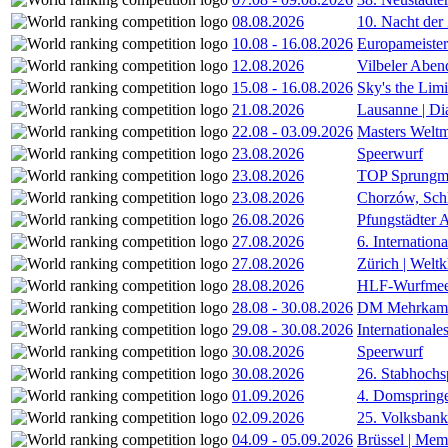
08.08.2026
10. Nacht der
10.08
-
16.08.2026
Europameister
12.08.2026
Vilbeler Aben
15.08
-
16.08.2026
Sky's the Lim
21.08.2026
Lausanne | D
22.08
-
03.09.2026
Masters Weltm
23.08.2026
Speerwurf
23.08.2026
TOP Sprungm
23.08.2026
Chorzów, Sch
26.08.2026
Pfungstädter 
27.08.2026
6. Internatio
27.08.2026
Zürich | Welt
28.08.2026
HLF-Wurfmee
28.08
-
30.08.2026
DM Mehrkamp
29.08
-
30.08.2026
International
30.08.2026
Speerwurf
30.08.2026
26. Stabhochs
01.09.2026
4. Domspring
02.09.2026
25. Volksbank 
04.09
-
05.09.2026
Brüssel | Mem