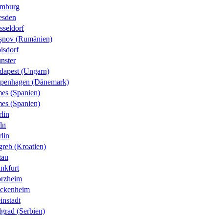
mburg
esden
sseldorf
șnov (Rumänien)
isdorf
nster
dapest (Ungarn)
penhagen (Dänemark)
es (Spanien)
es (Spanien)
lin
ln
lin
greb (Kroatien)
tau
nkfurt
orzheim
ckenheim
instadt
grad (Serbien)