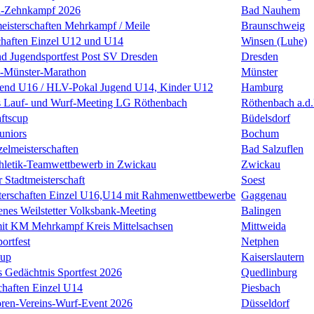
n-Zehnkampf 2026
Bad Nauhem
eisterschaften Mehrkampf / Meile
Braunschweig
chaften Einzel U12 und U14
Winsen (Luhe)
nd Jugendsportfest Post SV Dresden
Dresden
k-Münster-Marathon
Münster
nd U16 / HLV-Pokal Jugend U14, Kinder U12
Hamburg
s Lauf- und Wurf-Meeting LG Röthenbach
Röthenbach a.d.
ftscup
Büdelsdorf
uniors
Bochum
zelmeisterschaften
Bad Salzuflen
thletik-Teamwettbewerb in Zwickau
Zwickau
 Stadtmeisterschaft
Soest
terschaften Einzel U16,U14 mit Rahmenwettbewerbe
Gaggenau
enes Weilstetter Volksbank-Meeting
Balingen
it KM Mehrkampf Kreis Mittelsachsen
Mittweida
ortfest
Netphen
Cup
Kaiserslautern
 Gedächtnis Sportfest 2026
Quedlinburg
haften Einzel U14
Piesbach
ren-Vereins-Wurf-Event 2026
Düsseldorf