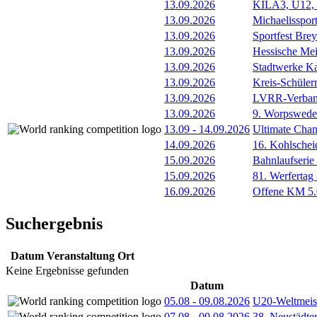
13.09.2026
KILA3, U12, 
13.09.2026
Michaelissport
13.09.2026
Sportfest Brey
13.09.2026
Hessische Mei
13.09.2026
Stadtwerke Ka
13.09.2026
Kreis-Schüle
13.09.2026
LVRR-Verband
13.09.2026
9. Worpswede
13.09
-
14.09.2026
Ultimate Cha
14.09.2026
16. Kohlschei
15.09.2026
Bahnlaufserie
15.09.2026
81. Werfertag
16.09.2026
Offene KM 5.0
Suchergebnis
Datum
Veranstaltung
Ort
Keine Ergebnisse gefunden
Datum
05.08
-
09.08.2026
U20-Weltmeist
07.08
-
09.08.2026
38. Neustädte