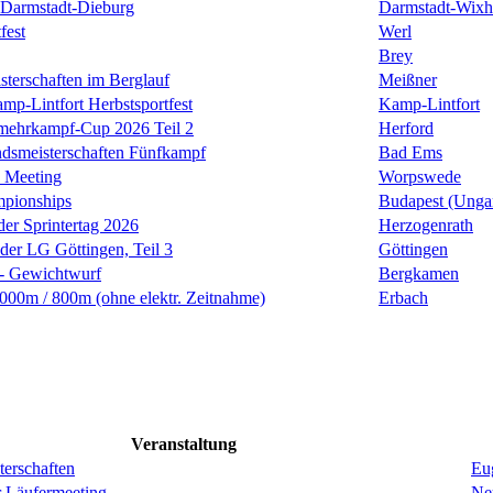
Darmstadt-Dieburg
Darmstadt-Wixh
fest
Werl
Brey
sterschaften im Berglauf
Meißner
mp-Lintfort Herbstsportfest
Kamp-Lintfort
rmehrkampf-Cup 2026 Teil 2
Herford
smeisterschaften Fünfkampf
Bad Ems
 Meeting
Worpswede
mpionships
Budapest (Unga
der Sprintertag 2026
Herzogenrath
 der LG Göttingen, Teil 3
Göttingen
 - Gewichtwurf
Bergkamen
00m / 800m (ohne elektr. Zeitnahme)
Erbach
Veranstaltung
erschaften
Eug
r Läufermeeting
Ne