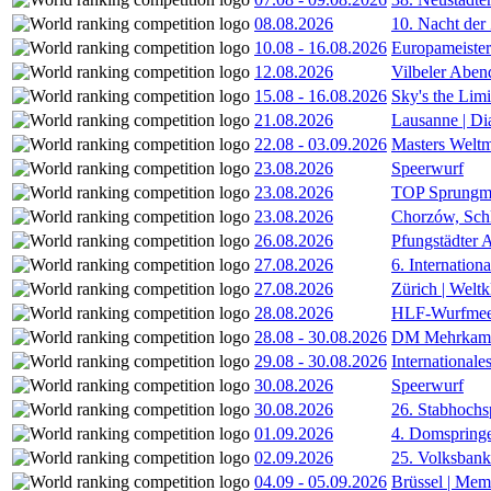
08.08.2026
10. Nacht der
10.08
-
16.08.2026
Europameister
12.08.2026
Vilbeler Aben
15.08
-
16.08.2026
Sky's the Lim
21.08.2026
Lausanne | D
22.08
-
03.09.2026
Masters Weltm
23.08.2026
Speerwurf
23.08.2026
TOP Sprungm
23.08.2026
Chorzów, Sch
26.08.2026
Pfungstädter 
27.08.2026
6. Internatio
27.08.2026
Zürich | Welt
28.08.2026
HLF-Wurfmee
28.08
-
30.08.2026
DM Mehrkamp
29.08
-
30.08.2026
International
30.08.2026
Speerwurf
30.08.2026
26. Stabhochs
01.09.2026
4. Domspring
02.09.2026
25. Volksbank 
04.09
-
05.09.2026
Brüssel | Mem