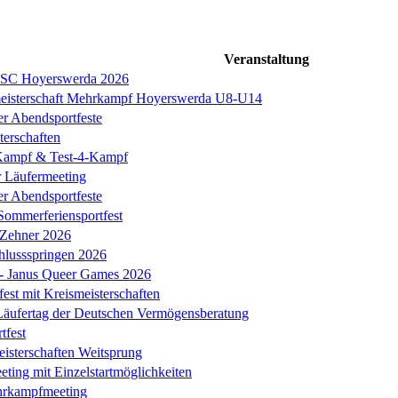
Veranstaltung
s SC Hoyerswerda 2026
meisterschaft Mehrkampf Hoyerswerda U8-U14
er Abendsportfeste
erschaften
ampf & Test-4-Kampf
r Läufermeeting
er Abendsportfeste
Sommerferiensportfest
 Zehner 2026
chlussspringen 2026
k - Janus Queer Games 2026
est mit Kreismeisterschaften
äufertag der Deutschen Vermögensberatung
tfest
eisterschaften Weitsprung
ing mit Einzelstartmöglichkeiten
hrkampfmeeting