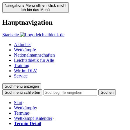
Navigations Menu öffnen
Klick mich!
Ich bin das Menü.
Hauptnavigation
Startseite
Aktuelles
Wettkämpfe
Nationalmannschaften
Leichtathletik für Alle
Training
Wir im DLV
Service
Suchmenü anzeigen
Suchmenü schließen
Suchen
Start
›
Wettkämpfe
›
Termine
›
Wettkampf-Kalender
›
Termin Detail