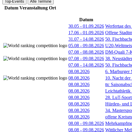
Top-Events
Alle Termine
Datum
Veranstaltung
Ort
Datum
30.05
-
01.09.2026
Werfertag de
17.06
-
01.09.2026
Offene Stadt
31.07
-
14.08.2026
50. Fischbach
05.08
-
09.08.2026
U20-Weltmeist
07.08
-
08.08.2026
DM-Quali 7-K
07.08
-
09.08.2026
38. Neustädte
07.08
-
14.08.2026
50. Fischbach
08.08.2026
6. Marburger 
08.08.2026
10. Nacht der
08.08.2026
ttc Saisonabs
08.08.2026
Leichtathleti
08.08.2026
28. LuT-Sportf
08.08.2026
Hürden- und L
08.08.2026
34. Masterspor
08.08.2026
offene Kreism
08.08
-
09.08.2026
Mehrkampfmeet
08.08
-
09.08.2026
Wittlicher Me