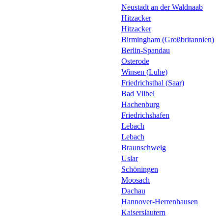
Neustadt an der Waldnaab
Hitzacker
Hitzacker
Birmingham (Großbritannien)
Berlin-Spandau
Osterode
Winsen (Luhe)
Friedrichsthal (Saar)
Bad Vilbel
Hachenburg
Friedrichshafen
Lebach
Lebach
Braunschweig
Uslar
Schöningen
Moosach
Dachau
Hannover-Herrenhausen
Kaiserslautern