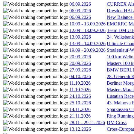
06.09.2026
CURREX Alst
06.09.2026
Dresden HA
06.09.2026
New Balance
10.09
-
13.09.2026
EMORRC Mast
12.09
-
13.09.2026
Team DM U16/
13.09.2026
24. Volksban
13.09
-
14.09.2026
Ultimate Cha
19.09
-
20.09.2026
Straßenlauf-
20.09.2026
100 km Weltme
20.09.2026
Masters 100 k
27.09.2026
BMW BERL
04.10.2026
28. Generali 
11.10.2026
Berliner Morg
11.10.2026
Masters Marat
24.10.2026
Lusatian Race
25.10.2026
43. Mainova F
14.11.2026
Sparkassen Cr
21.11.2026
Ring Running 
28.11
-
29.11.2026
DM Cross
13.12.2026
Cross-Europam