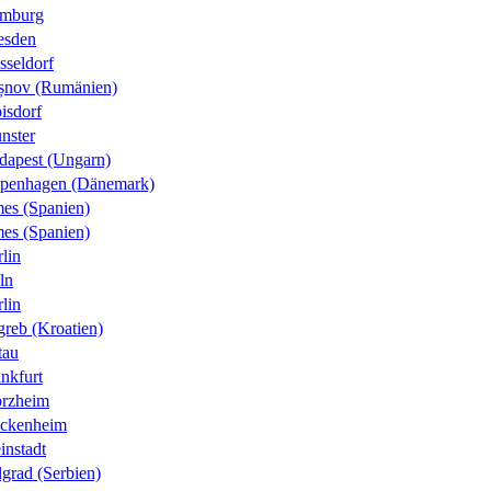
mburg
esden
sseldorf
șnov (Rumänien)
isdorf
nster
dapest (Ungarn)
penhagen (Dänemark)
es (Spanien)
es (Spanien)
lin
ln
lin
greb (Kroatien)
tau
nkfurt
orzheim
ckenheim
instadt
grad (Serbien)