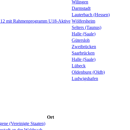
Wilingen
Darmstadt
Lauterbach (Hessen)
 U12 mit Rahmenprogramm U18-Aktive
Wölfersheim
Selters (Taunus)
Halle (Saale)
Gütersloh
Zweibrücken
Saarbrücken
Halle (Saale)
Lübeck
Oldenburg (Oldb)
Ludwigshafen
Ort
ene (Vereinigte Staaten)
ustadt an der Waldnaab