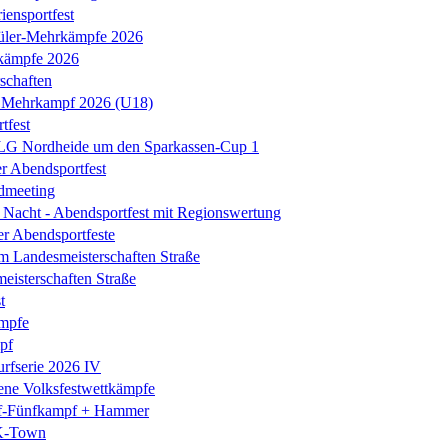
iensportfest
üler-Mehrkämpfe 2026
kämpfe 2026
schaften
 Mehrkampf 2026 (U18)
tfest
 LG Nordheide um den Sparkassen-Cup 1
er Abendsportfest
dmeeting
Nacht - Abendsportfest mit Regionswertung
er Abendsportfeste
m Landesmeisterschaften Straße
isterschaften Straße
t
mpfe
pf
rfserie 2026 IV
ene Volksfestwettkämpfe
-Fünfkampf + Hammer
K-Town