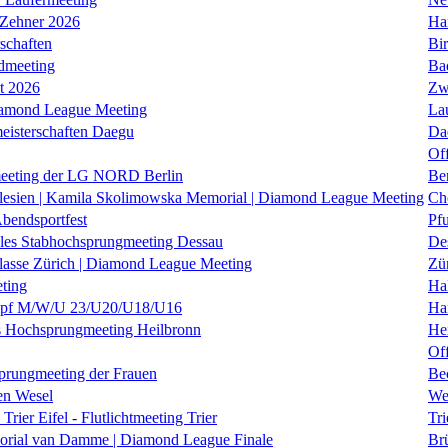
 Zehner 2026
Ha
schaften
Bi
dmeeting
Ba
it 2026
Zw
iamond League Meeting
La
eisterschaften Daegu
Da
Of
eeting der LG NORD Berlin
Be
lesien | Kamila Skolimowska Memorial | Diamond League Meeting
Ch
Abendsportfest
Pf
nales Stabhochsprungmeeting Dessau
De
klasse Zürich | Diamond League Meeting
Zü
ting
Hal
f M/W/U 23/U20/U18/U16
Ha
es Hochsprungmeeting Heilbronn
He
Of
prungmeeting der Frauen
Be
en Wesel
We
Trier Eifel - Flutlichtmeeting Trier
Tri
orial van Damme | Diamond League Finale
Brü