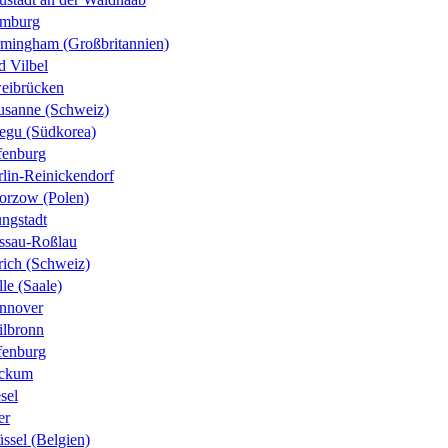
mburg
rmingham (Großbritannien)
d Vilbel
eibrücken
usanne (Schweiz)
egu (Südkorea)
fenburg
rlin-Reinickendorf
orzow (Polen)
ungstadt
ssau-Roßlau
rich (Schweiz)
le (Saale)
nnover
ilbronn
fenburg
ckum
sel
er
ssel (Belgien)