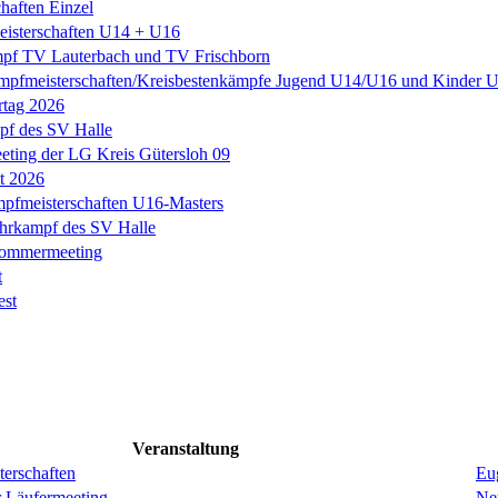
haften Einzel
eisterschaften U14 + U16
pf TV Lauterbach und TV Frischborn
mpfmeisterschaften/Kreisbestenkämpfe Jugend U14/U16 und Kinder
rtag 2026
f des SV Halle
ting der LG Kreis Gütersloh 09
it 2026
fmeisterschaften U16-Masters
hrkampf des SV Halle
Sommermeeting
t
est
Veranstaltung
erschaften
Eug
r Läufermeeting
Ne