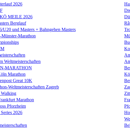
erlauf 2026
Ha
LF
Dr
 KÖ MEILE 2026
Dü
ers Berglauf
Râ
U20 und Masters + Bahngehen Masters
Tro
k-Münster-Marathon
Mü
mpionships
Bu
WM
Ko
isterschaften
Am
m Weltmeisterschaften
Am
IN-MARATHON
Ber
Köln Marathon
Kö
enpost Great 10K
Ber
hon-Weltmeisterschaften Zagreb
Za
 Walking
Zit
rankfurt Marathon
Fra
oss Pforzheim
Pf
Series 2026
Ho
We
eisterschaften
Bel