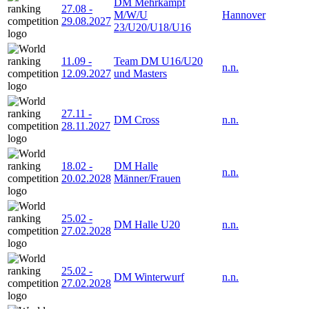
DM Mehrkampf
27.08
-
M/W/U
Hannover
29.08.2027
23/U20/U18/U16
11.09
-
Team DM U16/U20
n.n.
12.09.2027
und Masters
27.11
-
DM Cross
n.n.
28.11.2027
18.02
-
DM Halle
n.n.
20.02.2028
Männer/Frauen
25.02
-
DM Halle U20
n.n.
27.02.2028
25.02
-
DM Winterwurf
n.n.
27.02.2028