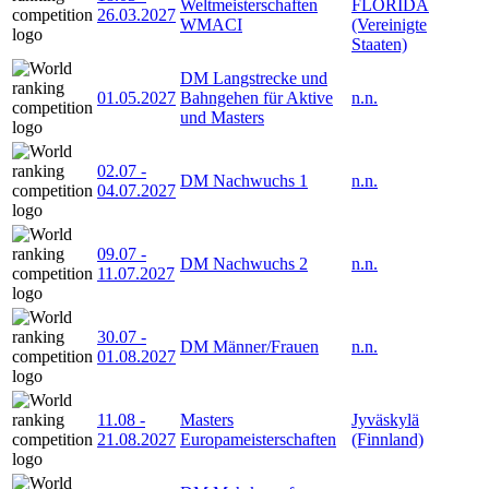
Weltmeisterschaften
FLORIDA
26.03.2027
WMACI
(Vereinigte
Staaten)
DM Langstrecke und
01.05.2027
Bahngehen für Aktive
n.n.
und Masters
02.07
-
DM Nachwuchs 1
n.n.
04.07.2027
09.07
-
DM Nachwuchs 2
n.n.
11.07.2027
30.07
-
DM Männer/Frauen
n.n.
01.08.2027
11.08
-
Masters
Jyväskylä
21.08.2027
Europameisterschaften
(Finnland)