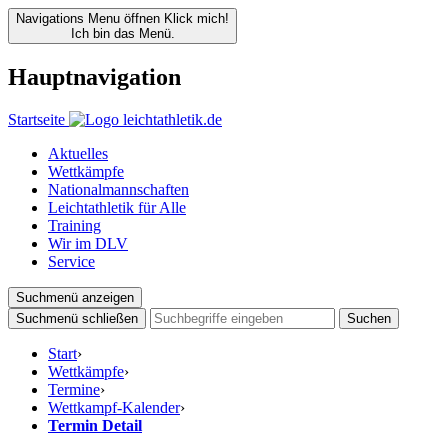
Navigations Menu öffnen
Klick mich!
Ich bin das Menü.
Hauptnavigation
Startseite
Aktuelles
Wettkämpfe
Nationalmannschaften
Leichtathletik für Alle
Training
Wir im DLV
Service
Suchmenü anzeigen
Suchmenü schließen
Suchen
Start
›
Wettkämpfe
›
Termine
›
Wettkampf-Kalender
›
Termin Detail