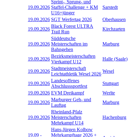
Sprint-, Sprung- und
19.09.2026
Staffel-Challenge + KM
Sarstedt
U16+jünger
19.09.2026
SGT Werfertag 2026
Oberhausen
Black Forest ULTRA
19.09.2026
Kirchzarten
Trail Run
Süddeutsche
19.09.2026
Meisterschaften im
Marburg
Bahngehen
Bezirksmeisterschaften
19.09.2026
Halle (Saale)
Vierkampf U12
Stadtmeisterschaft
19.09.2026
Wesel
Leichtathletik Wesel 2026
Landesoffenes
19.09.2026
Stuttgart
Abschlusssportfest
19.09.2026
EVM Dreikampf
Werlte
Marburger Geh- und
19.09.2026
Marburg
Lauftag
Rheinland-Pfalz
19.09.2026
Meisterschaften
Hachenburg
Mehrkampf U14
Hans-Jürgen Kolbow
19.09
-
Mehrkampftage 2026 +