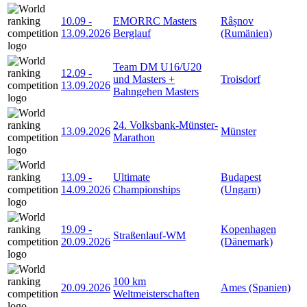
10.09
-
EMORRC Masters
Râșnov
13.09.2026
Berglauf
(Rumänien)
Team DM U16/U20
12.09
-
und Masters +
Troisdorf
13.09.2026
Bahngehen Masters
24. Volksbank-Münster-
13.09.2026
Münster
Marathon
13.09
-
Ultimate
Budapest
14.09.2026
Championships
(Ungarn)
19.09
-
Kopenhagen
Straßenlauf-WM
20.09.2026
(Dänemark)
100 km
20.09.2026
Ames (Spanien)
Weltmeisterschaften