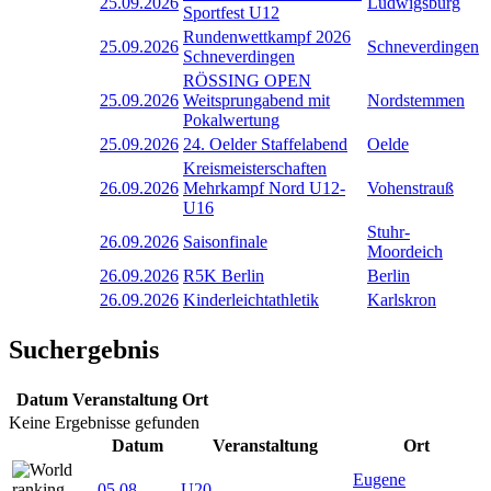
25.09.2026
Ludwigsburg
Sportfest U12
Rundenwettkampf 2026
25.09.2026
Schneverdingen
Schneverdingen
RÖSSING OPEN
25.09.2026
Weitsprungabend mit
Nordstemmen
Pokalwertung
25.09.2026
24. Oelder Staffelabend
Oelde
Kreismeisterschaften
26.09.2026
Mehrkampf Nord U12-
Vohenstrauß
U16
Stuhr-
26.09.2026
Saisonfinale
Moordeich
26.09.2026
R5K Berlin
Berlin
26.09.2026
Kinderleichtathletik
Karlskron
Suchergebnis
Datum
Veranstaltung
Ort
Keine Ergebnisse gefunden
Datum
Veranstaltung
Ort
Eugene
05.08
-
U20-