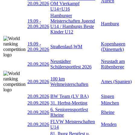
Aurich
20.09.2026
OM Vierkampf
U14+U16
Hamburger
19.09
-
Meisterschaften Jugend
Hamburg
20.09.2026
U14 / Hamburgs Beste
Kinder U12
19.09
-
Kopenhagen
Straßenlauf-WM
20.09.2026
(Dänemark)
Neustädter
Neustadt am
20.09.2026
Schülersportfest 2026
Rübenberge
100 km
20.09.2026
Ames (Spanien)
Weltmeisterschaften
20.09.2026
BW Team (LV BA)
Singen
20.09.2026
31. Herbst-Meeting
München
6. Seniorensportfest
20.09.2026
Rheine
Rheine
FLVW Meisterschaften
20.09.2026
Menden
U14
81. Iburg Bergfest u.