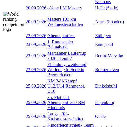
Neuhaus
20.09.2026
offene LM Masters
Halle (Saale)
Masters 100 km
20.09.2026
Ames (Spanien)
Weltmeisterschaften
22.09.2026
Abendsportfest
Ettlingen
1. Ennepetaler
23.09.2026
Ennepetal
Bahnabend
Marzahner Läufercup
23.09.2026
Berlin-Marzahn
2026 - Lauf 7
Einladungswettkampf
23.09.2026
Werfertag in Serie in
Bremerhaven
Bremerhaven
KM 3-/4-Kampf
25.09.2026
U12/U14 Rahmenpr.
Dinkelsbühl
U10
35. Flutlicht-
25.09.2026
Abendsportfest / BM
Papenburg
Hindernis
Langstaffel-
25.09.2026
Oelde
Kreismeisterschaften
Kinderleichtathletik Team