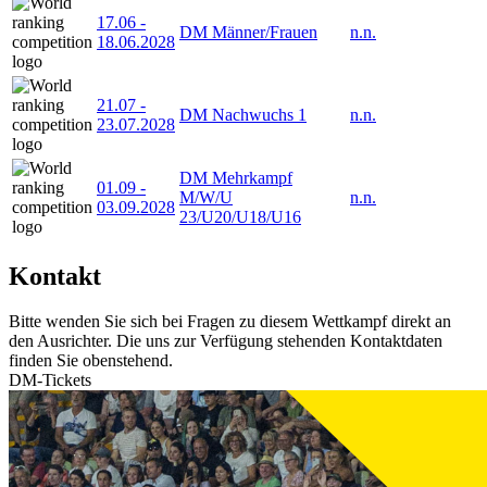
17.06
-
DM Männer/Frauen
n.n.
18.06.2028
21.07
-
DM Nachwuchs 1
n.n.
23.07.2028
DM Mehrkampf
01.09
-
M/W/U
n.n.
03.09.2028
23/U20/U18/U16
Kontakt
Bitte wenden Sie sich bei Fragen zu diesem Wettkampf direkt an
den Ausrichter. Die uns zur Verfügung stehenden Kontaktdaten
finden Sie obenstehend.
DM-Tickets