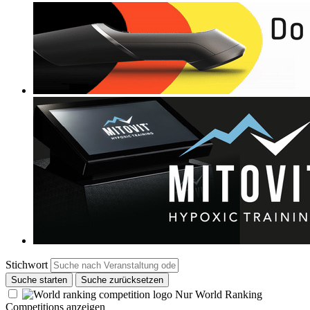
Stichwort
Suche starten
Suche zurücksetzen
Nur World Ranking
Competitions anzeigen