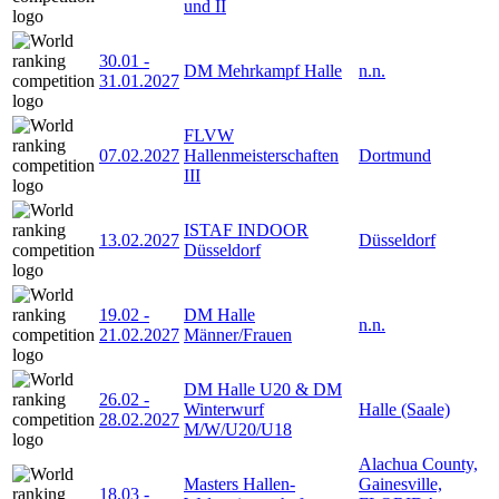
und II
30.01
-
DM Mehrkampf Halle
n.n.
31.01.2027
FLVW
07.02.2027
Hallenmeisterschaften
Dortmund
III
ISTAF INDOOR
13.02.2027
Düsseldorf
Düsseldorf
19.02
-
DM Halle
n.n.
21.02.2027
Männer/Frauen
DM Halle U20 & DM
26.02
-
Winterwurf
Halle (Saale)
28.02.2027
M/W/U20/U18
Alachua County,
Masters Hallen-
Gainesville,
18.03
-