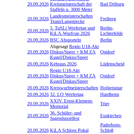
20.09.2026
Kreismeisterschaft der
Bad Driburg
Staffeln u. 3000 Meter
Landesmeisterschaften
20.09.2026
Freiberg
Team/Langstrecke
3. TuSLi Werfertag und
Berlin-
20.09.2026
KiLA-Wurfcup 2026
Lichterfelde
20.09.2026
BSC Absporteln
Berlin
Abgesagt
Regio U18-Akt
20.09.2026
Diskus/Speer + KM ZA
Ostdorf
Kugel/Diskus/Speer
20.09.2026
Kehraus 2026
Lüdenscheid
Regio U18-Akt
20.09.2026
Diskus/Speer + KM ZA
Ostdorf
Kugel/Diskus/Speer
20.09.2026
Kreiswurfmeisterschaften
Hofgeismar
20.09.2026
32. LO Werfertag
Hardheim
XXIV. Ernst-Klement-
20.09.2026
Trier
Memorial
36. Schüler- und
20.09.2026
Euskirchen
Jugendsportfest
Paderborn-
20.09.2026
KiLA Schloss Pokal
Schloß