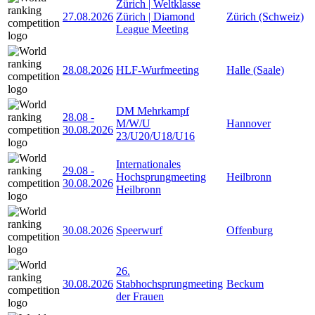
Zürich | Weltklasse
27.08.2026
Zürich | Diamond
Zürich (Schweiz)
League Meeting
28.08.2026
HLF-Wurfmeeting
Halle (Saale)
DM Mehrkampf
28.08
-
M/W/U
Hannover
30.08.2026
23/U20/U18/U16
Internationales
29.08
-
Hochsprungmeeting
Heilbronn
30.08.2026
Heilbronn
30.08.2026
Speerwurf
Offenburg
26.
30.08.2026
Stabhochsprungmeeting
Beckum
der Frauen