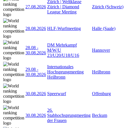
Zürich | Weltklasse
27.08.2026
Zürich | Diamond
Zürich (Schweiz)
League Meeting
28.08.2026
HLF-Wurfmeeting
Halle (Saale)
DM Mehrkampf
28.08
-
M/W/U
Hannover
30.08.2026
23/U20/U18/U16
Internationales
29.08
-
Hochsprungmeeting
Heilbronn
30.08.2026
Heilbronn
30.08.2026
Speerwurf
Offenburg
26.
30.08.2026
Stabhochsprungmeeting
Beckum
der Frauen