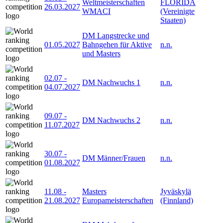
Weltmeisterschaften
FLORIDA
26.03.2027
WMACI
(Vereinigte
Staaten)
DM Langstrecke und
01.05.2027
Bahngehen für Aktive
n.n.
und Masters
02.07
-
DM Nachwuchs 1
n.n.
04.07.2027
09.07
-
DM Nachwuchs 2
n.n.
11.07.2027
30.07
-
DM Männer/Frauen
n.n.
01.08.2027
11.08
-
Masters
Jyväskylä
21.08.2027
Europameisterschaften
(Finnland)