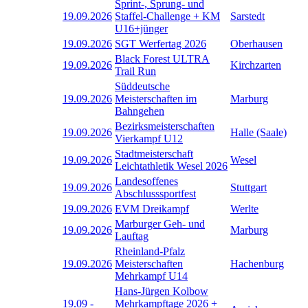
Sprint-, Sprung- und
19.09.2026
Staffel-Challenge + KM
Sarstedt
U16+jünger
19.09.2026
SGT Werfertag 2026
Oberhausen
Black Forest ULTRA
19.09.2026
Kirchzarten
Trail Run
Süddeutsche
19.09.2026
Meisterschaften im
Marburg
Bahngehen
Bezirksmeisterschaften
19.09.2026
Halle (Saale)
Vierkampf U12
Stadtmeisterschaft
19.09.2026
Wesel
Leichtathletik Wesel 2026
Landesoffenes
19.09.2026
Stuttgart
Abschlusssportfest
19.09.2026
EVM Dreikampf
Werlte
Marburger Geh- und
19.09.2026
Marburg
Lauftag
Rheinland-Pfalz
19.09.2026
Meisterschaften
Hachenburg
Mehrkampf U14
Hans-Jürgen Kolbow
19.09
-
Mehrkampftage 2026 +