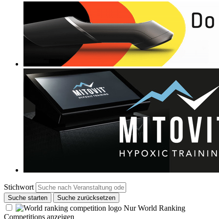
Stichwort
Suche starten
Suche zurücksetzen
Nur World Ranking
Competitions anzeigen