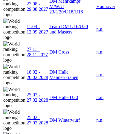
DM Mehrkampf
27.08
-
M/W/U
Hannover
29.08.2027
23/U20/U18/U16
11.09
-
Team DM U16/U20
n.n.
12.09.2027
und Masters
27.11
-
DM Cross
n.n.
28.11.2027
18.02
-
DM Halle
n.n.
20.02.2028
Männer/Frauen
25.02
-
DM Halle U20
n.n.
27.02.2028
25.02
-
DM Winterwurf
n.n.
27.02.2028