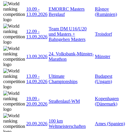
10.09
-
EMORRC Masters
Râșnov
13.09.2026
Berglauf
(Rumänien)
Team DM U16/U20
12.09
-
und Masters +
Troisdorf
13.09.2026
Bahngehen Masters
24. Volksbank-Münster-
13.09.2026
Münster
Marathon
13.09
-
Ultimate
Budapest
14.09.2026
Championships
(Ungarn)
19.09
-
Kopenhagen
Straßenlauf-WM
20.09.2026
(Dänemark)
100 km
20.09.2026
Ames (Spanien)
Weltmeisterschaften