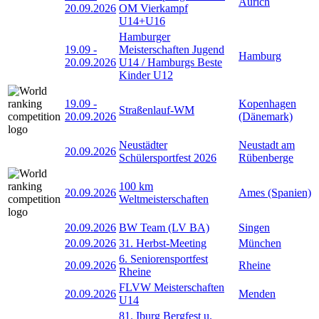
Aurich
20.09.2026
OM Vierkampf
U14+U16
Hamburger
19.09
-
Meisterschaften Jugend
Hamburg
20.09.2026
U14 / Hamburgs Beste
Kinder U12
19.09
-
Kopenhagen
Straßenlauf-WM
20.09.2026
(Dänemark)
Neustädter
Neustadt am
20.09.2026
Schülersportfest 2026
Rübenberge
100 km
20.09.2026
Ames (Spanien)
Weltmeisterschaften
20.09.2026
BW Team (LV BA)
Singen
20.09.2026
31. Herbst-Meeting
München
6. Seniorensportfest
20.09.2026
Rheine
Rheine
FLVW Meisterschaften
20.09.2026
Menden
U14
81. Iburg Bergfest u.