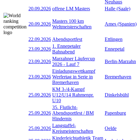
Neuhaus
20.09.2026
offene LM Masters
Halle (Saale)
Masters 100 km
20.09.2026
Ames (Spanien)
Weltmeisterschaften
22.09.2026
Abendsportfest
Ettlingen
1. Ennepetaler
23.09.2026
Ennepetal
Bahnabend
Marzahner Läufercup
23.09.2026
Berlin-Marzahn
2026 - Lauf 7
Einladungswettkampf
23.09.2026
Werfertag in Serie in
Bremerhaven
Bremerhaven
KM 3-/4-Kampf
25.09.2026
U12/U14 Rahmenpr.
Dinkelsbühl
U10
35. Flutlicht-
25.09.2026
Abendsportfest / BM
Papenburg
Hindernis
Langstaffel-
25.09.2026
Oelde
Kreismeisterschaften
Kinderleichtathletik Team