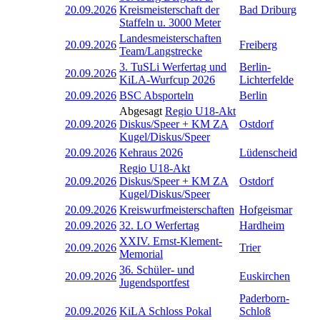
20.09.2026
Kreismeisterschaft der
Bad Driburg
Staffeln u. 3000 Meter
Landesmeisterschaften
20.09.2026
Freiberg
Team/Langstrecke
3. TuSLi Werfertag und
Berlin-
20.09.2026
KiLA-Wurfcup 2026
Lichterfelde
20.09.2026
BSC Absporteln
Berlin
Abgesagt
Regio U18-Akt
20.09.2026
Diskus/Speer + KM ZA
Ostdorf
Kugel/Diskus/Speer
20.09.2026
Kehraus 2026
Lüdenscheid
Regio U18-Akt
20.09.2026
Diskus/Speer + KM ZA
Ostdorf
Kugel/Diskus/Speer
20.09.2026
Kreiswurfmeisterschaften
Hofgeismar
20.09.2026
32. LO Werfertag
Hardheim
XXIV. Ernst-Klement-
20.09.2026
Trier
Memorial
36. Schüler- und
20.09.2026
Euskirchen
Jugendsportfest
Paderborn-
20.09.2026
KiLA Schloss Pokal
Schloß