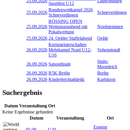
25.09.2026
Ludwigsburg
Sportfest U12
Rundenwettkampf 2026
25.09.2026
Schneverdingen
Schneverdingen
RÖSSING OPEN
25.09.2026
Weitsprungabend mit
Nordstemmen
Pokalwertung
25.09.2026
24. Oelder Staffelabend
Oelde
Kreismeisterschaften
26.09.2026
Mehrkampf Nord U12-
Vohenstrauß
U16
Stuhr-
26.09.2026
Saisonfinale
Moordeich
26.09.2026
R5K Berlin
Berlin
26.09.2026
Kinderleichtathletik
Karlskron
Suchergebnis
Datum
Veranstaltung
Ort
Keine Ergebnisse gefunden
Datum
Veranstaltung
Ort
Eugene
05.08
-
U20-