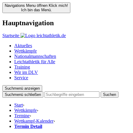
Navigations Menu öffnen
Klick mich!
Ich bin das Menü.
Hauptnavigation
Startseite
Aktuelles
Wettkämpfe
Nationalmannschaften
Leichtathletik für Alle
Training
Wir im DLV
Service
Suchmenü anzeigen
Suchmenü schließen
Suchen
Start
›
Wettkämpfe
›
Termine
›
Wettkampf-Kalender
›
Termin Detail