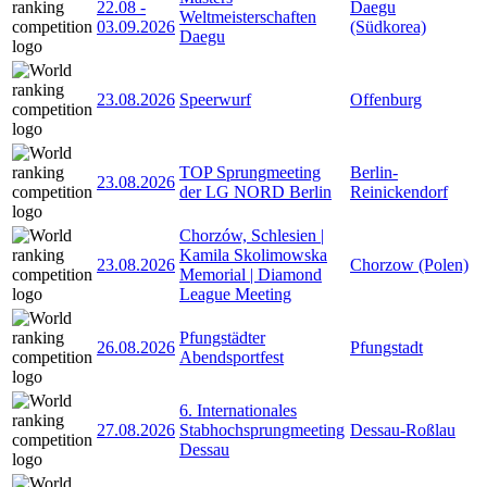
22.08
-
Daegu
Weltmeisterschaften
03.09.2026
(Südkorea)
Daegu
23.08.2026
Speerwurf
Offenburg
TOP Sprungmeeting
Berlin-
23.08.2026
der LG NORD Berlin
Reinickendorf
Chorzów, Schlesien |
Kamila Skolimowska
23.08.2026
Chorzow (Polen)
Memorial | Diamond
League Meeting
Pfungstädter
26.08.2026
Pfungstadt
Abendsportfest
6. Internationales
27.08.2026
Stabhochsprungmeeting
Dessau-Roßlau
Dessau