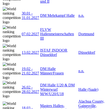
und II
30.01
-
DM Mehrkampf Halle
n.n.
31.01.2027
FLVW
07.02.2027
Hallenmeisterschaften
Dortmund
III
ISTAF INDOOR
13.02.2027
Düsseldorf
Düsseldorf
19.02
-
DM Halle
n.n.
21.02.2027
Männer/Frauen
DM Halle U20 & DM
26.02
-
Winterwurf
Halle (Saale)
28.02.2027
M/W/U20/U18
Alachua County,
Masters Hallen-
Gainesville,
18.03
-