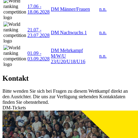
17.06
-
DM Männer/Frauen
n.n.
18.06.2028
21.07
-
DM Nachwuchs 1
n.n.
23.07.2028
DM Mehrkampf
01.09
-
M/W/U
n.n.
03.09.2028
23/U20/U18/U16
Kontakt
Bitte wenden Sie sich bei Fragen zu diesem Wettkampf direkt an
den Ausrichter. Die uns zur Verfügung stehenden Kontaktdaten
finden Sie obenstehend.
DM-Tickets