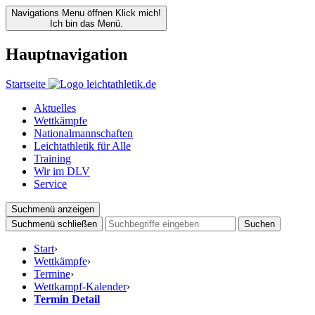
Navigations Menu öffnen
Klick mich!
Ich bin das Menü.
Hauptnavigation
Startseite
Aktuelles
Wettkämpfe
Nationalmannschaften
Leichtathletik für Alle
Training
Wir im DLV
Service
Suchmenü anzeigen
Suchmenü schließen
Suchen
Start
›
Wettkämpfe
›
Termine
›
Wettkampf-Kalender
›
Termin Detail