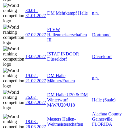
30.01
-
DM Mehrkampf Halle
n.n.
31.01.2027
FLVW
07.02.2027
Hallenmeisterschaften
Dortmund
III
ISTAF INDOOR
13.02.2027
Düsseldorf
Düsseldorf
19.02
-
DM Halle
n.n.
21.02.2027
Männer/Frauen
DM Halle U20 & DM
26.02
-
Winterwurf
Halle (Saale)
28.02.2027
M/W/U20/U18
Alachua County,
Masters Hallen-
Gainesville,
18.03
-
Weltmeisterschaften
FLORIDA
26.03.2027