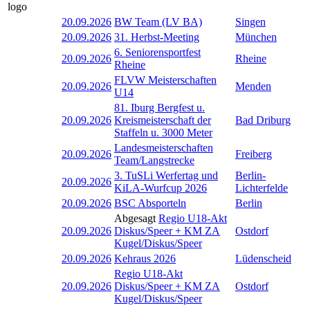
20.09.2026
BW Team (LV BA)
Singen
20.09.2026
31. Herbst-Meeting
München
6. Seniorensportfest
20.09.2026
Rheine
Rheine
FLVW Meisterschaften
20.09.2026
Menden
U14
81. Iburg Bergfest u.
20.09.2026
Kreismeisterschaft der
Bad Driburg
Staffeln u. 3000 Meter
Landesmeisterschaften
20.09.2026
Freiberg
Team/Langstrecke
3. TuSLi Werfertag und
Berlin-
20.09.2026
KiLA-Wurfcup 2026
Lichterfelde
20.09.2026
BSC Absporteln
Berlin
Abgesagt
Regio U18-Akt
20.09.2026
Diskus/Speer + KM ZA
Ostdorf
Kugel/Diskus/Speer
20.09.2026
Kehraus 2026
Lüdenscheid
Regio U18-Akt
20.09.2026
Diskus/Speer + KM ZA
Ostdorf
Kugel/Diskus/Speer