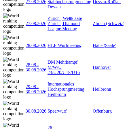
27.08.2026
Stabhochsprungmeeting
Dessau-Roßlau
Dessau
Zürich | Weltklasse
27.08.2026
Zürich | Diamond
Zürich (Schweiz)
League Meeting
28.08.2026
HLF-Wurfmeeting
Halle (Saale)
DM Mehrkampf
28.08
-
M/W/U
Hannover
30.08.2026
23/U20/U18/U16
Internationales
29.08
-
Hochsprungmeeting
Heilbronn
30.08.2026
Heilbronn
30.08.2026
Speerwurf
Offenburg
26.