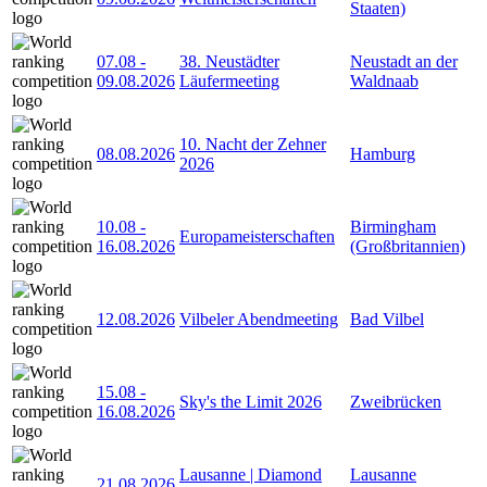
Staaten)
07.08
-
38. Neustädter
Neustadt an der
09.08.2026
Läufermeeting
Waldnaab
10. Nacht der Zehner
08.08.2026
Hamburg
2026
10.08
-
Birmingham
Europameisterschaften
16.08.2026
(Großbritannien)
12.08.2026
Vilbeler Abendmeeting
Bad Vilbel
15.08
-
Sky's the Limit 2026
Zweibrücken
16.08.2026
Lausanne | Diamond
Lausanne
21.08.2026