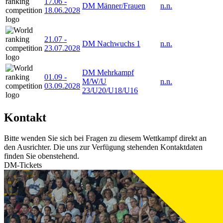
17.06
-
DM Männer/Frauen
n.n.
18.06.2028
21.07
-
DM Nachwuchs 1
n.n.
23.07.2028
DM Mehrkampf
01.09
-
M/W/U
n.n.
03.09.2028
23/U20/U18/U16
Kontakt
Bitte wenden Sie sich bei Fragen zu diesem Wettkampf direkt an
den Ausrichter. Die uns zur Verfügung stehenden Kontaktdaten
finden Sie obenstehend.
DM-Tickets