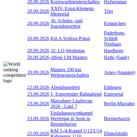
20.09.2026
Kreiswurfmeisterschaften
Hofgeismar
XXIV. Ernst-Klement-
20.09.2026
Trier
Memorial
36. Schüler- und
20.09.2026
Euskirchen
Jugendsportfest
Paderborn-
20.09.2026
KiLA Schloss Pokal
Schloß
Neuhaus
20.09.2026
32. LO Werfertag
Hardheim
20.09.2026
offene LM Masters
Halle (Saale)
Masters 100 km
20.09.2026
Ames (Spanien)
Weltmeisterschaften
22.09.2026
Abendsportfest
Ettlingen
23.09.2026
1. Ennepetaler Bahnabend
Ennepetal
Marzahner Läufercup
23.09.2026
Berlin-Marzahn
2026 - Lauf 7
Einladungswettkampf
23.09.2026
Werfertag in Serie in
Bremerhaven
Bremerhaven
KM 3-/4-Kampf U12/U14
25.09.2026
Dinkelsbühl
Rahmenpr. U10