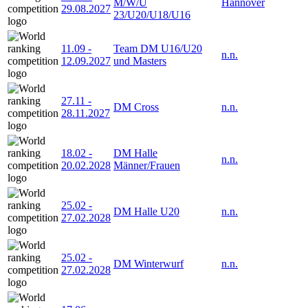
M/W/U
Hannover
29.08.2027
23/U20/U18/U16
11.09
-
Team DM U16/U20
n.n.
12.09.2027
und Masters
27.11
-
DM Cross
n.n.
28.11.2027
18.02
-
DM Halle
n.n.
20.02.2028
Männer/Frauen
25.02
-
DM Halle U20
n.n.
27.02.2028
25.02
-
DM Winterwurf
n.n.
27.02.2028