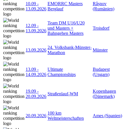
10.09
-
EMORRC Masters
Râșnov
13.09.2026
Berglauf
(Rumänien)
Team DM U16/U20
12.09
-
und Masters +
Troisdorf
13.09.2026
Bahngehen Masters
24. Volksbank-Münster-
13.09.2026
Münster
Marathon
13.09
-
Ultimate
Budapest
14.09.2026
Championships
(Ungarn)
19.09
-
Kopenhagen
Straßenlauf-WM
20.09.2026
(Dänemark)
100 km
20.09.2026
Ames (Spanien)
Weltmeisterschaften