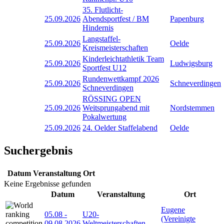
35. Flutlicht-
25.09.2026
Abendsportfest / BM
Papenburg
Hindernis
Langstaffel-
25.09.2026
Oelde
Kreismeisterschaften
Kinderleichtathletik Team
25.09.2026
Ludwigsburg
Sportfest U12
Rundenwettkampf 2026
25.09.2026
Schneverdingen
Schneverdingen
RÖSSING OPEN
25.09.2026
Weitsprungabend mit
Nordstemmen
Pokalwertung
25.09.2026
24. Oelder Staffelabend
Oelde
Suchergebnis
Datum
Veranstaltung
Ort
Keine Ergebnisse gefunden
Datum
Veranstaltung
Ort
Eugene
05.08
-
U20-
(Vereinigte
09.08.2026
Weltmeisterschaften