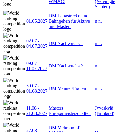
WMACI
(Vereinigte
Staaten)
DM Langstrecke und
01.05.2027
Bahngehen für Aktive
n.n.
und Masters
02.07
-
DM Nachwuchs 1
n.n.
04.07.2027
09.07
-
DM Nachwuchs 2
n.n.
11.07.2027
30.07
-
DM Männer/Frauen
n.n.
01.08.2027
11.08
-
Masters
Jyväskylä
21.08.2027
Europameisterschaften
(Finnland)
DM Mehrkampf
27.08
-