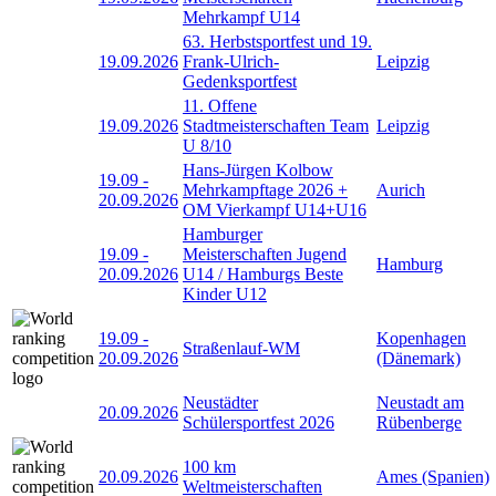
Mehrkampf U14
63. Herbstsportfest und 19.
19.09.2026
Frank-Ulrich-
Leipzig
Gedenksportfest
11. Offene
19.09.2026
Stadtmeisterschaften Team
Leipzig
U 8/10
Hans-Jürgen Kolbow
19.09
-
Mehrkampftage 2026 +
Aurich
20.09.2026
OM Vierkampf U14+U16
Hamburger
19.09
-
Meisterschaften Jugend
Hamburg
20.09.2026
U14 / Hamburgs Beste
Kinder U12
19.09
-
Kopenhagen
Straßenlauf-WM
20.09.2026
(Dänemark)
Neustädter
Neustadt am
20.09.2026
Schülersportfest 2026
Rübenberge
100 km
20.09.2026
Ames (Spanien)
Weltmeisterschaften