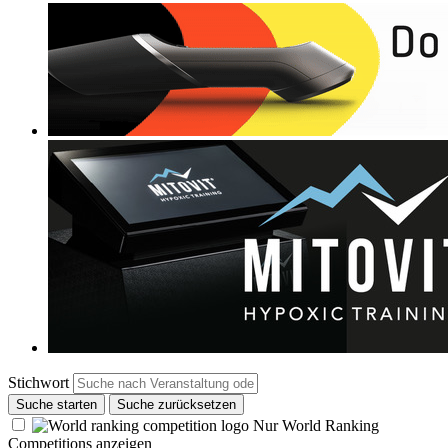
Stichwort
Suche starten
Suche zurücksetzen
Nur World Ranking
Competitions anzeigen