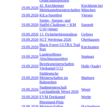
Gedächtnissportfest
42. Kirchheimer
Kirchheim bei
19.09.2026
Mehrkampfmeisterschaften
München
19.09.2026
KiLa-Sportfest
Viersen
Sprint-, Sprung- und
19.09.2026
Staffel-Challenge + KM
Sarstedt
U16+jünger
19.09.2026
13. Fichtelgebirgstrailrun
Gefrees
19.09.2026
SGT Werfertag 2026
Oberhausen
Black Forest ULTRA Trail
19.09.2026
Kirchzarten
Run
Landesoffenes
19.09.2026
Stuttgart
Abschlusssportfest
Bezirksmeisterschaften
19.09.2026
Halle (Saale)
Vierkampf U12
Süddeutsche
19.09.2026
Meisterschaften im
Marburg
Bahngehen
Stadtmeisterschaft
19.09.2026
Wesel
Leichtathletik Wesel 2026
19.09.2026
EVM Dreikampf
Werlte
Rheinland-Pfalz
19.09.2026
Meisterschaften
Hachenburg