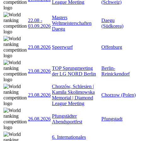
League Meeting
(Schweiz)
Masters
22.08
-
Daegu
Weltmeisterschaften
03.09.2026
(Südkorea)
Daegu
23.08.2026
Speerwurf
Offenburg
TOP Sprungmeeting
Berlin-
23.08.2026
der LG NORD Berlin
Reinickendorf
Chorzów, Schlesien |
Kamila Skolimowska
23.08.2026
Chorzow (Polen)
Memorial | Diamond
League Meeting
Pfungstädter
26.08.2026
Pfungstadt
Abendsportfest
6. Internationales