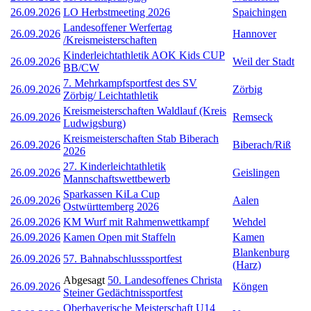
26.09.2026
LO Herbstmeeting 2026
Spaichingen
Landesoffener Werfertag
26.09.2026
Hannover
/Kreismeisterschaften
Kinderleichtathletik AOK Kids CUP
26.09.2026
Weil der Stadt
BB/CW
7. Mehrkampfsportfest des SV
26.09.2026
Zörbig
Zörbig/ Leichtathletik
Kreismeisterschaften Waldlauf (Kreis
26.09.2026
Remseck
Ludwigsburg)
Kreismeisterschaften Stab Biberach
26.09.2026
Biberach/Riß
2026
27. Kinderleichtathletik
26.09.2026
Geislingen
Mannschaftswettbewerb
Sparkassen KiLa Cup
26.09.2026
Aalen
Ostwürttemberg 2026
26.09.2026
KM Wurf mit Rahmenwettkampf
Wehdel
26.09.2026
Kamen Open mit Staffeln
Kamen
Blankenburg
26.09.2026
57. Bahnabschlusssportfest
(Harz)
Abgesagt
50. Landesoffenes Christa
26.09.2026
Köngen
Steiner Gedächtnissportfest
Oberbayerische Meisterschaft U14