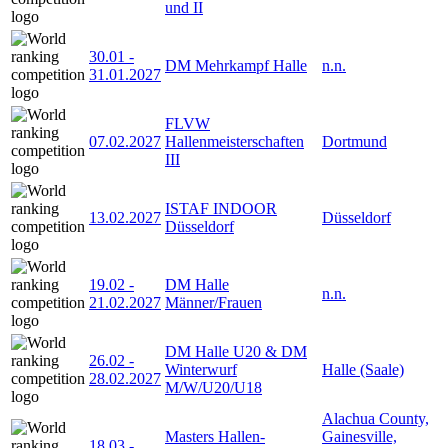
und II
30.01
-
DM Mehrkampf Halle
n.n.
31.01.2027
FLVW
07.02.2027
Hallenmeisterschaften
Dortmund
III
ISTAF INDOOR
13.02.2027
Düsseldorf
Düsseldorf
19.02
-
DM Halle
n.n.
21.02.2027
Männer/Frauen
DM Halle U20 & DM
26.02
-
Winterwurf
Halle (Saale)
28.02.2027
M/W/U20/U18
Alachua County,
Masters Hallen-
Gainesville,
18.03
-