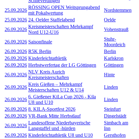
Schneverdingen
RÖSSING OPEN Weitsprungabend
25.09.2026
Nordstemmen
mit Pokalwertung
25.09.2026
24. Oelder Staffelabend
Oelde
Kreismeisterschaften Mehrkampf
26.09.2026
Vohenstrauß
Nord U12-U16
Stuhr-
26.09.2026
Saisonfinale
Moordeich
26.09.2026
R5K Berlin
Berlin
26.09.2026
Kinderleichtathletik
Karlskron
26.09.2026
Herbstwerfertag der LG Göttingen
Göttingen
NLV Kreis Aurich
26.09.2026
Hinte
Kreismeisterschaften
Kreis Gießen – Mehrkampf
26.09.2026
Linden
Meisterschaften U12 & U14
6. Gießener KiLa Cup 2026 - Kila
26.09.2026
Linden
U8 und U10
26.09.2026
8. KILA-Sportfest 2026
Steinfurt
26.09.2026
VR-Bank Mitte Herbstlauf
Dingelstädt
Landesoffene Niederbayerische
Simbach am
26.09.2026
Langstaffel und -hürden
Inn
26.09.2026
Kinderleichtathletik U8 und U10
Gersthofen