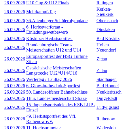
26.09.2026
U10 Cup & U12 Finals
Ratingen
Kerken-
26.09.2026
Mehrkampf-Tag
Nieukerk
26.09.2026
36.Altenberger Schülerolympiade
Oberasbach
6. Herbstwerfertag -
26.09.2026
Dinslaken
Einladungswettbewerb
26.09.2026
Köstritzer Herbstsportfest
Bad Köstritz
Brandenburgische Team-
Hohen
26.09.2026
Meisterschaften U12 und U14
Neuendorf
Europasportfest der HSG Turbine
26.09.2026
Zittau
Zittau
Ostsächsische Meisterschaften
26.09.2026
Zittau
Langstrecke U12//U14/U16
26.09.2026
Werfertag / Lauftag 2026
Stadthagen
26.09.2026
6. Glow-in-the-dark-Sportfest
Bad Honnef
26.09.2026
50. Landesoffener Bahnabschluss
Neukieritzsch
26.09.2026
Thür. Landesmeisterschaft Straße
Dingelstädt
15. Jugendsportspiele des KSB LUP -
26.09.2026
Ludwigslust
Einzel
49. Herbstsportfest des VfL
26.09.2026
Rathenow
Rathenow e.V.
26.09.2026
11. Hochsprungtag
Wadersloh