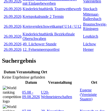
26.09.2026
Vaterstetten
mit Einlagebewerben
26.09.2026
Kinderleichtathletik Teamwettbewerb
Stockach
Mittenaar-
26.09.2026
Kreispokalrunde 2 Termin
Ballersbach
Braunschweig-
26.09.2026
Kreisvergleichswettkampf U14 / U12
Rüningen
Kinderleichtathletik Bezirksfinale
26.09.2026
Leutkirch
Oberschwaben
26.09.2026
49. Lüchower Stunde
Lüchow
26.09.2026
12. Felsenmeersportfest
Hemer
Suchergebnis
Datum
Veranstaltung
Ort
Keine Ergebnisse gefunden
Datum
Veranstaltung
Ort
Eugene
05.08
-
U20-
(Vereinigte
09.08.2026
Weltmeisterschaften
Staaten)