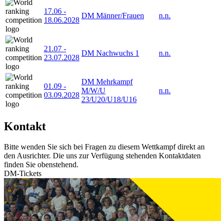
17.06
-
DM Männer/Frauen
n.n.
18.06.2028
21.07
-
DM Nachwuchs 1
n.n.
23.07.2028
DM Mehrkampf
01.09
-
M/W/U
n.n.
03.09.2028
23/U20/U18/U16
Kontakt
Bitte wenden Sie sich bei Fragen zu diesem Wettkampf direkt an
den Ausrichter. Die uns zur Verfügung stehenden Kontaktdaten
finden Sie obenstehend.
DM-Tickets