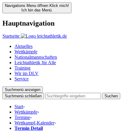
Navigations Menu öffnen
Klick mich!
Ich bin das Menü.
Hauptnavigation
Startseite
Aktuelles
Wettkämpfe
Nationalmannschaften
Leichtathletik für Alle
Training
Wir im DLV
Service
Suchmenü anzeigen
Suchmenü schließen
Suchen
Start
›
Wettkämpfe
›
Termine
›
Wettkampf-Kalender
›
Termin Detail