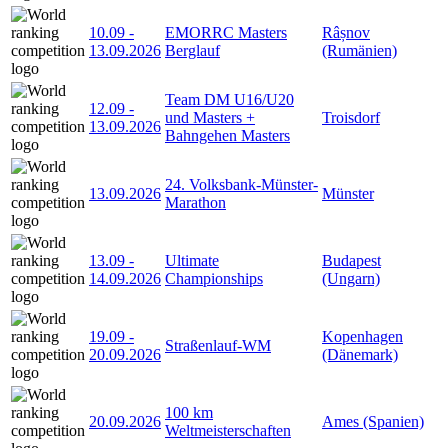
10.09
-
EMORRC Masters
Râșnov
13.09.2026
Berglauf
(Rumänien)
Team DM U16/U20
12.09
-
und Masters +
Troisdorf
13.09.2026
Bahngehen Masters
24. Volksbank-Münster-
13.09.2026
Münster
Marathon
13.09
-
Ultimate
Budapest
14.09.2026
Championships
(Ungarn)
19.09
-
Kopenhagen
Straßenlauf-WM
20.09.2026
(Dänemark)
100 km
20.09.2026
Ames (Spanien)
Weltmeisterschaften