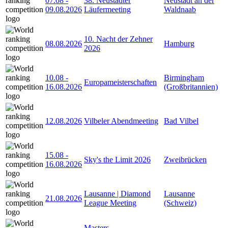
07.08
-
38. Neustädter
Neustadt an der
09.08.2026
Läufermeeting
Waldnaab
10. Nacht der Zehner
08.08.2026
Hamburg
2026
10.08
-
Birmingham
Europameisterschaften
16.08.2026
(Großbritannien)
12.08.2026
Vilbeler Abendmeeting
Bad Vilbel
15.08
-
Sky's the Limit 2026
Zweibrücken
16.08.2026
Lausanne | Diamond
Lausanne
21.08.2026
League Meeting
(Schweiz)
Masters