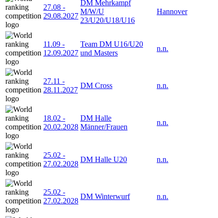
DM Mehrkampf
27.08
-
M/W/U
Hannover
29.08.2027
23/U20/U18/U16
11.09
-
Team DM U16/U20
n.n.
12.09.2027
und Masters
27.11
-
DM Cross
n.n.
28.11.2027
18.02
-
DM Halle
n.n.
20.02.2028
Männer/Frauen
25.02
-
DM Halle U20
n.n.
27.02.2028
25.02
-
DM Winterwurf
n.n.
27.02.2028