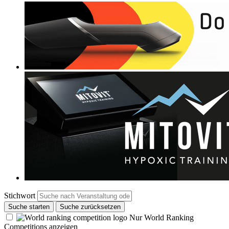
Stichwort
Suche starten
Suche zurücksetzen
Nur World Ranking
Competitions anzeigen