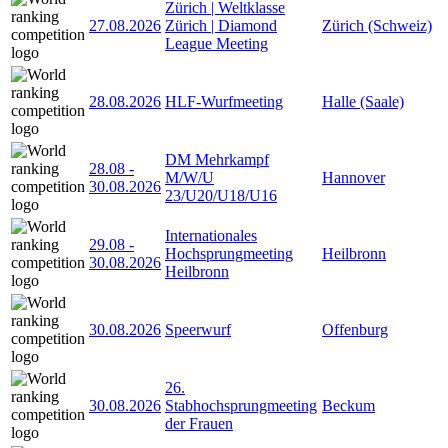
Zürich | Weltklasse
27.08.2026
Zürich | Diamond
Zürich (Schweiz)
League Meeting
28.08.2026
HLF-Wurfmeeting
Halle (Saale)
DM Mehrkampf
28.08
-
M/W/U
Hannover
30.08.2026
23/U20/U18/U16
Internationales
29.08
-
Hochsprungmeeting
Heilbronn
30.08.2026
Heilbronn
30.08.2026
Speerwurf
Offenburg
26.
30.08.2026
Stabhochsprungmeeting
Beckum
der Frauen