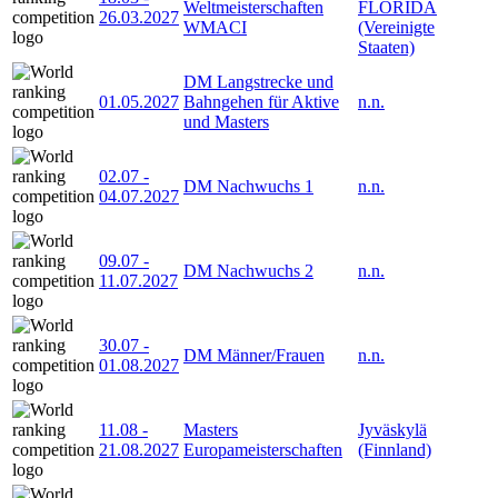
Weltmeisterschaften
FLORIDA
26.03.2027
WMACI
(Vereinigte
Staaten)
DM Langstrecke und
01.05.2027
Bahngehen für Aktive
n.n.
und Masters
02.07
-
DM Nachwuchs 1
n.n.
04.07.2027
09.07
-
DM Nachwuchs 2
n.n.
11.07.2027
30.07
-
DM Männer/Frauen
n.n.
01.08.2027
11.08
-
Masters
Jyväskylä
21.08.2027
Europameisterschaften
(Finnland)