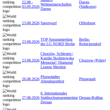
22.08
-
Daegu
Weltmeisterschaften
03.09.2026
(Südkorea)
Daegu
23.08.2026
Speerwurf
Offenburg
TOP Sprungmeeting
Berlin-
23.08.2026
der LG NORD Berlin
Reinickendorf
Chorzów, Schlesien |
Kamila Skolimowska
23.08.2026
Chorzow (Polen)
Memorial | Diamond
League Meeting
Pfungstädter
26.08.2026
Pfungstadt
Abendsportfest
6. Internationales
27.08.2026
Stabhochsprungmeeting
Dessau-Roßlau
Dessau