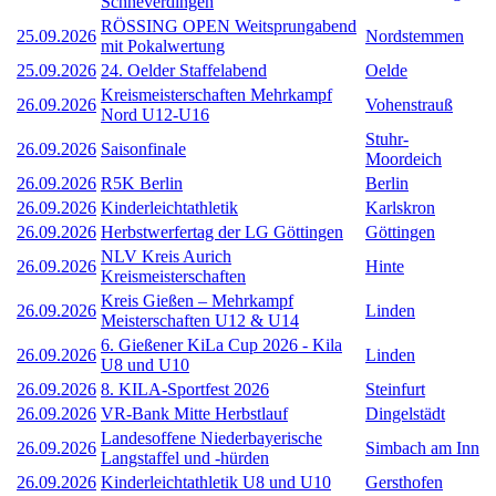
Schneverdingen
RÖSSING OPEN Weitsprungabend
25.09.2026
Nordstemmen
mit Pokalwertung
25.09.2026
24. Oelder Staffelabend
Oelde
Kreismeisterschaften Mehrkampf
26.09.2026
Vohenstrauß
Nord U12-U16
Stuhr-
26.09.2026
Saisonfinale
Moordeich
26.09.2026
R5K Berlin
Berlin
26.09.2026
Kinderleichtathletik
Karlskron
26.09.2026
Herbstwerfertag der LG Göttingen
Göttingen
NLV Kreis Aurich
26.09.2026
Hinte
Kreismeisterschaften
Kreis Gießen – Mehrkampf
26.09.2026
Linden
Meisterschaften U12 & U14
6. Gießener KiLa Cup 2026 - Kila
26.09.2026
Linden
U8 und U10
26.09.2026
8. KILA-Sportfest 2026
Steinfurt
26.09.2026
VR-Bank Mitte Herbstlauf
Dingelstädt
Landesoffene Niederbayerische
26.09.2026
Simbach am Inn
Langstaffel und -hürden
26.09.2026
Kinderleichtathletik U8 und U10
Gersthofen