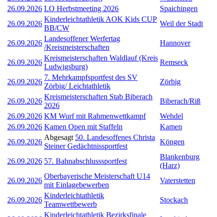
26.09.2026
LO Herbstmeeting 2026
Spaichingen
Kinderleichtathletik AOK Kids CUP
26.09.2026
Weil der Stadt
BB/CW
Landesoffener Werfertag
26.09.2026
Hannover
/Kreismeisterschaften
Kreismeisterschaften Waldlauf (Kreis
26.09.2026
Remseck
Ludwigsburg)
7. Mehrkampfsportfest des SV
26.09.2026
Zörbig
Zörbig/ Leichtathletik
Kreismeisterschaften Stab Biberach
26.09.2026
Biberach/Riß
2026
26.09.2026
KM Wurf mit Rahmenwettkampf
Wehdel
26.09.2026
Kamen Open mit Staffeln
Kamen
Abgesagt
50. Landesoffenes Christa
26.09.2026
Köngen
Steiner Gedächtnissportfest
Blankenburg
26.09.2026
57. Bahnabschlusssportfest
(Harz)
Oberbayerische Meisterschaft U14
26.09.2026
Vaterstetten
mit Einlagebewerben
Kinderleichtathletik
26.09.2026
Stockach
Teamwettbewerb
Kinderleichtathletik Bezirksfinale