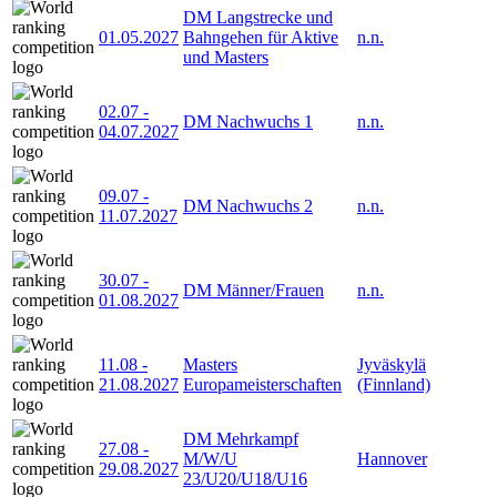
DM Langstrecke und
01.05.2027
Bahngehen für Aktive
n.n.
und Masters
02.07
-
DM Nachwuchs 1
n.n.
04.07.2027
09.07
-
DM Nachwuchs 2
n.n.
11.07.2027
30.07
-
DM Männer/Frauen
n.n.
01.08.2027
11.08
-
Masters
Jyväskylä
21.08.2027
Europameisterschaften
(Finnland)
DM Mehrkampf
27.08
-
M/W/U
Hannover
29.08.2027
23/U20/U18/U16