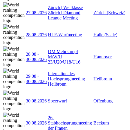
Zürich | Weltklasse
27.08.2026
Zürich | Diamond
Zürich (Schweiz)
League Meeting
28.08.2026
HLF-Wurfmeeting
Halle (Saale)
DM Mehrkampf
28.08
-
M/W/U
Hannover
30.08.2026
23/U20/U18/U16
Internationales
29.08
-
Hochsprungmeeting
Heilbronn
30.08.2026
Heilbronn
30.08.2026
Speerwurf
Offenburg
26.
30.08.2026
Stabhochsprungmeeting
Beckum
der Frauen