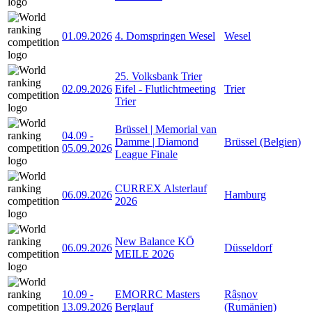
01.09.2026
4. Domspringen Wesel
Wesel
25. Volksbank Trier
02.09.2026
Eifel - Flutlichtmeeting
Trier
Trier
Brüssel | Memorial van
04.09
-
Damme | Diamond
Brüssel (Belgien)
05.09.2026
League Finale
CURREX Alsterlauf
06.09.2026
Hamburg
2026
New Balance KÖ
06.09.2026
Düsseldorf
MEILE 2026
10.09
-
EMORRC Masters
Râșnov
13.09.2026
Berglauf
(Rumänien)