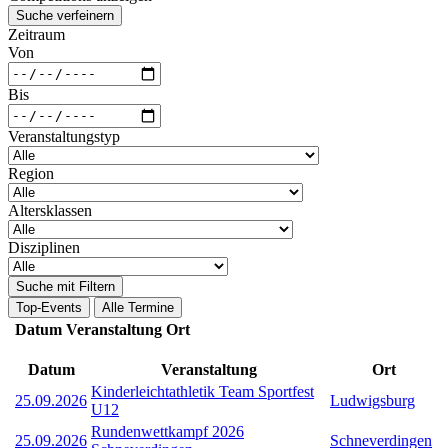
Suche verfeinern
Zeitraum
Von
Bis
Veranstaltungstyp
Region
Altersklassen
Disziplinen
Suche mit Filtern
Top-Events
Alle Termine
Datum
Veranstaltung
Ort
Datum
Veranstaltung
Ort
Kinderleichtathletik Team Sportfest
25.09.2026
Ludwigsburg
U12
Rundenwettkampf 2026
25.09.2026
Schneverdingen