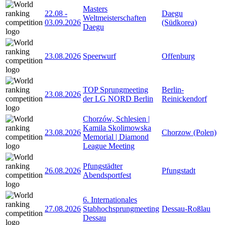
Masters
22.08
-
Daegu
Weltmeisterschaften
03.09.2026
(Südkorea)
Daegu
23.08.2026
Speerwurf
Offenburg
TOP Sprungmeeting
Berlin-
23.08.2026
der LG NORD Berlin
Reinickendorf
Chorzów, Schlesien |
Kamila Skolimowska
23.08.2026
Chorzow (Polen)
Memorial | Diamond
League Meeting
Pfungstädter
26.08.2026
Pfungstadt
Abendsportfest
6. Internationales
27.08.2026
Stabhochsprungmeeting
Dessau-Roßlau
Dessau