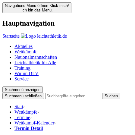
Navigations Menu öffnen
Klick mich!
Ich bin das Menü.
Hauptnavigation
Startseite
Aktuelles
Wettkämpfe
Nationalmannschaften
Leichtathletik für Alle
Training
Wir im DLV
Service
Suchmenü anzeigen
Suchmenü schließen
Suchen
Start
›
Wettkämpfe
›
Termine
›
Wettkampf-Kalender
›
Termin Detail