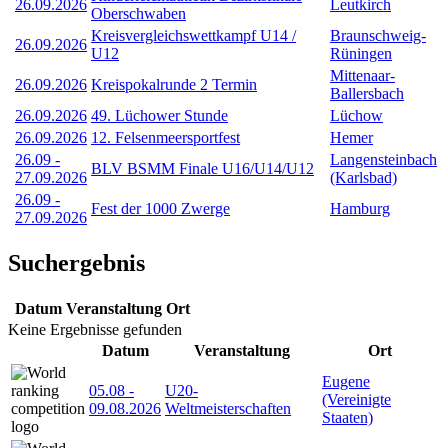
26.09.2026
Leutkirch
Oberschwaben
Kreisvergleichswettkampf U14 /
Braunschweig-
26.09.2026
U12
Rüningen
Mittenaar-
26.09.2026
Kreispokalrunde 2 Termin
Ballersbach
26.09.2026
49. Lüchower Stunde
Lüchow
26.09.2026
12. Felsenmeersportfest
Hemer
26.09
-
Langensteinbach
BLV BSMM Finale U16/U14/U12
27.09.2026
(Karlsbad)
26.09
-
Fest der 1000 Zwerge
Hamburg
27.09.2026
Suchergebnis
Datum
Veranstaltung
Ort
Keine Ergebnisse gefunden
Datum
Veranstaltung
Ort
Eugene
05.08
-
U20-
(Vereinigte
09.08.2026
Weltmeisterschaften
Staaten)