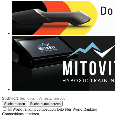
Stichwort
Suche starten
Suche zurücksetzen
Nur World Ranking
Competitions anzeigen