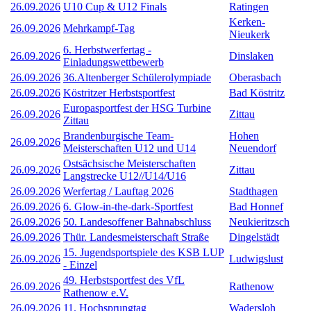
26.09.2026
U10 Cup & U12 Finals
Ratingen
Kerken-
26.09.2026
Mehrkampf-Tag
Nieukerk
6. Herbstwerfertag -
26.09.2026
Dinslaken
Einladungswettbewerb
26.09.2026
36.Altenberger Schülerolympiade
Oberasbach
26.09.2026
Köstritzer Herbstsportfest
Bad Köstritz
Europasportfest der HSG Turbine
26.09.2026
Zittau
Zittau
Brandenburgische Team-
Hohen
26.09.2026
Meisterschaften U12 und U14
Neuendorf
Ostsächsische Meisterschaften
26.09.2026
Zittau
Langstrecke U12//U14/U16
26.09.2026
Werfertag / Lauftag 2026
Stadthagen
26.09.2026
6. Glow-in-the-dark-Sportfest
Bad Honnef
26.09.2026
50. Landesoffener Bahnabschluss
Neukieritzsch
26.09.2026
Thür. Landesmeisterschaft Straße
Dingelstädt
15. Jugendsportspiele des KSB LUP
26.09.2026
Ludwigslust
- Einzel
49. Herbstsportfest des VfL
26.09.2026
Rathenow
Rathenow e.V.
26.09.2026
11. Hochsprungtag
Wadersloh