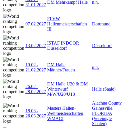
DM Mehrkampf Halle
n.n.
31.01.2027
FLVW
07.02.2027
Hallenmeisterschaften
Dortmund
III
ISTAF INDOOR
13.02.2027
Düsseldorf
Düsseldorf
19.02
-
DM Halle
n.n.
21.02.2027
Männer/Frauen
DM Halle U20 & DM
26.02
-
Winterwurf
Halle (Saale)
28.02.2027
M/W/U20/U18
Alachua County,
Masters Hallen-
Gainesville,
18.03
-
Weltmeisterschaften
FLORIDA
26.03.2027
WMACI
(Vereinigte
Staaten)