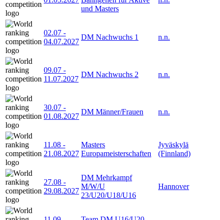
und Masters
02.07
-
DM Nachwuchs 1
n.n.
04.07.2027
09.07
-
DM Nachwuchs 2
n.n.
11.07.2027
30.07
-
DM Männer/Frauen
n.n.
01.08.2027
11.08
-
Masters
Jyväskylä
21.08.2027
Europameisterschaften
(Finnland)
DM Mehrkampf
27.08
-
M/W/U
Hannover
29.08.2027
23/U20/U18/U16
11.09
-
Team DM U16/U20