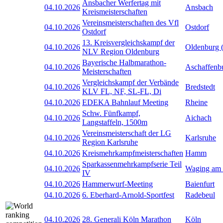
Ansbacher Werfertag mit
04.10.2026
Ansbach
Kreismeisterschaften
Vereinsmeisterschaften des Vfl
04.10.2026
Ostdorf
Ostdorf
13. Kreisvergleichskampf der
04.10.2026
Oldenburg 
NLV Region Oldenburg
Bayerische Halbmarathon-
04.10.2026
Aschaffenb
Meisterschaften
Vergleichskampf der Verbände
04.10.2026
Bredstedt
KLV FL, NF, SL-FL, Di
04.10.2026
EDEKA Bahnlauf Meeting
Rheine
Schw. Fünfkampf,
04.10.2026
Aichach
Langstaffeln, 1500m
Vereinsmeisterschaft der LG
04.10.2026
Karlsruhe
Region Karlsruhe
04.10.2026
Kreismehrkampfmeisterschaften
Hamm
Sparkassenmehrkampfserie Teil
04.10.2026
Waging am
IV
04.10.2026
Hammerwurf-Meeting
Baienfurt
04.10.2026
6. Eberhard-Arnold-Sportfest
Radebeul
04.10.2026
28. Generali Köln Marathon
Köln