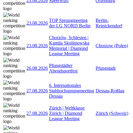
23.08.2026
Speerwurf
Offenburg
TOP Sprungmeeting
Berlin-
23.08.2026
der LG NORD Berlin
Reinickendorf
Chorzów, Schlesien |
Kamila Skolimowska
23.08.2026
Chorzow (Polen)
Memorial | Diamond
League Meeting
Pfungstädter
26.08.2026
Pfungstadt
Abendsportfest
6. Internationales
27.08.2026
Stabhochsprungmeeting
Dessau-Roßlau
Dessau
Zürich | Weltklasse
27.08.2026
Zürich | Diamond
Zürich (Schweiz)
League Meeting