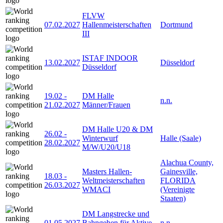
FLVW
07.02.2027
Hallenmeisterschaften
Dortmund
III
ISTAF INDOOR
13.02.2027
Düsseldorf
Düsseldorf
19.02
-
DM Halle
n.n.
21.02.2027
Männer/Frauen
DM Halle U20 & DM
26.02
-
Winterwurf
Halle (Saale)
28.02.2027
M/W/U20/U18
Alachua County,
Masters Hallen-
Gainesville,
18.03
-
Weltmeisterschaften
FLORIDA
26.03.2027
WMACI
(Vereinigte
Staaten)
DM Langstrecke und
01.05.2027
Bahngehen für Aktive
n.n.