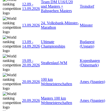
Team DM U16/U20
12.09
-
und Masters +
Troisdorf
13.09.2026
Bahngehen Masters
24. Volksbank-Münster-
13.09.2026
Münster
Marathon
13.09
-
Ultimate
Budapest
14.09.2026
Championships
(Ungarn)
19.09
-
Kopenhagen
Straßenlauf-WM
20.09.2026
(Dänemark)
100 km
20.09.2026
Ames (Spanien)
Weltmeisterschaften
Masters 100 km
20.09.2026
Ames (Spanien)
Weltmeisterschaften