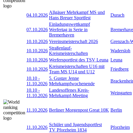
Allgäuer Mehrkampf MS und
04.10.2026
Durach
Hans Breuer Sportfest
Einladungswettkampf
07.10.2026
Werfertag in Serie in
Bremerhav
Bremerhaven
10.10.2026
Vereinsmeisterschaft 2026
Grenzach-
Straßenlauf-
10.10.2026
Wadersloh
Kreismeisterschaften
10.10.2026
Werfersportfest des TSV Leuna
Leuna
Kreismeisterschaften U16 mit
10.10.2026
Friedberg
Team MS U14 und U12
10.10
-
5. Gustav Jenne
Brackenhe
11.10.2026
Mehrkampfwochenende
10.10
-
Landesoffenes Kreis-
Weingarten
11.10.2026
Mehrkampf-Meeting
11.10.2026
Berliner Morgenpost Great 10K
Berlin
Schüler und Jugendsportfest
11.10.2026
Pforzheim
TV Pforzheim 1834