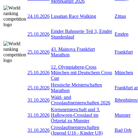
Mehrkampf 2026
24.10.2026
Lusatian Race Walking
Zittau
Emder Bahnserie Teil 3, Emder
25.10.2026
Emden
Stundenlauf
43. Mainova Frankfurt
25.10.2026
Frankfurt
Marathon
12. Olympiaberg-Cross
25.10.2026
München mit Deutschem Cross
München
Cup
Hessische Meisterschaften
25.10.2026
Frankfurt 
Marathon
Wald- und
31.10.2026
Ibbenbüren
Crosslaufmeisterschaften 2026
Kreismeisterschaft und 3.
31.10.2026
Halloween-Crosslauf im
Munster
Örtzetal zu Munster
Crosslaufmeisterschaften
31.10.2026
Bad Orb
(Jugend U16 - Kinder U8)