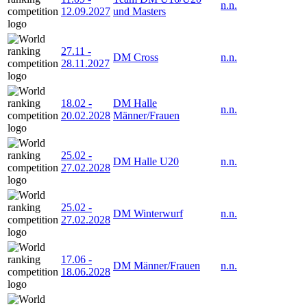
n.n.
12.09.2027
und Masters
27.11
-
DM Cross
n.n.
28.11.2027
18.02
-
DM Halle
n.n.
20.02.2028
Männer/Frauen
25.02
-
DM Halle U20
n.n.
27.02.2028
25.02
-
DM Winterwurf
n.n.
27.02.2028
17.06
-
DM Männer/Frauen
n.n.
18.06.2028