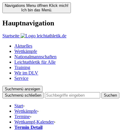
Navigations Menu öffnen
Klick mich!
Ich bin das Menü.
Hauptnavigation
Startseite
Aktuelles
Wettkämpfe
Nationalmannschaften
Leichtathletik für Alle
Training
Wir im DLV
Service
Suchmenü anzeigen
Suchmenü schließen
Suchen
Start
›
Wettkämpfe
›
Termine
›
Wettkampf-Kalender
›
Termin Detail