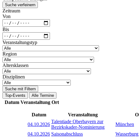
Suche verfeinern
Zeitraum
Von
Bis
Veranstaltungstyp
Region
Altersklassen
Disziplinen
Suche mit Filtern
Top-Events
Alle Termine
Datum
Veranstaltung
Ort
Datum
Veranstaltung
O
Talentiade Oberbayern zur
04.10.2026
München
Bezirkskader-Nominierung
04.10.2026
Saisonabschluss
Wasserburg