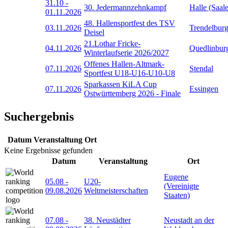
31.10
-
30. Jedermannzehnkampf
Halle (Saale
01.11.2026
48. Hallensportfest des TSV
03.11.2026
Trendelbur
Deisel
21.Lothar Fricke-
04.11.2026
Quedlinbur
Winterlaufserie 2026/2027
Offenes Hallen-Altmark-
07.11.2026
Stendal
Sportfest U18-U16-U10-U8
Sparkassen KiLA Cup
07.11.2026
Essingen
Ostwürttemberg 2026 - Finale
Suchergebnis
Datum
Veranstaltung
Ort
Keine Ergebnisse gefunden
Datum
Veranstaltung
Ort
Eugene
05.08
-
U20-
(Vereinigte
09.08.2026
Weltmeisterschaften
Staaten)
07.08
-
38. Neustädter
Neustadt an der