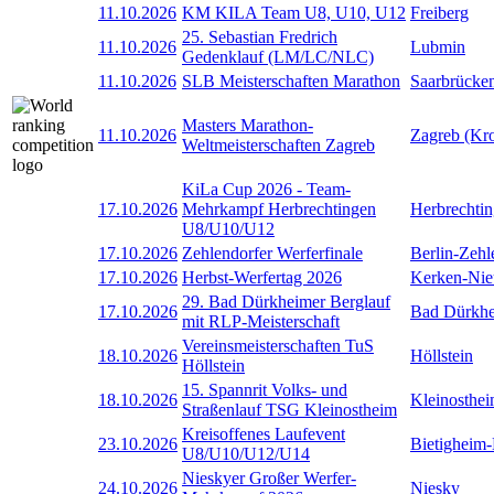
11.10.2026
KM KILA Team U8, U10, U12
Freiberg
25. Sebastian Fredrich
11.10.2026
Lubmin
Gedenklauf (LM/LC/NLC)
11.10.2026
SLB Meisterschaften Marathon
Saarbrücke
Masters Marathon-
11.10.2026
Zagreb (Kro
Weltmeisterschaften Zagreb
KiLa Cup 2026 - Team-
17.10.2026
Mehrkampf Herbrechtingen
Herbrechti
U8/U10/U12
17.10.2026
Zehlendorfer Werferfinale
Berlin-Zehl
17.10.2026
Herbst-Werfertag 2026
Kerken-Nie
29. Bad Dürkheimer Berglauf
17.10.2026
Bad Dürkh
mit RLP-Meisterschaft
Vereinsmeisterschaften TuS
18.10.2026
Höllstein
Höllstein
15. Spannrit Volks- und
18.10.2026
Kleinosthe
Straßenlauf TSG Kleinostheim
Kreisoffenes Laufevent
23.10.2026
Bietigheim-
U8/U10/U12/U14
Nieskyer Großer Werfer-
24.10.2026
Niesky