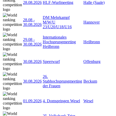
28.08.2026
HLF-Wurfmeeting
Halle (Saale)
DM Mehrkampf
28.08
-
M/W/U
Hannover
30.08.2026
23/U20/U18/U16
Internationales
29.08
-
Hochsprungmeeting
Heilbronn
30.08.2026
Heilbronn
30.08.2026
Speerwurf
Offenburg
26.
30.08.2026
Stabhochsprungmeeting
Beckum
der Frauen
01.09.2026
4. Domspringen Wesel
Wesel
25. Volksbank Trier