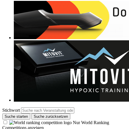
Stichwort
Suche starten
Suche zurücksetzen
Nur World Ranking
Competitions anzeigen