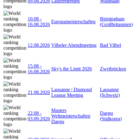
09.08.2026
Läufermeeting
Waldnaab
10.08
-
Birmingham
Europameisterschaften
16.08.2026
(Großbritannien)
12.08.2026
Vilbeler Abendmeeting
Bad Vilbel
15.08
-
Sky's the Limit 2026
Zweibrücken
16.08.2026
Lausanne | Diamond
Lausanne
21.08.2026
League Meeting
(Schweiz)
Masters
22.08
-
Daegu
Weltmeisterschaften
03.09.2026
(Südkorea)
Daegu