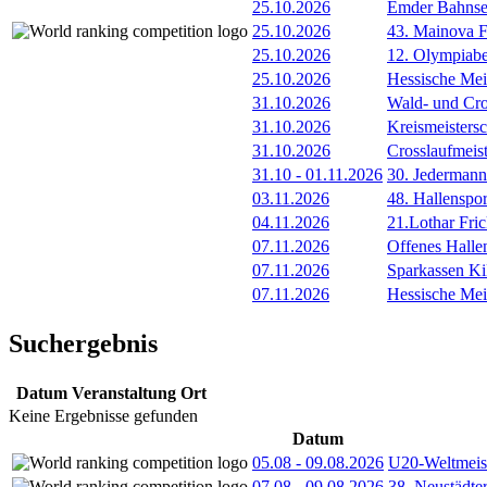
25.10.2026
Emder Bahnser
25.10.2026
43. Mainova F
25.10.2026
12. Olympiab
25.10.2026
Hessische Mei
31.10.2026
Wald- und Cro
31.10.2026
Kreismeisters
31.10.2026
Crosslaufmeis
31.10
-
01.11.2026
30. Jederman
03.11.2026
48. Hallenspor
04.11.2026
21.Lothar Fri
07.11.2026
Offenes Hall
07.11.2026
Sparkassen Ki
07.11.2026
Hessische Meis
Suchergebnis
Datum
Veranstaltung
Ort
Keine Ergebnisse gefunden
Datum
05.08
-
09.08.2026
U20-Weltmeist
07.08
-
09.08.2026
38. Neustädte