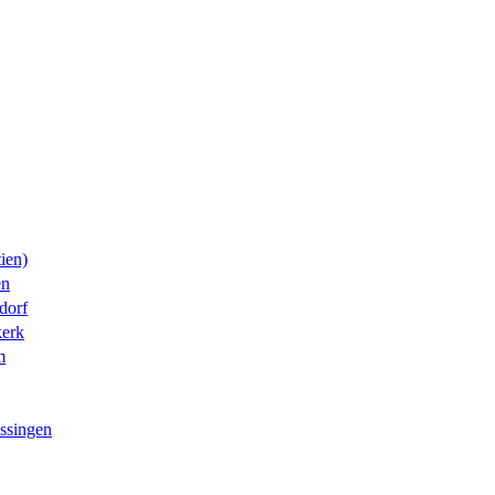
ien)
en
dorf
erk
m
ssingen