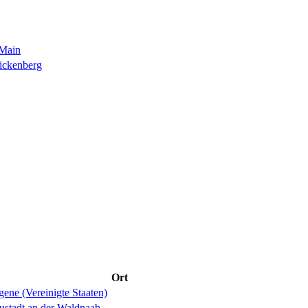
 Main
ickenberg
Ort
ene (Vereinigte Staaten)
ustadt an der Waldnaab