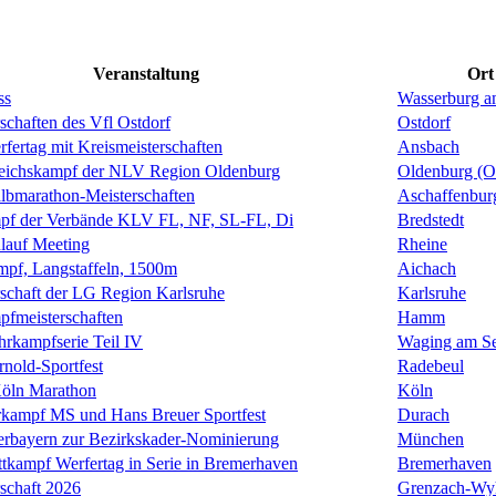
Veranstaltung
Ort
ss
Wasserburg a
schaften des Vfl Ostdorf
Ostdorf
fertag mit Kreismeisterschaften
Ansbach
leichskampf der NLV Region Oldenburg
Oldenburg (O
lbmarathon-Meisterschaften
Aschaffenbur
mpf der Verbände KLV FL, NF, SL-FL, Di
Bredstedt
auf Meeting
Rheine
pf, Langstaffeln, 1500m
Aichach
rschaft der LG Region Karlsruhe
Karlsruhe
fmeisterschaften
Hamm
rkampfserie Teil IV
Waging am S
rnold-Sportfest
Radebeul
Köln Marathon
Köln
kampf MS und Hans Breuer Sportfest
Durach
erbayern zur Bezirkskader-Nominierung
München
tkampf Werfertag in Serie in Bremerhaven
Bremerhaven
rschaft 2026
Grenzach-Wy