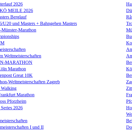
erlauf 2026
Ha
 KÖ MEILE 2026
Dü
ers Berglauf
Râ
U20 und Masters + Bahngehen Masters
Tro
k-Münster-Marathon
Mü
mpionships
Bu
WM
Ko
isterschaften
Am
m Weltmeisterschaften
Am
IN-MARATHON
Ber
Köln Marathon
Kö
enpost Great 10K
Ber
hon-Weltmeisterschaften Zagreb
Za
 Walking
Zit
rankfurt Marathon
Fra
oss Pforzheim
Pf
Series 2026
Ho
We
eisterschaften
Bel
isterschaften I und II
Do