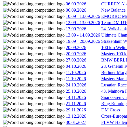
06.09.2026
CURREX Alst
06.09.2026
New Balance
10.09
-
13.09.2026
EMORRC Mast
12.09
-
13.09.2026
Team DM U16/
13.09.2026
24. Volksban
13.09
-
14.09.2026
Ultimate Cha
19.09
-
20.09.2026
Straßenlauf-
20.09.2026
100 km Weltme
20.09.2026
Masters 100 k
27.09.2026
BMW BERL
04.10.2026
28. Generali 
11.10.2026
Berliner Morg
11.10.2026
Masters Marat
24.10.2026
Lusatian Race
25.10.2026
43. Mainova F
14.11.2026
Sparkassen Cr
21.11.2026
Ring Running 
29.11.2026
DM Cross
13.12.2026
Cross-Europam
30.01.2027
FLVW Hallenme