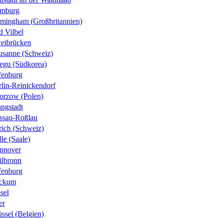
mburg
rmingham (Großbritannien)
d Vilbel
eibrücken
usanne (Schweiz)
egu (Südkorea)
fenburg
rlin-Reinickendorf
orzow (Polen)
ungstadt
ssau-Roßlau
rich (Schweiz)
le (Saale)
nnover
ilbronn
fenburg
ckum
sel
er
ssel (Belgien)