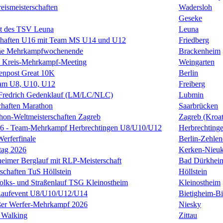
eismeisterschaften
Wadersloh
Geseke
st des TSV Leuna
Leuna
schaften U16 mit Team MS U14 und U12
Friedberg
nne Mehrkampfwochenende
Brackenheim
s Kreis-Mehrkampf-Meeting
Weingarten
enpost Great 10K
Berlin
m U8, U10, U12
Freiberg
n Fredrich Gedenklauf (LM/LC/NLC)
Lubmin
haften Marathon
Saarbrücken
hon-Weltmeisterschaften Zagreb
Zagreb (Kroat
6 - Team-Mehrkampf Herbrechtingen U8/U10/U12
Herbrechting
erferfinale
Berlin-Zehlen
tag 2026
Kerken-Nieuk
eimer Berglauf mit RLP-Meisterschaft
Bad Dürkhei
schaften TuS Höllstein
Höllstein
Volks- und Straßenlauf TSG Kleinostheim
Kleinostheim
 Laufevent U8/U10/U12/U14
Bietigheim-Bi
ßer Werfer-Mehrkampf 2026
Niesky
 Walking
Zittau