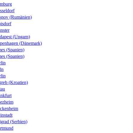
mburg
sseldorf
șnov (Rumänien)
isdorf
nster
dapest (Ungarn)
penhagen (Dänemark)
es (Spanien)
es (Spanien)
lin
ln
lin
greb (Kroatien)
tau
nkfurt
orzheim
ckenheim
instadt
grad (Serbien)
rtmund