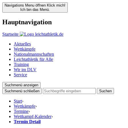
Navigations Menu öffnen
Klick mich!
Ich bin das Menü.
Hauptnavigation
Startseite
Aktuelles
Wettkämpfe
Nationalmannschaften
Leichtathletik für Alle
Training
Wir im DLV
Service
Suchmenü anzeigen
Suchmenü schließen
Suchen
Start
›
Wettkämpfe
›
Termine
›
Wettkampf-Kalender
›
Termin Detail