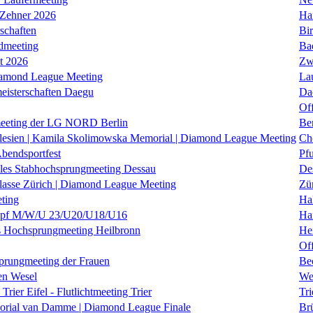
 Zehner 2026
Ha
schaften
Bi
dmeeting
Ba
it 2026
Zw
iamond League Meeting
La
eisterschaften Daegu
Da
Of
eeting der LG NORD Berlin
Be
lesien | Kamila Skolimowska Memorial | Diamond League Meeting
Ch
Abendsportfest
Pf
nales Stabhochsprungmeeting Dessau
De
klasse Zürich | Diamond League Meeting
Zü
ting
Hal
f M/W/U 23/U20/U18/U16
Ha
es Hochsprungmeeting Heilbronn
He
Of
prungmeeting der Frauen
Be
en Wesel
We
Trier Eifel - Flutlichtmeeting Trier
Tri
orial van Damme | Diamond League Finale
Brü