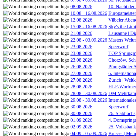
08.08.2026
10. Nacht der
10.08
-
16.08.2026
Europameister
12.08.2026
Vilbeler Aben
15.08
-
16.08.2026
Sky's the Lim
21.08.2026
Lausanne | D
22.08
-
03.09.2026
Masters Weltm
23.08.2026
Speerwurf
23.08.2026
TOP Sprungm
23.08.2026
Chorzów, Sch
26.08.2026
Pfungstädter 
27.08.2026
6. Internatio
27.08.2026
Zürich | Welt
28.08.2026
HLF-Wurfmee
28.08
-
30.08.2026
DM Mehrkamp
29.08
-
30.08.2026
International
30.08.2026
Speerwurf
30.08.2026
26. Stabhochs
01.09.2026
4. Domspring
02.09.2026
25. Volksbank 
04.09
-
05.09.2026
Brüssel | Mem