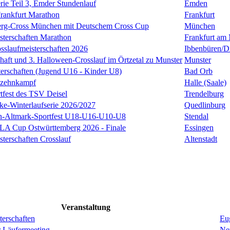
ie Teil 3, Emder Stundenlauf
Emden
rankfurt Marathon
Frankfurt
erg-Cross München mit Deutschem Cross Cup
München
sterschaften Marathon
Frankfurt am
sslaufmeisterschaften 2026
Ibbenbüren/D
chaft und 3. Halloween-Crosslauf im Örtzetal zu Munster
Munster
terschaften (Jugend U16 - Kinder U8)
Bad Orb
nzehnkampf
Halle (Saale)
tfest des TSV Deisel
Trendelburg
cke-Winterlaufserie 2026/2027
Quedlinburg
en-Altmark-Sportfest U18-U16-U10-U8
Stendal
LA Cup Ostwürttemberg 2026 - Finale
Essingen
terschaften Crosslauf
Altenstadt
Veranstaltung
erschaften
Eug
r Läufermeeting
Ne