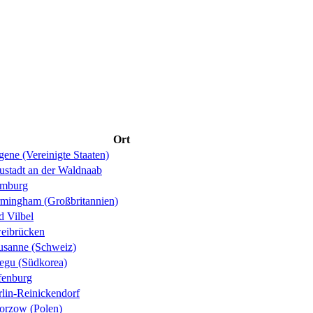
Ort
ene (Vereinigte Staaten)
ustadt an der Waldnaab
mburg
rmingham (Großbritannien)
d Vilbel
eibrücken
usanne (Schweiz)
egu (Südkorea)
fenburg
rlin-Reinickendorf
orzow (Polen)