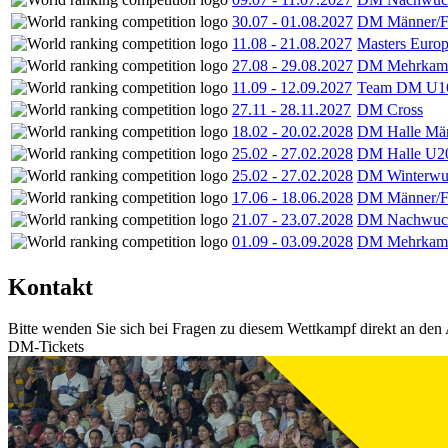
30.07
-
01.08.2027
DM Männer/F
11.08
-
21.08.2027
Masters Europ
27.08
-
29.08.2027
DM Mehrkamp
11.09
-
12.09.2027
Team DM U16
27.11
-
28.11.2027
DM Cross
18.02
-
20.02.2028
DM Halle Män
25.02
-
27.02.2028
DM Halle U2
25.02
-
27.02.2028
DM Winterwu
17.06
-
18.06.2028
DM Männer/F
21.07
-
23.07.2028
DM Nachwuc
01.09
-
03.09.2028
DM Mehrkamp
Kontakt
Bitte wenden Sie sich bei Fragen zu diesem Wettkampf direkt an den 
DM-Tickets