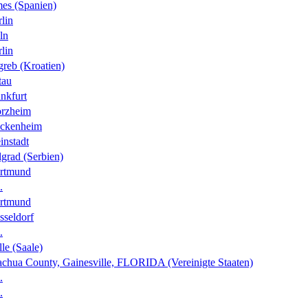
es (Spanien)
lin
ln
lin
greb (Kroatien)
tau
nkfurt
orzheim
ckenheim
instadt
grad (Serbien)
rtmund
.
rtmund
sseldorf
.
le (Saale)
achua County, Gainesville, FLORIDA (Vereinigte Staaten)
.
.
.