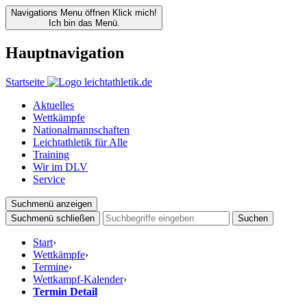
Navigations Menu öffnen
Klick mich!
Ich bin das Menü.
Hauptnavigation
Startseite
Aktuelles
Wettkämpfe
Nationalmannschaften
Leichtathletik für Alle
Training
Wir im DLV
Service
Suchmenü anzeigen
Suchmenü schließen
Suchen
Start
›
Wettkämpfe
›
Termine
›
Wettkampf-Kalender
›
Termin Detail