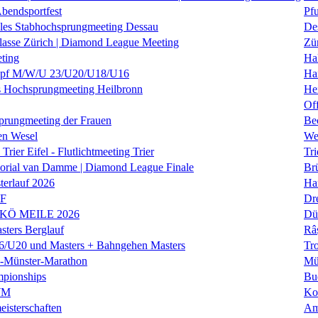
Abendsportfest
Pf
nales Stabhochsprungmeeting Dessau
De
klasse Zürich | Diamond League Meeting
Zü
ting
Hal
f M/W/U 23/U20/U18/U16
Ha
es Hochsprungmeeting Heilbronn
He
Of
prungmeeting der Frauen
Be
en Wesel
We
Trier Eifel - Flutlichtmeeting Trier
Tri
orial van Damme | Diamond League Finale
Brü
erlauf 2026
Ha
LF
Dr
 KÖ MEILE 2026
Dü
ers Berglauf
Râ
U20 und Masters + Bahngehen Masters
Tro
k-Münster-Marathon
Mü
mpionships
Bu
WM
Ko
isterschaften
Am