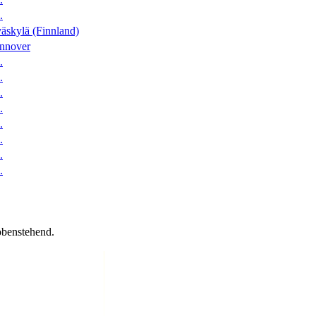
.
äskylä (Finnland)
nnover
.
.
.
.
.
.
.
.
obenstehend.