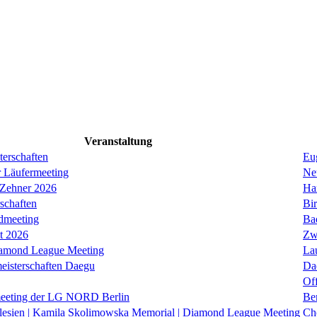
Veranstaltung
erschaften
Eug
r Läufermeeting
Ne
 Zehner 2026
Ha
schaften
Bi
dmeeting
Ba
it 2026
Zw
iamond League Meeting
La
eisterschaften Daegu
Da
Of
eeting der LG NORD Berlin
Be
lesien | Kamila Skolimowska Memorial | Diamond League Meeting
Ch