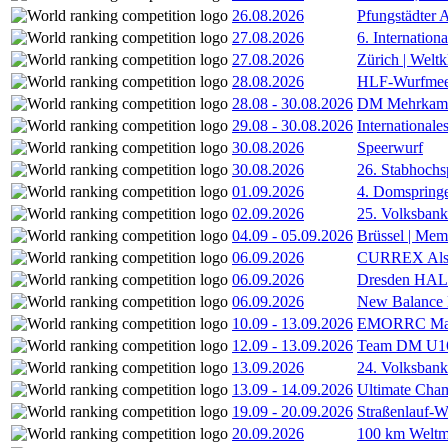
26.08.2026
Pfungstädter 
27.08.2026
6. Internatio
27.08.2026
Zürich | Welt
28.08.2026
HLF-Wurfmee
28.08
-
30.08.2026
DM Mehrkamp
29.08
-
30.08.2026
International
30.08.2026
Speerwurf
30.08.2026
26. Stabhochs
01.09.2026
4. Domspring
02.09.2026
25. Volksbank 
04.09
-
05.09.2026
Brüssel | Mem
06.09.2026
CURREX Alst
06.09.2026
Dresden HA
06.09.2026
New Balance
10.09
-
13.09.2026
EMORRC Mast
12.09
-
13.09.2026
Team DM U16/
13.09.2026
24. Volksban
13.09
-
14.09.2026
Ultimate Cha
19.09
-
20.09.2026
Straßenlauf-
20.09.2026
100 km Weltme