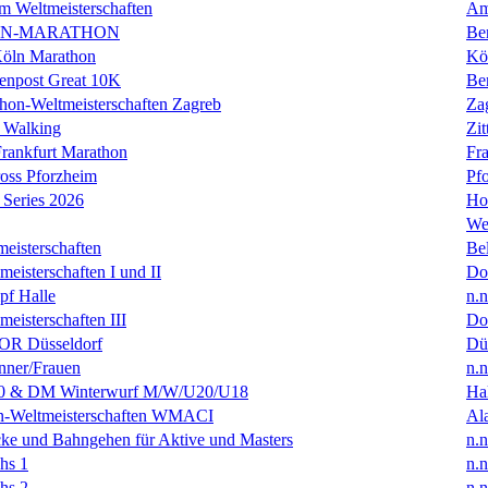
m Weltmeisterschaften
Am
IN-MARATHON
Ber
Köln Marathon
Kö
enpost Great 10K
Ber
hon-Weltmeisterschaften Zagreb
Za
 Walking
Zit
rankfurt Marathon
Fra
oss Pforzheim
Pf
Series 2026
Ho
We
eisterschaften
Bel
isterschaften I und II
Do
f Halle
n.n
isterschaften III
Do
R Düsseldorf
Dü
ner/Frauen
n.n
0 & DM Winterwurf M/W/U20/U18
Hal
en-Weltmeisterschaften WMACI
Al
ke und Bahngehen für Aktive und Masters
n.n
hs 1
n.n
hs 2
n.n