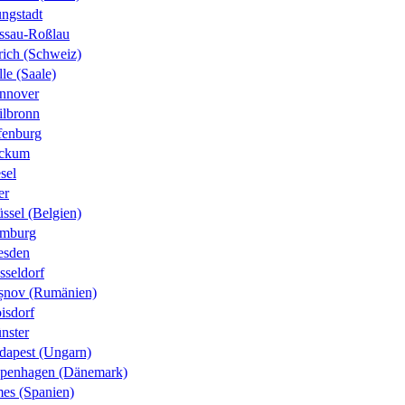
ungstadt
ssau-Roßlau
rich (Schweiz)
le (Saale)
nnover
ilbronn
fenburg
ckum
sel
er
ssel (Belgien)
mburg
esden
sseldorf
șnov (Rumänien)
isdorf
nster
dapest (Ungarn)
penhagen (Dänemark)
es (Spanien)