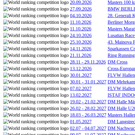
20.09.2026
Masters 100 k
27.09.2026
BMW BERL
04.10.2026
28. Generali 
11.10.2026
Berliner Morg
11.10.2026
Masters Marat
24.10.2026
Lusatian Race
25.10.2026
43. Mainova F
14.11.2026
Sparkassen Cr
21.11.2026
Ring Running 
28.11
-
29.11.2026
DM Cross
13.12.2026
Cross-Europam
30.01.2027
FLVW Hallenme
30.01
-
31.01.2027
DM Mehrkamp
07.02.2027
FLVW Hallenme
13.02.2027
ISTAF INDOO
19.02
-
21.02.2027
DM Halle Män
26.02
-
28.02.2027
DM Halle U2
18.03
-
26.03.2027
Masters Hall
01.05.2027
DM Langstrec
02.07
-
04.07.2027
DM Nachwuc
09.07
-
11.07.2027
DM Nachwuc