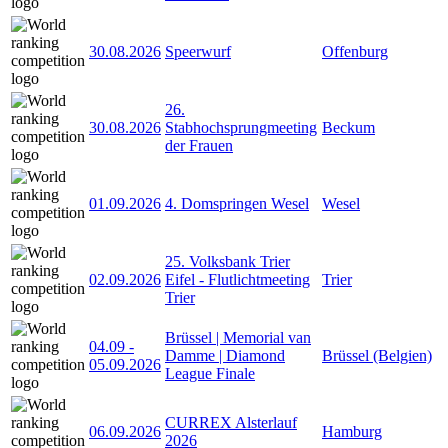
30.08.2026
Speerwurf
Offenburg
26.
30.08.2026
Stabhochsprungmeeting
Beckum
der Frauen
01.09.2026
4. Domspringen Wesel
Wesel
25. Volksbank Trier
02.09.2026
Eifel - Flutlichtmeeting
Trier
Trier
Brüssel | Memorial van
04.09
-
Damme | Diamond
Brüssel (Belgien)
05.09.2026
League Finale
CURREX Alsterlauf
06.09.2026
Hamburg
2026