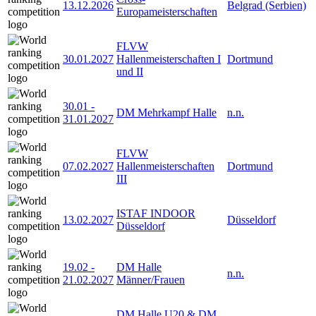
13.12.2026
Belgrad (Serbien)
Europameisterschaften
FLVW
30.01.2027
Hallenmeisterschaften I
Dortmund
und II
30.01
-
DM Mehrkampf Halle
n.n.
31.01.2027
FLVW
07.02.2027
Hallenmeisterschaften
Dortmund
III
ISTAF INDOOR
13.02.2027
Düsseldorf
Düsseldorf
19.02
-
DM Halle
n.n.
21.02.2027
Männer/Frauen
DM Halle U20 & DM