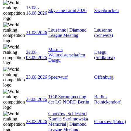
15.08
-
Sky's the Limit 2026
Zweibrücken
16.08.2026
Lausanne | Diamond
Lausanne
21.08.2026
League Meeting
(Schweiz)
Masters
22.08
-
Daegu
Weltmeisterschaften
03.09.2026
(Südkorea)
Daegu
23.08.2026
Speerwurf
Offenburg
TOP Sprungmeeting
Berlin-
23.08.2026
der LG NORD Berlin
Reinickendorf
Chorzów, Schlesien |
Kamila Skolimowska
23.08.2026
Chorzow (Polen)
Memorial | Diamond
League Meeting