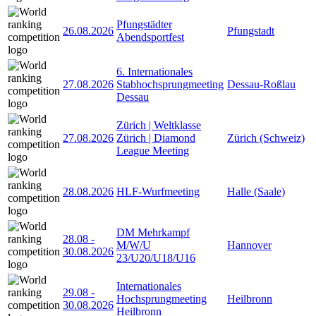
Pfungstädter
26.08.2026
Pfungstadt
Abendsportfest
6. Internationales
27.08.2026
Stabhochsprungmeeting
Dessau-Roßlau
Dessau
Zürich | Weltklasse
27.08.2026
Zürich | Diamond
Zürich (Schweiz)
League Meeting
28.08.2026
HLF-Wurfmeeting
Halle (Saale)
DM Mehrkampf
28.08
-
M/W/U
Hannover
30.08.2026
23/U20/U18/U16
Internationales
29.08
-
Hochsprungmeeting
Heilbronn
30.08.2026
Heilbronn