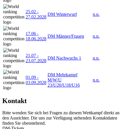
25.02
-
DM Winterwurf
n.n.
27.02.2028
17.06
-
DM Männer/Frauen
n.n.
18.06.2028
21.07
-
DM Nachwuchs 1
n.n.
23.07.2028
DM Mehrkampf
01.09
-
M/W/U
n.n.
03.09.2028
23/U20/U18/U16
Kontakt
Bitte wenden Sie sich bei Fragen zu diesem Wettkampf direkt an
den Ausrichter. Die uns zur Verfügung stehenden Kontaktdaten
finden Sie obenstehend.
DM-Tickets