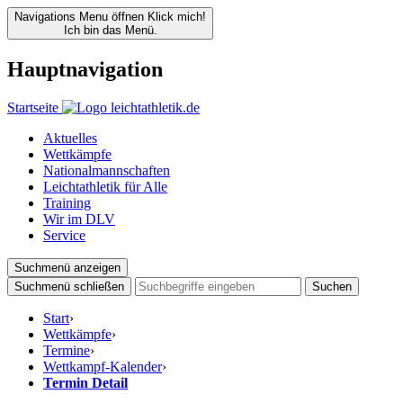
Navigations Menu öffnen
Klick mich!
Ich bin das Menü.
Hauptnavigation
Startseite
Aktuelles
Wettkämpfe
Nationalmannschaften
Leichtathletik für Alle
Training
Wir im DLV
Service
Suchmenü anzeigen
Suchmenü schließen
Suchen
Start
›
Wettkämpfe
›
Termine
›
Wettkampf-Kalender
›
Termin Detail