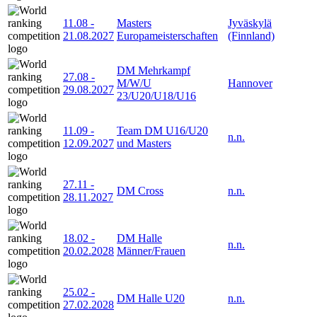
11.08
-
Masters
Jyväskylä
21.08.2027
Europameisterschaften
(Finnland)
DM Mehrkampf
27.08
-
M/W/U
Hannover
29.08.2027
23/U20/U18/U16
11.09
-
Team DM U16/U20
n.n.
12.09.2027
und Masters
27.11
-
DM Cross
n.n.
28.11.2027
18.02
-
DM Halle
n.n.
20.02.2028
Männer/Frauen
25.02
-
DM Halle U20
n.n.
27.02.2028