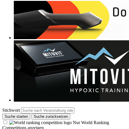
Stichwort
Suche starten
Suche zurücksetzen
Nur World Ranking
Competitions anzeigen