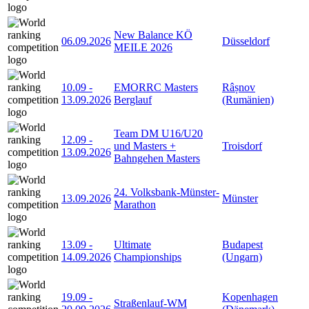
New Balance KÖ
06.09.2026
Düsseldorf
MEILE 2026
10.09
-
EMORRC Masters
Râșnov
13.09.2026
Berglauf
(Rumänien)
Team DM U16/U20
12.09
-
und Masters +
Troisdorf
13.09.2026
Bahngehen Masters
24. Volksbank-Münster-
13.09.2026
Münster
Marathon
13.09
-
Ultimate
Budapest
14.09.2026
Championships
(Ungarn)
19.09
-
Kopenhagen
Straßenlauf-WM