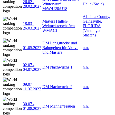
26.02
-
Winterwurf
Halle (Saale)
28.02.2027
M/W/U20/U18
Alachua County,
Masters Hallen-
Gainesville,
18.03
-
Weltmeisterschaften
FLORIDA
26.03.2027
WMACI
(Vereinigte
Staaten)
DM Langstrecke und
01.05.2027
Bahngehen für Aktive
n.n.
und Masters
02.07
-
DM Nachwuchs 1
n.n.
04.07.2027
09.07
-
DM Nachwuchs 2
n.n.
11.07.2027
30.07
-
DM Männer/Frauen
n.n.
01.08.2027