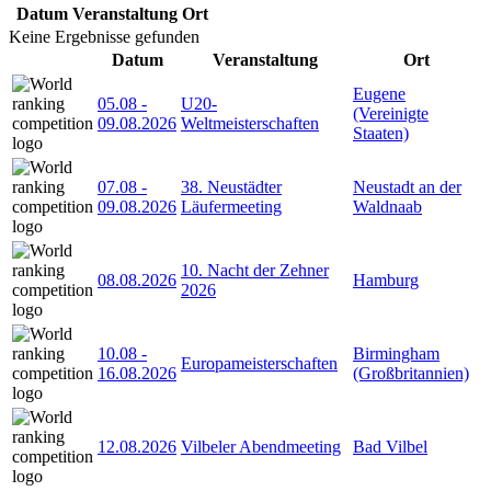
Datum
Veranstaltung
Ort
Keine Ergebnisse gefunden
Datum
Veranstaltung
Ort
Eugene
05.08
-
U20-
(Vereinigte
09.08.2026
Weltmeisterschaften
Staaten)
07.08
-
38. Neustädter
Neustadt an der
09.08.2026
Läufermeeting
Waldnaab
10. Nacht der Zehner
08.08.2026
Hamburg
2026
10.08
-
Birmingham
Europameisterschaften
16.08.2026
(Großbritannien)
12.08.2026
Vilbeler Abendmeeting
Bad Vilbel