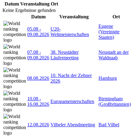
Datum
Veranstaltung
Ort
Keine Ergebnisse gefunden
Datum
Veranstaltung
Ort
Eugene
05.08
-
U20-
(Vereinigte
09.08.2026
Weltmeisterschaften
Staaten)
07.08
-
38. Neustädter
Neustadt an der
09.08.2026
Läufermeeting
Waldnaab
10. Nacht der Zehner
08.08.2026
Hamburg
2026
10.08
-
Birmingham
Europameisterschaften
16.08.2026
(Großbritannien)
12.08.2026
Vilbeler Abendmeeting
Bad Vilbel