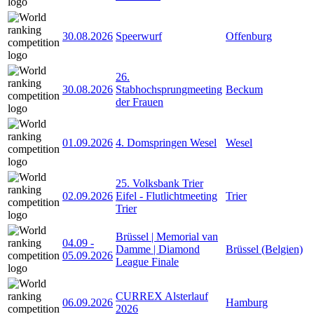
30.08.2026
Speerwurf
Offenburg
26.
30.08.2026
Stabhochsprungmeeting
Beckum
der Frauen
01.09.2026
4. Domspringen Wesel
Wesel
25. Volksbank Trier
02.09.2026
Eifel - Flutlichtmeeting
Trier
Trier
Brüssel | Memorial van
04.09
-
Damme | Diamond
Brüssel (Belgien)
05.09.2026
League Finale
CURREX Alsterlauf
06.09.2026
Hamburg
2026