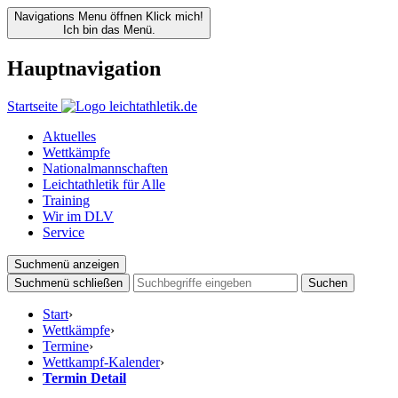
Navigations Menu öffnen
Klick mich!
Ich bin das Menü.
Hauptnavigation
Startseite
Aktuelles
Wettkämpfe
Nationalmannschaften
Leichtathletik für Alle
Training
Wir im DLV
Service
Suchmenü anzeigen
Suchmenü schließen
Suchen
Start
›
Wettkämpfe
›
Termine
›
Wettkampf-Kalender
›
Termin Detail