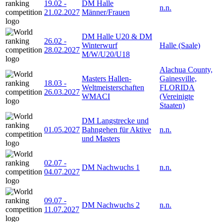
19.02
-
DM Halle
n.n.
21.02.2027
Männer/Frauen
DM Halle U20 & DM
26.02
-
Winterwurf
Halle (Saale)
28.02.2027
M/W/U20/U18
Alachua County,
Masters Hallen-
Gainesville,
18.03
-
Weltmeisterschaften
FLORIDA
26.03.2027
WMACI
(Vereinigte
Staaten)
DM Langstrecke und
01.05.2027
Bahngehen für Aktive
n.n.
und Masters
02.07
-
DM Nachwuchs 1
n.n.
04.07.2027
09.07
-
DM Nachwuchs 2
n.n.
11.07.2027