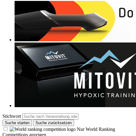
Stichwort
Suche starten
Suche zurücksetzen
Nur World Ranking
Competitions anzeigen