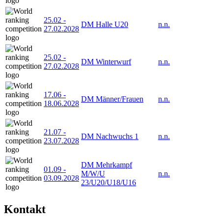
25.02
-
DM Halle U20
n.n.
27.02.2028
25.02
-
DM Winterwurf
n.n.
27.02.2028
17.06
-
DM Männer/Frauen
n.n.
18.06.2028
21.07
-
DM Nachwuchs 1
n.n.
23.07.2028
DM Mehrkampf
01.09
-
M/W/U
n.n.
03.09.2028
23/U20/U18/U16
Kontakt