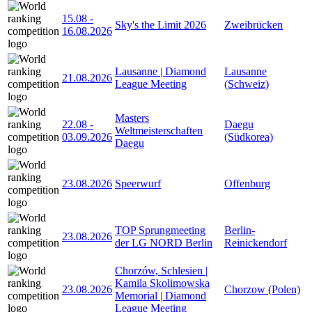
15.08
-
Sky's the Limit 2026
Zweibrücken
16.08.2026
Lausanne | Diamond
Lausanne
21.08.2026
League Meeting
(Schweiz)
Masters
22.08
-
Daegu
Weltmeisterschaften
03.09.2026
(Südkorea)
Daegu
23.08.2026
Speerwurf
Offenburg
TOP Sprungmeeting
Berlin-
23.08.2026
der LG NORD Berlin
Reinickendorf
Chorzów, Schlesien |
Kamila Skolimowska
23.08.2026
Chorzow (Polen)
Memorial | Diamond
League Meeting