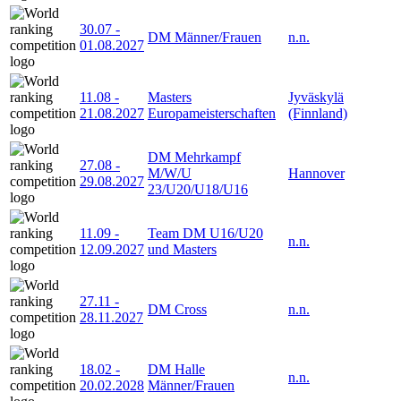
30.07
-
DM Männer/Frauen
n.n.
01.08.2027
11.08
-
Masters
Jyväskylä
21.08.2027
Europameisterschaften
(Finnland)
DM Mehrkampf
27.08
-
M/W/U
Hannover
29.08.2027
23/U20/U18/U16
11.09
-
Team DM U16/U20
n.n.
12.09.2027
und Masters
27.11
-
DM Cross
n.n.
28.11.2027
18.02
-
DM Halle
n.n.
20.02.2028
Männer/Frauen