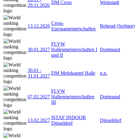
DM Cross
Weinstadt
29.11.2026
Cross-
13.12.2026
Belgrad (Serbien)
Europameisterschaften
FLVW
30.01.2027
Hallenmeisterschaften I
Dortmund
und II
30.01
-
DM Mehrkampf Halle
n.n.
31.01.2027
FLVW
07.02.2027
Hallenmeisterschaften
Dortmund
III
ISTAF INDOOR
13.02.2027
Düsseldorf
Düsseldorf