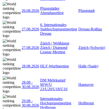
Pfungstädter
26.08.2026
Pfungstadt
Abendsportfest
6. Internationales
27.08.2026
Stabhochsprungmeeting
Dessau-Roßlau
Dessau
Zürich | Weltklasse
27.08.2026
Zürich | Diamond
Zürich (Schweiz)
League Meeting
28.08.2026
HLF-Wurfmeeting
Halle (Saale)
DM Mehrkampf
28.08
-
M/W/U
Hannover
30.08.2026
23/U20/U18/U16
Internationales
29.08
-
Hochsprungmeeting
Heilbronn
30.08.2026
Heilbronn