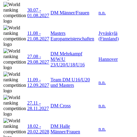
30.07
-
DM Männer/Frauen
n.n.
01.08.2027
11.08
-
Masters
Jyväskylä
21.08.2027
Europameisterschaften
(Finnland)
DM Mehrkampf
27.08
-
M/W/U
Hannover
29.08.2027
23/U20/U18/U16
11.09
-
Team DM U16/U20
n.n.
12.09.2027
und Masters
27.11
-
DM Cross
n.n.
28.11.2027
18.02
-
DM Halle
n.n.
20.02.2028
Männer/Frauen