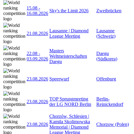
15.08
-
Sky's the Limit 2026
Zweibrücken
16.08.2026
Lausanne | Diamond
Lausanne
21.08.2026
League Meeting
(Schweiz)
Masters
22.08
-
Daegu
Weltmeisterschaften
03.09.2026
(Südkorea)
Daegu
23.08.2026
Speerwurf
Offenburg
TOP Sprungmeeting
Berlin-
23.08.2026
der LG NORD Berlin
Reinickendorf
Chorzów, Schlesien |
Kamila Skolimowska
23.08.2026
Chorzow (Polen)
Memorial | Diamond
League Meeting