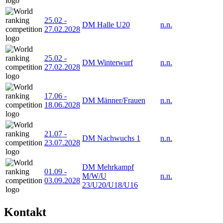
25.02
-
DM Halle U20
n.n.
27.02.2028
25.02
-
DM Winterwurf
n.n.
27.02.2028
17.06
-
DM Männer/Frauen
n.n.
18.06.2028
21.07
-
DM Nachwuchs 1
n.n.
23.07.2028
DM Mehrkampf
01.09
-
M/W/U
n.n.
03.09.2028
23/U20/U18/U16
Kontakt