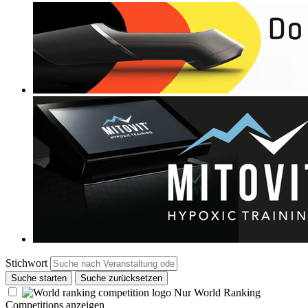
Stichwort
Suche starten
Suche zurücksetzen
Nur World Ranking
Competitions anzeigen