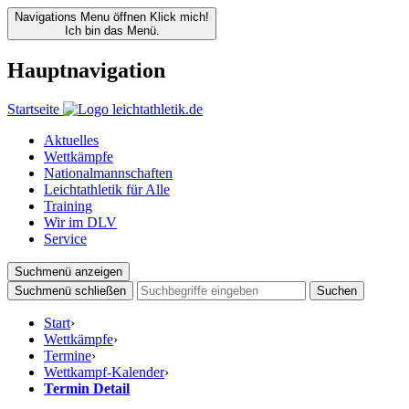
Navigations Menu öffnen
Klick mich!
Ich bin das Menü.
Hauptnavigation
Startseite
Aktuelles
Wettkämpfe
Nationalmannschaften
Leichtathletik für Alle
Training
Wir im DLV
Service
Suchmenü anzeigen
Suchmenü schließen
Suchen
Start
›
Wettkämpfe
›
Termine
›
Wettkampf-Kalender
›
Termin Detail