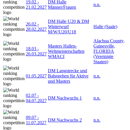
19.02
-
DM Halle
n.n.
21.02.2027
Männer/Frauen
DM Halle U20 & DM
26.02
-
Winterwurf
Halle (Saale)
28.02.2027
M/W/U20/U18
Alachua County,
Masters Hallen-
Gainesville,
18.03
-
Weltmeisterschaften
FLORIDA
26.03.2027
WMACI
(Vereinigte
Staaten)
DM Langstrecke und
01.05.2027
Bahngehen für Aktive
n.n.
und Masters
02.07
-
DM Nachwuchs 1
n.n.
04.07.2027
09.07
-
DM Nachwuchs 2
n.n.
11.07.2027