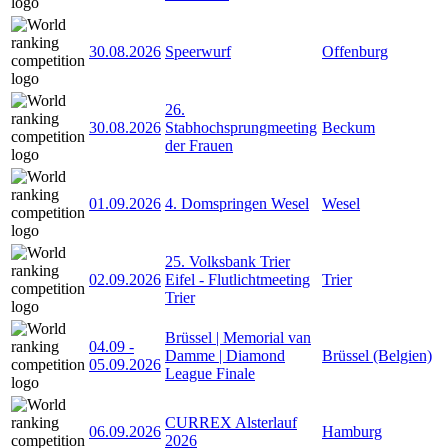
30.08.2026
Speerwurf
Offenburg
26.
30.08.2026
Stabhochsprungmeeting
Beckum
der Frauen
01.09.2026
4. Domspringen Wesel
Wesel
25. Volksbank Trier
02.09.2026
Eifel - Flutlichtmeeting
Trier
Trier
Brüssel | Memorial van
04.09
-
Damme | Diamond
Brüssel (Belgien)
05.09.2026
League Finale
CURREX Alsterlauf
06.09.2026
Hamburg
2026