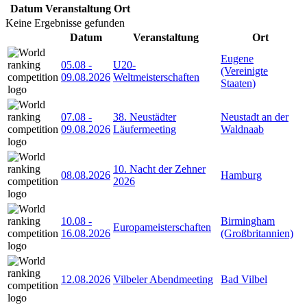
Datum
Veranstaltung
Ort
Keine Ergebnisse gefunden
Datum
Veranstaltung
Ort
Eugene
05.08
-
U20-
(Vereinigte
09.08.2026
Weltmeisterschaften
Staaten)
07.08
-
38. Neustädter
Neustadt an der
09.08.2026
Läufermeeting
Waldnaab
10. Nacht der Zehner
08.08.2026
Hamburg
2026
10.08
-
Birmingham
Europameisterschaften
16.08.2026
(Großbritannien)
12.08.2026
Vilbeler Abendmeeting
Bad Vilbel