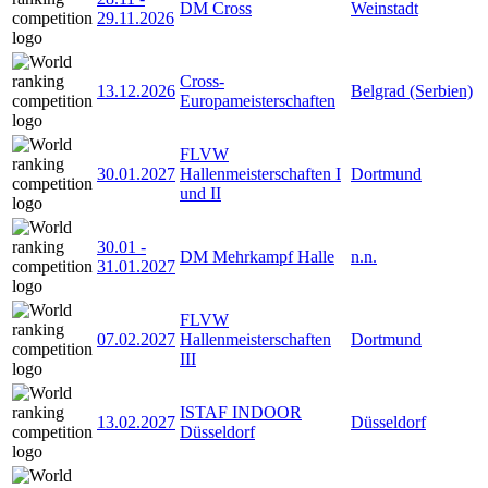
DM Cross
Weinstadt
29.11.2026
Cross-
13.12.2026
Belgrad (Serbien)
Europameisterschaften
FLVW
30.01.2027
Hallenmeisterschaften I
Dortmund
und II
30.01
-
DM Mehrkampf Halle
n.n.
31.01.2027
FLVW
07.02.2027
Hallenmeisterschaften
Dortmund
III
ISTAF INDOOR
13.02.2027
Düsseldorf
Düsseldorf