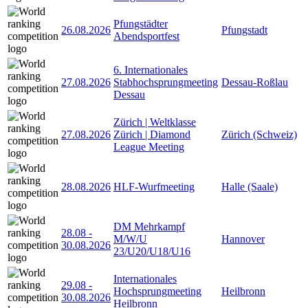
Pfungstädter
26.08.2026
Pfungstadt
Abendsportfest
6. Internationales
27.08.2026
Stabhochsprungmeeting
Dessau-Roßlau
Dessau
Zürich | Weltklasse
27.08.2026
Zürich | Diamond
Zürich (Schweiz)
League Meeting
28.08.2026
HLF-Wurfmeeting
Halle (Saale)
DM Mehrkampf
28.08
-
M/W/U
Hannover
30.08.2026
23/U20/U18/U16
Internationales
29.08
-
Hochsprungmeeting
Heilbronn
30.08.2026
Heilbronn