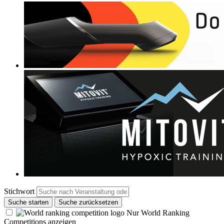
Stichwort
Suche starten
Suche zurücksetzen
Nur World Ranking
Competitions anzeigen