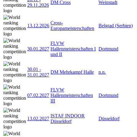
DM Cross
Weinstadt
29.11.2026
Cross-
13.12.2026
Belgrad (Serbien)
Europameisterschaften
FLVW
30.01.2027
Hallenmeisterschaften I
Dortmund
und II
30.01
-
DM Mehrkampf Halle
n.n.
31.01.2027
FLVW
07.02.2027
Hallenmeisterschaften
Dortmund
III
ISTAF INDOOR
13.02.2027
Düsseldorf
Düsseldorf