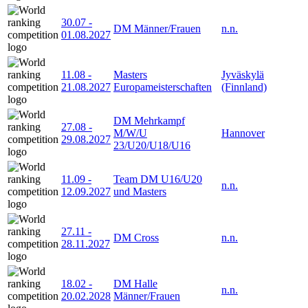
30.07
-
DM Männer/Frauen
n.n.
01.08.2027
11.08
-
Masters
Jyväskylä
21.08.2027
Europameisterschaften
(Finnland)
DM Mehrkampf
27.08
-
M/W/U
Hannover
29.08.2027
23/U20/U18/U16
11.09
-
Team DM U16/U20
n.n.
12.09.2027
und Masters
27.11
-
DM Cross
n.n.
28.11.2027
18.02
-
DM Halle
n.n.
20.02.2028
Männer/Frauen