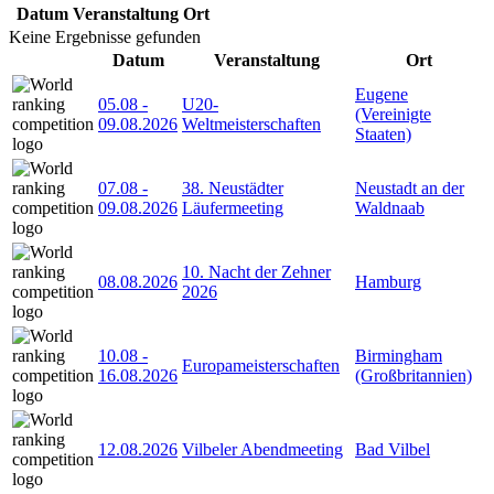
Datum
Veranstaltung
Ort
Keine Ergebnisse gefunden
Datum
Veranstaltung
Ort
Eugene
05.08
-
U20-
(Vereinigte
09.08.2026
Weltmeisterschaften
Staaten)
07.08
-
38. Neustädter
Neustadt an der
09.08.2026
Läufermeeting
Waldnaab
10. Nacht der Zehner
08.08.2026
Hamburg
2026
10.08
-
Birmingham
Europameisterschaften
16.08.2026
(Großbritannien)
12.08.2026
Vilbeler Abendmeeting
Bad Vilbel