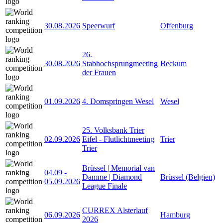
30.08.2026
Speerwurf
Offenburg
26.
30.08.2026
Stabhochsprungmeeting
Beckum
der Frauen
01.09.2026
4. Domspringen Wesel
Wesel
25. Volksbank Trier
02.09.2026
Eifel - Flutlichtmeeting
Trier
Trier
Brüssel | Memorial van
04.09
-
Damme | Diamond
Brüssel (Belgien)
05.09.2026
League Finale
CURREX Alsterlauf
06.09.2026
Hamburg
2026