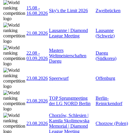
15.08
-
Sky's the Limit 2026
Zweibrücken
16.08.2026
Lausanne | Diamond
Lausanne
21.08.2026
League Meeting
(Schweiz)
Masters
22.08
-
Daegu
Weltmeisterschaften
03.09.2026
(Südkorea)
Daegu
23.08.2026
Speerwurf
Offenburg
TOP Sprungmeeting
Berlin-
23.08.2026
der LG NORD Berlin
Reinickendorf
Chorzów, Schlesien |
Kamila Skolimowska
23.08.2026
Chorzow (Polen)
Memorial | Diamond
League Meeting