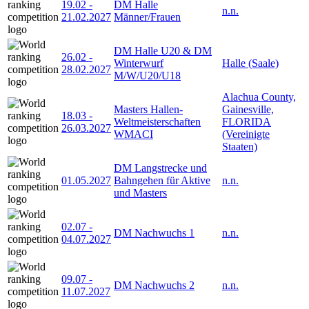
19.02
-
DM Halle
n.n.
21.02.2027
Männer/Frauen
DM Halle U20 & DM
26.02
-
Winterwurf
Halle (Saale)
28.02.2027
M/W/U20/U18
Alachua County,
Masters Hallen-
Gainesville,
18.03
-
Weltmeisterschaften
FLORIDA
26.03.2027
WMACI
(Vereinigte
Staaten)
DM Langstrecke und
01.05.2027
Bahngehen für Aktive
n.n.
und Masters
02.07
-
DM Nachwuchs 1
n.n.
04.07.2027
09.07
-
DM Nachwuchs 2
n.n.
11.07.2027