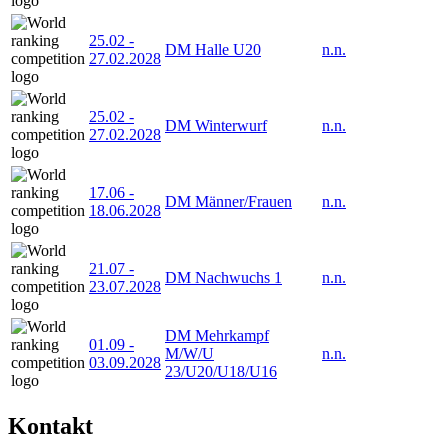
25.02
-
DM Halle U20
n.n.
27.02.2028
25.02
-
DM Winterwurf
n.n.
27.02.2028
17.06
-
DM Männer/Frauen
n.n.
18.06.2028
21.07
-
DM Nachwuchs 1
n.n.
23.07.2028
DM Mehrkampf
01.09
-
M/W/U
n.n.
03.09.2028
23/U20/U18/U16
Kontakt