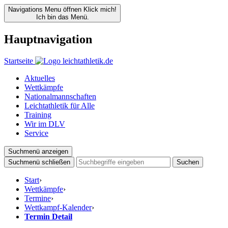
Navigations Menu öffnen
Klick mich!
Ich bin das Menü.
Hauptnavigation
Startseite
Aktuelles
Wettkämpfe
Nationalmannschaften
Leichtathletik für Alle
Training
Wir im DLV
Service
Suchmenü anzeigen
Suchmenü schließen
Suchen
Start
›
Wettkämpfe
›
Termine
›
Wettkampf-Kalender
›
Termin Detail