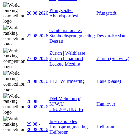
Pfungstädter
26.08.2026
Pfungstadt
Abendsportfest
6. Internationales
27.08.2026
Stabhochsprungmeeting
Dessau-Roßlau
Dessau
Zürich | Weltklasse
27.08.2026
Zürich | Diamond
Zürich (Schweiz)
League Meeting
28.08.2026
HLF-Wurfmeeting
Halle (Saale)
DM Mehrkampf
28.08
-
M/W/U
Hannover
30.08.2026
23/U20/U18/U16
Internationales
29.08
-
Hochsprungmeeting
Heilbronn
30.08.2026
Heilbronn