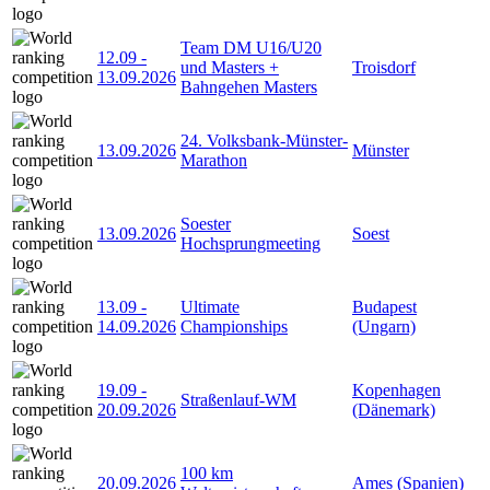
Team DM U16/U20
12.09
-
und Masters +
Troisdorf
13.09.2026
Bahngehen Masters
24. Volksbank-Münster-
13.09.2026
Münster
Marathon
Soester
13.09.2026
Soest
Hochsprungmeeting
13.09
-
Ultimate
Budapest
14.09.2026
Championships
(Ungarn)
19.09
-
Kopenhagen
Straßenlauf-WM
20.09.2026
(Dänemark)
100 km
20.09.2026
Ames (Spanien)