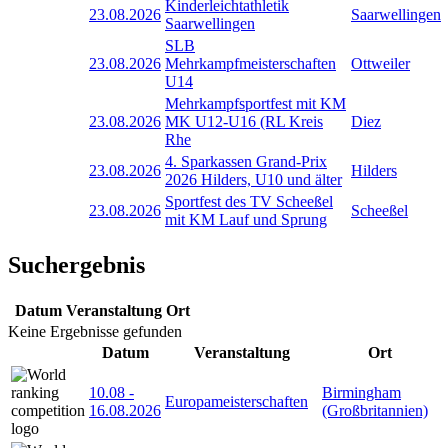
Kinderleichtathletik
23.08.2026
Saarwellingen
Saarwellingen
SLB
23.08.2026
Mehrkampfmeisterschaften
Ottweiler
U14
Mehrkampfsportfest mit KM
23.08.2026
MK U12-U16 (RL Kreis
Diez
Rhe
4. Sparkassen Grand-Prix
23.08.2026
Hilders
2026 Hilders, U10 und älter
Sportfest des TV Scheeßel
23.08.2026
Scheeßel
mit KM Lauf und Sprung
Suchergebnis
Datum
Veranstaltung
Ort
Keine Ergebnisse gefunden
Datum
Veranstaltung
Ort
10.08
-
Birmingham
Europameisterschaften
16.08.2026
(Großbritannien)