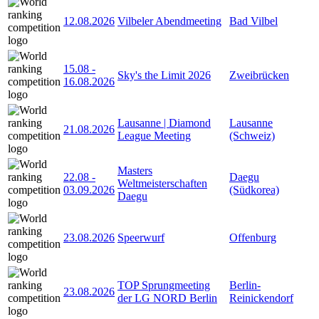
12.08.2026
Vilbeler Abendmeeting
Bad Vilbel
15.08
-
Sky's the Limit 2026
Zweibrücken
16.08.2026
Lausanne | Diamond
Lausanne
21.08.2026
League Meeting
(Schweiz)
Masters
22.08
-
Daegu
Weltmeisterschaften
03.09.2026
(Südkorea)
Daegu
23.08.2026
Speerwurf
Offenburg
TOP Sprungmeeting
Berlin-
23.08.2026
der LG NORD Berlin
Reinickendorf