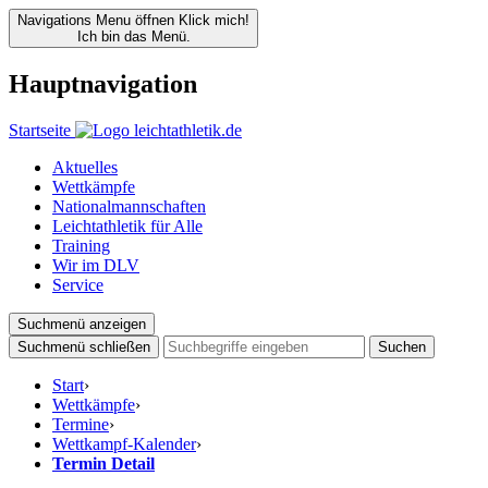
Navigations Menu öffnen
Klick mich!
Ich bin das Menü.
Hauptnavigation
Startseite
Aktuelles
Wettkämpfe
Nationalmannschaften
Leichtathletik für Alle
Training
Wir im DLV
Service
Suchmenü anzeigen
Suchmenü schließen
Suchen
Start
›
Wettkämpfe
›
Termine
›
Wettkampf-Kalender
›
Termin Detail