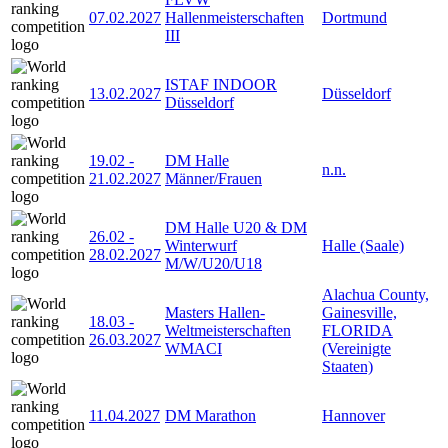
07.02.2027
Hallenmeisterschaften
Dortmund
III
ISTAF INDOOR
13.02.2027
Düsseldorf
Düsseldorf
19.02
-
DM Halle
n.n.
21.02.2027
Männer/Frauen
DM Halle U20 & DM
26.02
-
Winterwurf
Halle (Saale)
28.02.2027
M/W/U20/U18
Alachua County,
Masters Hallen-
Gainesville,
18.03
-
Weltmeisterschaften
FLORIDA
26.03.2027
WMACI
(Vereinigte
Staaten)
11.04.2027
DM Marathon
Hannover