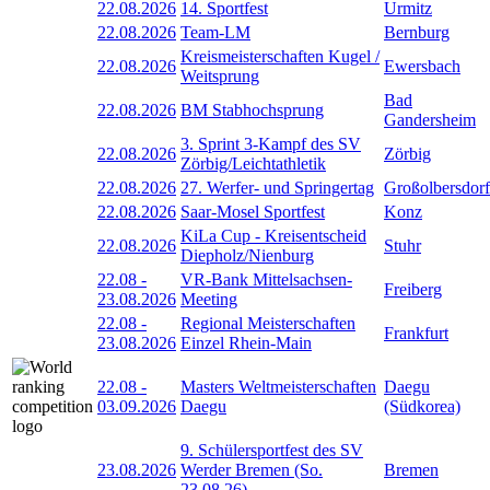
22.08.2026
14. Sportfest
Urmitz
22.08.2026
Team-LM
Bernburg
Kreismeisterschaften Kugel /
22.08.2026
Ewersbach
Weitsprung
Bad
22.08.2026
BM Stabhochsprung
Gandersheim
3. Sprint 3-Kampf des SV
22.08.2026
Zörbig
Zörbig/Leichtathletik
22.08.2026
27. Werfer- und Springertag
Großolbersdorf
22.08.2026
Saar-Mosel Sportfest
Konz
KiLa Cup - Kreisentscheid
22.08.2026
Stuhr
Diepholz/Nienburg
22.08
-
VR-Bank Mittelsachsen-
Freiberg
23.08.2026
Meeting
22.08
-
Regional Meisterschaften
Frankfurt
23.08.2026
Einzel Rhein-Main
22.08
-
Masters Weltmeisterschaften
Daegu
03.09.2026
Daegu
(Südkorea)
9. Schülersportfest des SV
23.08.2026
Werder Bremen (So.
Bremen
23.08.26)