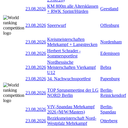
KM 800m alle Altersklassen
23.08.2026
Geestland
+ RWK Sprint/Hürden
23.08.2026
Speerwurf
Offenburg
Kreismeisterschaften
23.08.2026
Nordenham
Mehrkampf + Langstrecken
Herbert Schrader -
23.08.2026
Edemissen
Sommersportfest
Nordhessische
23.08.2026
Meisterschaften Vierkampf
Bebra
U12
23.08.2026
34. Nachwuchssportfest
Papenburg
TOP Sprungmeeting der LG
Berlin-
23.08.2026
NORD Berlin
Reinickendorf
VfV-Spandau Mehrkampf
Berlin-
23.08.2026
2026 (M/W/Masters)
Spandau
Bezirksmeisterschaft Nord-
23.08.2026
Otterberg
Westpfalz Mehrkampf