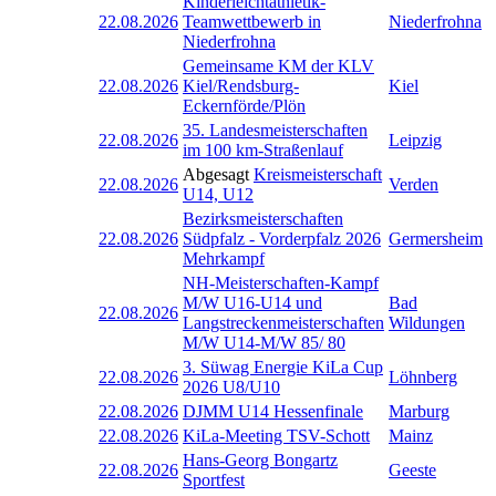
Kinderleichtathletik-
22.08.2026
Teamwettbewerb in
Niederfrohna
Niederfrohna
Gemeinsame KM der KLV
22.08.2026
Kiel/Rendsburg-
Kiel
Eckernförde/Plön
35. Landesmeisterschaften
22.08.2026
Leipzig
im 100 km-Straßenlauf
Abgesagt
Kreismeisterschaft
22.08.2026
Verden
U14, U12
Bezirksmeisterschaften
22.08.2026
Südpfalz - Vorderpfalz 2026
Germersheim
Mehrkampf
NH-Meisterschaften-Kampf
M/W U16-U14 und
Bad
22.08.2026
Langstreckenmeisterschaften
Wildungen
M/W U14-M/W 85/ 80
3. Süwag Energie KiLa Cup
22.08.2026
Löhnberg
2026 U8/U10
22.08.2026
DJMM U14 Hessenfinale
Marburg
22.08.2026
KiLa-Meeting TSV-Schott
Mainz
Hans-Georg Bongartz
22.08.2026
Geeste
Sportfest