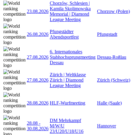
Chorzów, Schlesien |
Kamila Skolimowska
23.08.2026
Chorzow (Polen)
Memorial | Diamond
League Meeting
Pfungstädter
26.08.2026
Pfungstadt
Abendsportfest
6. Internationales
27.08.2026
Stabhochsprungmeeting
Dessau-Roßlau
Dessau
Zürich | Weltklasse
27.08.2026
Zürich | Diamond
Zürich (Schweiz)
League Meeting
28.08.2026
HLF-Wurfmeeting
Halle (Saale)
DM Mehrkampf
28.08
-
M/W/U
Hannover
30.08.2026
23/U20/U18/U16