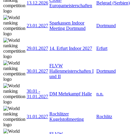
Cross-
13.12.2026
Belgrad (Serbien)
Europameisterschaften
Sparkassen Indoor
23.01.2027
Dortmund
Meeting Dortmund
29.01.2027
14. Erfurt Indoor 2027
Erfurt
FLVW
30.01.2027
Hallenmeisterschaften I
Dortmund
und II
30.01
-
DM Mehrkampf Halle
n.n.
31.01.2027
Rochlitzer
31.01.2027
Rochlitz
Kugelstoßmeeting
FLVW