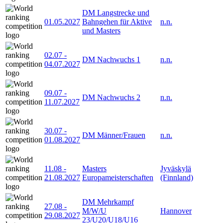
DM Langstrecke und
01.05.2027
Bahngehen für Aktive
n.n.
und Masters
02.07
-
DM Nachwuchs 1
n.n.
04.07.2027
09.07
-
DM Nachwuchs 2
n.n.
11.07.2027
30.07
-
DM Männer/Frauen
n.n.
01.08.2027
11.08
-
Masters
Jyväskylä
21.08.2027
Europameisterschaften
(Finnland)
DM Mehrkampf
27.08
-
M/W/U
Hannover
29.08.2027
23/U20/U18/U16