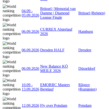
Brüssel | Memorial van
04.09
-
Damme | Diamond
Brüssel (Belgien)
05.09.2026
League Finale
CURREX Alsterlauf
06.09.2026
Hamburg
2026
06.09.2026
Dresden HALF
Dresden
New Balance KÖ
06.09.2026
Düsseldorf
MEILE 2026
10.09
-
EMORRC Masters
Râșnov
13.09.2026
Berglauf
(Rumänien)
12.09.2026
Fly over Potsdam
Potsdam