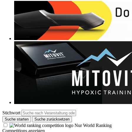
Stichwort
Suche starten
Suche zurücksetzen
Nur World Ranking
Competitions anzeigen