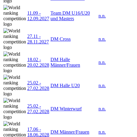
11.09
-
Team DM U16/U20
n.n.
12.09.2027
und Masters
27.11
-
DM Cross
n.n.
28.11.2027
18.02
-
DM Halle
n.n.
20.02.2028
Männer/Frauen
25.02
-
DM Halle U20
n.n.
27.02.2028
25.02
-
DM Winterwurf
n.n.
27.02.2028
17.06
-
DM Männer/Frauen
n.n.
18.06.2028