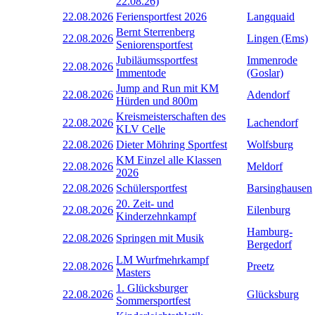
22.08.26)
22.08.2026
Feriensportfest 2026
Langquaid
Bernt Sterrenberg
22.08.2026
Lingen (Ems)
Seniorensportfest
Jubiläumssportfest
Immenrode
22.08.2026
Immentode
(Goslar)
Jump and Run mit KM
22.08.2026
Adendorf
Hürden und 800m
Kreismeisterschaften des
22.08.2026
Lachendorf
KLV Celle
22.08.2026
Dieter Möhring Sportfest
Wolfsburg
KM Einzel alle Klassen
22.08.2026
Meldorf
2026
22.08.2026
Schülersportfest
Barsinghausen
20. Zeit- und
22.08.2026
Eilenburg
Kinderzehnkampf
Hamburg-
22.08.2026
Springen mit Musik
Bergedorf
LM Wurfmehrkampf
22.08.2026
Preetz
Masters
1. Glücksburger
22.08.2026
Glücksburg
Sommersportfest