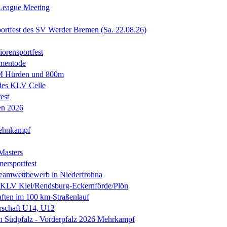
League Meeting
portfest des SV Werder Bremen (Sa. 22.08.26)
iorensportfest
mmentode
M Hürden und 800m
 des KLV Celle
est
en 2026
zehnkampf
asters
ersportfest
-Teamwettbewerb in Niederfrohna
KLV Kiel/Rendsburg-Eckernförde/Plön
aften im 100 km-Straßenlauf
rschaft U14, U12
en Südpfalz - Vorderpfalz 2026 Mehrkampf