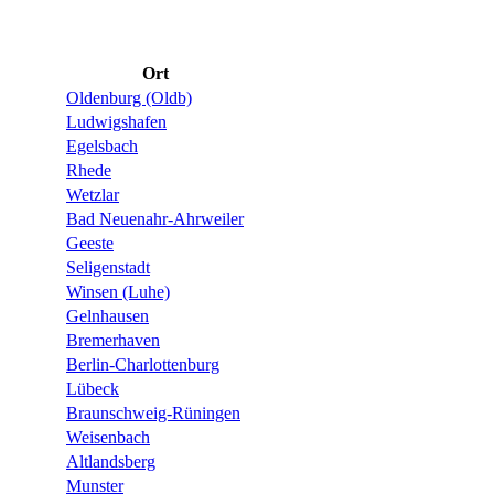
Ort
Oldenburg (Oldb)
Ludwigshafen
Egelsbach
Rhede
Wetzlar
Bad Neuenahr-Ahrweiler
Geeste
Seligenstadt
Winsen (Luhe)
Gelnhausen
Bremerhaven
Berlin-Charlottenburg
Lübeck
Braunschweig-Rüningen
Weisenbach
Altlandsberg
Munster