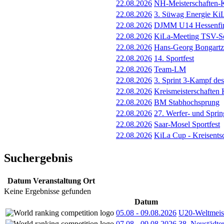
22.08.2026
NH-Meisterschaften
22.08.2026
3. Süwag Energie K
22.08.2026
DJMM U14 Hessenfin
22.08.2026
KiLa-Meeting TSV-Sc
22.08.2026
Hans-Georg Bongartz 
22.08.2026
14. Sportfest
22.08.2026
Team-LM
22.08.2026
3. Sprint 3-Kampf des
22.08.2026
Kreismeisterschaften 
22.08.2026
BM Stabhochsprung
22.08.2026
27. Werfer- und Sprin
22.08.2026
Saar-Mosel Sportfest
22.08.2026
KiLa Cup - Kreisents
Suchergebnis
Datum
Veranstaltung
Ort
Keine Ergebnisse gefunden
Datum
05.08
-
09.08.2026
U20-Weltmeist
07.08
-
09.08.2026
38. Neustädte