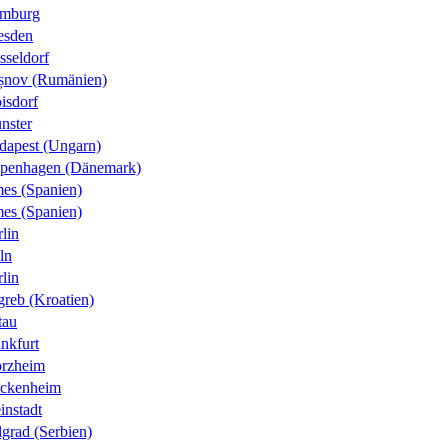
mburg
esden
sseldorf
șnov (Rumänien)
isdorf
nster
dapest (Ungarn)
penhagen (Dänemark)
es (Spanien)
es (Spanien)
lin
ln
lin
greb (Kroatien)
tau
nkfurt
orzheim
ckenheim
instadt
grad (Serbien)