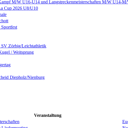
-Kampf M/W U16-U14 und Langstreckenmeisterschaften M/W U14-M/
iLa Cup 2026 U8/U10
ale
hott
Sportfest
 SV Zörbig/Leichtathletik
Kugel / Weitsprung
gertag
cheid Diepholz/Nienburg
Veranstaltung
erschaften
Eug
r Läufermeeting
Ne