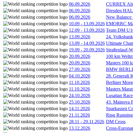
06.09.2026
CURREX Alst
06.09.2026
Dresden HA
06.09.2026
New Balance
10.09
-
13.09.2026
EMORRC Mast
12.09
-
13.09.2026
Team DM U16/
13.09.2026
24. Volksban
13.09
-
14.09.2026
Ultimate Cha
19.09
-
20.09.2026
Straßenlauf-
20.09.2026
100 km Weltme
20.09.2026
Masters 100 k
27.09.2026
BMW BERL
04.10.2026
28. Generali 
11.10.2026
Berliner Morg
11.10.2026
Masters Marat
24.10.2026
Lusatian Race
25.10.2026
43. Mainova F
14.11.2026
Sparkassen Cr
21.11.2026
Ring Running 
28.11
-
29.11.2026
DM Cross
13.12.2026
Cross-Europam