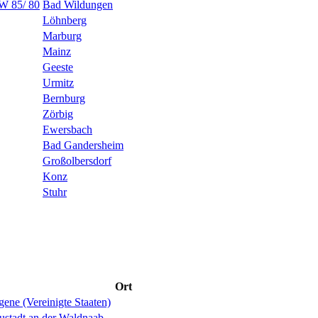
W 85/ 80
Bad Wildungen
Löhnberg
Marburg
Mainz
Geeste
Urmitz
Bernburg
Zörbig
Ewersbach
Bad Gandersheim
Großolbersdorf
Konz
Stuhr
Ort
ene (Vereinigte Staaten)
ustadt an der Waldnaab