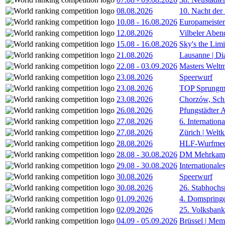
08.08.2026
10. Nacht der
10.08
-
16.08.2026
Europameister
12.08.2026
Vilbeler Aben
15.08
-
16.08.2026
Sky's the Lim
21.08.2026
Lausanne | D
22.08
-
03.09.2026
Masters Weltm
23.08.2026
Speerwurf
23.08.2026
TOP Sprungm
23.08.2026
Chorzów, Sch
26.08.2026
Pfungstädter 
27.08.2026
6. Internatio
27.08.2026
Zürich | Welt
28.08.2026
HLF-Wurfmee
28.08
-
30.08.2026
DM Mehrkamp
29.08
-
30.08.2026
International
30.08.2026
Speerwurf
30.08.2026
26. Stabhochs
01.09.2026
4. Domspring
02.09.2026
25. Volksbank 
04.09
-
05.09.2026
Brüssel | Mem