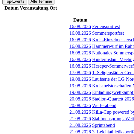
Top-Events
Alle Termine
Datum
Veranstaltung
Ort
Datum
16.08.2026
Feriensportfest
16.08.2026
Sommersportfest
16.08.2026
Kreis-Einzelmeister
16.08.2026
Hammerwurf im Rahme
16.08.2026
Nationales Sommerspo
16.08.2026
Hindernislauf-Meetin
16.08.2026
Heseper-Sommerwerfe
17.08.2026
1. Seligenstädter Gen
19.08.2026
Laufserie der LG Nor
19.08.2026
Kreismeisterschafte
19.08.2026
Einladungswettkampf 
20.08.2026
Stadion-Quartett 202
20.08.2026
Werferabend
21.08.2026
KiLa-Cup powered by
21.08.2026
Stabhochsprung- Wet
21.08.2026
Sprintabend
21.08.2026
3. Leichtathletiksport