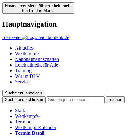
Navigations Menu öffnen
Klick mich!
Ich bin das Menü.
Hauptnavigation
Startseite
Aktuelles
Wettkämpfe
Nationalmannschaften
Leichtathletik für Alle
Training
Wir im DLV
Service
Suchmenü anzeigen
Suchmenü schließen
Suchen
Start
›
Wettkämpfe
›
Termine
›
Wettkampf-Kalender
›
Termin Detail