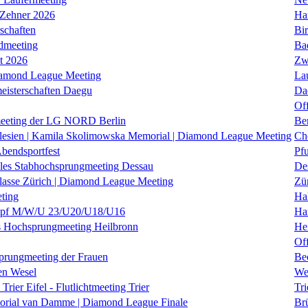
 Zehner 2026
Ha
schaften
Bi
dmeeting
Ba
it 2026
Zw
iamond League Meeting
La
eisterschaften Daegu
Da
Of
eeting der LG NORD Berlin
Be
lesien | Kamila Skolimowska Memorial | Diamond League Meeting
Ch
Abendsportfest
Pf
nales Stabhochsprungmeeting Dessau
De
klasse Zürich | Diamond League Meeting
Zü
ting
Hal
f M/W/U 23/U20/U18/U16
Ha
es Hochsprungmeeting Heilbronn
He
Of
prungmeeting der Frauen
Be
en Wesel
We
Trier Eifel - Flutlichtmeeting Trier
Tri
orial van Damme | Diamond League Finale
Brü