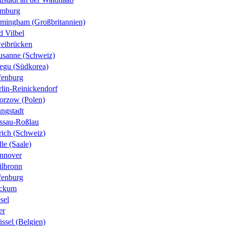
mburg
rmingham (Großbritannien)
d Vilbel
eibrücken
usanne (Schweiz)
egu (Südkorea)
fenburg
rlin-Reinickendorf
orzow (Polen)
ungstadt
ssau-Roßlau
rich (Schweiz)
le (Saale)
nnover
ilbronn
fenburg
ckum
sel
er
ssel (Belgien)