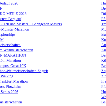
erlauf 2026
Ha
LF
Dr
 KÖ MEILE 2026
Dü
ers Berglauf
Râ
U20 und Masters + Bahngehen Masters
Tro
k-Münster-Marathon
Mü
mpionships
Bu
WM
Ko
isterschaften
Am
m Weltmeisterschaften
Am
IN-MARATHON
Ber
Köln Marathon
Kö
enpost Great 10K
Ber
hon-Weltmeisterschaften Zagreb
Za
 Walking
Zit
rankfurt Marathon
Fra
oss Pforzheim
Pf
Series 2026
Ho
We
eisterschaften
Bel