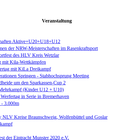
Veranstaltung
schaften Aktive+U20+U18+U12
n der NRW-Meisterschaften im Rasenkraftsport
rtfest des HLV Kreis Wetzlar
g mit Kila-Wettkämpfen
rtag mit KiLa Dreikampf
erationen Springen - Stabhochsprung Meeting
dheide um den Sparkassen-Cup 2
n Mehrkampf (Kinder U12 + U10)
Werfertag in Serie in Bremerhaven
6 - 3.000m
 NLV Kreise Braunschweig, Wolfenbüttel und Goslar
tkampf
fest der Eintracht Munster 2020 e.V.