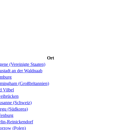
Ort
ene (Vereinigte Staaten)
ustadt an der Waldnaab
mburg
rmingham (Großbritannien)
d Vilbel
eibrücken
usanne (Schweiz)
egu (Südkorea)
fenburg
rlin-Reinickendorf
orzow (Polen)