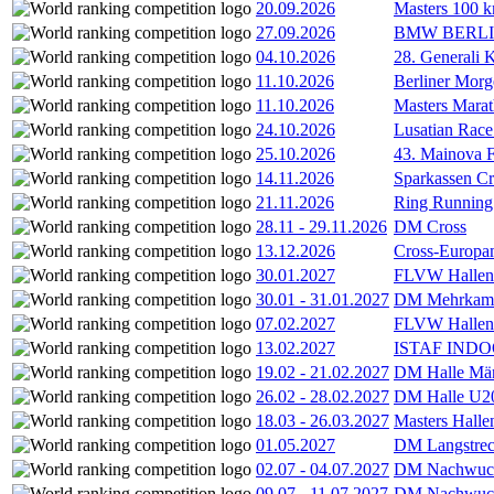
20.09.2026
Masters 100 k
27.09.2026
BMW BERL
04.10.2026
28. Generali 
11.10.2026
Berliner Morg
11.10.2026
Masters Marat
24.10.2026
Lusatian Race
25.10.2026
43. Mainova F
14.11.2026
Sparkassen Cr
21.11.2026
Ring Running 
28.11
-
29.11.2026
DM Cross
13.12.2026
Cross-Europam
30.01.2027
FLVW Hallenme
30.01
-
31.01.2027
DM Mehrkamp
07.02.2027
FLVW Hallenme
13.02.2027
ISTAF INDOO
19.02
-
21.02.2027
DM Halle Män
26.02
-
28.02.2027
DM Halle U2
18.03
-
26.03.2027
Masters Hall
01.05.2027
DM Langstrec
02.07
-
04.07.2027
DM Nachwuc
09.07
-
11.07.2027
DM Nachwuc