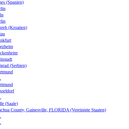
es (Spanien)
lin
ln
lin
greb (Kroatien)
tau
nkfurt
orzheim
ckenheim
instadt
grad (Serbien)
rtmund
.
rtmund
sseldorf
.
le (Saale)
achua County, Gainesville, FLORIDA (Vereinigte Staaten)
.
.
.