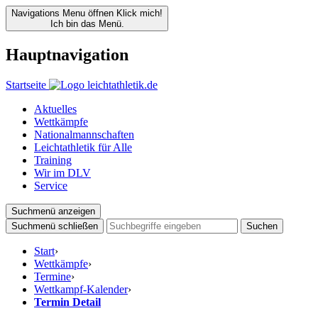
Navigations Menu öffnen
Klick mich!
Ich bin das Menü.
Hauptnavigation
Startseite
Aktuelles
Wettkämpfe
Nationalmannschaften
Leichtathletik für Alle
Training
Wir im DLV
Service
Suchmenü anzeigen
Suchmenü schließen
Suchen
Start
›
Wettkämpfe
›
Termine
›
Wettkampf-Kalender
›
Termin Detail