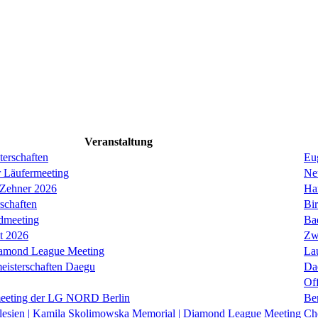
Veranstaltung
erschaften
Eug
r Läufermeeting
Ne
 Zehner 2026
Ha
schaften
Bi
dmeeting
Ba
it 2026
Zw
iamond League Meeting
La
eisterschaften Daegu
Da
Of
eeting der LG NORD Berlin
Be
lesien | Kamila Skolimowska Memorial | Diamond League Meeting
Ch