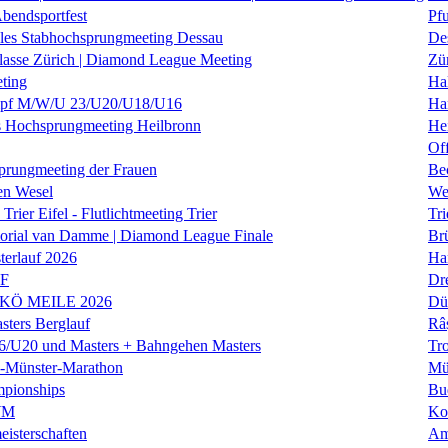
Abendsportfest
Pf
nales Stabhochsprungmeeting Dessau
De
klasse Zürich | Diamond League Meeting
Zü
ting
Hal
f M/W/U 23/U20/U18/U16
Ha
es Hochsprungmeeting Heilbronn
He
Of
prungmeeting der Frauen
Be
en Wesel
We
Trier Eifel - Flutlichtmeeting Trier
Tri
orial van Damme | Diamond League Finale
Brü
erlauf 2026
Ha
LF
Dr
 KÖ MEILE 2026
Dü
ers Berglauf
Râ
U20 und Masters + Bahngehen Masters
Tro
k-Münster-Marathon
Mü
mpionships
Bu
WM
Ko
isterschaften
Am