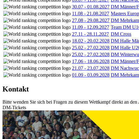
30.07
-
01.08.2027
DM Männer/F
11.08
-
21.08.2027
Masters Europ
27.08
-
29.08.2027
DM Mehrkamp
11.09
-
12.09.2027
Team DM U16
27.11
-
28.11.2027
DM Cross
18.02
-
20.02.2028
DM Halle Män
25.02
-
27.02.2028
DM Halle U2
25.02
-
27.02.2028
DM Winterwu
17.06
-
18.06.2028
DM Männer/F
21.07
-
23.07.2028
DM Nachwuc
01.09
-
03.09.2028
DM Mehrkamp
Kontakt
Bitte wenden Sie sich bei Fragen zu diesem Wettkampf direkt an den 
DM-Tickets