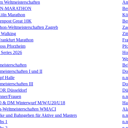
m Weltmeisterschaften
Am
IN-MARATHON
Ber
Köln Marathon
Kö
enpost Great 10K
Ber
hon-Weltmeisterschaften Zagreb
Za
 Walking
Zit
rankfurt Marathon
Fra
oss Pforzheim
Pf
Series 2026
Ho
We
eisterschaften
Bel
isterschaften I und II
Do
f Halle
n.n
isterschaften III
Do
R Düsseldorf
Dü
ner/Frauen
n.n
0 & DM Winterwurf M/W/U20/U18
Hal
en-Weltmeisterschaften WMACI
Al
ke und Bahngehen für Aktive und Masters
n.n
hs 1
n.n
hs 2
n.n