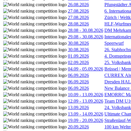
26.08.2026
Pfungstädter 
27.08.2026
6. Internatio
27.08.2026
Zürich | Welt
28.08.2026
HLF-Wurfmee
28.08
-
30.08.2026
DM Mehrkamp
29.08
-
30.08.2026
International
30.08.2026
Speerwurf
30.08.2026
26. Stabhochs
01.09.2026
4. Domspring
02.09.2026
25. Volksbank 
04.09
-
05.09.2026
Brüssel | Mem
06.09.2026
CURREX Alst
06.09.2026
Dresden HA
06.09.2026
New Balance
10.09
-
13.09.2026
EMORRC Mast
12.09
-
13.09.2026
Team DM U16/
13.09.2026
24. Volksban
13.09
-
14.09.2026
Ultimate Cha
19.09
-
20.09.2026
Straßenlauf-
20.09.2026
100 km Weltme