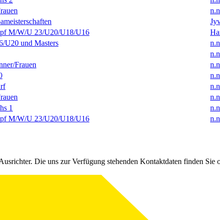
rauen
n.n
ameisterschaften
Jyv
f M/W/U 23/U20/U18/U16
Ha
/U20 und Masters
n.n
n.n
ner/Frauen
n.n
0
n.n
rf
n.n
rauen
n.n
hs 1
n.n
f M/W/U 23/U20/U18/U16
n.n
Ausrichter. Die uns zur Verfügung stehenden Kontaktdaten finden Sie 