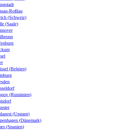
ungstadt
ssau-Roßlau
rich (Schweiz)
le (Saale)
nnover
ilbronn
fenburg
ckum
sel
er
ssel (Belgien)
mburg
esden
sseldorf
șnov (Rumänien)
isdorf
nster
dapest (Ungarn)
penhagen (Dänemark)
es (Spanien)