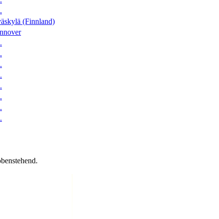
.
äskylä (Finnland)
nnover
.
.
.
.
.
.
.
.
obenstehend.