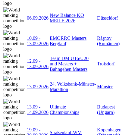
New Balance KÖ
06.09.2026
Düsseldorf
MEILE 2026
10.09
-
EMORRC Masters
Râșnov
13.09.2026
Berglauf
(Rumänien)
Team DM U16/U20
12.09
-
und Masters +
Troisdorf
13.09.2026
Bahngehen Masters
24. Volksbank-Münster-
13.09.2026
Münster
Marathon
13.09
-
Ultimate
Budapest
14.09.2026
Championships
(Ungarn)
19.09
-
Kopenhagen
Straßenlauf-WM