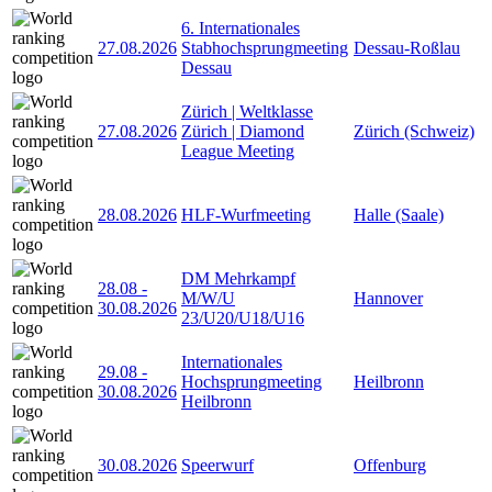
6. Internationales
27.08.2026
Stabhochsprungmeeting
Dessau-Roßlau
Dessau
Zürich | Weltklasse
27.08.2026
Zürich | Diamond
Zürich (Schweiz)
League Meeting
28.08.2026
HLF-Wurfmeeting
Halle (Saale)
DM Mehrkampf
28.08
-
M/W/U
Hannover
30.08.2026
23/U20/U18/U16
Internationales
29.08
-
Hochsprungmeeting
Heilbronn
30.08.2026
Heilbronn
30.08.2026
Speerwurf
Offenburg