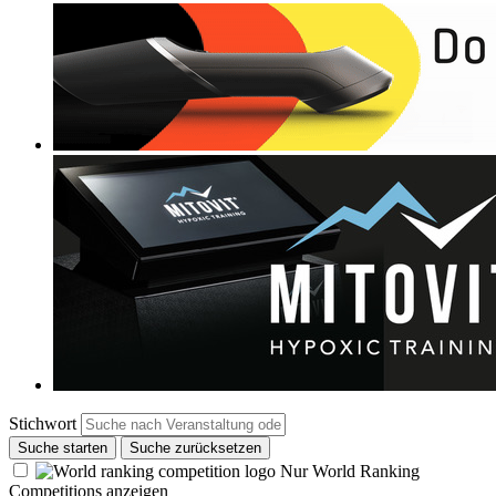
Stichwort
Suche starten
Suche zurücksetzen
Nur World Ranking
Competitions anzeigen