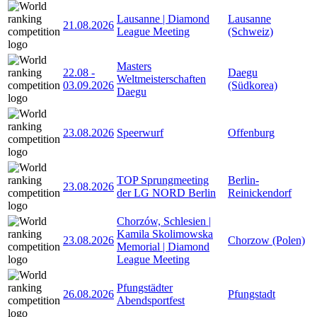
Lausanne | Diamond
Lausanne
21.08.2026
League Meeting
(Schweiz)
Masters
22.08
-
Daegu
Weltmeisterschaften
03.09.2026
(Südkorea)
Daegu
23.08.2026
Speerwurf
Offenburg
TOP Sprungmeeting
Berlin-
23.08.2026
der LG NORD Berlin
Reinickendorf
Chorzów, Schlesien |
Kamila Skolimowska
23.08.2026
Chorzow (Polen)
Memorial | Diamond
League Meeting
Pfungstädter
26.08.2026
Pfungstadt
Abendsportfest