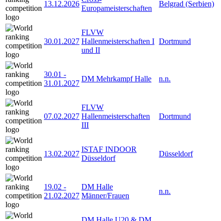
13.12.2026
Belgrad (Serbien)
Europameisterschaften
FLVW
30.01.2027
Hallenmeisterschaften I
Dortmund
und II
30.01
-
DM Mehrkampf Halle
n.n.
31.01.2027
FLVW
07.02.2027
Hallenmeisterschaften
Dortmund
III
ISTAF INDOOR
13.02.2027
Düsseldorf
Düsseldorf
19.02
-
DM Halle
n.n.
21.02.2027
Männer/Frauen
DM Halle U20 & DM