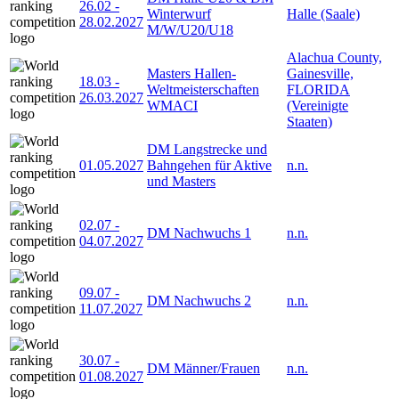
26.02
-
Winterwurf
Halle (Saale)
28.02.2027
M/W/U20/U18
Alachua County,
Masters Hallen-
Gainesville,
18.03
-
Weltmeisterschaften
FLORIDA
26.03.2027
WMACI
(Vereinigte
Staaten)
DM Langstrecke und
01.05.2027
Bahngehen für Aktive
n.n.
und Masters
02.07
-
DM Nachwuchs 1
n.n.
04.07.2027
09.07
-
DM Nachwuchs 2
n.n.
11.07.2027
30.07
-
DM Männer/Frauen
n.n.
01.08.2027