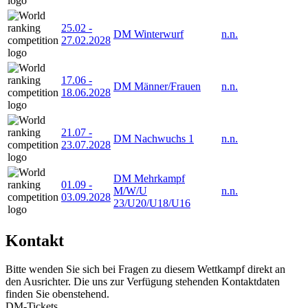
25.02
-
DM Winterwurf
n.n.
27.02.2028
17.06
-
DM Männer/Frauen
n.n.
18.06.2028
21.07
-
DM Nachwuchs 1
n.n.
23.07.2028
DM Mehrkampf
01.09
-
M/W/U
n.n.
03.09.2028
23/U20/U18/U16
Kontakt
Bitte wenden Sie sich bei Fragen zu diesem Wettkampf direkt an
den Ausrichter. Die uns zur Verfügung stehenden Kontaktdaten
finden Sie obenstehend.
DM-Tickets