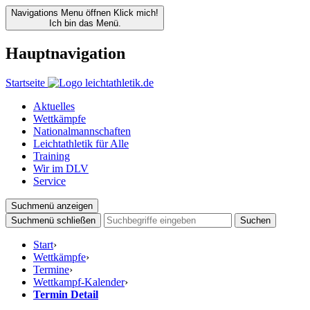
Navigations Menu öffnen
Klick mich!
Ich bin das Menü.
Hauptnavigation
Startseite
Aktuelles
Wettkämpfe
Nationalmannschaften
Leichtathletik für Alle
Training
Wir im DLV
Service
Suchmenü anzeigen
Suchmenü schließen
Suchen
Start
›
Wettkämpfe
›
Termine
›
Wettkampf-Kalender
›
Termin Detail