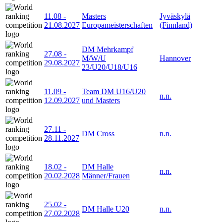
11.08
-
Masters
Jyväskylä
21.08.2027
Europameisterschaften
(Finnland)
DM Mehrkampf
27.08
-
M/W/U
Hannover
29.08.2027
23/U20/U18/U16
11.09
-
Team DM U16/U20
n.n.
12.09.2027
und Masters
27.11
-
DM Cross
n.n.
28.11.2027
18.02
-
DM Halle
n.n.
20.02.2028
Männer/Frauen
25.02
-
DM Halle U20
n.n.
27.02.2028