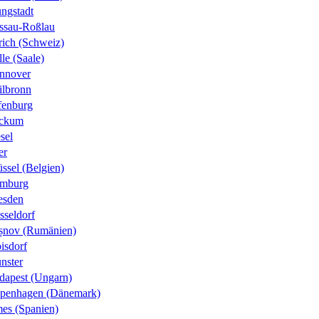
ungstadt
ssau-Roßlau
rich (Schweiz)
le (Saale)
nnover
ilbronn
fenburg
ckum
sel
er
ssel (Belgien)
mburg
esden
sseldorf
șnov (Rumänien)
isdorf
nster
dapest (Ungarn)
penhagen (Dänemark)
es (Spanien)