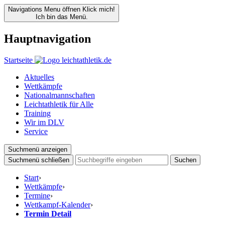
Navigations Menu öffnen
Klick mich!
Ich bin das Menü.
Hauptnavigation
Startseite
Aktuelles
Wettkämpfe
Nationalmannschaften
Leichtathletik für Alle
Training
Wir im DLV
Service
Suchmenü anzeigen
Suchmenü schließen
Suchen
Start
›
Wettkämpfe
›
Termine
›
Wettkampf-Kalender
›
Termin Detail