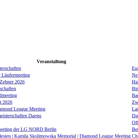
Veranstaltung
erschaften
Eug
r Läufermeeting
Ne
 Zehner 2026
Ha
schaften
Bi
dmeeting
Ba
it 2026
Zw
iamond League Meeting
La
eisterschaften Daegu
Da
Of
eeting der LG NORD Berlin
Be
lesien | Kamila Skolimowska Memorial | Diamond League Meeting
Ch