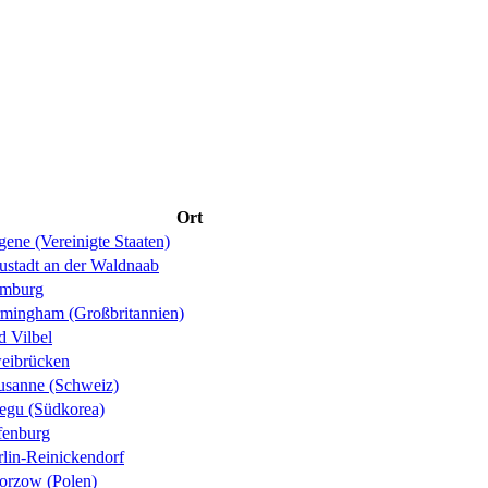
Ort
ene (Vereinigte Staaten)
ustadt an der Waldnaab
mburg
rmingham (Großbritannien)
d Vilbel
eibrücken
usanne (Schweiz)
egu (Südkorea)
fenburg
rlin-Reinickendorf
orzow (Polen)