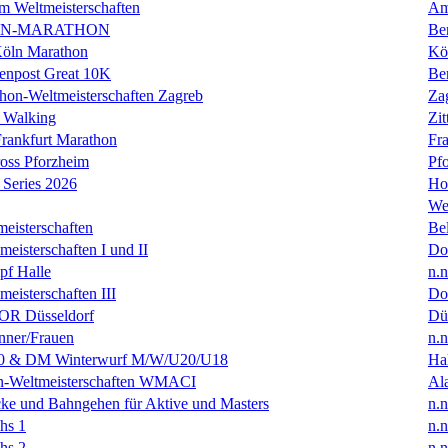
m Weltmeisterschaften
Am
IN-MARATHON
Ber
Köln Marathon
Kö
enpost Great 10K
Ber
hon-Weltmeisterschaften Zagreb
Za
 Walking
Zit
rankfurt Marathon
Fra
oss Pforzheim
Pf
Series 2026
Ho
We
eisterschaften
Bel
isterschaften I und II
Do
f Halle
n.n
isterschaften III
Do
R Düsseldorf
Dü
ner/Frauen
n.n
0 & DM Winterwurf M/W/U20/U18
Hal
en-Weltmeisterschaften WMACI
Al
ke und Bahngehen für Aktive und Masters
n.n
hs 1
n.n
hs 2
n.n