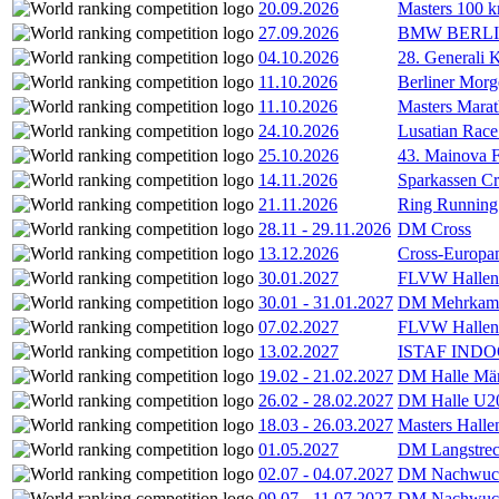
20.09.2026
Masters 100 k
27.09.2026
BMW BERL
04.10.2026
28. Generali 
11.10.2026
Berliner Morg
11.10.2026
Masters Marat
24.10.2026
Lusatian Race
25.10.2026
43. Mainova F
14.11.2026
Sparkassen Cr
21.11.2026
Ring Running 
28.11
-
29.11.2026
DM Cross
13.12.2026
Cross-Europam
30.01.2027
FLVW Hallenme
30.01
-
31.01.2027
DM Mehrkamp
07.02.2027
FLVW Hallenme
13.02.2027
ISTAF INDOO
19.02
-
21.02.2027
DM Halle Män
26.02
-
28.02.2027
DM Halle U2
18.03
-
26.03.2027
Masters Hall
01.05.2027
DM Langstrec
02.07
-
04.07.2027
DM Nachwuc
09.07
-
11.07.2027
DM Nachwuc