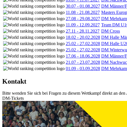
30.07
-
01.08.2027
DM Männer/F
11.08
-
21.08.2027
Masters Europ
27.08
-
29.08.2027
DM Mehrkamp
11.09
-
12.09.2027
Team DM U16
27.11
-
28.11.2027
DM Cross
18.02
-
20.02.2028
DM Halle Män
25.02
-
27.02.2028
DM Halle U2
25.02
-
27.02.2028
DM Winterwu
17.06
-
18.06.2028
DM Männer/F
21.07
-
23.07.2028
DM Nachwuc
01.09
-
03.09.2028
DM Mehrkamp
Kontakt
Bitte wenden Sie sich bei Fragen zu diesem Wettkampf direkt an den 
DM-Tickets