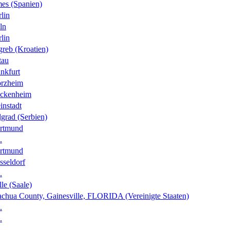
es (Spanien)
lin
ln
lin
greb (Kroatien)
tau
nkfurt
orzheim
ckenheim
instadt
grad (Serbien)
rtmund
.
rtmund
sseldorf
.
le (Saale)
achua County, Gainesville, FLORIDA (Vereinigte Staaten)
.
.
.