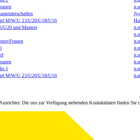
rauen
n.n
ameisterschaften
Jyv
f M/W/U 23/U20/U18/U16
Ha
/U20 und Masters
n.n
n.n
ner/Frauen
n.n
0
n.n
rf
n.n
rauen
n.n
hs 1
n.n
f M/W/U 23/U20/U18/U16
n.n
Ausrichter. Die uns zur Verfügung stehenden Kontaktdaten finden Sie 