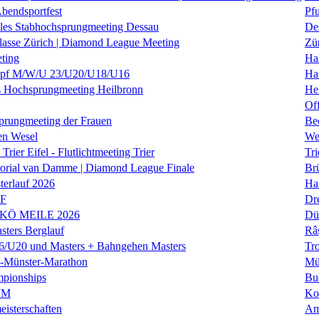
Abendsportfest
Pf
nales Stabhochsprungmeeting Dessau
De
klasse Zürich | Diamond League Meeting
Zü
ting
Hal
f M/W/U 23/U20/U18/U16
Ha
es Hochsprungmeeting Heilbronn
He
Of
prungmeeting der Frauen
Be
en Wesel
We
Trier Eifel - Flutlichtmeeting Trier
Tri
orial van Damme | Diamond League Finale
Brü
erlauf 2026
Ha
LF
Dr
 KÖ MEILE 2026
Dü
ers Berglauf
Râ
U20 und Masters + Bahngehen Masters
Tro
k-Münster-Marathon
Mü
mpionships
Bu
WM
Ko
isterschaften
Am