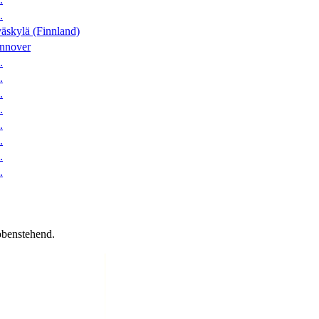
.
äskylä (Finnland)
nnover
.
.
.
.
.
.
.
.
obenstehend.