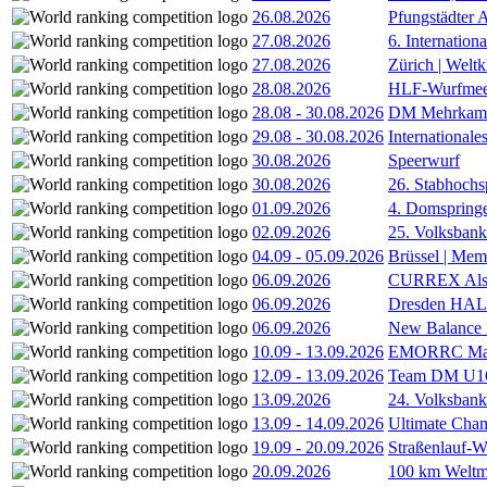
26.08.2026
Pfungstädter 
27.08.2026
6. Internatio
27.08.2026
Zürich | Welt
28.08.2026
HLF-Wurfmee
28.08
-
30.08.2026
DM Mehrkamp
29.08
-
30.08.2026
International
30.08.2026
Speerwurf
30.08.2026
26. Stabhochs
01.09.2026
4. Domspring
02.09.2026
25. Volksbank 
04.09
-
05.09.2026
Brüssel | Mem
06.09.2026
CURREX Alst
06.09.2026
Dresden HA
06.09.2026
New Balance
10.09
-
13.09.2026
EMORRC Mast
12.09
-
13.09.2026
Team DM U16/
13.09.2026
24. Volksban
13.09
-
14.09.2026
Ultimate Cha
19.09
-
20.09.2026
Straßenlauf-
20.09.2026
100 km Weltme