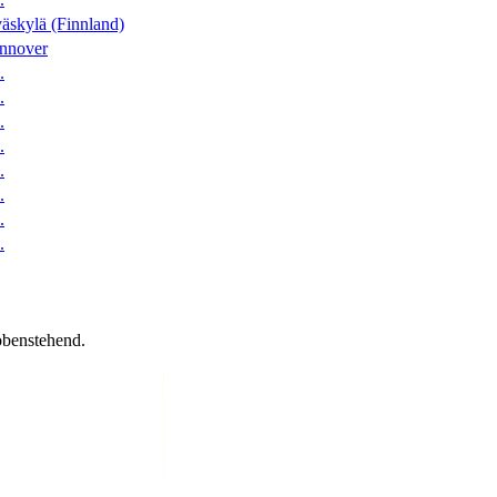
äskylä (Finnland)
nnover
.
.
.
.
.
.
.
.
obenstehend.