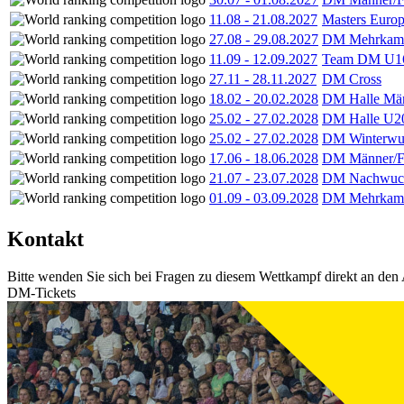
11.08
-
21.08.2027
Masters Europ
27.08
-
29.08.2027
DM Mehrkamp
11.09
-
12.09.2027
Team DM U16
27.11
-
28.11.2027
DM Cross
18.02
-
20.02.2028
DM Halle Män
25.02
-
27.02.2028
DM Halle U2
25.02
-
27.02.2028
DM Winterwu
17.06
-
18.06.2028
DM Männer/F
21.07
-
23.07.2028
DM Nachwuc
01.09
-
03.09.2028
DM Mehrkamp
Kontakt
Bitte wenden Sie sich bei Fragen zu diesem Wettkampf direkt an den 
DM-Tickets