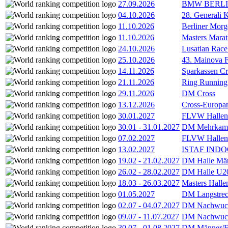
27.09.2026
BMW BERL
04.10.2026
28. Generali 
11.10.2026
Berliner Morg
11.10.2026
Masters Marat
24.10.2026
Lusatian Race
25.10.2026
43. Mainova F
14.11.2026
Sparkassen Cr
21.11.2026
Ring Running 
29.11.2026
DM Cross
13.12.2026
Cross-Europam
30.01.2027
FLVW Hallenme
30.01
-
31.01.2027
DM Mehrkamp
07.02.2027
FLVW Hallenme
13.02.2027
ISTAF INDOO
19.02
-
21.02.2027
DM Halle Män
26.02
-
28.02.2027
DM Halle U2
18.03
-
26.03.2027
Masters Hall
01.05.2027
DM Langstrec
02.07
-
04.07.2027
DM Nachwuc
09.07
-
11.07.2027
DM Nachwuc
30.07
-
01.08.2027
DM Männer/F