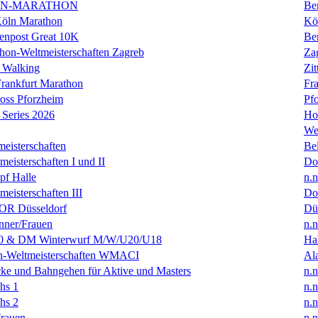
IN-MARATHON
Ber
Köln Marathon
Kö
enpost Great 10K
Ber
hon-Weltmeisterschaften Zagreb
Za
 Walking
Zit
rankfurt Marathon
Fra
oss Pforzheim
Pf
Series 2026
Ho
We
eisterschaften
Bel
isterschaften I und II
Do
f Halle
n.n
isterschaften III
Do
R Düsseldorf
Dü
ner/Frauen
n.n
0 & DM Winterwurf M/W/U20/U18
Hal
en-Weltmeisterschaften WMACI
Al
ke und Bahngehen für Aktive und Masters
n.n
hs 1
n.n
hs 2
n.n
rauen
n.n