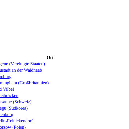
Ort
ene (Vereinigte Staaten)
ustadt an der Waldnaab
mburg
rmingham (Großbritannien)
d Vilbel
eibrücken
usanne (Schweiz)
egu (Südkorea)
fenburg
rlin-Reinickendorf
orzow (Polen)