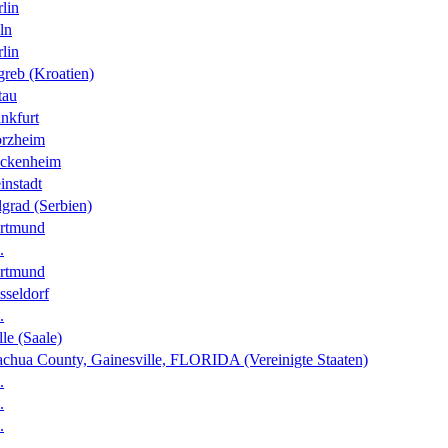
lin
ln
lin
greb (Kroatien)
tau
nkfurt
orzheim
ckenheim
instadt
grad (Serbien)
rtmund
.
rtmund
sseldorf
.
le (Saale)
achua County, Gainesville, FLORIDA (Vereinigte Staaten)
.
.
.
.