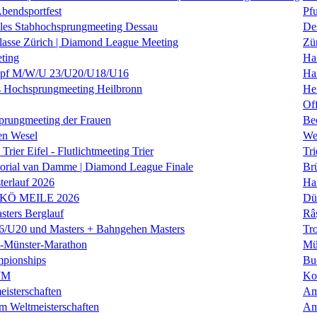
Abendsportfest
Pf
nales Stabhochsprungmeeting Dessau
De
klasse Zürich | Diamond League Meeting
Zü
ting
Hal
f M/W/U 23/U20/U18/U16
Ha
es Hochsprungmeeting Heilbronn
He
Of
prungmeeting der Frauen
Be
en Wesel
We
Trier Eifel - Flutlichtmeeting Trier
Tri
orial van Damme | Diamond League Finale
Brü
erlauf 2026
Ha
 KÖ MEILE 2026
Dü
ers Berglauf
Râ
U20 und Masters + Bahngehen Masters
Tro
k-Münster-Marathon
Mü
mpionships
Bu
WM
Ko
isterschaften
Am
m Weltmeisterschaften
Am