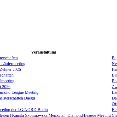
Veranstaltung
erschaften
Eug
r Läufermeeting
Ne
 Zehner 2026
Ha
schaften
Bi
dmeeting
Ba
it 2026
Zw
iamond League Meeting
La
eisterschaften Daegu
Da
Of
eeting der LG NORD Berlin
Be
lesien | Kamila Skolimowska Memorial | Diamond League Meeting
Ch