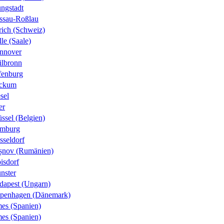
ungstadt
ssau-Roßlau
rich (Schweiz)
le (Saale)
nnover
ilbronn
fenburg
ckum
sel
er
ssel (Belgien)
mburg
sseldorf
șnov (Rumänien)
isdorf
nster
dapest (Ungarn)
penhagen (Dänemark)
es (Spanien)
es (Spanien)