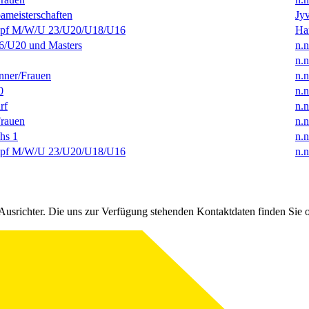
ameisterschaften
Jyv
f M/W/U 23/U20/U18/U16
Ha
/U20 und Masters
n.n
n.n
ner/Frauen
n.n
0
n.n
rf
n.n
rauen
n.n
hs 1
n.n
f M/W/U 23/U20/U18/U16
n.n
Ausrichter. Die uns zur Verfügung stehenden Kontaktdaten finden Sie 