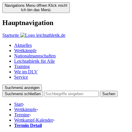
Navigations Menu öffnen
Klick mich!
Ich bin das Menü.
Hauptnavigation
Startseite
Aktuelles
Wettkämpfe
Nationalmannschaften
Leichtathletik für Alle
Training
Wir im DLV
Service
Suchmenü anzeigen
Suchmenü schließen
Suchen
Start
›
Wettkämpfe
›
Termine
›
Wettkampf-Kalender
›
Termin Detail