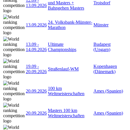
12.09
-
und Masters +
Troisdorf
13.09.2026
Bahngehen Masters
24. Volksbank-Münster-
13.09.2026
Münster
Marathon
13.09
-
Ultimate
Budapest
14.09.2026
Championships
(Ungarn)
19.09
-
Kopenhagen
Straßenlauf-WM
20.09.2026
(Dänemark)
100 km
20.09.2026
Ames (Spanien)
Weltmeisterschaften
Masters 100 km
20.09.2026
Ames (Spanien)
Weltmeisterschaften