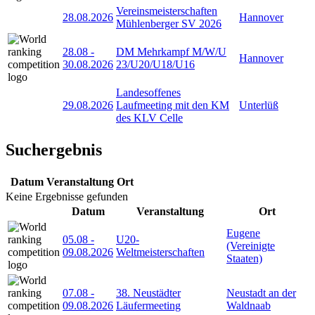
Vereinsmeisterschaften
28.08.2026
Hannover
Mühlenberger SV 2026
28.08
-
DM Mehrkampf M/W/U
Hannover
30.08.2026
23/U20/U18/U16
Landesoffenes
29.08.2026
Laufmeeting mit den KM
Unterlüß
des KLV Celle
Suchergebnis
Datum
Veranstaltung
Ort
Keine Ergebnisse gefunden
Datum
Veranstaltung
Ort
Eugene
05.08
-
U20-
(Vereinigte
09.08.2026
Weltmeisterschaften
Staaten)
07.08
-
38. Neustädter
Neustadt an der
09.08.2026
Läufermeeting
Waldnaab