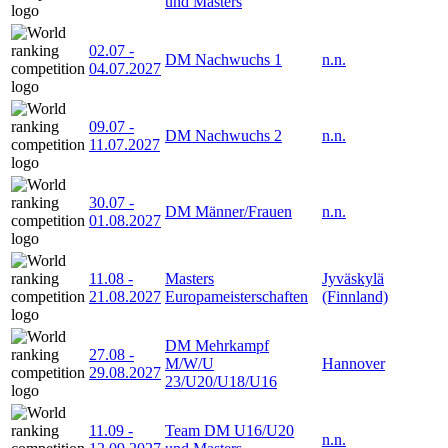
und Masters
02.07
-
DM Nachwuchs 1
n.n.
04.07.2027
09.07
-
DM Nachwuchs 2
n.n.
11.07.2027
30.07
-
DM Männer/Frauen
n.n.
01.08.2027
11.08
-
Masters
Jyväskylä
21.08.2027
Europameisterschaften
(Finnland)
DM Mehrkampf
27.08
-
M/W/U
Hannover
29.08.2027
23/U20/U18/U16
11.09
-
Team DM U16/U20
n.n.