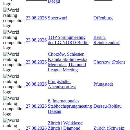
Daegu
23.08.2026
Speerwurf
Offenburg
TOP Sprungmeeting
Berlin-
23.08.2026
der LG NORD Berlin
Reinickendorf
Chorzów, Schlesien |
Kamila Skolimowska
23.08.2026
Chorzow (Polen)
Memorial | Diamond
League Meeting
Pfungstädter
26.08.2026
Pfungstadt
Abendsportfest
6. Internationales
27.08.2026
Stabhochsprungmeeting
Dessau-Roßlau
Dessau
Zürich | Weltklasse
27.08.2026
Zürich | Diamond
Zürich (Schweiz)