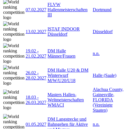
FLVW
07.02.2027
Hallenmeisterschaften
Dortmund
III
ISTAF INDOOR
13.02.2027
Düsseldorf
Düsseldorf
19.02
-
DM Halle
n.n.
21.02.2027
Männer/Frauen
DM Halle U20 & DM
26.02
-
Winterwurf
Halle (Saale)
28.02.2027
M/W/U20/U18
Alachua County,
Masters Hallen-
Gainesville,
18.03
-
Weltmeisterschaften
FLORIDA
26.03.2027
WMACI
(Vereinigte
Staaten)
DM Langstrecke und
01.05.2027
Bahngehen für Aktive
n.n.