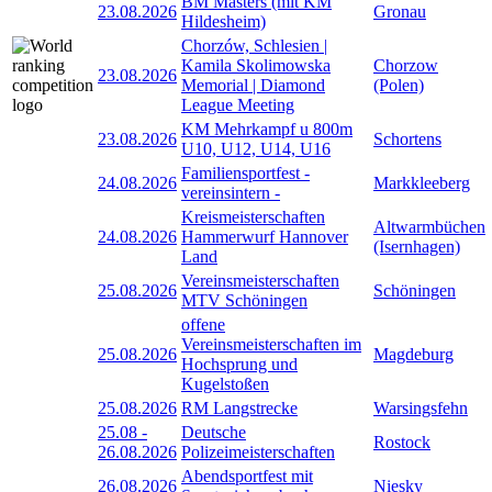
BM Masters (mit KM
23.08.2026
Gronau
Hildesheim)
Chorzów, Schlesien |
Kamila Skolimowska
Chorzow
23.08.2026
Memorial | Diamond
(Polen)
League Meeting
KM Mehrkampf u 800m
23.08.2026
Schortens
U10, U12, U14, U16
Familiensportfest -
24.08.2026
Markkleeberg
vereinsintern -
Kreismeisterschaften
Altwarmbüchen
24.08.2026
Hammerwurf Hannover
(Isernhagen)
Land
Vereinsmeisterschaften
25.08.2026
Schöningen
MTV Schöningen
offene
Vereinsmeisterschaften im
25.08.2026
Magdeburg
Hochsprung und
Kugelstoßen
25.08.2026
RM Langstrecke
Warsingsfehn
25.08
-
Deutsche
Rostock
26.08.2026
Polizeimeisterschaften
Abendsportfest mit
26.08.2026
Niesky