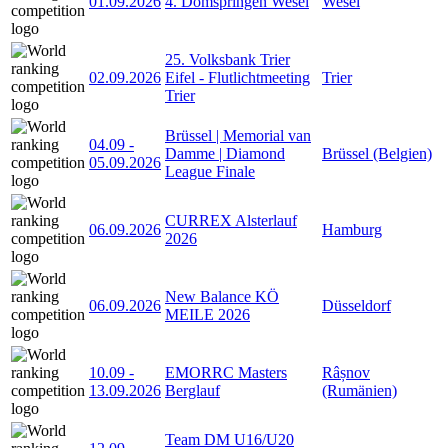
01.09.2026
4. Domspringen Wesel
Wesel
25. Volksbank Trier
02.09.2026
Eifel - Flutlichtmeeting
Trier
Trier
Brüssel | Memorial van
04.09
-
Damme | Diamond
Brüssel (Belgien)
05.09.2026
League Finale
CURREX Alsterlauf
06.09.2026
Hamburg
2026
New Balance KÖ
06.09.2026
Düsseldorf
MEILE 2026
10.09
-
EMORRC Masters
Râșnov
13.09.2026
Berglauf
(Rumänien)
Team DM U16/U20