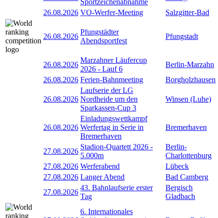
Sportzeichenabnahme
26.08.2026
VO-Werfer-Meeting
Salzgitter-Bad
Pfungstädter
26.08.2026
Pfungstadt
Abendsportfest
Marzahner Läufercup
26.08.2026
Berlin-Marzahn
2026 - Lauf 6
26.08.2026
Ferien-Bahnmeeting
Borgholzhausen
Laufserie der LG
26.08.2026
Nordheide um den
Winsen (Luhe)
Sparkassen-Cup 3
Einladungswettkampf
26.08.2026
Werfertag in Serie in
Bremerhaven
Bremerhaven
Stadion-Quartett 2026 -
Berlin-
27.08.2026
5.000m
Charlottenburg
27.08.2026
Werferabend
Lübeck
27.08.2026
Langer Abend
Bad Camberg
43. Bahnlaufserie erster
Bergisch
27.08.2026
Tag
Gladbach
6. Internationales