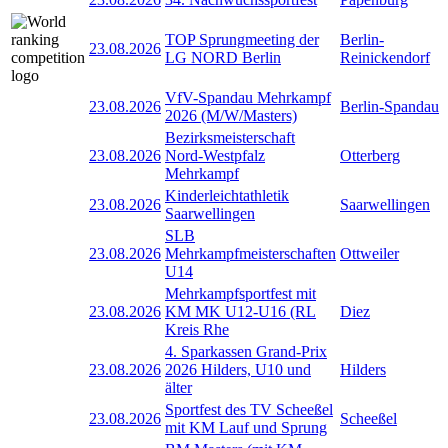
TOP Sprungmeeting der
Berlin-
23.08.2026
LG NORD Berlin
Reinickendorf
VfV-Spandau Mehrkampf
23.08.2026
Berlin-Spandau
2026 (M/W/Masters)
Bezirksmeisterschaft
23.08.2026
Nord-Westpfalz
Otterberg
Mehrkampf
Kinderleichtathletik
23.08.2026
Saarwellingen
Saarwellingen
SLB
23.08.2026
Mehrkampfmeisterschaften
Ottweiler
U14
Mehrkampfsportfest mit
23.08.2026
KM MK U12-U16 (RL
Diez
Kreis Rhe
4. Sparkassen Grand-Prix
23.08.2026
2026 Hilders, U10 und
Hilders
älter
Sportfest des TV Scheeßel
23.08.2026
Scheeßel
mit KM Lauf und Sprung