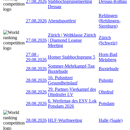
27.08.2026
Stabhochsprungmeeting
Dessau-Roßlau
Dessau
Rehlingen
27.08.2026
Abendsportfest
(Rehlingen-
Siersburg)
Zürich | Weltklasse Zürich
Zürich
27.08.2026
| Diamond League
(Schweiz)
Meeting
27.08
-
Horn-Bad
Horner Stabhochsprung 5
29.08.2026
Meinberg
Sommer-Mehrkampf-Tag
28.08.2026
Buxtehude
Buxtehude
16. Pulsnitzer
28.08.2026
Pulsnitz
Gesundheitslauf
29. Partner-Vierkampf des
28.08.2026
Ohrdruf
Ohrdrufer LV
6. Werfertag des ESV Lok
28.08.2026
Potsdam
Potsdam 2026
28.08.2026
HLF-Wurfmeeting
Halle (Saale)