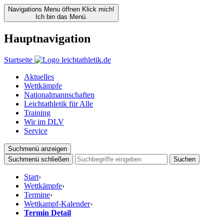
Navigations Menu öffnen
Klick mich!
Ich bin das Menü.
Hauptnavigation
Startseite
Aktuelles
Wettkämpfe
Nationalmannschaften
Leichtathletik für Alle
Training
Wir im DLV
Service
Suchmenü anzeigen
Suchmenü schließen
Suchen
Start
›
Wettkämpfe
›
Termine
›
Wettkampf-Kalender
›
Termin Detail