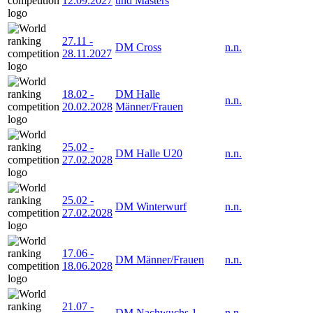
12.09.2027
und Masters
27.11
-
DM Cross
n.n.
28.11.2027
18.02
-
DM Halle
n.n.
20.02.2028
Männer/Frauen
25.02
-
DM Halle U20
n.n.
27.02.2028
25.02
-
DM Winterwurf
n.n.
27.02.2028
17.06
-
DM Männer/Frauen
n.n.
18.06.2028
21.07
-
DM Nachwuchs 1
n.n.