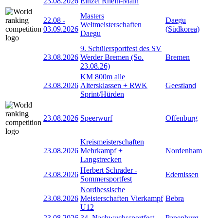
23.08.2026
Einzel Rhein-Main
Masters
22.08
-
Daegu
Weltmeisterschaften
03.09.2026
(Südkorea)
Daegu
9. Schülersportfest des SV
23.08.2026
Werder Bremen (So.
Bremen
23.08.26)
KM 800m alle
23.08.2026
Altersklassen + RWK
Geestland
Sprint/Hürden
23.08.2026
Speerwurf
Offenburg
Kreismeisterschaften
23.08.2026
Mehrkampf +
Nordenham
Langstrecken
Herbert Schrader -
23.08.2026
Edemissen
Sommersportfest
Nordhessische
23.08.2026
Meisterschaften Vierkampf
Bebra
U12
23.08.2026
34. Nachwuchssportfest
Papenburg