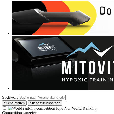
Stichwort
Suche starten
Suche zurücksetzen
Nur World Ranking
Competitions anzeigen