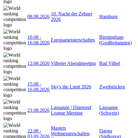
10. Nacht der Zehner
08.08.2026
Hamburg
2026
10.08
-
Birmingham
Europameisterschaften
16.08.2026
(Großbritannien)
12.08.2026
Vilbeler Abendmeeting
Bad Vilbel
15.08
-
Sky's the Limit 2026
Zweibrücken
16.08.2026
Lausanne | Diamond
Lausanne
21.08.2026
League Meeting
(Schweiz)
Masters
22.08
-
Daegu
Weltmeisterschaften
03.09.2026
(Südkorea)