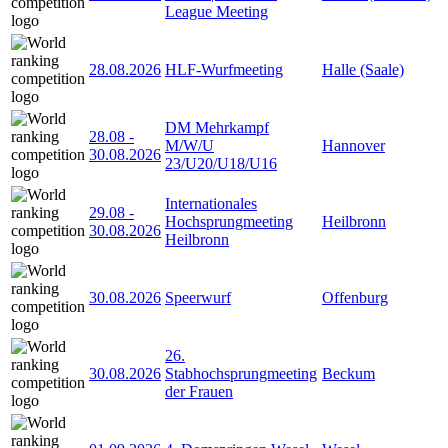
League Meeting
28.08.2026
HLF-Wurfmeeting
Halle (Saale)
DM Mehrkampf
28.08
-
M/W/U
Hannover
30.08.2026
23/U20/U18/U16
Internationales
29.08
-
Hochsprungmeeting
Heilbronn
30.08.2026
Heilbronn
30.08.2026
Speerwurf
Offenburg
26.
30.08.2026
Stabhochsprungmeeting
Beckum
der Frauen