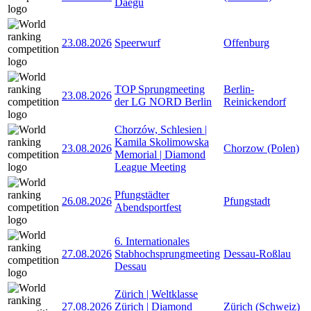
Daegu
23.08.2026
Speerwurf
Offenburg
TOP Sprungmeeting
Berlin-
23.08.2026
der LG NORD Berlin
Reinickendorf
Chorzów, Schlesien |
Kamila Skolimowska
23.08.2026
Chorzow (Polen)
Memorial | Diamond
League Meeting
Pfungstädter
26.08.2026
Pfungstadt
Abendsportfest
6. Internationales
27.08.2026
Stabhochsprungmeeting
Dessau-Roßlau
Dessau
Zürich | Weltklasse
27.08.2026
Zürich | Diamond
Zürich (Schweiz)