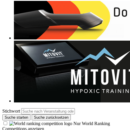
Stichwort
Suche starten
Suche zurücksetzen
Nur World Ranking
Competitions anzeigen