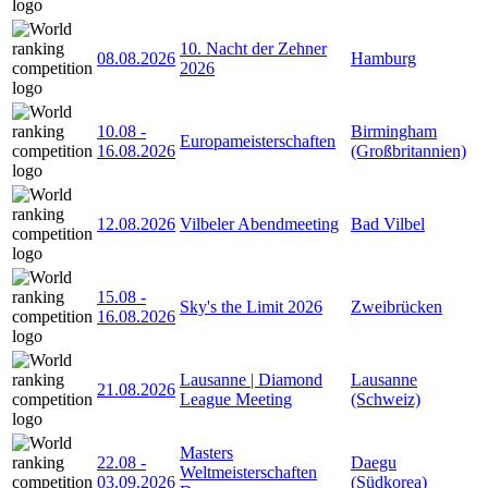
10. Nacht der Zehner
08.08.2026
Hamburg
2026
10.08
-
Birmingham
Europameisterschaften
16.08.2026
(Großbritannien)
12.08.2026
Vilbeler Abendmeeting
Bad Vilbel
15.08
-
Sky's the Limit 2026
Zweibrücken
16.08.2026
Lausanne | Diamond
Lausanne
21.08.2026
League Meeting
(Schweiz)
Masters
22.08
-
Daegu
Weltmeisterschaften
03.09.2026
(Südkorea)