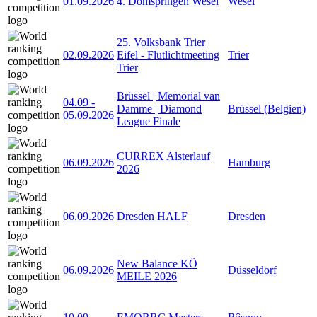
01.09.2026
4. Domspringen Wesel
Wesel
25. Volksbank Trier
02.09.2026
Eifel - Flutlichtmeeting
Trier
Trier
Brüssel | Memorial van
04.09
-
Damme | Diamond
Brüssel (Belgien)
05.09.2026
League Finale
CURREX Alsterlauf
06.09.2026
Hamburg
2026
06.09.2026
Dresden HALF
Dresden
New Balance KÖ
06.09.2026
Düsseldorf
MEILE 2026