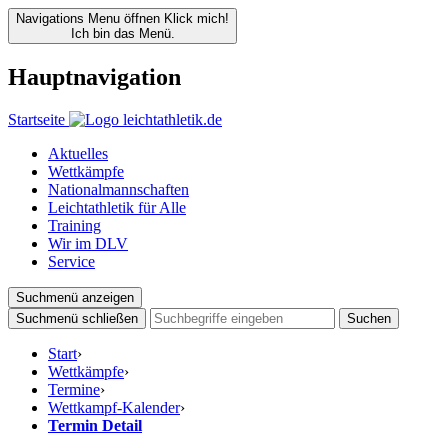
Navigations Menu öffnen
Klick mich!
Ich bin das Menü.
Hauptnavigation
Startseite
Aktuelles
Wettkämpfe
Nationalmannschaften
Leichtathletik für Alle
Training
Wir im DLV
Service
Suchmenü anzeigen
Suchmenü schließen
Suchen
Start
›
Wettkämpfe
›
Termine
›
Wettkampf-Kalender
›
Termin Detail