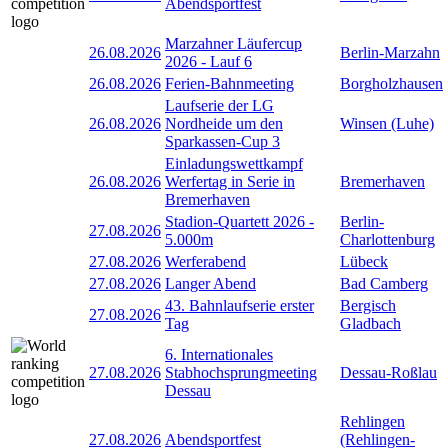
Abendsportfest
Marzahner Läufercup
26.08.2026
Berlin-Marzahn
2026 - Lauf 6
26.08.2026
Ferien-Bahnmeeting
Borgholzhausen
Laufserie der LG
26.08.2026
Nordheide um den
Winsen (Luhe)
Sparkassen-Cup 3
Einladungswettkampf
26.08.2026
Werfertag in Serie in
Bremerhaven
Bremerhaven
Stadion-Quartett 2026 -
Berlin-
27.08.2026
5.000m
Charlottenburg
27.08.2026
Werferabend
Lübeck
27.08.2026
Langer Abend
Bad Camberg
43. Bahnlaufserie erster
Bergisch
27.08.2026
Tag
Gladbach
6. Internationales
27.08.2026
Stabhochsprungmeeting
Dessau-Roßlau
Dessau
Rehlingen
27.08.2026
Abendsportfest
(Rehlingen-