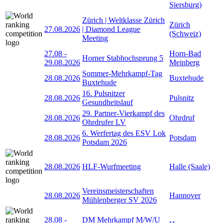
Siersburg)
Zürich | Weltklasse Zürich
Zürich
27.08.2026
| Diamond League
(Schweiz)
Meeting
27.08
-
Horn-Bad
Horner Stabhochsprung 5
29.08.2026
Meinberg
Sommer-Mehrkampf-Tag
28.08.2026
Buxtehude
Buxtehude
16. Pulsnitzer
28.08.2026
Pulsnitz
Gesundheitslauf
29. Partner-Vierkampf des
28.08.2026
Ohrdruf
Ohrdrufer LV
6. Werfertag des ESV Lok
28.08.2026
Potsdam
Potsdam 2026
28.08.2026
HLF-Wurfmeeting
Halle (Saale)
Vereinsmeisterschaften
28.08.2026
Hannover
Mühlenberger SV 2026
28.08
-
DM Mehrkampf M/W/U