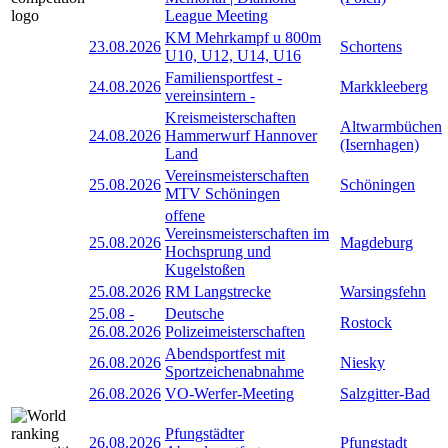
League Meeting
KM Mehrkampf u 800m
23.08.2026
Schortens
U10, U12, U14, U16
Familiensportfest -
24.08.2026
Markkleeberg
vereinsintern -
Kreismeisterschaften
Altwarmbüchen
24.08.2026
Hammerwurf Hannover
(Isernhagen)
Land
Vereinsmeisterschaften
25.08.2026
Schöningen
MTV Schöningen
offene
Vereinsmeisterschaften im
25.08.2026
Magdeburg
Hochsprung und
Kugelstoßen
25.08.2026
RM Langstrecke
Warsingsfehn
25.08
-
Deutsche
Rostock
26.08.2026
Polizeimeisterschaften
Abendsportfest mit
26.08.2026
Niesky
Sportzeichenabnahme
26.08.2026
VO-Werfer-Meeting
Salzgitter-Bad
Pfungstädter
26.08.2026
Pfungstadt