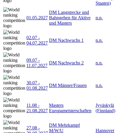
Staaten)
DM Langstrecke und
01.05.2027
Bahngehen für Aktive
n.n.
und Masters
02.07
-
DM Nachwuchs 1
n.n.
04.07.2027
09.07
-
DM Nachwuchs 2
n.n.
11.07.2027
30.07
-
DM Männer/Frauen
n.n.
01.08.2027
11.08
-
Masters
Jyväskylä
21.08.2027
Europameisterschaften
(Finnland)
DM Mehrkampf
27.08
-
M/W/U
Hannover