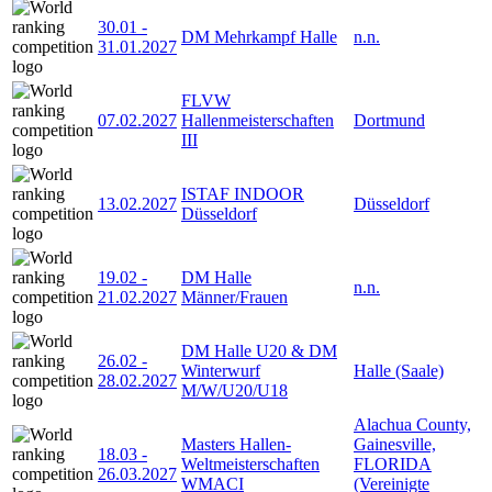
30.01
-
DM Mehrkampf Halle
n.n.
31.01.2027
FLVW
07.02.2027
Hallenmeisterschaften
Dortmund
III
ISTAF INDOOR
13.02.2027
Düsseldorf
Düsseldorf
19.02
-
DM Halle
n.n.
21.02.2027
Männer/Frauen
DM Halle U20 & DM
26.02
-
Winterwurf
Halle (Saale)
28.02.2027
M/W/U20/U18
Alachua County,
Masters Hallen-
Gainesville,
18.03
-
Weltmeisterschaften
FLORIDA
26.03.2027
WMACI
(Vereinigte