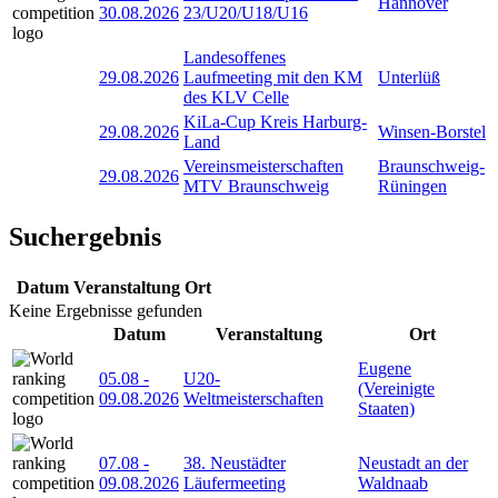
Hannover
30.08.2026
23/U20/U18/U16
Landesoffenes
29.08.2026
Laufmeeting mit den KM
Unterlüß
des KLV Celle
KiLa-Cup Kreis Harburg-
29.08.2026
Winsen-Borstel
Land
Vereinsmeisterschaften
Braunschweig-
29.08.2026
MTV Braunschweig
Rüningen
Suchergebnis
Datum
Veranstaltung
Ort
Keine Ergebnisse gefunden
Datum
Veranstaltung
Ort
Eugene
05.08
-
U20-
(Vereinigte
09.08.2026
Weltmeisterschaften
Staaten)
07.08
-
38. Neustädter
Neustadt an der
09.08.2026
Läufermeeting
Waldnaab