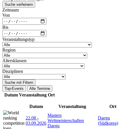
Suche verfeinern
Zeitraum
Von
Bis
Veranstaltungstyp
Region
Altersklassen
Disziplinen
Suche mit Filtern
Top-Events
Alle Termine
Datum
Veranstaltung
Ort
Datum
Veranstaltung
Ort
Masters
22.08
-
Daegu
Weltmeisterschaften
03.09.2026
(Südkorea)
Daegu