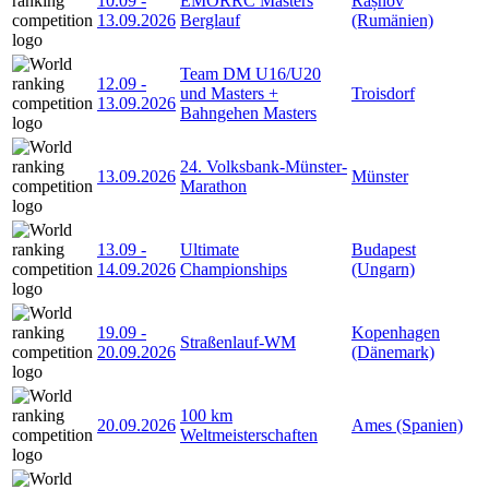
10.09
-
EMORRC Masters
Râșnov
13.09.2026
Berglauf
(Rumänien)
Team DM U16/U20
12.09
-
und Masters +
Troisdorf
13.09.2026
Bahngehen Masters
24. Volksbank-Münster-
13.09.2026
Münster
Marathon
13.09
-
Ultimate
Budapest
14.09.2026
Championships
(Ungarn)
19.09
-
Kopenhagen
Straßenlauf-WM
20.09.2026
(Dänemark)
100 km
20.09.2026
Ames (Spanien)
Weltmeisterschaften