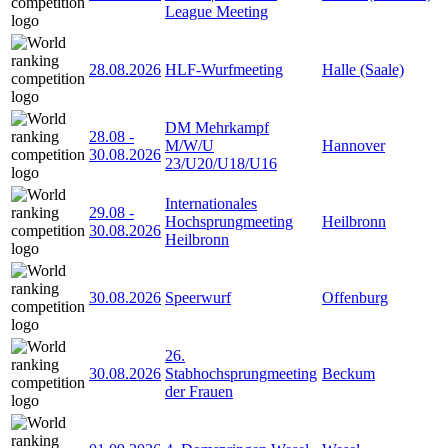
League Meeting
28.08.2026
HLF-Wurfmeeting
Halle (Saale)
DM Mehrkampf
28.08
-
M/W/U
Hannover
30.08.2026
23/U20/U18/U16
Internationales
29.08
-
Hochsprungmeeting
Heilbronn
30.08.2026
Heilbronn
30.08.2026
Speerwurf
Offenburg
26.
30.08.2026
Stabhochsprungmeeting
Beckum
der Frauen