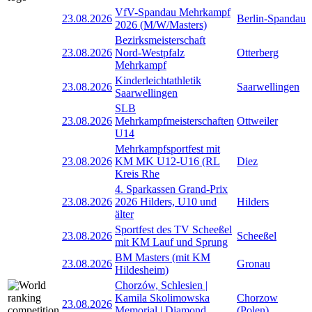
VfV-Spandau Mehrkampf
23.08.2026
Berlin-Spandau
2026 (M/W/Masters)
Bezirksmeisterschaft
23.08.2026
Nord-Westpfalz
Otterberg
Mehrkampf
Kinderleichtathletik
23.08.2026
Saarwellingen
Saarwellingen
SLB
23.08.2026
Mehrkampfmeisterschaften
Ottweiler
U14
Mehrkampfsportfest mit
23.08.2026
KM MK U12-U16 (RL
Diez
Kreis Rhe
4. Sparkassen Grand-Prix
23.08.2026
2026 Hilders, U10 und
Hilders
älter
Sportfest des TV Scheeßel
23.08.2026
Scheeßel
mit KM Lauf und Sprung
BM Masters (mit KM
23.08.2026
Gronau
Hildesheim)
Chorzów, Schlesien |
Kamila Skolimowska
Chorzow
23.08.2026
Memorial | Diamond
(Polen)