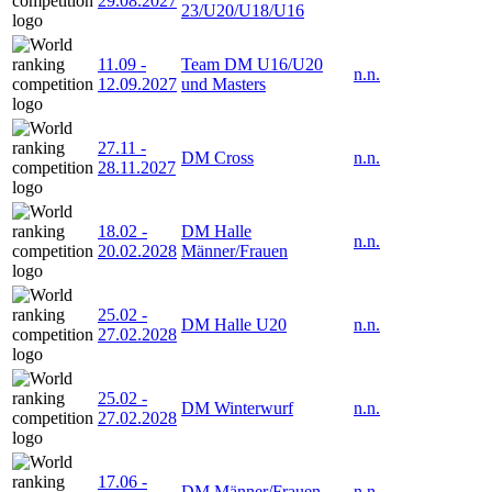
29.08.2027
23/U20/U18/U16
11.09
-
Team DM U16/U20
n.n.
12.09.2027
und Masters
27.11
-
DM Cross
n.n.
28.11.2027
18.02
-
DM Halle
n.n.
20.02.2028
Männer/Frauen
25.02
-
DM Halle U20
n.n.
27.02.2028
25.02
-
DM Winterwurf
n.n.
27.02.2028
17.06
-
DM Männer/Frauen
n.n.