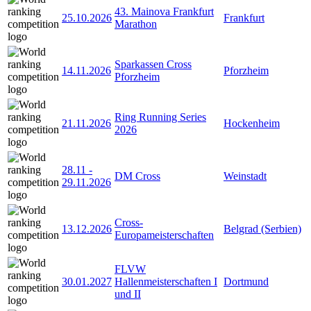
43. Mainova Frankfurt
25.10.2026
Frankfurt
Marathon
Sparkassen Cross
14.11.2026
Pforzheim
Pforzheim
Ring Running Series
21.11.2026
Hockenheim
2026
28.11
-
DM Cross
Weinstadt
29.11.2026
Cross-
13.12.2026
Belgrad (Serbien)
Europameisterschaften
FLVW
30.01.2027
Hallenmeisterschaften I
Dortmund
und II