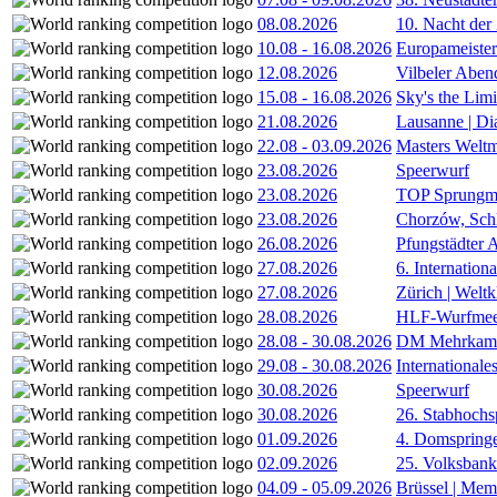
08.08.2026
10. Nacht der
10.08
-
16.08.2026
Europameister
12.08.2026
Vilbeler Aben
15.08
-
16.08.2026
Sky's the Lim
21.08.2026
Lausanne | D
22.08
-
03.09.2026
Masters Weltm
23.08.2026
Speerwurf
23.08.2026
TOP Sprungm
23.08.2026
Chorzów, Sch
26.08.2026
Pfungstädter 
27.08.2026
6. Internatio
27.08.2026
Zürich | Welt
28.08.2026
HLF-Wurfmee
28.08
-
30.08.2026
DM Mehrkamp
29.08
-
30.08.2026
International
30.08.2026
Speerwurf
30.08.2026
26. Stabhochs
01.09.2026
4. Domspring
02.09.2026
25. Volksbank 
04.09
-
05.09.2026
Brüssel | Mem