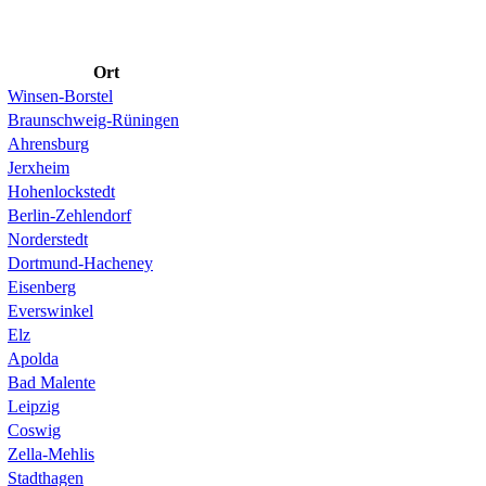
Ort
Winsen-Borstel
Braunschweig-Rüningen
Ahrensburg
Jerxheim
Hohenlockstedt
Berlin-Zehlendorf
Norderstedt
Dortmund-Hacheney
Eisenberg
Everswinkel
Elz
Apolda
Bad Malente
Leipzig
Coswig
Zella-Mehlis
Stadthagen