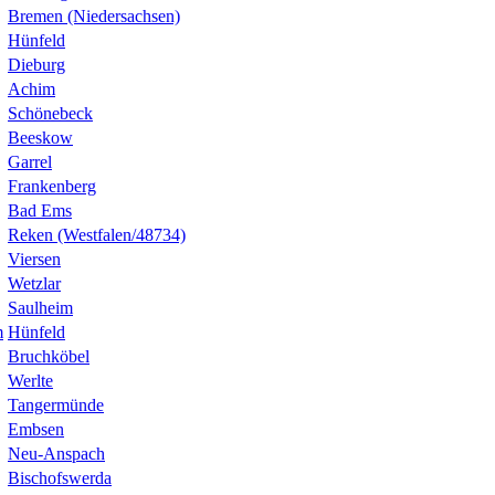
Bremen (Niedersachsen)
Hünfeld
Dieburg
Achim
Schönebeck
Beeskow
Garrel
Frankenberg
Bad Ems
Reken (Westfalen/48734)
Viersen
Wetzlar
Saulheim
m
Hünfeld
Bruchköbel
Werlte
Tangermünde
Embsen
Neu-Anspach
Bischofswerda