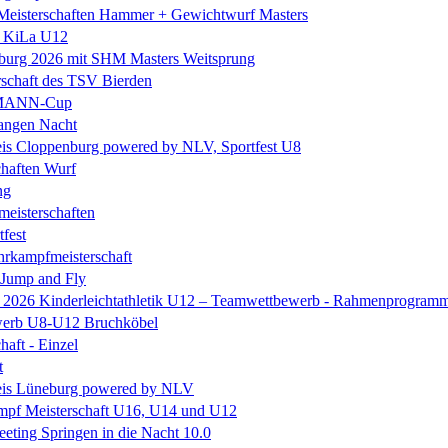
isterschaften Hammer + Gewichtwurf Masters
e KiLa U12
eburg 2026 mit SHM Masters Weitsprung
rschaft des TSV Bierden
MANN-Cup
langen Nacht
is Cloppenburg powered by NLV, Sportfest U8
chaften Wurf
ng
eisterschaften
tfest
rkampfmeisterschaft
 Jump and Fly
e 2026 Kinderleichtathletik U12 – Teamwettbewerb - Rahmenprogram
erb U8-U12 Bruchköbel
haft - Einzel
t
is Lüneburg powered by NLV
mpf Meisterschaft U16, U14 und U12
ting Springen in die Nacht 10.0