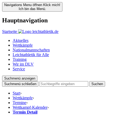
Navigations Menu öffnen
Klick mich!
Ich bin das Menü.
Hauptnavigation
Startseite
Aktuelles
Wettkämpfe
Nationalmannschaften
Leichtathletik für Alle
Training
Wir im DLV
Service
Suchmenü anzeigen
Suchmenü schließen
Suchen
Start
›
Wettkämpfe
›
Termine
›
Wettkampf-Kalender
›
Termin Detail