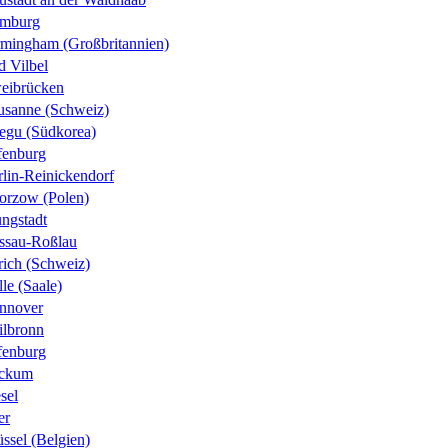
mburg
rmingham (Großbritannien)
d Vilbel
eibrücken
usanne (Schweiz)
egu (Südkorea)
fenburg
rlin-Reinickendorf
orzow (Polen)
ungstadt
ssau-Roßlau
rich (Schweiz)
le (Saale)
nnover
ilbronn
fenburg
ckum
sel
er
ssel (Belgien)