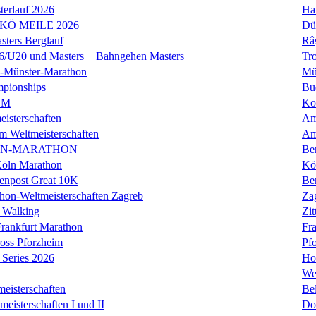
erlauf 2026
Ha
 KÖ MEILE 2026
Dü
ers Berglauf
Râ
U20 und Masters + Bahngehen Masters
Tro
k-Münster-Marathon
Mü
mpionships
Bu
WM
Ko
isterschaften
Am
m Weltmeisterschaften
Am
IN-MARATHON
Ber
Köln Marathon
Kö
enpost Great 10K
Ber
hon-Weltmeisterschaften Zagreb
Za
 Walking
Zit
rankfurt Marathon
Fra
oss Pforzheim
Pf
Series 2026
Ho
We
eisterschaften
Bel
isterschaften I und II
Do