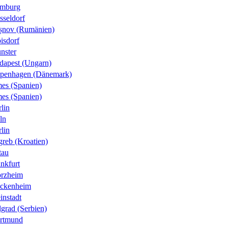
mburg
sseldorf
șnov (Rumänien)
isdorf
nster
dapest (Ungarn)
penhagen (Dänemark)
es (Spanien)
es (Spanien)
lin
ln
lin
greb (Kroatien)
tau
nkfurt
orzheim
ckenheim
instadt
grad (Serbien)
rtmund