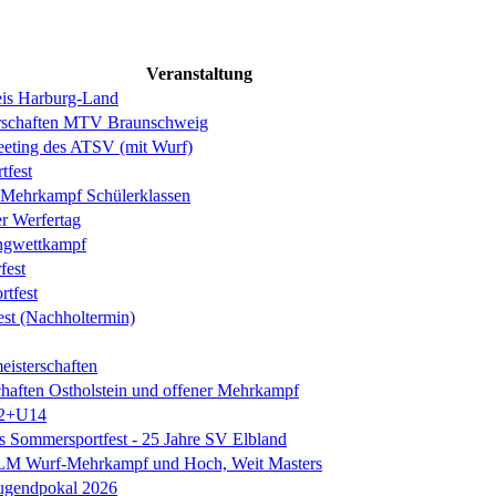
Veranstaltung
is Harburg-Land
erschaften MTV Braunschweig
eeting des ATSV (mit Wurf)
tfest
ehrkampf Schülerklassen
er Werfertag
ngwettkampf
est
rtfest
est (Nachholtermin)
eisterschaften
chaften Ostholstein und offener Mehrkampf
2+U14
es Sommersportfest - 25 Jahre SV Elbland
 LM Wurf-Mehrkampf und Hoch, Weit Masters
Jugendpokal 2026