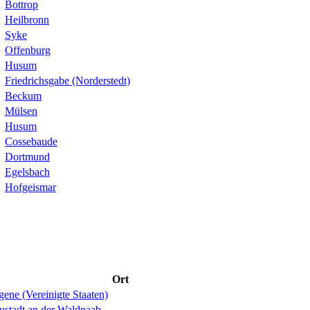
Bottrop
Heilbronn
Syke
Offenburg
Husum
Friedrichsgabe (Norderstedt)
Beckum
Mülsen
Husum
Cossebaude
Dortmund
Egelsbach
Hofgeismar
Ort
ene (Vereinigte Staaten)
ustadt an der Waldnaab