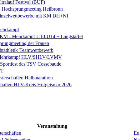
ltralauf Festival (BUF)
es Hochsprungmeeting Heilbronn
. Einzelwettbewerbe mit KM DH+NI
ehrkampf
 KM - Mehrkampf U10-U14 + Langstaffel
prungmeeting der Frauen
chtathletik-Teamwettbewerb
 Mehrkampf HLV/SHLV/LVMV
k-Sportfest des TSV Cossebaude
ST
sterschaften Halbmarathon
chaften HLV-Kreis Hofgeismar 2026
Veranstaltung
erschaften
Eug
r Läufermeeting
Ne