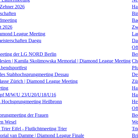
 Zehner 2026
Ha
schaften
Bi
dmeeting
Ba
it 2026
Zw
iamond League Meeting
La
eisterschaften Daegu
Da
Of
eeting der LG NORD Berlin
Be
lesien | Kamila Skolimowska Memorial | Diamond League Meeting
Ch
Abendsportfest
Pf
nales Stabhochsprungmeeting Dessau
De
klasse Zürich | Diamond League Meeting
Zü
ting
Hal
f M/W/U 23/U20/U18/U16
Ha
es Hochsprungmeeting Heilbronn
He
Of
prungmeeting der Frauen
Be
en Wesel
We
Trier Eifel - Flutlichtmeeting Trier
Tri
orial van Damme | Diamond League Finale
Brü