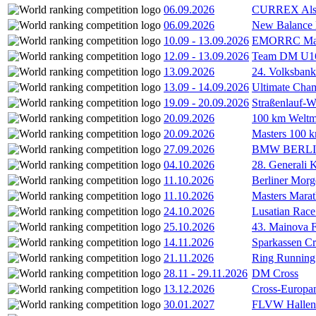
06.09.2026
CURREX Alst
06.09.2026
New Balance
10.09
-
13.09.2026
EMORRC Mast
12.09
-
13.09.2026
Team DM U16/
13.09.2026
24. Volksban
13.09
-
14.09.2026
Ultimate Cha
19.09
-
20.09.2026
Straßenlauf-
20.09.2026
100 km Weltme
20.09.2026
Masters 100 k
27.09.2026
BMW BERL
04.10.2026
28. Generali 
11.10.2026
Berliner Morg
11.10.2026
Masters Marat
24.10.2026
Lusatian Race
25.10.2026
43. Mainova F
14.11.2026
Sparkassen Cr
21.11.2026
Ring Running 
28.11
-
29.11.2026
DM Cross
13.12.2026
Cross-Europam
30.01.2027
FLVW Hallenme