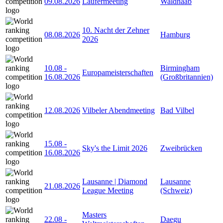
09.08.2026
Läufermeeting
Waldnaab
10. Nacht der Zehner
08.08.2026
Hamburg
2026
10.08
-
Birmingham
Europameisterschaften
16.08.2026
(Großbritannien)
12.08.2026
Vilbeler Abendmeeting
Bad Vilbel
15.08
-
Sky's the Limit 2026
Zweibrücken
16.08.2026
Lausanne | Diamond
Lausanne
21.08.2026
League Meeting
(Schweiz)
Masters
22.08
-
Daegu