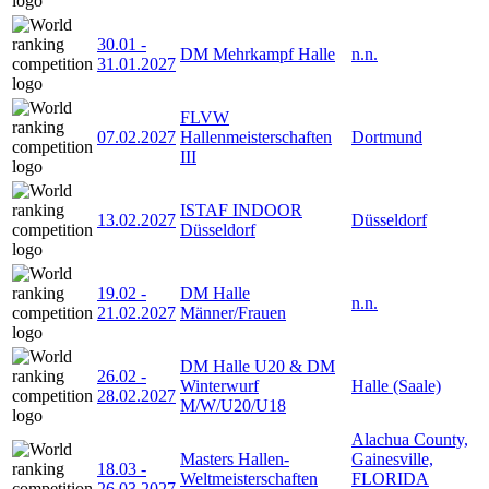
30.01
-
DM Mehrkampf Halle
n.n.
31.01.2027
FLVW
07.02.2027
Hallenmeisterschaften
Dortmund
III
ISTAF INDOOR
13.02.2027
Düsseldorf
Düsseldorf
19.02
-
DM Halle
n.n.
21.02.2027
Männer/Frauen
DM Halle U20 & DM
26.02
-
Winterwurf
Halle (Saale)
28.02.2027
M/W/U20/U18
Alachua County,
Masters Hallen-
Gainesville,
18.03
-
Weltmeisterschaften
FLORIDA
26.03.2027