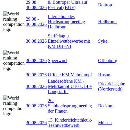
29.08
-
8. Bottroper Ultralauf
Bottrop
30.08.2026
Festival (BUF)
Internationales
29.08
-
Hochsprungmeeting
Heilbronn
30.08.2026
Heilbronn
Staffeltag u.
30.08.2026
Einzelwettbewerbe mit
Syke
KM DH+NI
30.08.2026
Speerwurf
Offenburg
30.08.2026
Offene KM Mehrkampf
Husum
Landesoffene KM -
Friedrichsgabe
30.08.2026
Mehrkampf U10-U14 +
(Norderstedt)
Langstaffel
26.
30.08.2026
Stabhochsprungmeeting
Beckum
der Frauen
13. Kinderleichtathletik-
30.08.2026
Mülsen
Teamwettbewerb