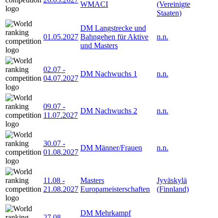
WMACI
(Vereinigte
Staaten)
DM Langstrecke und
01.05.2027
Bahngehen für Aktive
n.n.
und Masters
02.07
-
DM Nachwuchs 1
n.n.
04.07.2027
09.07
-
DM Nachwuchs 2
n.n.
11.07.2027
30.07
-
DM Männer/Frauen
n.n.
01.08.2027
11.08
-
Masters
Jyväskylä
21.08.2027
Europameisterschaften
(Finnland)
DM Mehrkampf
27.08
-