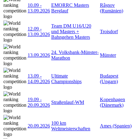
10.09
-
EMORRC Masters
Râșnov
13.09.2026
Berglauf
(Rumänien)
Team DM U16/U20
12.09
-
und Masters +
Troisdorf
13.09.2026
Bahngehen Masters
24. Volksbank-Münster-
13.09.2026
Münster
Marathon
13.09
-
Ultimate
Budapest
14.09.2026
Championships
(Ungarn)
19.09
-
Kopenhagen
Straßenlauf-WM
20.09.2026
(Dänemark)
100 km
20.09.2026
Ames (Spanien)
Weltmeisterschaften