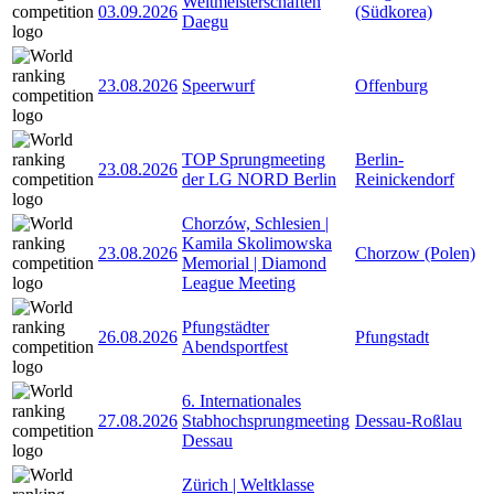
Weltmeisterschaften
03.09.2026
(Südkorea)
Daegu
23.08.2026
Speerwurf
Offenburg
TOP Sprungmeeting
Berlin-
23.08.2026
der LG NORD Berlin
Reinickendorf
Chorzów, Schlesien |
Kamila Skolimowska
23.08.2026
Chorzow (Polen)
Memorial | Diamond
League Meeting
Pfungstädter
26.08.2026
Pfungstadt
Abendsportfest
6. Internationales
27.08.2026
Stabhochsprungmeeting
Dessau-Roßlau
Dessau
Zürich | Weltklasse