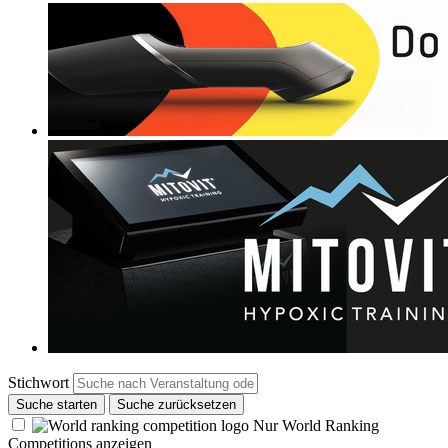
Stichwort
Suche starten
Suche zurücksetzen
Nur World Ranking
Competitions anzeigen