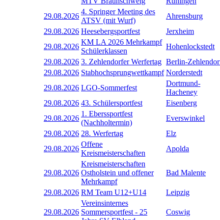
MTV Braunschweig
Rüningen
4. Springer Meeting des
29.08.2026
Ahrensburg
ATSV (mit Wurf)
29.08.2026
Heesebergsportfest
Jerxheim
KM LA 2026 Mehrkampf
29.08.2026
Hohenlockstedt
Schülerklassen
29.08.2026
3. Zehlendorfer Werfertag
Berlin-Zehlendor
29.08.2026
Stabhochsprungwettkampf
Norderstedt
Dortmund-
29.08.2026
LGO-Sommerfest
Hacheney
29.08.2026
43. Schülersportfest
Eisenberg
1. Eberssportfest
29.08.2026
Everswinkel
(Nachholtermin)
29.08.2026
28. Werfertag
Elz
Offene
29.08.2026
Apolda
Kreismeisterschaften
Kreismeisterschaften
29.08.2026
Ostholstein und offener
Bad Malente
Mehrkampf
29.08.2026
RM Team U12+U14
Leipzig
Vereinsinternes
29.08.2026
Sommersportfest - 25
Coswig