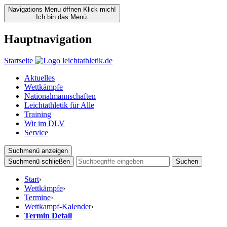
Navigations Menu öffnen
Klick mich!
Ich bin das Menü.
Hauptnavigation
Startseite
Aktuelles
Wettkämpfe
Nationalmannschaften
Leichtathletik für Alle
Training
Wir im DLV
Service
Suchmenü anzeigen
Suchmenü schließen
Suchen
Start
›
Wettkämpfe
›
Termine
›
Wettkampf-Kalender
›
Termin Detail