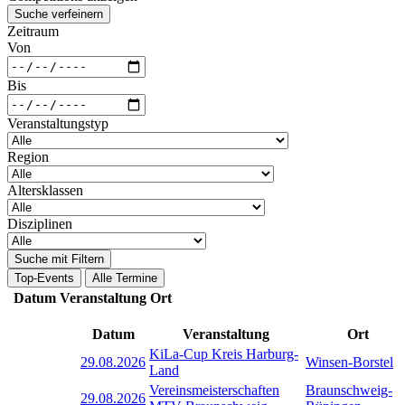
Suche verfeinern
Zeitraum
Von
Bis
Veranstaltungstyp
Region
Altersklassen
Disziplinen
Suche mit Filtern
Top-Events
Alle Termine
Datum
Veranstaltung
Ort
Datum
Veranstaltung
Ort
KiLa-Cup Kreis Harburg-
29.08.2026
Winsen-Borstel
Land
Vereinsmeisterschaften
Braunschweig-
29.08.2026