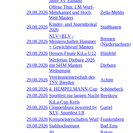
Jahre SV Elbland
Offene Thür. LM Wurf-
29.08.2026
Mehrkampf und Hoch,
Zella-Mehlis
Weit Masters
Kinder- und Jugendpokal
29.08.2026
Stadthagen
2026
NLV+BLV -
Bremen
29.08.2026
Meisterschaften Hammer
(Niedersachsen)
+ Gewichtwurf Masters
29.08.2026
Hessen-Finale KiLa U12
Hünfeld
Werfertag Dieburg 2026
29.08.2026
mit SHM Masters
Dieburg
Weitsprung
Vereinsmeisterschaft des
29.08.2026
Achim
TSV Bierden
29.08.2026
4. HEMPELMANN-Cup
Schönebeck
29.08.2026
Sportfest zur langen Nacht
Beeskow
KiLa-Cup Kreis
29.08.2026
Cloppenburg powered by
Garrel
NLV, Sportfest U8
29.08.2026
Kreismeisterschaften Wurf
Frankenberg
29.08.2026
Stabhochsprung
Bad Ems
40.
Reken