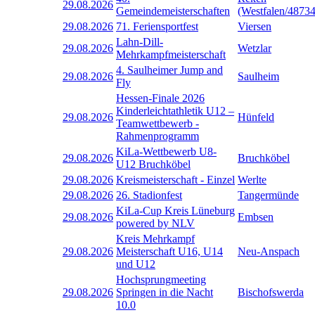
29.08.2026
Gemeindemeisterschaften
(Westfalen/48734
29.08.2026
71. Feriensportfest
Viersen
Lahn-Dill-
29.08.2026
Wetzlar
Mehrkampfmeisterschaft
4. Saulheimer Jump and
29.08.2026
Saulheim
Fly
Hessen-Finale 2026
Kinderleichtathletik U12 –
29.08.2026
Hünfeld
Teamwettbewerb -
Rahmenprogramm
KiLa-Wettbewerb U8-
29.08.2026
Bruchköbel
U12 Bruchköbel
29.08.2026
Kreismeisterschaft - Einzel
Werlte
29.08.2026
26. Stadionfest
Tangermünde
KiLa-Cup Kreis Lüneburg
29.08.2026
Embsen
powered by NLV
Kreis Mehrkampf
29.08.2026
Meisterschaft U16, U14
Neu-Anspach
und U12
Hochsprungmeeting
29.08.2026
Springen in die Nacht
Bischofswerda
10.0