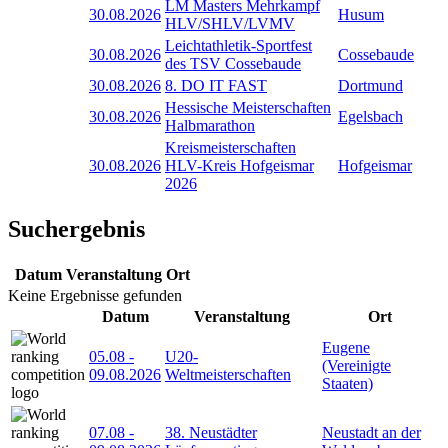
LM Masters Mehrkampf
30.08.2026
Husum
HLV/SHLV/LVMV
Leichtathletik-Sportfest
30.08.2026
Cossebaude
des TSV Cossebaude
30.08.2026
8. DO IT FAST
Dortmund
Hessische Meisterschaften
30.08.2026
Egelsbach
Halbmarathon
Kreismeisterschaften
30.08.2026
HLV-Kreis Hofgeismar
Hofgeismar
2026
Suchergebnis
Datum
Veranstaltung
Ort
Keine Ergebnisse gefunden
Datum
Veranstaltung
Ort
Eugene
05.08
-
U20-
(Vereinigte
09.08.2026
Weltmeisterschaften
Staaten)
07.08
-
38. Neustädter
Neustadt an der