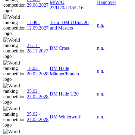
M/W/U
Hannover
29.08.2027
23/U20/U18/U16
11.09
-
Team DM U16/U20
n.n.
12.09.2027
und Masters
27.11
-
DM Cross
n.n.
28.11.2027
18.02
-
DM Halle
n.n.
20.02.2028
Männer/Frauen
25.02
-
DM Halle U20
n.n.
27.02.2028
25.02
-
DM Winterwurf
n.n.
27.02.2028