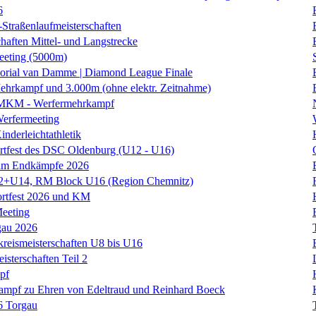
6
traßenlaufmeisterschaften
haften Mittel- und Langstrecke
eting (5000m)
orial van Damme | Diamond League Finale
hrkampf und 3.000m (ohne elektr. Zeitnahme)
 MKM - Werfermehrkampf
erfermeeting
nderleichtathletik
rtfest des DSC Oldenburg (U12 - U16)
am Endkämpfe 2026
+U14, RM Block U16 (Region Chemnitz)
ortfest 2026 und KM
eeting
gau 2026
kreismeisterschaften U8 bis U16
isterschaften Teil 2
pf
kampf zu Ehren von Edeltraud und Reinhard Boeck
6 Torgau