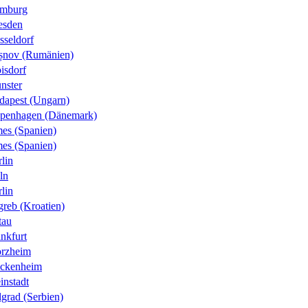
mburg
esden
sseldorf
șnov (Rumänien)
isdorf
nster
dapest (Ungarn)
penhagen (Dänemark)
es (Spanien)
es (Spanien)
lin
ln
lin
greb (Kroatien)
tau
nkfurt
orzheim
ckenheim
instadt
grad (Serbien)