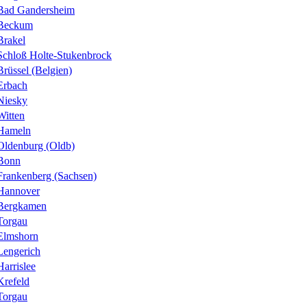
Bad Gandersheim
Beckum
Brakel
Schloß Holte-Stukenbrock
Brüssel (Belgien)
Erbach
Niesky
Witten
Hameln
Oldenburg (Oldb)
Bonn
Frankenberg (Sachsen)
Hannover
Bergkamen
Torgau
Elmshorn
Lengerich
Harrislee
Krefeld
Torgau