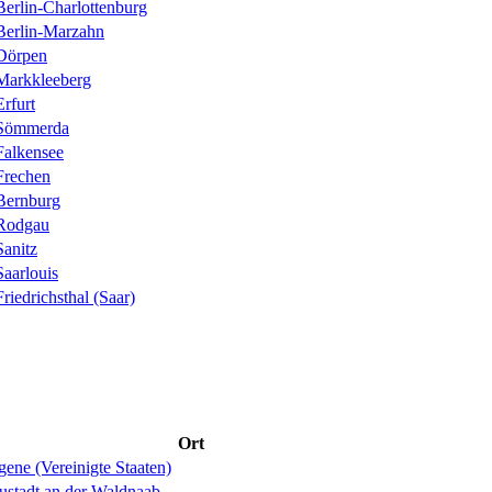
Berlin-Charlottenburg
Berlin-Marzahn
Dörpen
Markkleeberg
Erfurt
Sömmerda
Falkensee
Frechen
Bernburg
Rodgau
Sanitz
Saarlouis
Friedrichsthal (Saar)
Ort
ene (Vereinigte Staaten)
ustadt an der Waldnaab