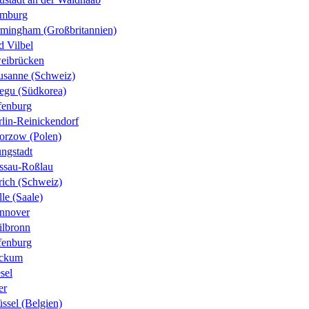
mburg
rmingham (Großbritannien)
d Vilbel
eibrücken
usanne (Schweiz)
egu (Südkorea)
fenburg
rlin-Reinickendorf
orzow (Polen)
ungstadt
ssau-Roßlau
rich (Schweiz)
le (Saale)
nnover
ilbronn
fenburg
ckum
sel
er
ssel (Belgien)