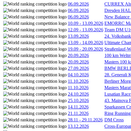
06.09.2026
CURREX Alst
06.09.2026
Dresden HA
06.09.2026
New Balance
10.09
-
13.09.2026
EMORRC Mast
12.09
-
13.09.2026
Team DM U16/
13.09.2026
24. Volksban
13.09
-
14.09.2026
Ultimate Cha
19.09
-
20.09.2026
Straßenlauf-
20.09.2026
100 km Weltme
20.09.2026
Masters 100 k
27.09.2026
BMW BERL
04.10.2026
28. Generali 
11.10.2026
Berliner Morg
11.10.2026
Masters Marat
24.10.2026
Lusatian Race
25.10.2026
43. Mainova F
14.11.2026
Sparkassen Cr
21.11.2026
Ring Running 
28.11
-
29.11.2026
DM Cross
13.12.2026
Cross-Europam