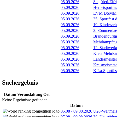
05.09.2026
Siegfried-Eif
05.09.2026
Herbstsportf
05.09.2026
EVM DSMM+
05.09.2026
35. Sportfest
05.09.2026
19. Kinderze
05.09.2026
3. Sömmerdae
05.09.2026
Brandenburgi
05.09.2026
Mehrkampfta
05.09.2026
12. Stadtwer
05.09.2026
Kreis-Mehrka
05.09.2026
Landesmeister
05.09.2026
Kreismeister
05.09.2026
KiLa-Sportfes
Suchergebnis
Datum
Veranstaltung
Ort
Keine Ergebnisse gefunden
Datum
05.08
-
09.08.2026
U20-Weltmeist
07.08
-
09.08.2026
38. Neustädte