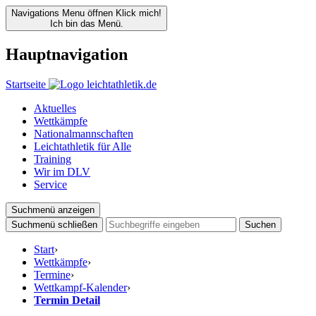
Navigations Menu öffnen
Klick mich!
Ich bin das Menü.
Hauptnavigation
Startseite
Aktuelles
Wettkämpfe
Nationalmannschaften
Leichtathletik für Alle
Training
Wir im DLV
Service
Suchmenü anzeigen
Suchmenü schließen
Suchen
Start
›
Wettkämpfe
›
Termine
›
Wettkampf-Kalender
›
Termin Detail