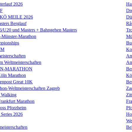
erlauf 2026
Ha
LF
Dr
 KÖ MEILE 2026
Dü
ers Berglauf
Râ
U20 und Masters + Bahngehen Masters
Tro
k-Münster-Marathon
Mü
mpionships
Bu
WM
Ko
isterschaften
Am
m Weltmeisterschaften
Am
IN-MARATHON
Ber
Köln Marathon
Kö
enpost Great 10K
Ber
hon-Weltmeisterschaften Zagreb
Za
 Walking
Zit
rankfurt Marathon
Fra
oss Pforzheim
Pf
Series 2026
Ho
We
eisterschaften
Bel