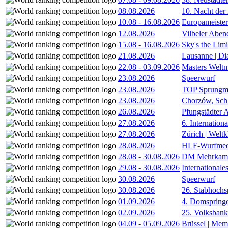
08.08.2026
10. Nacht der
10.08
-
16.08.2026
Europameister
12.08.2026
Vilbeler Aben
15.08
-
16.08.2026
Sky's the Lim
21.08.2026
Lausanne | D
22.08
-
03.09.2026
Masters Weltm
23.08.2026
Speerwurf
23.08.2026
TOP Sprungm
23.08.2026
Chorzów, Sch
26.08.2026
Pfungstädter 
27.08.2026
6. Internatio
27.08.2026
Zürich | Welt
28.08.2026
HLF-Wurfmee
28.08
-
30.08.2026
DM Mehrkamp
29.08
-
30.08.2026
International
30.08.2026
Speerwurf
30.08.2026
26. Stabhochs
01.09.2026
4. Domspring
02.09.2026
25. Volksbank 
04.09
-
05.09.2026
Brüssel | Mem