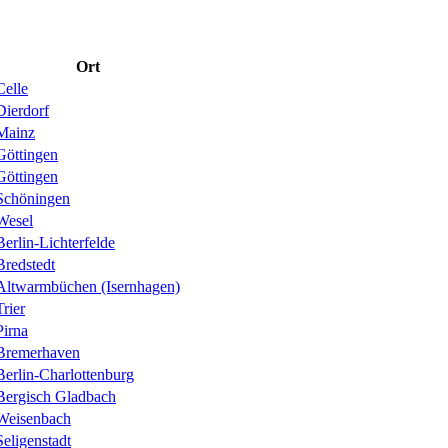
Ort
Celle
Dierdorf
Mainz
Göttingen
Göttingen
Schöningen
Wesel
Berlin-Lichterfelde
Bredstedt
Altwarmbüchen (Isernhagen)
Trier
Pirna
Bremerhaven
Berlin-Charlottenburg
Bergisch Gladbach
Weisenbach
Seligenstadt