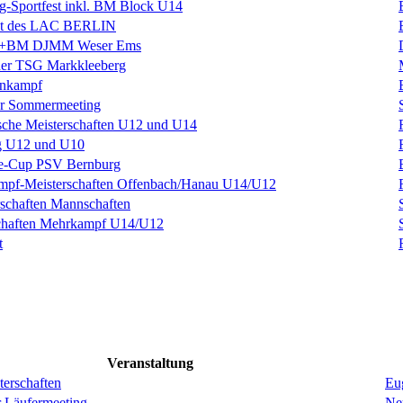
rig-Sportfest inkl. BM Block U14
est des LAC BERLIN
BM DJMM Weser Ems
 der TSG Markkleeberg
hnkampf
r Sommermeeting
sche Meisterschaften U12 und U14
g U12 und U10
ke-Cup PSV Bernburg
mpf-Meisterschaften Offenbach/Hanau U14/U12
schaften Mannschaften
schaften Mehrkampf U14/U12
t
Veranstaltung
erschaften
Eug
r Läufermeeting
Ne