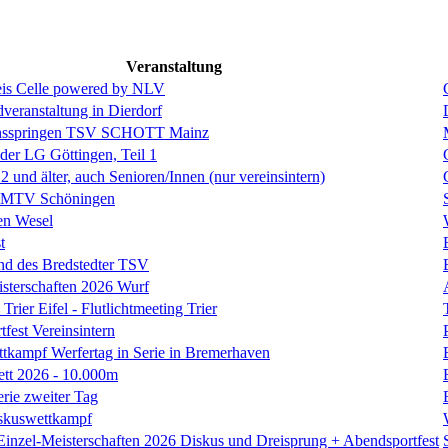
Veranstaltung
is Celle powered by NLV
eranstaltung in Dierdorf
hsspringen TSV SCHOTT Mainz
 der LG Göttingen, Teil 1
und älter, auch Senioren/Innen (nur vereinsintern)
s MTV Schöningen
en Wesel
t
nd des Bredstedter TSV
isterschaften 2026 Wurf
Trier Eifel - Flutlichtmeeting Trier
fest Vereinsintern
tkampf Werfertag in Serie in Bremerhaven
ett 2026 - 10.000m
erie zweiter Tag
skuswettkampf
Einzel-Meisterschaften 2026 Diskus und Dreisprung + Abendsportfest