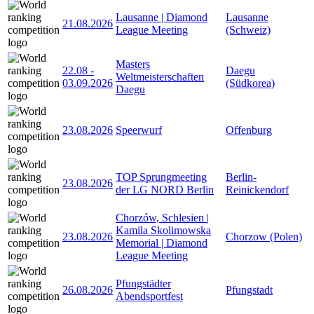
Lausanne | Diamond
Lausanne
21.08.2026
League Meeting
(Schweiz)
Masters
22.08
-
Daegu
Weltmeisterschaften
03.09.2026
(Südkorea)
Daegu
23.08.2026
Speerwurf
Offenburg
TOP Sprungmeeting
Berlin-
23.08.2026
der LG NORD Berlin
Reinickendorf
Chorzów, Schlesien |
Kamila Skolimowska
23.08.2026
Chorzow (Polen)
Memorial | Diamond
League Meeting
Pfungstädter
26.08.2026
Pfungstadt
Abendsportfest