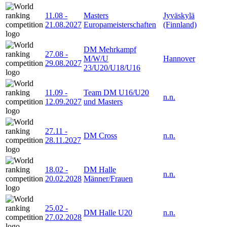
11.08
-
Masters
Jyväskylä
21.08.2027
Europameisterschaften
(Finnland)
DM Mehrkampf
27.08
-
M/W/U
Hannover
29.08.2027
23/U20/U18/U16
11.09
-
Team DM U16/U20
n.n.
12.09.2027
und Masters
27.11
-
DM Cross
n.n.
28.11.2027
18.02
-
DM Halle
n.n.
20.02.2028
Männer/Frauen
25.02
-
DM Halle U20
n.n.
27.02.2028