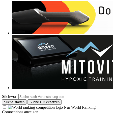
Stichwort
Suche starten
Suche zurücksetzen
Nur World Ranking
Competitions anzeigen