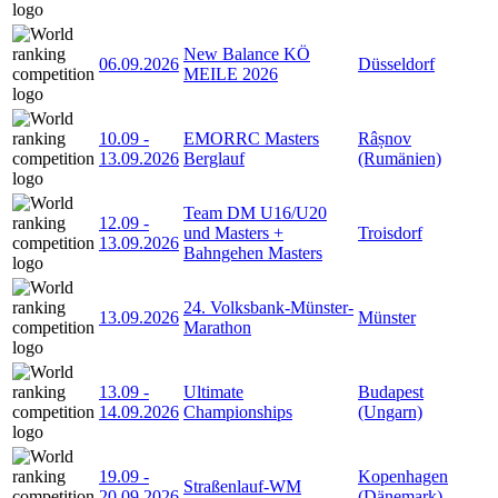
New Balance KÖ
06.09.2026
Düsseldorf
MEILE 2026
10.09
-
EMORRC Masters
Râșnov
13.09.2026
Berglauf
(Rumänien)
Team DM U16/U20
12.09
-
und Masters +
Troisdorf
13.09.2026
Bahngehen Masters
24. Volksbank-Münster-
13.09.2026
Münster
Marathon
13.09
-
Ultimate
Budapest
14.09.2026
Championships
(Ungarn)
19.09
-
Kopenhagen
Straßenlauf-WM
20.09.2026
(Dänemark)