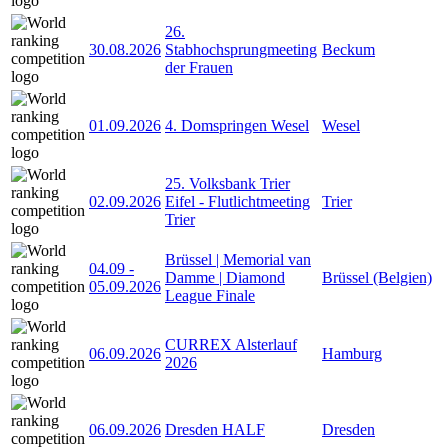
26.
30.08.2026
Stabhochsprungmeeting
Beckum
der Frauen
01.09.2026
4. Domspringen Wesel
Wesel
25. Volksbank Trier
02.09.2026
Eifel - Flutlichtmeeting
Trier
Trier
Brüssel | Memorial van
04.09
-
Damme | Diamond
Brüssel (Belgien)
05.09.2026
League Finale
CURREX Alsterlauf
06.09.2026
Hamburg
2026
06.09.2026
Dresden HALF
Dresden