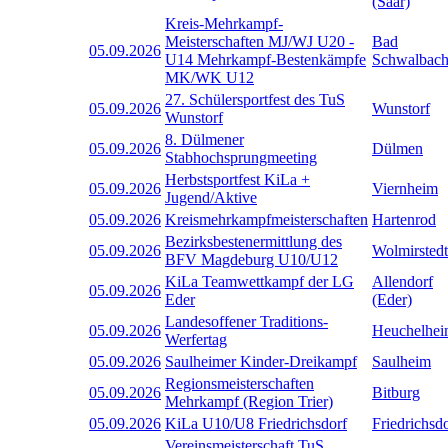
(Saar)
Kreis-Mehrkampf-
Meisterschaften MJ/WJ U20 -
Bad
05.09.2026
U14 Mehrkampf-Bestenkämpfe
Schwalbac
MK/WK U12
27. Schülersportfest des TuS
05.09.2026
Wunstorf
Wunstorf
8. Dülmener
05.09.2026
Dülmen
Stabhochsprungmeeting
Herbstsportfest KiLa +
05.09.2026
Viernheim
Jugend/Aktive
05.09.2026
Kreismehrkampfmeisterschaften
Hartenrod
Bezirksbestenermittlung des
05.09.2026
Wolmirstedt
BFV Magdeburg U10/U12
KiLa Teamwettkampf der LG
Allendorf
05.09.2026
Eder
(Eder)
Landesoffener Traditions-
05.09.2026
Heuchelhe
Werfertag
05.09.2026
Saulheimer Kinder-Dreikampf
Saulheim
Regionsmeisterschaften
05.09.2026
Bitburg
Mehrkampf (Region Trier)
05.09.2026
KiLa U10/U8 Friedrichsdorf
Friedrichsd
Vereinsmeisterschaft TuS