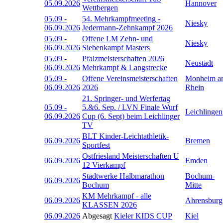
05.09.2026
Hannover
Wettbergen
05.09
-
54. Mehrkampfmeeting -
Niesky
06.09.2026
Jedermann-Zehnkampf 2026
05.09
-
Offene LM Zehn- und
Niesky
06.09.2026
Siebenkampf Masters
05.09
-
Pfalzmeisterschaften 2026
Neustadt
06.09.2026
Mehrkampf & Langstrecke
05.09
-
Offene Vereinsmeisterschaften
Monheim a
06.09.2026
2026
Rhein
21. Springer- und Werfertag
05.09
-
5.&6. Sep. / LVN Finale Wurf
Leichlingen
06.09.2026
Cup (6. Sept) beim Leichlinger
TV
BLT Kinder-Leichtathletik-
06.09.2026
Bremen
Sportfest
Ostfriesland Meisterschaften U
06.09.2026
Emden
12 Vierkampf
Stadtwerke Halbmarathon
Bochum-
06.09.2026
Bochum
Mitte
KM Mehrkampf - alle
06.09.2026
Ahrensburg
KLASSEN 2026
06.09.2026
Abgesagt
Kieler KIDS CUP
Kiel