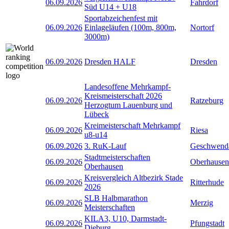
06.09.2026
Fahrdorf
Süd U14 + U18
Sportabzeichenfest mit
06.09.2026
Einlageläufen (100m, 800m,
Nortorf
3000m)
06.09.2026
Dresden HALF
Dresden
Landesoffene Mehrkampf-
Kreismeisterschaft 2026
06.09.2026
Ratzeburg
Herzogtum Lauenburg und
Lübeck
Kreimeisterschaft Mehrkampf
06.09.2026
Riesa
u8-u14
06.09.2026
3. RuK-Lauf
Geschwend
Stadtmeisterschaften
06.09.2026
Oberhausen
Oberhausen
Kreisvergleich Altbezirk Stade
06.09.2026
Ritterhude
2026
SLB Halbmarathon
06.09.2026
Merzig
Meisterschaften
KILA3, U10, Darmstadt-
06.09.2026
Pfungstadt
Dieburg