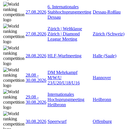
6. Internationales
27.08.2026
Stabhochsprungmeeting
Dessau-Roßlau
Dessau
Zürich | Weltklasse
27.08.2026
Zürich | Diamond
Zürich (Schweiz)
League Meeting
28.08.2026
HLF-Wurfmeeting
Halle (Saale)
DM Mehrkampf
28.08
-
M/W/U
Hannover
30.08.2026
23/U20/U18/U16
Internationales
29.08
-
Hochsprungmeeting
Heilbronn
30.08.2026
Heilbronn
30.08.2026
Speerwurf
Offenburg