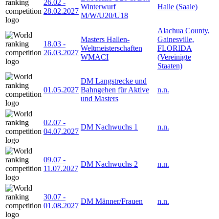
26.02
-
Winterwurf
Halle (Saale)
28.02.2027
M/W/U20/U18
Alachua County,
Masters Hallen-
Gainesville,
18.03
-
Weltmeisterschaften
FLORIDA
26.03.2027
WMACI
(Vereinigte
Staaten)
DM Langstrecke und
01.05.2027
Bahngehen für Aktive
n.n.
und Masters
02.07
-
DM Nachwuchs 1
n.n.
04.07.2027
09.07
-
DM Nachwuchs 2
n.n.
11.07.2027
30.07
-
DM Männer/Frauen
n.n.
01.08.2027