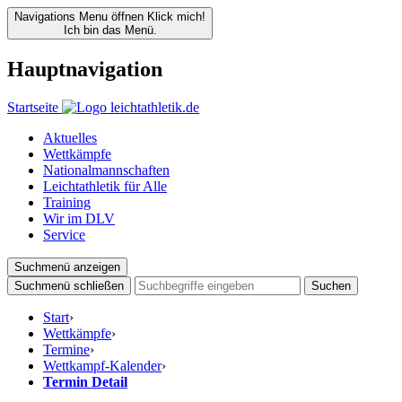
Navigations Menu öffnen
Klick mich!
Ich bin das Menü.
Hauptnavigation
Startseite
Aktuelles
Wettkämpfe
Nationalmannschaften
Leichtathletik für Alle
Training
Wir im DLV
Service
Suchmenü anzeigen
Suchmenü schließen
Suchen
Start
›
Wettkämpfe
›
Termine
›
Wettkampf-Kalender
›
Termin Detail