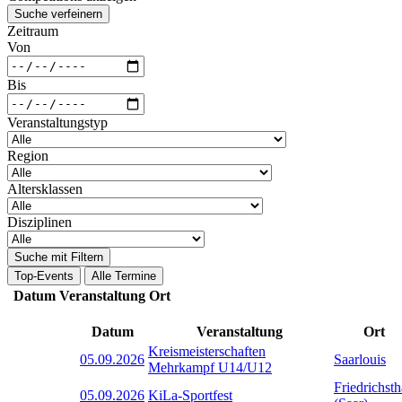
Suche verfeinern
Zeitraum
Von
Bis
Veranstaltungstyp
Region
Altersklassen
Disziplinen
Suche mit Filtern
Top-Events
Alle Termine
Datum
Veranstaltung
Ort
Datum
Veranstaltung
Ort
Kreismeisterschaften
05.09.2026
Saarlouis
Mehrkampf U14/U12
Friedrichsth
05.09.2026
KiLa-Sportfest