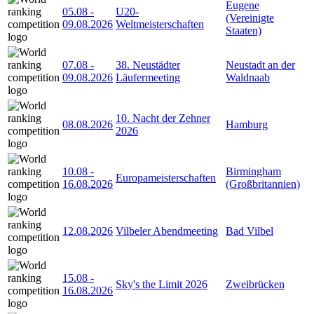
Eugene
05.08
-
U20-
(Vereinigte
09.08.2026
Weltmeisterschaften
Staaten)
07.08
-
38. Neustädter
Neustadt an der
09.08.2026
Läufermeeting
Waldnaab
10. Nacht der Zehner
08.08.2026
Hamburg
2026
10.08
-
Birmingham
Europameisterschaften
16.08.2026
(Großbritannien)
12.08.2026
Vilbeler Abendmeeting
Bad Vilbel
15.08
-
Sky's the Limit 2026
Zweibrücken
16.08.2026