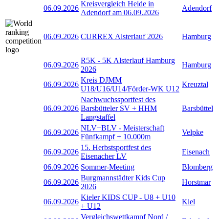
Kreisvergleich Heide in
06.09.2026
Adendorf
Adendorf am 06.09.2026
06.09.2026
CURREX Alsterlauf 2026
Hamburg
R5K - 5K Alsterlauf Hamburg
06.09.2026
Hamburg
2026
Kreis DJMM
06.09.2026
Kreuztal
U18/U16/U14/Förder-WK U12
Nachwuchssportfest des
06.09.2026
Barsbütteler SV + HHM
Barsbüttel
Langstaffel
NLV+BLV - Meisterschaft
06.09.2026
Velpke
Fünfkampf + 10.000m
15. Herbstsportfest des
06.09.2026
Eisenach
Eisenacher LV
06.09.2026
Sommer-Meeting
Blomberg
Burgmannstädter Kids Cup
06.09.2026
Horstmar
2026
Kieler KIDS CUP - U8 + U10
06.09.2026
Kiel
+ U12
Vergleichswettkampf Nord /