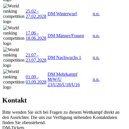
25.02
-
DM Winterwurf
n.n.
27.02.2028
17.06
-
DM Männer/Frauen
n.n.
18.06.2028
21.07
-
DM Nachwuchs 1
n.n.
23.07.2028
DM Mehrkampf
01.09
-
M/W/U
n.n.
03.09.2028
23/U20/U18/U16
Kontakt
Bitte wenden Sie sich bei Fragen zu diesem Wettkampf direkt an
den Ausrichter. Die uns zur Verfügung stehenden Kontaktdaten
finden Sie obenstehend.
DM-Tickets