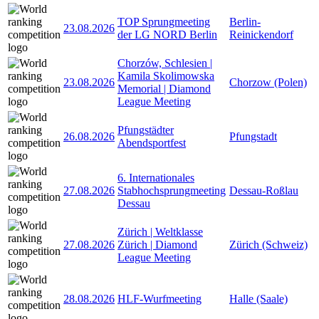
TOP Sprungmeeting
Berlin-
23.08.2026
der LG NORD Berlin
Reinickendorf
Chorzów, Schlesien |
Kamila Skolimowska
23.08.2026
Chorzow (Polen)
Memorial | Diamond
League Meeting
Pfungstädter
26.08.2026
Pfungstadt
Abendsportfest
6. Internationales
27.08.2026
Stabhochsprungmeeting
Dessau-Roßlau
Dessau
Zürich | Weltklasse
27.08.2026
Zürich | Diamond
Zürich (Schweiz)
League Meeting
28.08.2026
HLF-Wurfmeeting
Halle (Saale)