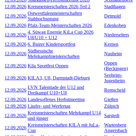
12.09.2026
Kreismeisterschaften 2026 Teil 2
Stadthagen
Ostwestfalenmeisterschaften
12.09.2026
Detmold
Stabhochsprung
12.09.2026
Pfalz-Team-Meisterschaften 2026
Edenkoben
4. Süwag Energie KiLa Cup 2026
12.09.2026
Niederselters
U8/U10 + U12
12.09.2026
6. Buirer Kindersportfest
Kerpen
Südhessische
12.09.2026
Nauheim
Mehrkampfmeisterschaften
Oppen
12.09.2026
Kila Sportfest Oppen
(Beckingen)
Seeheim-
12.09.2026
KILA3, U8, Darmstadt-Dieburg
Jugenheim
LVN Talentiade der U12 und
12.09.2026
Remscheid
Dreikampf U10+U8
12.09.2026
Landesoffenes Herbstmeeting
Gießen
12.09.2026
Läufer- und Werfertag
Zülpich
Kreismeisterschaften Mehrkampf U14
12.09.2026
Sarstedt
und jünger
Kreismeisterschaften KILA mit JuLa-
Wartenberg
12.09.2026
Cup
Angersbach