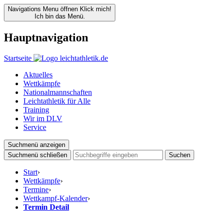
Navigations Menu öffnen
Klick mich!
Ich bin das Menü.
Hauptnavigation
Startseite
Aktuelles
Wettkämpfe
Nationalmannschaften
Leichtathletik für Alle
Training
Wir im DLV
Service
Suchmenü anzeigen
Suchmenü schließen
Suchen
Start
›
Wettkämpfe
›
Termine
›
Wettkampf-Kalender
›
Termin Detail