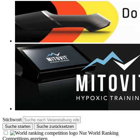
Stichwort
Suche starten
Suche zurücksetzen
Nur World Ranking
Competitions anzeigen