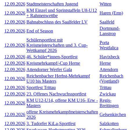
12.09.2026
Stadtmeisterschaften Jugend
Witten
KM Einzel und Sprintstaffeln U8-U12
12.09.2026
Haren (Ems)
+ Rahmenwettbe
12.09.2026
Bahnabschluss des Saalfelder LV
Saalfeld
Dortmund-
12.09.2026
End of Season
Lanstrop
Schülersportfest mit
Porta
12.09.2026
Kreismeisterschaften und 3. Cup-
Westfalica
Wettkampf 2026
12.09.2026
46. Schüler*innen-Sportfest
Havixbeck
12.09.2026
Kreismehrkampf/-Cup Herne
Herne
12.09.2026
Attendorner Werfer Gala
Attendorn
Reichenbacher Herbst-Mehrkampf
Reichenbach
12.09.2026
U10 bis Masters
(Vogtland)
12.09.2026
Sportfest Trittau
Trittau
12.09.2026
23. Offenes Nachwuchssportfest
Zwickau
KM U12-U14, offene KM U16- Erw -
Regis-
12.09.2026
Masters
Breitingen
offene Kreismehrkampfmeisterschaften
12.09.2026
Gelsenkirchen
2026
12.09.2026
3. Tudorfer KiLa-Sportfest
Salzkotten
12.09.2026
Sparkassen-Herbstmeeting 2026
Schmallenberg