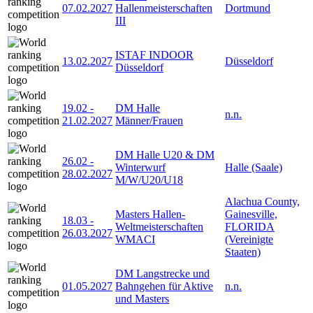
07.02.2027
Hallenmeisterschaften
Dortmund
III
ISTAF INDOOR
13.02.2027
Düsseldorf
Düsseldorf
19.02
-
DM Halle
n.n.
21.02.2027
Männer/Frauen
DM Halle U20 & DM
26.02
-
Winterwurf
Halle (Saale)
28.02.2027
M/W/U20/U18
Alachua County,
Masters Hallen-
Gainesville,
18.03
-
Weltmeisterschaften
FLORIDA
26.03.2027
WMACI
(Vereinigte
Staaten)
DM Langstrecke und
01.05.2027
Bahngehen für Aktive
n.n.
und Masters