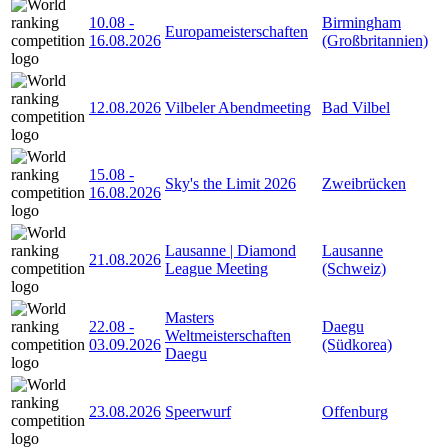
10.08
-
Birmingham
Europameisterschaften
16.08.2026
(Großbritannien)
12.08.2026
Vilbeler Abendmeeting
Bad Vilbel
15.08
-
Sky's the Limit 2026
Zweibrücken
16.08.2026
Lausanne | Diamond
Lausanne
21.08.2026
League Meeting
(Schweiz)
Masters
22.08
-
Daegu
Weltmeisterschaften
03.09.2026
(Südkorea)
Daegu
23.08.2026
Speerwurf
Offenburg