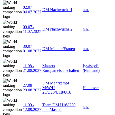
02.07
-
DM Nachwuchs 1
n.n.
04.07.2027
09.07
-
DM Nachwuchs 2
n.n.
11.07.2027
30.07
-
DM Männer/Frauen
n.n.
01.08.2027
11.08
-
Masters
Jyväskylä
21.08.2027
Europameisterschaften
(Finnland)
DM Mehrkampf
27.08
-
M/W/U
Hannover
29.08.2027
23/U20/U18/U16
11.09
-
Team DM U16/U20
n.n.
12.09.2027
und Masters