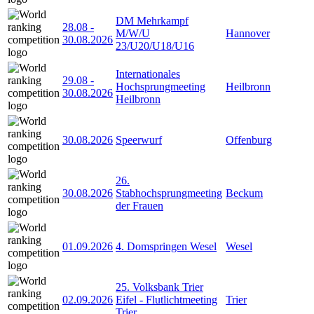
DM Mehrkampf
28.08
-
M/W/U
Hannover
30.08.2026
23/U20/U18/U16
Internationales
29.08
-
Hochsprungmeeting
Heilbronn
30.08.2026
Heilbronn
30.08.2026
Speerwurf
Offenburg
26.
30.08.2026
Stabhochsprungmeeting
Beckum
der Frauen
01.09.2026
4. Domspringen Wesel
Wesel
25. Volksbank Trier
02.09.2026
Eifel - Flutlichtmeeting
Trier
Trier