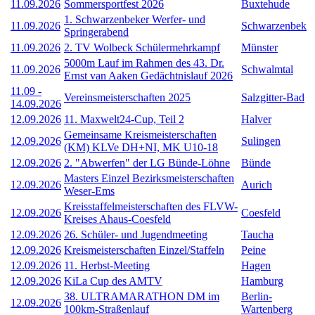
11.09.2026
Sommersportfest 2026
Buxtehude
1. Schwarzenbeker Werfer- und
11.09.2026
Schwarzenbek
Springerabend
11.09.2026
2. TV Wolbeck Schülermehrkampf
Münster
5000m Lauf im Rahmen des 43. Dr.
11.09.2026
Schwalmtal
Ernst van Aaken Gedächtnislauf 2026
11.09
-
Vereinsmeisterschaften 2025
Salzgitter-Bad
14.09.2026
12.09.2026
11. Maxwelt24-Cup, Teil 2
Halver
Gemeinsame Kreismeisterschaften
12.09.2026
Sulingen
(KM) KLVe DH+NI, MK U10-18
12.09.2026
2. "Abwerfen" der LG Bünde-Löhne
Bünde
Masters Einzel Bezirksmeisterschaften
12.09.2026
Aurich
Weser-Ems
Kreisstaffelmeisterschaften des FLVW-
12.09.2026
Coesfeld
Kreises Ahaus-Coesfeld
12.09.2026
26. Schüler- und Jugendmeeting
Taucha
12.09.2026
Kreismeisterschaften Einzel/Staffeln
Peine
12.09.2026
11. Herbst-Meeting
Hagen
12.09.2026
KiLa Cup des AMTV
Hamburg
38. ULTRAMARATHON DM im
Berlin-
12.09.2026
100km-Straßenlauf
Wartenberg