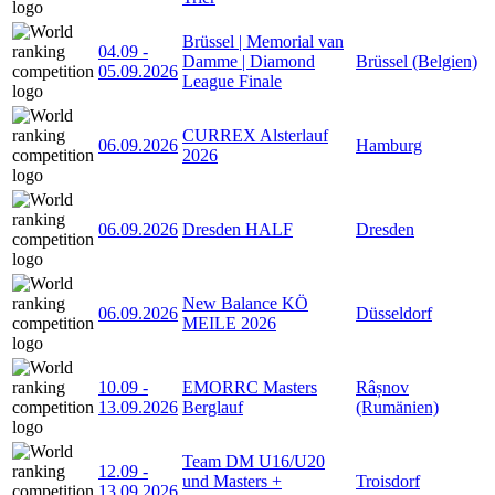
Brüssel | Memorial van
04.09
-
Damme | Diamond
Brüssel (Belgien)
05.09.2026
League Finale
CURREX Alsterlauf
06.09.2026
Hamburg
2026
06.09.2026
Dresden HALF
Dresden
New Balance KÖ
06.09.2026
Düsseldorf
MEILE 2026
10.09
-
EMORRC Masters
Râșnov
13.09.2026
Berglauf
(Rumänien)
Team DM U16/U20
12.09
-
und Masters +
Troisdorf
13.09.2026