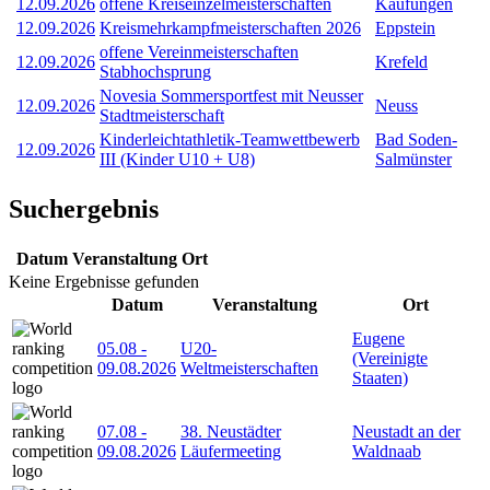
12.09.2026
offene Kreiseinzelmeisterschaften
Kaufungen
12.09.2026
Kreismehrkampfmeisterschaften 2026
Eppstein
offene Vereinmeisterschaften
12.09.2026
Krefeld
Stabhochsprung
Novesia Sommersportfest mit Neusser
12.09.2026
Neuss
Stadtmeisterschaft
Kinderleichtathletik-Teamwettbewerb
Bad Soden-
12.09.2026
III (Kinder U10 + U8)
Salmünster
Suchergebnis
Datum
Veranstaltung
Ort
Keine Ergebnisse gefunden
Datum
Veranstaltung
Ort
Eugene
05.08
-
U20-
(Vereinigte
09.08.2026
Weltmeisterschaften
Staaten)
07.08
-
38. Neustädter
Neustadt an der
09.08.2026
Läufermeeting
Waldnaab