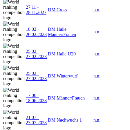
27.11
-
DM Cross
n.n.
28.11.2027
18.02
-
DM Halle
n.n.
20.02.2028
Männer/Frauen
25.02
-
DM Halle U20
n.n.
27.02.2028
25.02
-
DM Winterwurf
n.n.
27.02.2028
17.06
-
DM Männer/Frauen
n.n.
18.06.2028
21.07
-
DM Nachwuchs 1
n.n.
23.07.2028