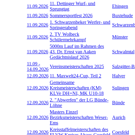
11. Dettinger Wurf- und
11.09.2026
Ehingen
Sprungtag
11.09.2026
Sommersportfest 2026
Buxtehude
1. Schwarzenbeker Werfer- und
11.09.2026
Schwarzen
Springerabend
2. TV Wolbeck
11.09.2026
Münster
Schülermehrkampf
5000m Lauf im Rahmen des
11.09.2026
43. Dr. Ernst van Aaken
Schwalmtal
Gedächtnislauf 2026
11.09
-
Vereinsmeisterschaften 2025
Salzgitter-
14.09.2026
12.09.2026
11. Maxwelt24-Cup, Teil 2
Halver
Gemeinsame
12.09.2026
Kreismeisterschaften (KM)
Sulingen
KLVe DH+NI, MK U10-18
2. "Abwerfen" der LG Bünde-
12.09.2026
Bünde
Löhne
Masters Einzel
12.09.2026
Bezirksmeisterschaften Weser-
Aurich
Ems
Kreisstaffelmeisterschaften des
12.09.2026
Coesfeld
FLVW-Kreises Ahaus-Coesfeld