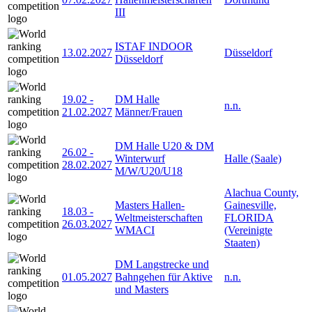
III
ISTAF INDOOR
13.02.2027
Düsseldorf
Düsseldorf
19.02
-
DM Halle
n.n.
21.02.2027
Männer/Frauen
DM Halle U20 & DM
26.02
-
Winterwurf
Halle (Saale)
28.02.2027
M/W/U20/U18
Alachua County,
Masters Hallen-
Gainesville,
18.03
-
Weltmeisterschaften
FLORIDA
26.03.2027
WMACI
(Vereinigte
Staaten)
DM Langstrecke und
01.05.2027
Bahngehen für Aktive
n.n.
und Masters