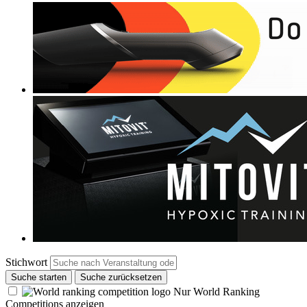
Stichwort
Suche starten
Suche zurücksetzen
Nur World Ranking
Competitions anzeigen