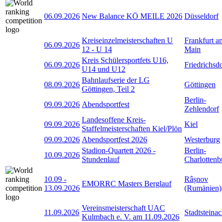
06.09.2026
New Balance KÖ MEILE 2026
Düsseldorf
Kreiseinzelmeisterschaften U
Frankfurt a
06.09.2026
12 - U 14
Main
Kreis Schülersportfets U16,
06.09.2026
Friedrichsd
U14 und U12
Bahnlaufserie der LG
08.09.2026
Göttingen
Göttingen, Teil 2
Berlin-
09.09.2026
Abendsportfest
Zehlendorf
Landesoffene Kreis-
09.09.2026
Kiel
Staffelmeisterschaften Kiel/Plön
09.09.2026
Abendsportfest 2026
Westerburg
Stadion-Quartett 2026 -
Berlin-
10.09.2026
Stundenlauf
Charlottenb
10.09
-
Râșnov
EMORRC Masters Berglauf
13.09.2026
(Rumänien)
Vereinsmeisterschaft UAC
11.09.2026
Stadtsteina
Kulmbach e. V. am 11.09.2026