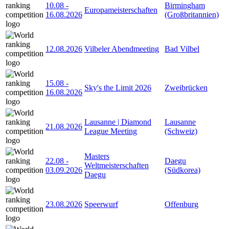
10.08
-
Birmingham
Europameisterschaften
16.08.2026
(Großbritannien)
12.08.2026
Vilbeler Abendmeeting
Bad Vilbel
15.08
-
Sky's the Limit 2026
Zweibrücken
16.08.2026
Lausanne | Diamond
Lausanne
21.08.2026
League Meeting
(Schweiz)
Masters
22.08
-
Daegu
Weltmeisterschaften
03.09.2026
(Südkorea)
Daegu
23.08.2026
Speerwurf
Offenburg