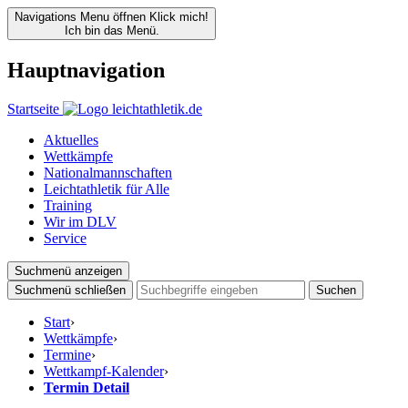
Navigations Menu öffnen
Klick mich!
Ich bin das Menü.
Hauptnavigation
Startseite
Aktuelles
Wettkämpfe
Nationalmannschaften
Leichtathletik für Alle
Training
Wir im DLV
Service
Suchmenü anzeigen
Suchmenü schließen
Suchen
Start
›
Wettkämpfe
›
Termine
›
Wettkampf-Kalender
›
Termin Detail