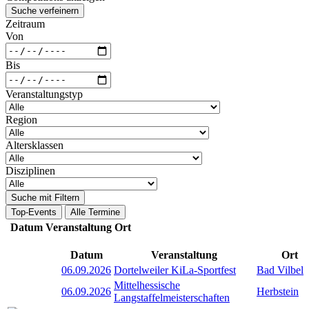
Suche verfeinern
Zeitraum
Von
Bis
Veranstaltungstyp
Region
Altersklassen
Disziplinen
Suche mit Filtern
Top-Events
Alle Termine
Datum
Veranstaltung
Ort
Datum
Veranstaltung
Ort
06.09.2026
Dortelweiler KiLa-Sportfest
Bad Vilbel
Mittelhessische
06.09.2026
Herbstein
Langstaffelmeisterschaften