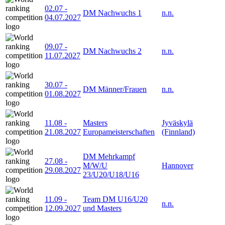
02.07
-
DM Nachwuchs 1
n.n.
04.07.2027
09.07
-
DM Nachwuchs 2
n.n.
11.07.2027
30.07
-
DM Männer/Frauen
n.n.
01.08.2027
11.08
-
Masters
Jyväskylä
21.08.2027
Europameisterschaften
(Finnland)
DM Mehrkampf
27.08
-
M/W/U
Hannover
29.08.2027
23/U20/U18/U16
11.09
-
Team DM U16/U20
n.n.
12.09.2027
und Masters