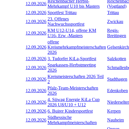
Reichenbacher Herbst-
Reichenbac
12.09.2026
Mehrkampf U10 bis Masters
(Vogtland)
12.09.2026
Sportfest Trittau
Trittau
23. Offenes
12.09.2026
Zwickau
Nachwuchssportfest
KM U12-U14, offene KM
Regis-
12.09.2026
U16- Erw -Masters
Breitingen
offene
12.09.2026
Kreismehrkampfmeisterschaften
Gelsenkirc
2026
12.09.2026
3. Tudorfer KiLa-Sportfest
Salzkotten
Sparkassen-Herbstmeeting
12.09.2026
Schmallenb
2026
Kreismeisterschaften 2026 Teil
12.09.2026
Stadthagen
2
Pfalz-Team-Meisterschaften
12.09.2026
Edenkoben
2026
4. Süwag Energie KiLa Cup
12.09.2026
Niederselter
2026 U8/U10 + U12
12.09.2026
6. Buirer Kindersportfest
Kerpen
Südhessische
12.09.2026
Nauheim
Mehrkampfmeisterschaften
Oppen