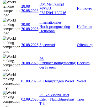
DM Mehrkampf
28.08
-
M/W/U
Hannover
30.08.2026
23/U20/U18/U16
Internationales
29.08
-
Hochsprungmeeting
Heilbronn
30.08.2026
Heilbronn
30.08.2026
Speerwurf
Offenburg
26.
30.08.2026
Stabhochsprungmeeting
Beckum
der Frauen
01.09.2026
4. Domspringen Wesel
Wesel
25. Volksbank Trier
02.09.2026
Eifel - Flutlichtmeeting
Trier
Trier