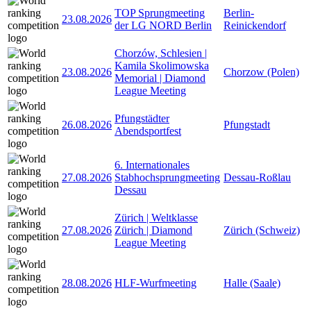
TOP Sprungmeeting
Berlin-
23.08.2026
der LG NORD Berlin
Reinickendorf
Chorzów, Schlesien |
Kamila Skolimowska
23.08.2026
Chorzow (Polen)
Memorial | Diamond
League Meeting
Pfungstädter
26.08.2026
Pfungstadt
Abendsportfest
6. Internationales
27.08.2026
Stabhochsprungmeeting
Dessau-Roßlau
Dessau
Zürich | Weltklasse
27.08.2026
Zürich | Diamond
Zürich (Schweiz)
League Meeting
28.08.2026
HLF-Wurfmeeting
Halle (Saale)