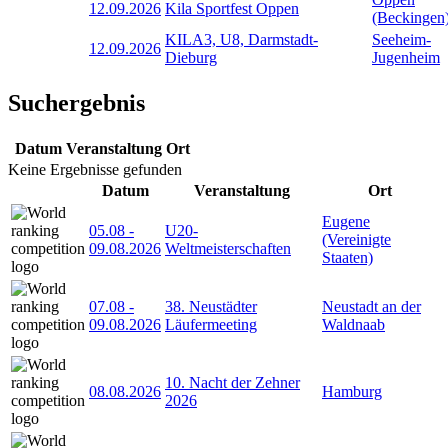
12.09.2026
Kila Sportfest Oppen
(Beckingen
KILA3, U8, Darmstadt-
Seeheim-
12.09.2026
Dieburg
Jugenheim
Suchergebnis
Datum
Veranstaltung
Ort
Keine Ergebnisse gefunden
Datum
Veranstaltung
Ort
Eugene
05.08
-
U20-
(Vereinigte
09.08.2026
Weltmeisterschaften
Staaten)
07.08
-
38. Neustädter
Neustadt an der
09.08.2026
Läufermeeting
Waldnaab
10. Nacht der Zehner
08.08.2026
Hamburg
2026