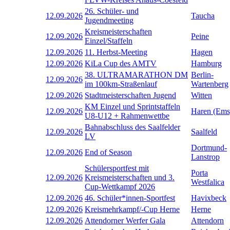
26. Schüler- und
12.09.2026
Taucha
Jugendmeeting
Kreismeisterschaften
12.09.2026
Peine
Einzel/Staffeln
12.09.2026
11. Herbst-Meeting
Hagen
12.09.2026
KiLa Cup des AMTV
Hamburg
38. ULTRAMARATHON DM
Berlin-
12.09.2026
im 100km-Straßenlauf
Wartenberg
12.09.2026
Stadtmeisterschaften Jugend
Witten
KM Einzel und Sprintstaffeln
12.09.2026
Haren (Ems
U8-U12 + Rahmenwettbe
Bahnabschluss des Saalfelder
12.09.2026
Saalfeld
LV
Dortmund-
12.09.2026
End of Season
Lanstrop
Schülersportfest mit
Porta
12.09.2026
Kreismeisterschaften und 3.
Westfalica
Cup-Wettkampf 2026
12.09.2026
46. Schüler*innen-Sportfest
Havixbeck
12.09.2026
Kreismehrkampf/-Cup Herne
Herne
12.09.2026
Attendorner Werfer Gala
Attendorn