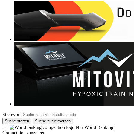
Stichwort
Suche starten
Suche zurücksetzen
Nur World Ranking
Competitions anzeigen