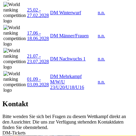
25.02
-
DM Winterwurf
n.n.
27.02.2028
17.06
-
DM Männer/Frauen
n.n.
18.06.2028
21.07
-
DM Nachwuchs 1
n.n.
23.07.2028
DM Mehrkampf
01.09
-
M/W/U
n.n.
03.09.2028
23/U20/U18/U16
Kontakt
Bitte wenden Sie sich bei Fragen zu diesem Wettkampf direkt an
den Ausrichter. Die uns zur Verfügung stehenden Kontaktdaten
finden Sie obenstehend.
DM-Tickets