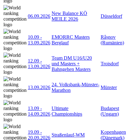
New Balance KÖ
06.09.2026
Düsseldorf
MEILE 2026
10.09
-
EMORRC Masters
Râșnov
13.09.2026
Berglauf
(Rumänien)
Team DM U16/U20
12.09
-
und Masters +
Troisdorf
13.09.2026
Bahngehen Masters
24. Volksbank-Münster-
13.09.2026
Münster
Marathon
13.09
-
Ultimate
Budapest
14.09.2026
Championships
(Ungarn)
19.09
-
Kopenhagen
Straßenlauf-WM
20.09.2026
(Dänemark)