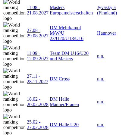
11.08
-
Masters
Jyväskylä
21.08.2027
Europameisterschaften
(Finnland)
DM Mehrkampf
27.08
-
M/W/U
Hannover
29.08.2027
23/U20/U18/U16
11.09
-
Team DM U16/U20
n.n.
12.09.2027
und Masters
27.11
-
DM Cross
n.n.
28.11.2027
18.02
-
DM Halle
n.n.
20.02.2028
Männer/Frauen
25.02
-
DM Halle U20
n.n.
27.02.2028