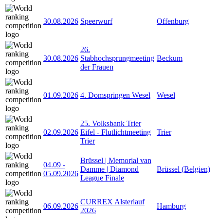
30.08.2026
Speerwurf
Offenburg
26.
30.08.2026
Stabhochsprungmeeting
Beckum
der Frauen
01.09.2026
4. Domspringen Wesel
Wesel
25. Volksbank Trier
02.09.2026
Eifel - Flutlichtmeeting
Trier
Trier
Brüssel | Memorial van
04.09
-
Damme | Diamond
Brüssel (Belgien)
05.09.2026
League Finale
CURREX Alsterlauf
06.09.2026
Hamburg
2026