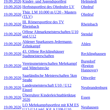
19.09.2026
Kinder- und Jugendsportfest
Helmstedt
19.09.2026
Herbstsportfest des Ohrdrufer LV
Ohrdruf
Thür. LM 10.000 m U20 - Masters
19.09.2026
Ohrdruf
(TLV)
III. Römersportfest des TV
19.09.2026
Rheinbach
Rheinbach
Offene Altmarkmeisterschaften U10
19.09.2026
Stendal
und U12
Ahlener Sparkassen-Jedermann-
19.09.2026
Ahlen
Zehnkampf
43. Offene Recklinghäuser
19.09.2026
Recklinghausen
Stadtmeisterschaften
Burgdorf
Vereinsmeisterschaften Mehrkampf
19.09.2026
(Region
und Mittelstrecke
Hannover)
Saarländische Meisterschaften 5km
19.09.2026
Ottweiler
Straße
Landesmeisterschaft U10 / U12
19.09.2026
Neubrandenburg
Einzel
Überruhrer Kinderleichtathletiktag
19.09.2026
Essen
2026
LO Mehrkampfsportfest mit KM ES
19.09.2026
Neuhausen
U12-U14 inkl. KiLA U08-U10