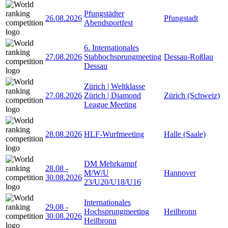
Pfungstädter
26.08.2026
Pfungstadt
Abendsportfest
6. Internationales
27.08.2026
Stabhochsprungmeeting
Dessau-Roßlau
Dessau
Zürich | Weltklasse
27.08.2026
Zürich | Diamond
Zürich (Schweiz)
League Meeting
28.08.2026
HLF-Wurfmeeting
Halle (Saale)
DM Mehrkampf
28.08
-
M/W/U
Hannover
30.08.2026
23/U20/U18/U16
Internationales
29.08
-
Hochsprungmeeting
Heilbronn
30.08.2026
Heilbronn