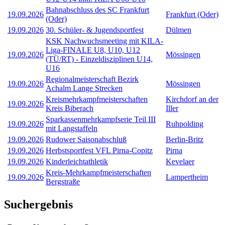
Bahnabschluss des SC Frankfurt
19.09.2026
Frankfurt (Oder)
(Oder)
19.09.2026
30. Schüler- & Jugendsportfest
Dülmen
KSK Nachwuchsmeeting mit KILA-
Liga-FINALE U8, U10, U12
19.09.2026
Mössingen
(TÜ/RT) - Einzeldisziplinen U14,
U16
Regionalmeisterschaft Bezirk
19.09.2026
Mössingen
Achalm Lange Strecken
Kreismehrkampfmeisterschaften
Kirchdorf an der
19.09.2026
Kreis Biberach
Iller
Sparkassenmehrkampfserie Teil III
19.09.2026
Ruhpolding
mit Langstaffeln
19.09.2026
Rudower Saisonabschluß
Berlin-Britz
19.09.2026
Herbstsportfest VFL Pirna-Copitz
Pirna
19.09.2026
Kinderleichtathletik
Kevelaer
Kreis-Mehrkampfmeisterschaften
19.09.2026
Lampertheim
Bergstraße
Suchergebnis