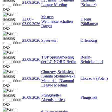
Lausanne | Diamond
Lausanne
21.08.2026
League Meeting
(Schweiz)
Masters
22.08
-
Daegu
Weltmeisterschaften
03.09.2026
(Südkorea)
Daegu
23.08.2026
Speerwurf
Offenburg
TOP Sprungmeeting
Berlin-
23.08.2026
der LG NORD Berlin
Reinickendorf
Chorzów, Schlesien |
Kamila Skolimowska
23.08.2026
Chorzow (Polen)
Memorial | Diamond
League Meeting
Pfungstädter
26.08.2026
Pfungstadt
Abendsportfest
6. Internationales