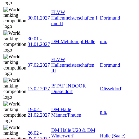
FLVW
30.01.2027
Hallenmeisterschaften I
Dortmund
und II
30.01
-
DM Mehrkampf Halle
n.n.
31.01.2027
FLVW
07.02.2027
Hallenmeisterschaften
Dortmund
III
ISTAF INDOOR
13.02.2027
Düsseldorf
Düsseldorf
19.02
-
DM Halle
n.n.
21.02.2027
Männer/Frauen
DM Halle U20 & DM
26.02
-
Winterwurf
Halle (Saale)
28.02.2027