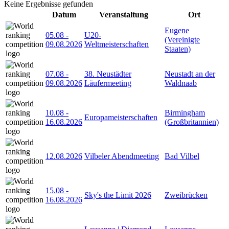
Keine Ergebnisse gefunden
Datum
Veranstaltung
Ort
Eugene
05.08
-
U20-
(Vereinigte
09.08.2026
Weltmeisterschaften
Staaten)
07.08
-
38. Neustädter
Neustadt an der
09.08.2026
Läufermeeting
Waldnaab
10.08
-
Birmingham
Europameisterschaften
16.08.2026
(Großbritannien)
12.08.2026
Vilbeler Abendmeeting
Bad Vilbel
15.08
-
Sky's the Limit 2026
Zweibrücken
16.08.2026