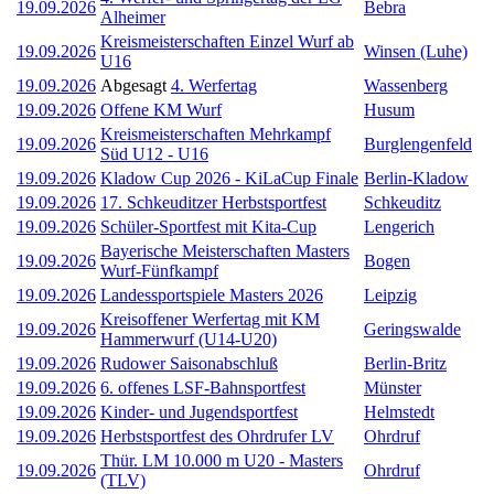
19.09.2026
Bebra
Alheimer
Kreismeisterschaften Einzel Wurf ab
19.09.2026
Winsen (Luhe)
U16
19.09.2026
Abgesagt
4. Werfertag
Wassenberg
19.09.2026
Offene KM Wurf
Husum
Kreismeisterschaften Mehrkampf
19.09.2026
Burglengenfeld
Süd U12 - U16
19.09.2026
Kladow Cup 2026 - KiLaCup Finale
Berlin-Kladow
19.09.2026
17. Schkeuditzer Herbstsportfest
Schkeuditz
19.09.2026
Schüler-Sportfest mit Kita-Cup
Lengerich
Bayerische Meisterschaften Masters
19.09.2026
Bogen
Wurf-Fünfkampf
19.09.2026
Landessportspiele Masters 2026
Leipzig
Kreisoffener Werfertag mit KM
19.09.2026
Geringswalde
Hammerwurf (U14-U20)
19.09.2026
Rudower Saisonabschluß
Berlin-Britz
19.09.2026
6. offenes LSF-Bahnsportfest
Münster
19.09.2026
Kinder- und Jugendsportfest
Helmstedt
19.09.2026
Herbstsportfest des Ohrdrufer LV
Ohrdruf
Thür. LM 10.000 m U20 - Masters
19.09.2026
Ohrdruf
(TLV)