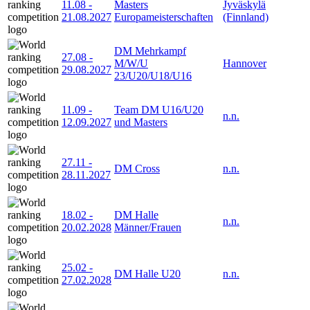
11.08
-
Masters
Jyväskylä
21.08.2027
Europameisterschaften
(Finnland)
DM Mehrkampf
27.08
-
M/W/U
Hannover
29.08.2027
23/U20/U18/U16
11.09
-
Team DM U16/U20
n.n.
12.09.2027
und Masters
27.11
-
DM Cross
n.n.
28.11.2027
18.02
-
DM Halle
n.n.
20.02.2028
Männer/Frauen
25.02
-
DM Halle U20
n.n.
27.02.2028