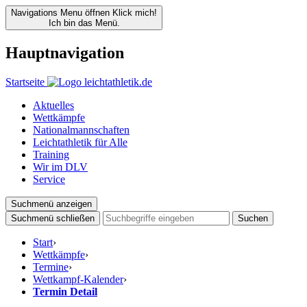
Navigations Menu öffnen
Klick mich!
Ich bin das Menü.
Hauptnavigation
Startseite
Aktuelles
Wettkämpfe
Nationalmannschaften
Leichtathletik für Alle
Training
Wir im DLV
Service
Suchmenü anzeigen
Suchmenü schließen
Suchen
Start
›
Wettkämpfe
›
Termine
›
Wettkampf-Kalender
›
Termin Detail