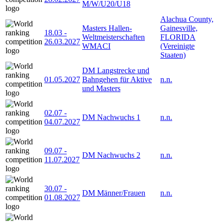
M/W/U20/U18
Alachua County,
Masters Hallen-
Gainesville,
18.03
-
Weltmeisterschaften
FLORIDA
26.03.2027
WMACI
(Vereinigte
Staaten)
DM Langstrecke und
01.05.2027
Bahngehen für Aktive
n.n.
und Masters
02.07
-
DM Nachwuchs 1
n.n.
04.07.2027
09.07
-
DM Nachwuchs 2
n.n.
11.07.2027
30.07
-
DM Männer/Frauen
n.n.
01.08.2027