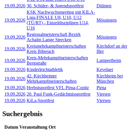
19.09.2026
30. Schüler- & Jugendsportfest
Dülmen
KSK Nachwuchsmeeting mit KILA-
Liga-FINALE U8, U10, U12
19.09.2026
Mössingen
(TÜ/RT) - Einzeldisziplinen U14,
U16
Regionalmeisterschaft Bezirk
19.09.2026
Mössingen
Achalm Lange Strecken
Kreismehrkampfmeisterschaften
Kirchdorf an der
19.09.2026
Kreis Biberach
Iller
Kreis-Mehrkampfmeisterschaften
19.09.2026
Lampertheim
Bergstraße
19.09.2026
Kinderleichtathletik
Kevelaer
42. Kirchheimer
Kirchheim bei
19.09.2026
Mehrkampfmeisterschaften
München
19.09.2026
Herbstsportfest VFL Pirna-Copitz
Pirna
19.09.2026
20. Paul Funk-Gedächtnissportfest
Viersen
19.09.2026
KiLa-Sportfest
Viersen
Suchergebnis
Datum
Veranstaltung
Ort