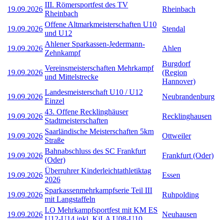
III. Römersportfest des TV
19.09.2026
Rheinbach
Rheinbach
Offene Altmarkmeisterschaften U10
19.09.2026
Stendal
und U12
Ahlener Sparkassen-Jedermann-
19.09.2026
Ahlen
Zehnkampf
Burgdorf
Vereinsmeisterschaften Mehrkampf
19.09.2026
(Region
und Mittelstrecke
Hannover)
Landesmeisterschaft U10 / U12
19.09.2026
Neubrandenburg
Einzel
43. Offene Recklinghäuser
19.09.2026
Recklinghausen
Stadtmeisterschaften
Saarländische Meisterschaften 5km
19.09.2026
Ottweiler
Straße
Bahnabschluss des SC Frankfurt
19.09.2026
Frankfurt (Oder)
(Oder)
Überruhrer Kinderleichtathletiktag
19.09.2026
Essen
2026
Sparkassenmehrkampfserie Teil III
19.09.2026
Ruhpolding
mit Langstaffeln
LO Mehrkampfsportfest mit KM ES
19.09.2026
Neuhausen
U12-U14 inkl. KiLA U08-U10