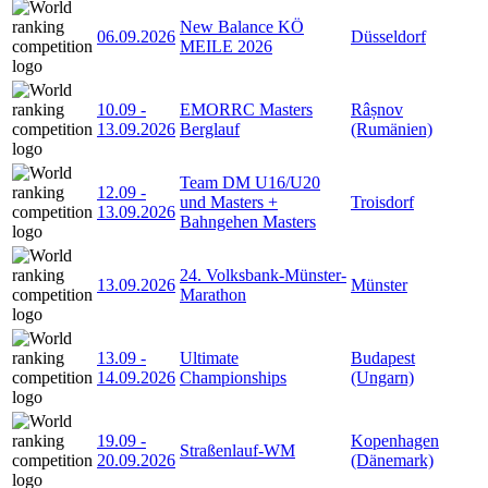
New Balance KÖ
06.09.2026
Düsseldorf
MEILE 2026
10.09
-
EMORRC Masters
Râșnov
13.09.2026
Berglauf
(Rumänien)
Team DM U16/U20
12.09
-
und Masters +
Troisdorf
13.09.2026
Bahngehen Masters
24. Volksbank-Münster-
13.09.2026
Münster
Marathon
13.09
-
Ultimate
Budapest
14.09.2026
Championships
(Ungarn)
19.09
-
Kopenhagen
Straßenlauf-WM
20.09.2026
(Dänemark)