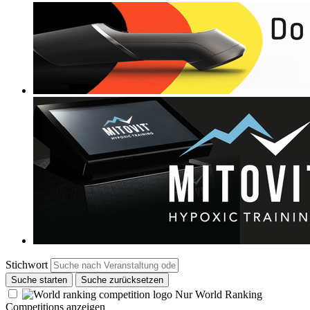
Stichwort
Suche starten
Suche zurücksetzen
Nur World Ranking
Competitions anzeigen