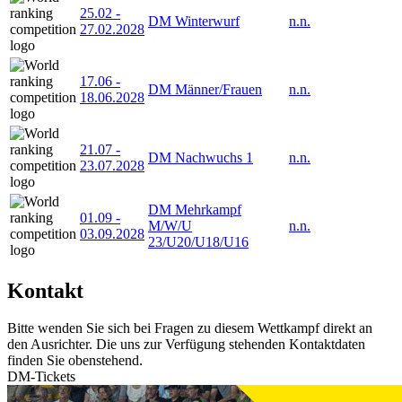
25.02
-
DM Winterwurf
n.n.
27.02.2028
17.06
-
DM Männer/Frauen
n.n.
18.06.2028
21.07
-
DM Nachwuchs 1
n.n.
23.07.2028
DM Mehrkampf
01.09
-
M/W/U
n.n.
03.09.2028
23/U20/U18/U16
Kontakt
Bitte wenden Sie sich bei Fragen zu diesem Wettkampf direkt an
den Ausrichter. Die uns zur Verfügung stehenden Kontaktdaten
finden Sie obenstehend.
DM-Tickets