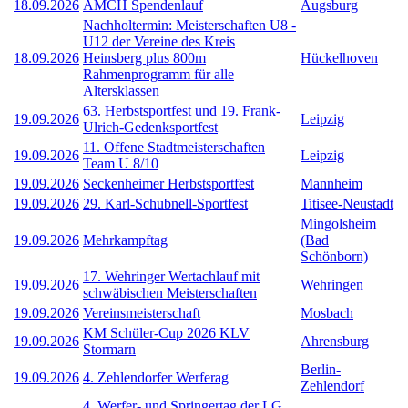
18.09.2026
AMCH Spendenlauf
Augsburg
Nachholtermin: Meisterschaften U8 -
U12 der Vereine des Kreis
18.09.2026
Heinsberg plus 800m
Hückelhoven
Rahmenprogramm für alle
Altersklassen
63. Herbstsportfest und 19. Frank-
19.09.2026
Leipzig
Ulrich-Gedenksportfest
11. Offene Stadtmeisterschaften
19.09.2026
Leipzig
Team U 8/10
19.09.2026
Seckenheimer Herbstsportfest
Mannheim
19.09.2026
29. Karl-Schubnell-Sportfest
Titisee-Neustadt
Mingolsheim
19.09.2026
Mehrkampftag
(Bad
Schönborn)
17. Wehringer Wertachlauf mit
19.09.2026
Wehringen
schwäbischen Meisterschaften
19.09.2026
Vereinsmeisterschaft
Mosbach
KM Schüler-Cup 2026 KLV
19.09.2026
Ahrensburg
Stormarn
Berlin-
19.09.2026
4. Zehlendorfer Werferag
Zehlendorf
4. Werfer- und Springertag der LG