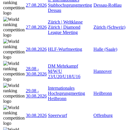
27.08.2026
Stabhochsprungmeeting
Dessau-Roßlau
Dessau
Zürich | Weltklasse
27.08.2026
Zürich | Diamond
Zürich (Schweiz)
League Meeting
28.08.2026
HLF-Wurfmeeting
Halle (Saale)
DM Mehrkampf
28.08
-
M/W/U
Hannover
30.08.2026
23/U20/U18/U16
Internationales
29.08
-
Hochsprungmeeting
Heilbronn
30.08.2026
Heilbronn
30.08.2026
Speerwurf
Offenburg