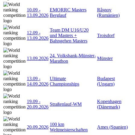
10.09
-
EMORRC Masters
Râșnov
13.09.2026
Berglauf
(Rumänien)
Team DM U16/U20
12.09
-
und Masters +
Troisdorf
13.09.2026
Bahngehen Masters
24. Volksbank-Münster-
13.09.2026
Münster
Marathon
13.09
-
Ultimate
Budapest
14.09.2026
Championships
(Ungarn)
19.09
-
Kopenhagen
Straßenlauf-WM
20.09.2026
(Dänemark)
100 km
20.09.2026
Ames (Spanien)
Weltmeisterschaften