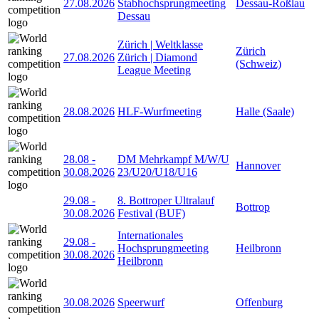
27.08.2026
Stabhochsprungmeeting
Dessau-Roßlau
Dessau
Zürich | Weltklasse
Zürich
27.08.2026
Zürich | Diamond
(Schweiz)
League Meeting
28.08.2026
HLF-Wurfmeeting
Halle (Saale)
28.08
-
DM Mehrkampf M/W/U
Hannover
30.08.2026
23/U20/U18/U16
29.08
-
8. Bottroper Ultralauf
Bottrop
30.08.2026
Festival (BUF)
Internationales
29.08
-
Hochsprungmeeting
Heilbronn
30.08.2026
Heilbronn
30.08.2026
Speerwurf
Offenburg