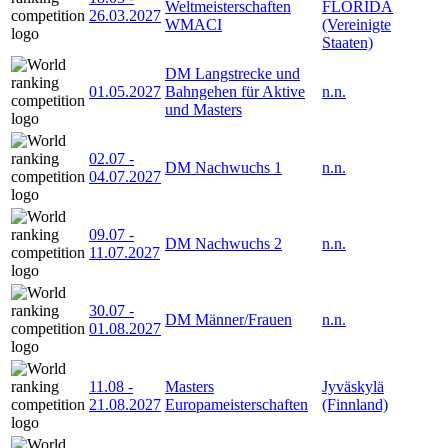
Weltmeisterschaften
FLORIDA
26.03.2027
WMACI
(Vereinigte
Staaten)
DM Langstrecke und
01.05.2027
Bahngehen für Aktive
n.n.
und Masters
02.07
-
DM Nachwuchs 1
n.n.
04.07.2027
09.07
-
DM Nachwuchs 2
n.n.
11.07.2027
30.07
-
DM Männer/Frauen
n.n.
01.08.2027
11.08
-
Masters
Jyväskylä
21.08.2027
Europameisterschaften
(Finnland)