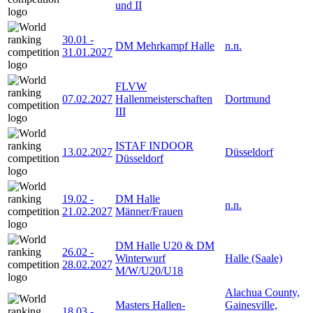
und II
30.01
-
DM Mehrkampf Halle
n.n.
31.01.2027
FLVW
07.02.2027
Hallenmeisterschaften
Dortmund
III
ISTAF INDOOR
13.02.2027
Düsseldorf
Düsseldorf
19.02
-
DM Halle
n.n.
21.02.2027
Männer/Frauen
DM Halle U20 & DM
26.02
-
Winterwurf
Halle (Saale)
28.02.2027
M/W/U20/U18
Alachua County,
Masters Hallen-
Gainesville,
18.03
-