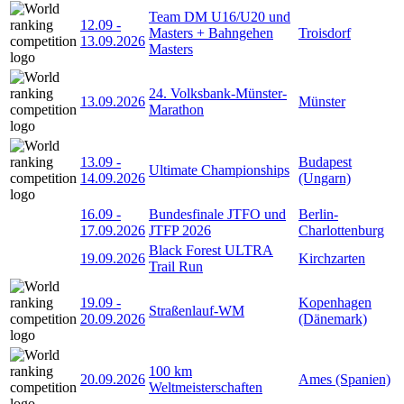
Team DM U16/U20 und
12.09
-
Masters + Bahngehen
Troisdorf
13.09.2026
Masters
24. Volksbank-Münster-
13.09.2026
Münster
Marathon
13.09
-
Budapest
Ultimate Championships
14.09.2026
(Ungarn)
16.09
-
Bundesfinale JTFO und
Berlin-
17.09.2026
JTFP 2026
Charlottenburg
Black Forest ULTRA
19.09.2026
Kirchzarten
Trail Run
19.09
-
Kopenhagen
Straßenlauf-WM
20.09.2026
(Dänemark)
100 km
20.09.2026
Ames (Spanien)
Weltmeisterschaften