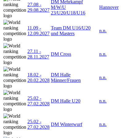
DM Mehrkampf
27.08
-
M/W/U
Hannover
29.08.2027
23/U20/U18/U16
11.09
-
Team DM U16/U20
n.n.
12.09.2027
und Masters
27.11
-
DM Cross
n.n.
28.11.2027
18.02
-
DM Halle
n.n.
20.02.2028
Männer/Frauen
25.02
-
DM Halle U20
n.n.
27.02.2028
25.02
-
DM Winterwurf
n.n.
27.02.2028