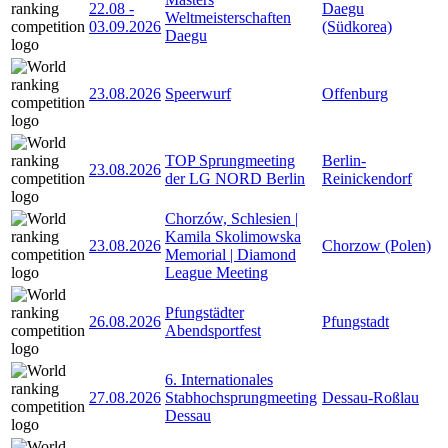
22.08
-
Daegu
Weltmeisterschaften
03.09.2026
(Südkorea)
Daegu
23.08.2026
Speerwurf
Offenburg
TOP Sprungmeeting
Berlin-
23.08.2026
der LG NORD Berlin
Reinickendorf
Chorzów, Schlesien |
Kamila Skolimowska
23.08.2026
Chorzow (Polen)
Memorial | Diamond
League Meeting
Pfungstädter
26.08.2026
Pfungstadt
Abendsportfest
6. Internationales
27.08.2026
Stabhochsprungmeeting
Dessau-Roßlau
Dessau