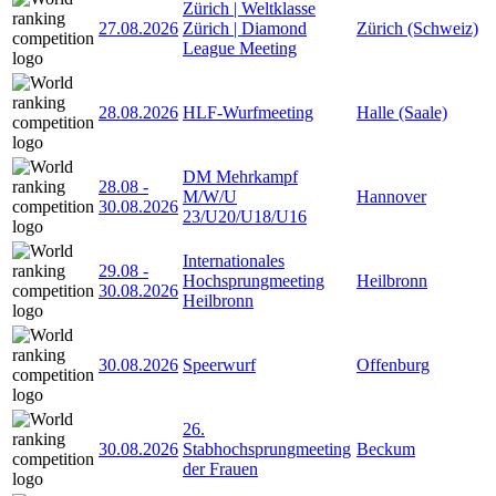
Zürich | Weltklasse
27.08.2026
Zürich | Diamond
Zürich (Schweiz)
League Meeting
28.08.2026
HLF-Wurfmeeting
Halle (Saale)
DM Mehrkampf
28.08
-
M/W/U
Hannover
30.08.2026
23/U20/U18/U16
Internationales
29.08
-
Hochsprungmeeting
Heilbronn
30.08.2026
Heilbronn
30.08.2026
Speerwurf
Offenburg
26.
30.08.2026
Stabhochsprungmeeting
Beckum
der Frauen