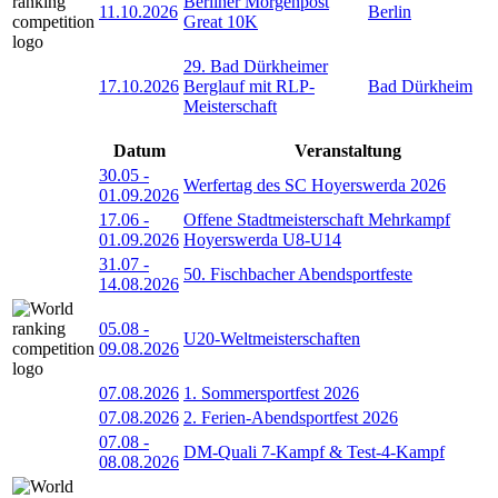
Berliner Morgenpost
11.10.2026
Berlin
Great 10K
29. Bad Dürkheimer
17.10.2026
Berglauf mit RLP-
Bad Dürkheim
Meisterschaft
Datum
Veranstaltung
30.05
-
Werfertag des SC Hoyerswerda 2026
01.09.2026
17.06
-
Offene Stadtmeisterschaft Mehrkampf
01.09.2026
Hoyerswerda U8-U14
31.07
-
50. Fischbacher Abendsportfeste
14.08.2026
05.08
-
U20-Weltmeisterschaften
09.08.2026
07.08.2026
1. Sommersportfest 2026
07.08.2026
2. Ferien-Abendsportfest 2026
07.08
-
DM-Quali 7-Kampf & Test-4-Kampf
08.08.2026