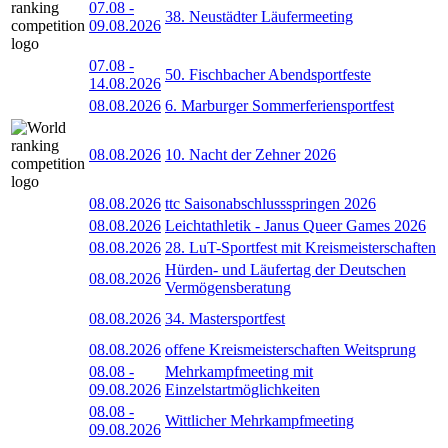
07.08
-
38. Neustädter Läufermeeting
09.08.2026
07.08
-
50. Fischbacher Abendsportfeste
14.08.2026
08.08.2026
6. Marburger Sommerferiensportfest
08.08.2026
10. Nacht der Zehner 2026
08.08.2026
ttc Saisonabschlussspringen 2026
08.08.2026
Leichtathletik - Janus Queer Games 2026
08.08.2026
28. LuT-Sportfest mit Kreismeisterschaften
Hürden- und Läufertag der Deutschen
08.08.2026
Vermögensberatung
08.08.2026
34. Mastersportfest
08.08.2026
offene Kreismeisterschaften Weitsprung
08.08
-
Mehrkampfmeeting mit
09.08.2026
Einzelstartmöglichkeiten
08.08
-
Wittlicher Mehrkampfmeeting
09.08.2026