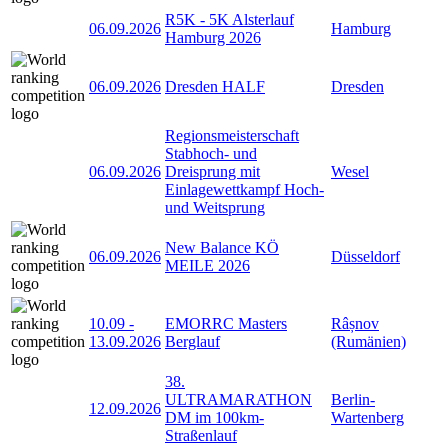
R5K - 5K Alsterlauf
06.09.2026
Hamburg
Hamburg 2026
06.09.2026
Dresden HALF
Dresden
Regionsmeisterschaft
Stabhoch- und
06.09.2026
Dreisprung mit
Wesel
Einlagewettkampf Hoch-
und Weitsprung
New Balance KÖ
06.09.2026
Düsseldorf
MEILE 2026
10.09
-
EMORRC Masters
Râșnov
13.09.2026
Berglauf
(Rumänien)
38.
ULTRAMARATHON
Berlin-
12.09.2026
DM im 100km-
Wartenberg
Straßenlauf