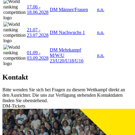
17.06
-
DM Männer/Frauen
n.n.
18.06.2028
21.07
-
DM Nachwuchs 1
n.n.
23.07.2028
DM Mehrkampf
01.09
-
M/W/U
n.n.
03.09.2028
23/U20/U18/U16
Kontakt
Bitte wenden Sie sich bei Fragen zu diesem Wettkampf direkt an
den Ausrichter. Die uns zur Verfügung stehenden Kontaktdaten
finden Sie obenstehend.
DM-Tickets