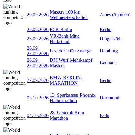
Masters 100 km
20.09.2026
Ames (Spanien)
Weltmeisterschaften
26.09.2026
R5K Berlin
Berlin
VR-Bank Mitte
26.09.2026
Dingelstädt
Herbstlauf
26.09
-
Fest der 1000 Zwerge
Hamburg
27.09.2026
26.09
-
DM Wurf-Mehrkampf
Baunatal
27.09.2026
Masters
BMW BERLIN-
27.09.2026
Berlin
MARATHON
13. Sparkassen-Phoenix-
03.10.2026
Dortmund
Halbmarathon
28. Generali Köln
04.10.2026
Köln
Marathon