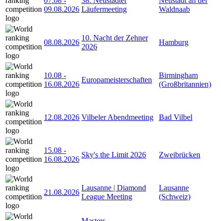
07.08
-
38. Neustädter
Neustadt an der
09.08.2026
Läufermeeting
Waldnaab
10. Nacht der Zehner
08.08.2026
Hamburg
2026
10.08
-
Birmingham
Europameisterschaften
16.08.2026
(Großbritannien)
12.08.2026
Vilbeler Abendmeeting
Bad Vilbel
15.08
-
Sky's the Limit 2026
Zweibrücken
16.08.2026
Lausanne | Diamond
Lausanne
21.08.2026
League Meeting
(Schweiz)
Masters