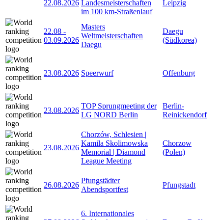
22.08.2026
Landesmeisterschaften
Leipzig
im 100 km-Straßenlauf
Masters
22.08
-
Daegu
Weltmeisterschaften
03.09.2026
(Südkorea)
Daegu
23.08.2026
Speerwurf
Offenburg
TOP Sprungmeeting der
Berlin-
23.08.2026
LG NORD Berlin
Reinickendorf
Chorzów, Schlesien |
Kamila Skolimowska
Chorzow
23.08.2026
Memorial | Diamond
(Polen)
League Meeting
Pfungstädter
26.08.2026
Pfungstadt
Abendsportfest
6. Internationales