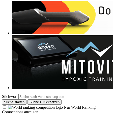
Stichwort
Suche starten
Suche zurücksetzen
Nur World Ranking
Competitions anzeigen