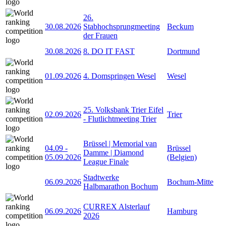
26.
30.08.2026
Stabhochsprungmeeting
Beckum
der Frauen
30.08.2026
8. DO IT FAST
Dortmund
01.09.2026
4. Domspringen Wesel
Wesel
25. Volksbank Trier Eifel
02.09.2026
Trier
- Flutlichtmeeting Trier
Brüssel | Memorial van
04.09
-
Brüssel
Damme | Diamond
05.09.2026
(Belgien)
League Finale
Stadtwerke
06.09.2026
Bochum-Mitte
Halbmarathon Bochum
CURREX Alsterlauf
06.09.2026
Hamburg
2026