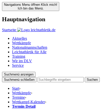
Navigations Menu öffnen
Klick mich!
Ich bin das Menü.
Hauptnavigation
Startseite
Aktuelles
Wettkämpfe
Nationalmannschaften
Leichtathletik für Alle
Training
Wir im DLV
Service
Suchmenü anzeigen
Suchmenü schließen
Suchen
Start
›
Wettkämpfe
›
Termine
›
Wettkampf-Kalender
›
Termin Detail