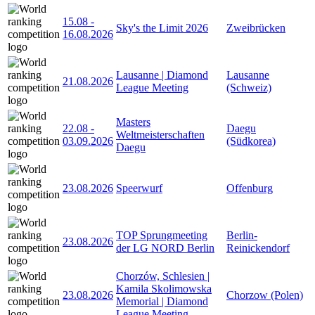
15.08
-
Sky's the Limit 2026
Zweibrücken
16.08.2026
Lausanne | Diamond
Lausanne
21.08.2026
League Meeting
(Schweiz)
Masters
22.08
-
Daegu
Weltmeisterschaften
03.09.2026
(Südkorea)
Daegu
23.08.2026
Speerwurf
Offenburg
TOP Sprungmeeting
Berlin-
23.08.2026
der LG NORD Berlin
Reinickendorf
Chorzów, Schlesien |
Kamila Skolimowska
23.08.2026
Chorzow (Polen)
Memorial | Diamond
League Meeting