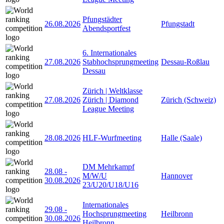
Pfungstädter
26.08.2026
Pfungstadt
Abendsportfest
6. Internationales
27.08.2026
Stabhochsprungmeeting
Dessau-Roßlau
Dessau
Zürich | Weltklasse
27.08.2026
Zürich | Diamond
Zürich (Schweiz)
League Meeting
28.08.2026
HLF-Wurfmeeting
Halle (Saale)
DM Mehrkampf
28.08
-
M/W/U
Hannover
30.08.2026
23/U20/U18/U16
Internationales
29.08
-
Hochsprungmeeting
Heilbronn
30.08.2026
Heilbronn