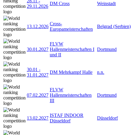
28.11
-
DM Cross
Weinstadt
29.11.2026
Cross-
13.12.2026
Belgrad (Serbien)
Europameisterschaften
FLVW
30.01.2027
Hallenmeisterschaften I
Dortmund
und II
30.01
-
DM Mehrkampf Halle
n.n.
31.01.2027
FLVW
07.02.2027
Hallenmeisterschaften
Dortmund
III
ISTAF INDOOR
13.02.2027
Düsseldorf
Düsseldorf