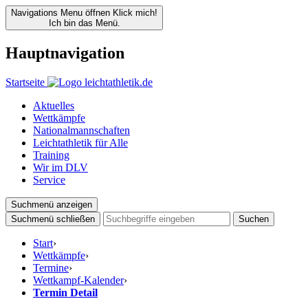
Navigations Menu öffnen
Klick mich!
Ich bin das Menü.
Hauptnavigation
Startseite
Aktuelles
Wettkämpfe
Nationalmannschaften
Leichtathletik für Alle
Training
Wir im DLV
Service
Suchmenü anzeigen
Suchmenü schließen
Suchen
Start
›
Wettkämpfe
›
Termine
›
Wettkampf-Kalender
›
Termin Detail