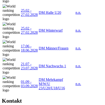
25.02
-
DM Halle U20
n.n.
27.02.2028
25.02
-
DM Winterwurf
n.n.
27.02.2028
17.06
-
DM Männer/Frauen
n.n.
18.06.2028
21.07
-
DM Nachwuchs 1
n.n.
23.07.2028
DM Mehrkampf
01.09
-
M/W/U
n.n.
03.09.2028
23/U20/U18/U16
Kontakt