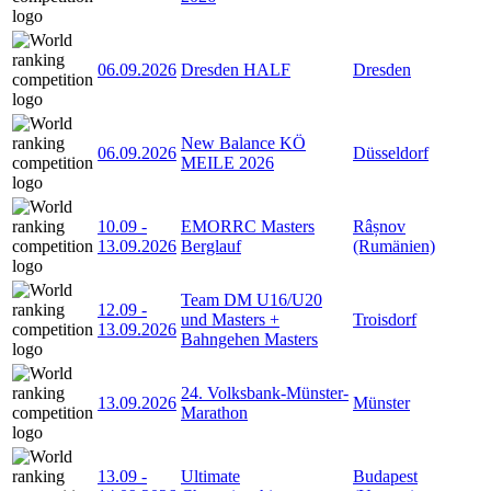
06.09.2026
Dresden HALF
Dresden
New Balance KÖ
06.09.2026
Düsseldorf
MEILE 2026
10.09
-
EMORRC Masters
Râșnov
13.09.2026
Berglauf
(Rumänien)
Team DM U16/U20
12.09
-
und Masters +
Troisdorf
13.09.2026
Bahngehen Masters
24. Volksbank-Münster-
13.09.2026
Münster
Marathon
13.09
-
Ultimate
Budapest