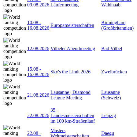
09.08.2026
Läufermeeting
Waldnaab
10.08
-
Birmingham
Europameisterschaften
16.08.2026
(Großbritannien)
12.08.2026
Vilbeler Abendmeeting
Bad Vilbel
15.08
-
Sky's the Limit 2026
Zweibrücken
16.08.2026
Lausanne | Diamond
Lausanne
21.08.2026
League Meeting
(Schweiz)
35.
22.08.2026
Landesmeisterschaften
Leipzig
im 100 km-Straßenlauf
Masters
22.08
-
Daegu
Weltmeisterschaften