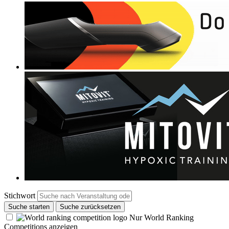
Stichwort
Suche starten
Suche zurücksetzen
Nur World Ranking
Competitions anzeigen