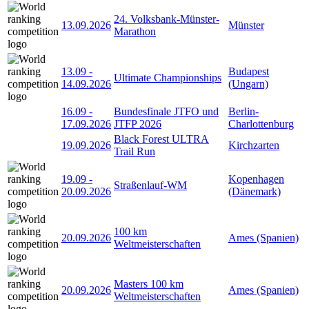
24. Volksbank-Münster-
13.09.2026
Münster
Marathon
13.09
-
Budapest
Ultimate Championships
14.09.2026
(Ungarn)
16.09
-
Bundesfinale JTFO und
Berlin-
17.09.2026
JTFP 2026
Charlottenburg
Black Forest ULTRA
19.09.2026
Kirchzarten
Trail Run
19.09
-
Kopenhagen
Straßenlauf-WM
20.09.2026
(Dänemark)
100 km
20.09.2026
Ames (Spanien)
Weltmeisterschaften
Masters 100 km
20.09.2026
Ames (Spanien)
Weltmeisterschaften