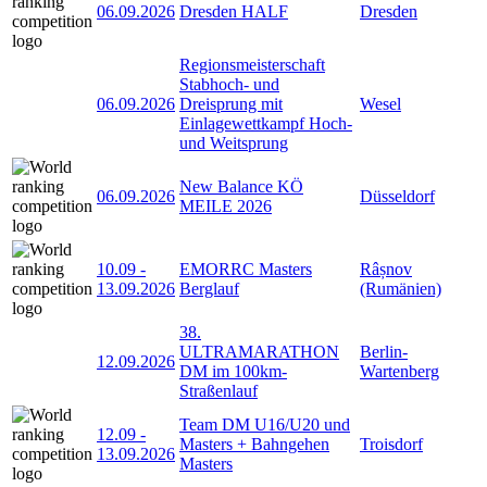
06.09.2026
Dresden HALF
Dresden
Regionsmeisterschaft
Stabhoch- und
06.09.2026
Dreisprung mit
Wesel
Einlagewettkampf Hoch-
und Weitsprung
New Balance KÖ
06.09.2026
Düsseldorf
MEILE 2026
10.09
-
EMORRC Masters
Râșnov
13.09.2026
Berglauf
(Rumänien)
38.
ULTRAMARATHON
Berlin-
12.09.2026
DM im 100km-
Wartenberg
Straßenlauf
Team DM U16/U20 und
12.09
-
Masters + Bahngehen
Troisdorf
13.09.2026
Masters