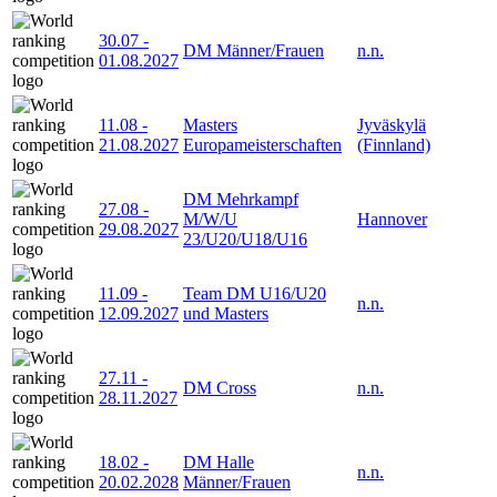
30.07
-
DM Männer/Frauen
n.n.
01.08.2027
11.08
-
Masters
Jyväskylä
21.08.2027
Europameisterschaften
(Finnland)
DM Mehrkampf
27.08
-
M/W/U
Hannover
29.08.2027
23/U20/U18/U16
11.09
-
Team DM U16/U20
n.n.
12.09.2027
und Masters
27.11
-
DM Cross
n.n.
28.11.2027
18.02
-
DM Halle
n.n.
20.02.2028
Männer/Frauen