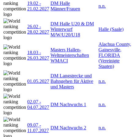
19.02
-
DM Halle
n.n.
21.02.2027
Männer/Frauen
DM Halle U20 & DM
26.02
-
Winterwurf
Halle (Saale)
28.02.2027
M/W/U20/U18
Alachua County,
Masters Hallen-
Gainesville,
18.03
-
Weltmeisterschaften
FLORIDA
26.03.2027
WMACI
(Vereinigte
Staaten)
DM Langstrecke und
01.05.2027
Bahngehen für Aktive
n.n.
und Masters
02.07
-
DM Nachwuchs 1
n.n.
04.07.2027
09.07
-
DM Nachwuchs 2
n.n.
11.07.2027