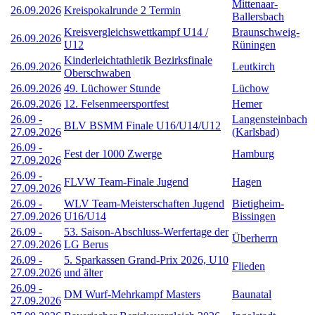
Mittenaar-
26.09.2026
Kreispokalrunde 2 Termin
Ballersbach
Kreisvergleichswettkampf U14 /
Braunschweig-
26.09.2026
U12
Rüningen
Kinderleichtathletik Bezirksfinale
26.09.2026
Leutkirch
Oberschwaben
26.09.2026
49. Lüchower Stunde
Lüchow
26.09.2026
12. Felsenmeersportfest
Hemer
26.09
-
Langensteinbach
BLV BSMM Finale U16/U14/U12
27.09.2026
(Karlsbad)
26.09
-
Fest der 1000 Zwerge
Hamburg
27.09.2026
26.09
-
FLVW Team-Finale Jugend
Hagen
27.09.2026
26.09
-
WLV Team-Meisterschaften Jugend
Bietigheim-
27.09.2026
U16/U14
Bissingen
26.09
-
53. Saison-Abschluss-Werfertage der
Überherrn
27.09.2026
LG Berus
26.09
-
5. Sparkassen Grand-Prix 2026, U10
Flieden
27.09.2026
und älter
26.09
-
DM Wurf-Mehrkampf Masters
Baunatal
27.09.2026