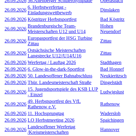
26.09.2026
36.Altenberger Schülerolympiade
Oberasbach
6. Herbstwerfertag -
26.09.2026
Dinslaken
Einladungswettbewerb
26.09.2026
Köstritzer Herbstsportfest
Bad Köstritz
Brandenburgische Team-
Hohen
26.09.2026
Meisterschaften U12 und U14
Neuendorf
Europasportfest der HSG Turbine
26.09.2026
Zittau
Zittau
Ostsächsische Meisterschaften
26.09.2026
Zittau
Langstrecke U12//U14/U16
26.09.2026
Werfertag / Lauftag 2026
Stadthagen
26.09.2026
6. Glow-in-the-dark-Sportfest
Bad Honnef
26.09.2026
50. Landesoffener Bahnabschluss
Neukieritzsch
26.09.2026
Thür. Landesmeisterschaft Straße
Dingelstädt
15. Jugendsportspiele des KSB LUP
26.09.2026
Ludwigslust
- Einzel
49. Herbstsportfest des VfL
26.09.2026
Rathenow
Rathenow e.V.
26.09.2026
11. Hochsprungtag
Wadersloh
26.09.2026
LO Herbstmeeting 2026
Spaichingen
Landesoffener Werfertag
26.09.2026
Hannover
/Kreismeisterschaften