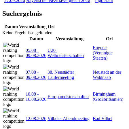
27.09.2026
Bayerischer Bezirkevergleich 2026
Ingolstadt
Suchergebnis
Datum
Veranstaltung
Ort
Keine Ergebnisse gefunden
Datum
Veranstaltung
Ort
Eugene
05.08
-
U20-
(Vereinigte
09.08.2026
Weltmeisterschaften
Staaten)
07.08
-
38. Neustädter
Neustadt an der
09.08.2026
Läufermeeting
Waldnaab
10.08
-
Birmingham
Europameisterschaften
16.08.2026
(Großbritannien)
12.08.2026
Vilbeler Abendmeeting
Bad Vilbel