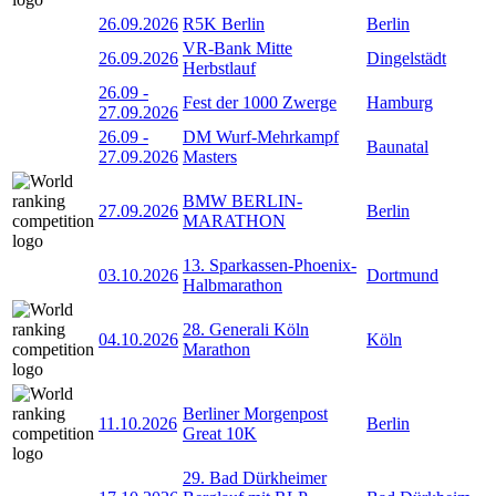
26.09.2026
R5K Berlin
Berlin
VR-Bank Mitte
26.09.2026
Dingelstädt
Herbstlauf
26.09
-
Fest der 1000 Zwerge
Hamburg
27.09.2026
26.09
-
DM Wurf-Mehrkampf
Baunatal
27.09.2026
Masters
BMW BERLIN-
27.09.2026
Berlin
MARATHON
13. Sparkassen-Phoenix-
03.10.2026
Dortmund
Halbmarathon
28. Generali Köln
04.10.2026
Köln
Marathon
Berliner Morgenpost
11.10.2026
Berlin
Great 10K
29. Bad Dürkheimer