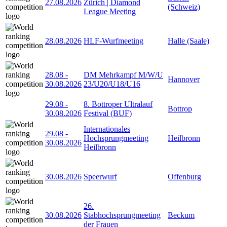
27.08.2026
Zürich | Diamond
(Schweiz)
League Meeting
28.08.2026
HLF-Wurfmeeting
Halle (Saale)
28.08
-
DM Mehrkampf M/W/U
Hannover
30.08.2026
23/U20/U18/U16
29.08
-
8. Bottroper Ultralauf
Bottrop
30.08.2026
Festival (BUF)
Internationales
29.08
-
Hochsprungmeeting
Heilbronn
30.08.2026
Heilbronn
30.08.2026
Speerwurf
Offenburg
26.
30.08.2026
Stabhochsprungmeeting
Beckum
der Frauen