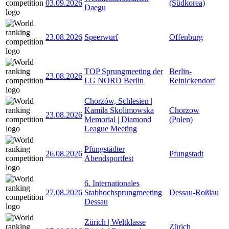
03.09.2026
(Südkorea)
Daegu
23.08.2026
Speerwurf
Offenburg
TOP Sprungmeeting der
Berlin-
23.08.2026
LG NORD Berlin
Reinickendorf
Chorzów, Schlesien |
Kamila Skolimowska
Chorzow
23.08.2026
Memorial | Diamond
(Polen)
League Meeting
Pfungstädter
26.08.2026
Pfungstadt
Abendsportfest
6. Internationales
27.08.2026
Stabhochsprungmeeting
Dessau-Roßlau
Dessau
Zürich | Weltklasse
Zürich