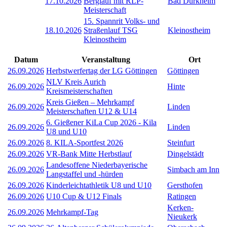
17.10.2026
Berglauf mit RLP-
Bad Dürkheim
Meisterschaft
15. Spannrit Volks- und
18.10.2026
Straßenlauf TSG
Kleinostheim
Kleinostheim
Datum
Veranstaltung
Ort
26.09.2026
Herbstwerfertag der LG Göttingen
Göttingen
NLV Kreis Aurich
26.09.2026
Hinte
Kreismeisterschaften
Kreis Gießen – Mehrkampf
26.09.2026
Linden
Meisterschaften U12 & U14
6. Gießener KiLa Cup 2026 - Kila
26.09.2026
Linden
U8 und U10
26.09.2026
8. KILA-Sportfest 2026
Steinfurt
26.09.2026
VR-Bank Mitte Herbstlauf
Dingelstädt
Landesoffene Niederbayerische
26.09.2026
Simbach am Inn
Langstaffel und -hürden
26.09.2026
Kinderleichtathletik U8 und U10
Gersthofen
26.09.2026
U10 Cup & U12 Finals
Ratingen
Kerken-
26.09.2026
Mehrkampf-Tag
Nieukerk