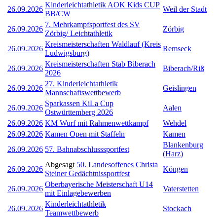
Kinderleichtathletik AOK Kids CUP
26.09.2026
Weil der Stadt
BB/CW
7. Mehrkampfsportfest des SV
26.09.2026
Zörbig
Zörbig/ Leichtathletik
Kreismeisterschaften Waldlauf (Kreis
26.09.2026
Remseck
Ludwigsburg)
Kreismeisterschaften Stab Biberach
26.09.2026
Biberach/Riß
2026
27. Kinderleichtathletik
26.09.2026
Geislingen
Mannschaftswettbewerb
Sparkassen KiLa Cup
26.09.2026
Aalen
Ostwürttemberg 2026
26.09.2026
KM Wurf mit Rahmenwettkampf
Wehdel
26.09.2026
Kamen Open mit Staffeln
Kamen
Blankenburg
26.09.2026
57. Bahnabschlusssportfest
(Harz)
Abgesagt
50. Landesoffenes Christa
26.09.2026
Köngen
Steiner Gedächtnissportfest
Oberbayerische Meisterschaft U14
26.09.2026
Vaterstetten
mit Einlagebewerben
Kinderleichtathletik
26.09.2026
Stockach
Teamwettbewerb