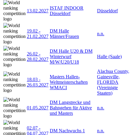
ISTAF INDOOR
13.02.2027
Düsseldorf
Düsseldorf
19.02
-
DM Halle
n.n.
21.02.2027
Männer/Frauen
DM Halle U20 & DM
26.02
-
Winterwurf
Halle (Saale)
28.02.2027
M/W/U20/U18
Alachua County,
Masters Hallen-
Gainesville,
18.03
-
Weltmeisterschaften
FLORIDA
26.03.2027
WMACI
(Vereinigte
Staaten)
DM Langstrecke und
01.05.2027
Bahngehen für Aktive
n.n.
und Masters
02.07
-
DM Nachwuchs 1
n.n.
04.07.2027