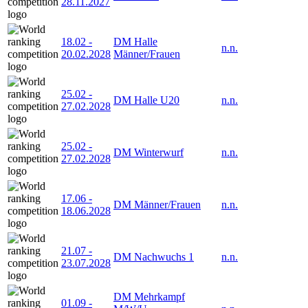
28.11.2027
18.02
-
DM Halle
n.n.
20.02.2028
Männer/Frauen
25.02
-
DM Halle U20
n.n.
27.02.2028
25.02
-
DM Winterwurf
n.n.
27.02.2028
17.06
-
DM Männer/Frauen
n.n.
18.06.2028
21.07
-
DM Nachwuchs 1
n.n.
23.07.2028
DM Mehrkampf
01.09
-