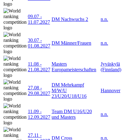
09.07
-
DM Nachwuchs 2
n.n.
11.07.2027
30.07
-
DM Männer/Frauen
n.n.
01.08.2027
11.08
-
Masters
Jyväskylä
21.08.2027
Europameisterschaften
(Finnland)
DM Mehrkampf
27.08
-
M/W/U
Hannover
29.08.2027
23/U20/U18/U16
11.09
-
Team DM U16/U20
n.n.
12.09.2027
und Masters
27.11
-
DM Cross
n.n.