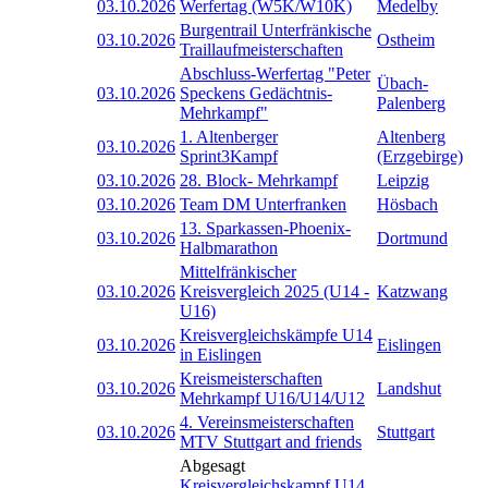
03.10.2026
Werfertag (W5K/W10K)
Medelby
Burgentrail Unterfränkische
03.10.2026
Ostheim
Traillaufmeisterschaften
Abschluss-Werfertag "Peter
Übach-
03.10.2026
Speckens Gedächtnis-
Palenberg
Mehrkampf"
1. Altenberger
Altenberg
03.10.2026
Sprint3Kampf
(Erzgebirge)
03.10.2026
28. Block- Mehrkampf
Leipzig
03.10.2026
Team DM Unterfranken
Hösbach
13. Sparkassen-Phoenix-
03.10.2026
Dortmund
Halbmarathon
Mittelfränkischer
03.10.2026
Kreisvergleich 2025 (U14 -
Katzwang
U16)
Kreisvergleichskämpfe U14
03.10.2026
Eislingen
in Eislingen
Kreismeisterschaften
03.10.2026
Landshut
Mehrkampf U16/U14/U12
4. Vereinsmeisterschaften
03.10.2026
Stuttgart
MTV Stuttgart and friends
Abgesagt
Kreisvergleichskampf U14