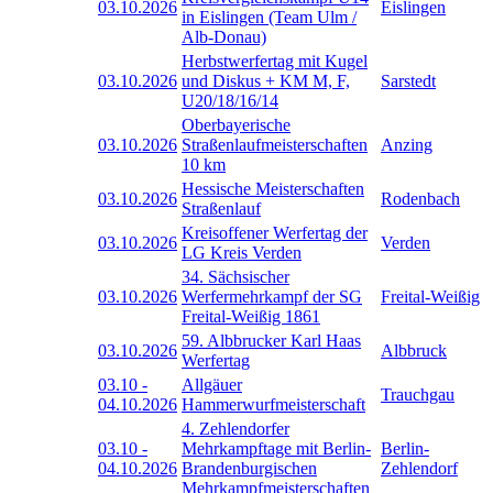
03.10.2026
Eislingen
in Eislingen (Team Ulm /
Alb-Donau)
Herbstwerfertag mit Kugel
03.10.2026
und Diskus + KM M, F,
Sarstedt
U20/18/16/14
Oberbayerische
03.10.2026
Straßenlaufmeisterschaften
Anzing
10 km
Hessische Meisterschaften
03.10.2026
Rodenbach
Straßenlauf
Kreisoffener Werfertag der
03.10.2026
Verden
LG Kreis Verden
34. Sächsischer
03.10.2026
Werfermehrkampf der SG
Freital-Weißig
Freital-Weißig 1861
59. Albbrucker Karl Haas
03.10.2026
Albbruck
Werfertag
03.10
-
Allgäuer
Trauchgau
04.10.2026
Hammerwurfmeisterschaft
4. Zehlendorfer
03.10
-
Mehrkampftage mit Berlin-
Berlin-
04.10.2026
Brandenburgischen
Zehlendorf
Mehrkampfmeisterschaften