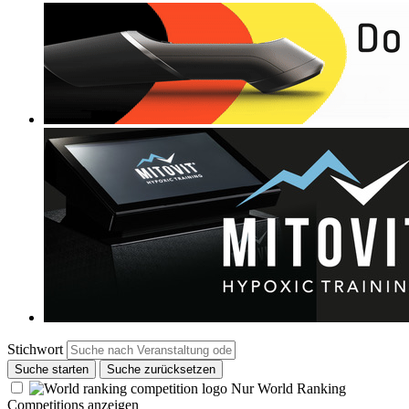
Stichwort
Suche starten
Suche zurücksetzen
Nur World Ranking
Competitions anzeigen