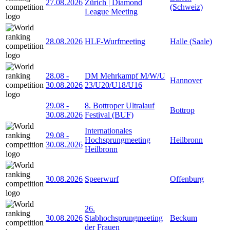
27.08.2026
Zürich | Diamond
(Schweiz)
League Meeting
28.08.2026
HLF-Wurfmeeting
Halle (Saale)
28.08
-
DM Mehrkampf M/W/U
Hannover
30.08.2026
23/U20/U18/U16
29.08
-
8. Bottroper Ultralauf
Bottrop
30.08.2026
Festival (BUF)
Internationales
29.08
-
Hochsprungmeeting
Heilbronn
30.08.2026
Heilbronn
30.08.2026
Speerwurf
Offenburg
26.
30.08.2026
Stabhochsprungmeeting
Beckum
der Frauen