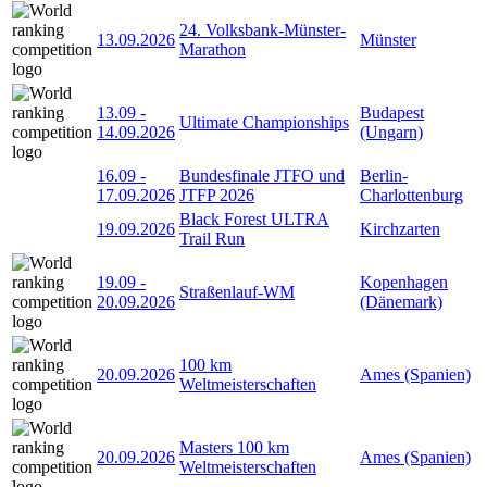
24. Volksbank-Münster-
13.09.2026
Münster
Marathon
13.09
-
Budapest
Ultimate Championships
14.09.2026
(Ungarn)
16.09
-
Bundesfinale JTFO und
Berlin-
17.09.2026
JTFP 2026
Charlottenburg
Black Forest ULTRA
19.09.2026
Kirchzarten
Trail Run
19.09
-
Kopenhagen
Straßenlauf-WM
20.09.2026
(Dänemark)
100 km
20.09.2026
Ames (Spanien)
Weltmeisterschaften
Masters 100 km
20.09.2026
Ames (Spanien)
Weltmeisterschaften