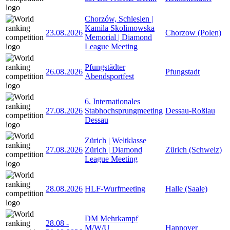
Chorzów, Schlesien |
Kamila Skolimowska
23.08.2026
Chorzow (Polen)
Memorial | Diamond
League Meeting
Pfungstädter
26.08.2026
Pfungstadt
Abendsportfest
6. Internationales
27.08.2026
Stabhochsprungmeeting
Dessau-Roßlau
Dessau
Zürich | Weltklasse
27.08.2026
Zürich | Diamond
Zürich (Schweiz)
League Meeting
28.08.2026
HLF-Wurfmeeting
Halle (Saale)
DM Mehrkampf
28.08
-
M/W/U
Hannover