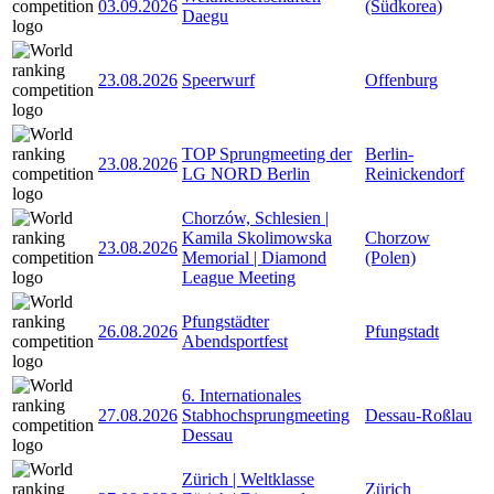
03.09.2026
(Südkorea)
Daegu
23.08.2026
Speerwurf
Offenburg
TOP Sprungmeeting der
Berlin-
23.08.2026
LG NORD Berlin
Reinickendorf
Chorzów, Schlesien |
Kamila Skolimowska
Chorzow
23.08.2026
Memorial | Diamond
(Polen)
League Meeting
Pfungstädter
26.08.2026
Pfungstadt
Abendsportfest
6. Internationales
27.08.2026
Stabhochsprungmeeting
Dessau-Roßlau
Dessau
Zürich | Weltklasse
Zürich