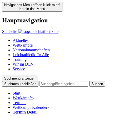
Navigations Menu öffnen
Klick mich!
Ich bin das Menü.
Hauptnavigation
Startseite
Aktuelles
Wettkämpfe
Nationalmannschaften
Leichtathletik für Alle
Training
Wir im DLV
Service
Suchmenü anzeigen
Suchmenü schließen
Suchen
Start
›
Wettkämpfe
›
Termine
›
Wettkampf-Kalender
›
Termin Detail