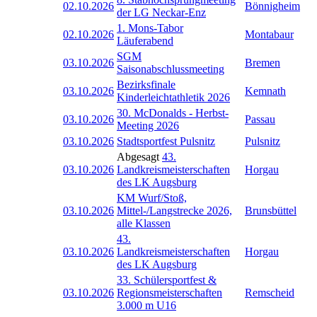
02.10.2026
Bönnigheim
der LG Neckar-Enz
1. Mons-Tabor
02.10.2026
Montabaur
Läuferabend
SGM
03.10.2026
Bremen
Saisonabschlussmeeting
Bezirksfinale
03.10.2026
Kemnath
Kinderleichtathletik 2026
30. McDonalds - Herbst-
03.10.2026
Passau
Meeting 2026
03.10.2026
Stadtsportfest Pulsnitz
Pulsnitz
Abgesagt
43.
03.10.2026
Landkreismeisterschaften
Horgau
des LK Augsburg
KM Wurf/Stoß,
03.10.2026
Mittel-/Langstrecke 2026,
Brunsbüttel
alle Klassen
43.
03.10.2026
Landkreismeisterschaften
Horgau
des LK Augsburg
33. Schülersportfest &
03.10.2026
Regionsmeisterschaften
Remscheid
3.000 m U16