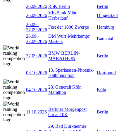
26.09.2026
R5K Berlin
Berlin
VR-Bank Mitte
26.09.2026
Dingelstädt
Herbstlauf
26.09
-
Fest der 1000 Zwerge
Hamburg
27.09.2026
26.09
-
DM Wurf-Mehrkampf
Baunatal
27.09.2026
Masters
BMW BERLIN-
27.09.2026
Berlin
MARATHON
13. Sparkassen-Phoenix-
03.10.2026
Dortmund
Halbmarathon
28. Generali Köln
04.10.2026
Köln
Marathon
Berliner Morgenpost
11.10.2026
Berlin
Great 10K
29. Bad Dürkheimer