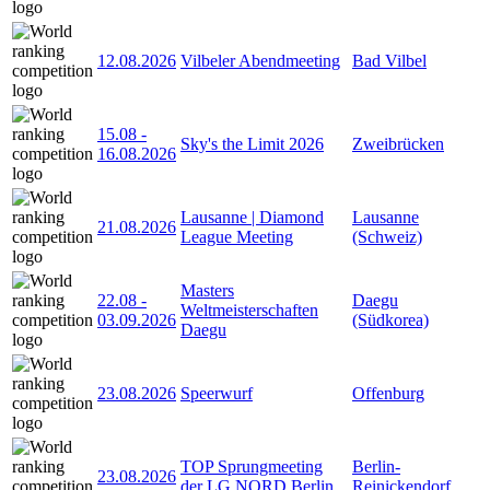
12.08.2026
Vilbeler Abendmeeting
Bad Vilbel
15.08
-
Sky's the Limit 2026
Zweibrücken
16.08.2026
Lausanne | Diamond
Lausanne
21.08.2026
League Meeting
(Schweiz)
Masters
22.08
-
Daegu
Weltmeisterschaften
03.09.2026
(Südkorea)
Daegu
23.08.2026
Speerwurf
Offenburg
TOP Sprungmeeting
Berlin-
23.08.2026
der LG NORD Berlin
Reinickendorf