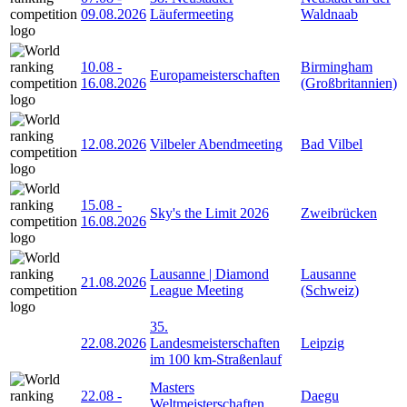
09.08.2026
Läufermeeting
Waldnaab
10.08
-
Birmingham
Europameisterschaften
16.08.2026
(Großbritannien)
12.08.2026
Vilbeler Abendmeeting
Bad Vilbel
15.08
-
Sky's the Limit 2026
Zweibrücken
16.08.2026
Lausanne | Diamond
Lausanne
21.08.2026
League Meeting
(Schweiz)
35.
22.08.2026
Landesmeisterschaften
Leipzig
im 100 km-Straßenlauf
Masters
22.08
-
Daegu
Weltmeisterschaften