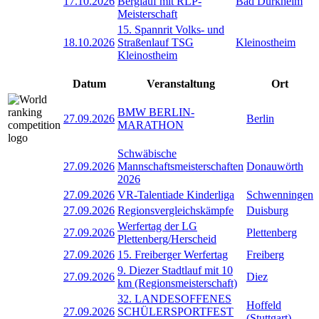
17.10.2026
Berglauf mit RLP-
Bad Dürkheim
Meisterschaft
15. Spannrit Volks- und
18.10.2026
Straßenlauf TSG
Kleinostheim
Kleinostheim
Datum
Veranstaltung
Ort
BMW BERLIN-
27.09.2026
Berlin
MARATHON
Schwäbische
27.09.2026
Mannschaftsmeisterschaften
Donauwörth
2026
27.09.2026
VR-Talentiade Kinderliga
Schwenningen
27.09.2026
Regionsvergleichskämpfe
Duisburg
Werfertag der LG
27.09.2026
Plettenberg
Plettenberg/Herscheid
27.09.2026
15. Freiberger Werfertag
Freiberg
9. Diezer Stadtlauf mit 10
27.09.2026
Diez
km (Regionsmeisterschaft)
32. LANDESOFFENES
Hoffeld
27.09.2026
SCHÜLERSPORTFEST
(Stuttgart)