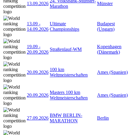
24. Volksbank-Münster-
13.09.2026
Münster
Marathon
13.09
-
Ultimate
Budapest
14.09.2026
Championships
(Ungarn)
19.09
-
Kopenhagen
Straßenlauf-WM
20.09.2026
(Dänemark)
100 km
20.09.2026
Ames (Spanien)
Weltmeisterschaften
Masters 100 km
20.09.2026
Ames (Spanien)
Weltmeisterschaften
BMW BERLIN-
27.09.2026
Berlin
MARATHON