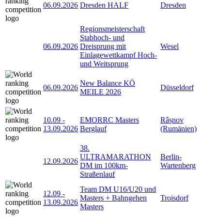
06.09.2026
Dresden HALF
Dresden
Regionsmeisterschaft
Stabhoch- und
06.09.2026
Dreisprung mit
Wesel
Einlagewettkampf Hoch-
und Weitsprung
New Balance KÖ
06.09.2026
Düsseldorf
MEILE 2026
10.09
-
EMORRC Masters
Râșnov
13.09.2026
Berglauf
(Rumänien)
38.
ULTRAMARATHON
Berlin-
12.09.2026
DM im 100km-
Wartenberg
Straßenlauf
Team DM U16/U20 und
12.09
-
Masters + Bahngehen
Troisdorf
13.09.2026
Masters