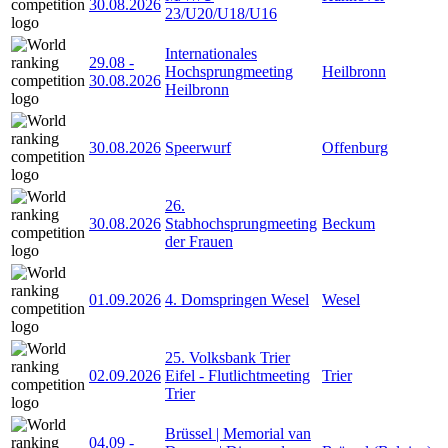
30.08.2026
23/U20/U18/U16
Internationales
29.08
-
Hochsprungmeeting
Heilbronn
30.08.2026
Heilbronn
30.08.2026
Speerwurf
Offenburg
26.
30.08.2026
Stabhochsprungmeeting
Beckum
der Frauen
01.09.2026
4. Domspringen Wesel
Wesel
25. Volksbank Trier
02.09.2026
Eifel - Flutlichtmeeting
Trier
Trier
Brüssel | Memorial van
04.09
-