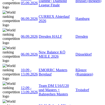
Damme | Diamond
Brüssel (Belgien)
05.09.2026
League Finale
CURREX Alsterlauf
06.09.2026
Hamburg
2026
06.09.2026
Dresden HALF
Dresden
New Balance KÖ
06.09.2026
Düsseldorf
MEILE 2026
10.09
-
EMORRC Masters
Râșnov
13.09.2026
Berglauf
(Rumänien)
Team DM U16/U20
12.09
-
und Masters +
Troisdorf
13.09.2026
Bahngehen Masters