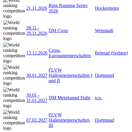
Ring Running Series
21.11.2026
Hockenheim
2026
28.11
-
DM Cross
Weinstadt
29.11.2026
Cross-
13.12.2026
Belgrad (Serbien)
Europameisterschaften
FLVW
30.01.2027
Hallenmeisterschaften I
Dortmund
und II
30.01
-
DM Mehrkampf Halle
n.n.
31.01.2027
FLVW
07.02.2027
Hallenmeisterschaften
Dortmund
III