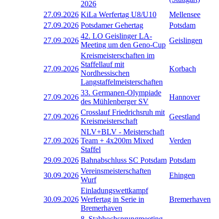
2026
27.09.2026
KiLa Werfertag U8/U10
Mellensee
27.09.2026
Potsdamer Gehertag
Potsdam
42. LO Geislinger LA-
27.09.2026
Geislingen
Meeting um den Geno-Cup
Kreismeisterschaften im
Staffellauf mit
27.09.2026
Korbach
Nordhessischen
Langstaffelmeisterschaften
33. Germanen-Olympiade
27.09.2026
Hannover
des Mühlenberger SV
Crosslauf Friedrichsruh mit
27.09.2026
Geestland
Kreismeisterschaft
NLV+BLV - Meisterschaft
27.09.2026
Team + 4x200m Mixed
Verden
Staffel
29.09.2026
Bahnabschluss SC Potsdam
Potsdam
Vereinsmeisterschaften
30.09.2026
Ehingen
Wurf
Einladungswettkampf
30.09.2026
Werfertag in Serie in
Bremerhaven
Bremerhaven
8. Stabhochsprungmeeting