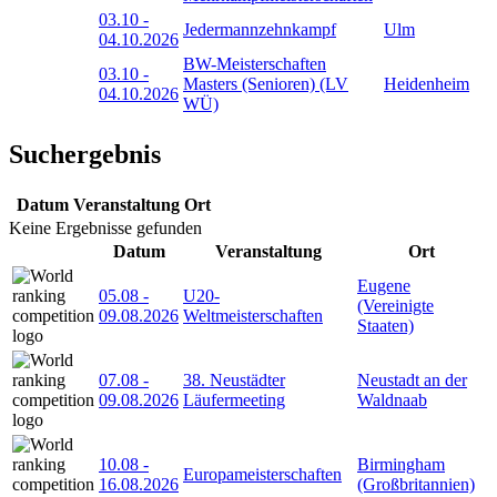
03.10
-
Jedermannzehnkampf
Ulm
04.10.2026
BW-Meisterschaften
03.10
-
Masters (Senioren) (LV
Heidenheim
04.10.2026
WÜ)
Suchergebnis
Datum
Veranstaltung
Ort
Keine Ergebnisse gefunden
Datum
Veranstaltung
Ort
Eugene
05.08
-
U20-
(Vereinigte
09.08.2026
Weltmeisterschaften
Staaten)
07.08
-
38. Neustädter
Neustadt an der
09.08.2026
Läufermeeting
Waldnaab
10.08
-
Birmingham
Europameisterschaften
16.08.2026
(Großbritannien)