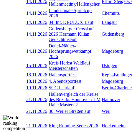
14.11.2026
Erfurt-Steigerw
Hallenmeeting/Hallengehen
Landesfinale Sprintcup
14.11.2026
Chemnitz
2026
14.11.2026
34. Int. DEULUX-Lauf
Langsur
Gudensberger Crosslauf
14.11.2026
2026 Hermann Kilian
Gudensberg
Gedächtnislauf
Detlef-Näther-
14.11.2026
Hochsprungwettkampf
Magdeburg
2026
Kreis Herbst Waldlauf
15.11.2026
Usingen
Meisterschaften
18.11.2026
Hallensportfest
Regis-Breitinge
18.11.2026
4. Abendsportfest
Magdeburg
19.11.2026
SCC Paarlauf
Berlin-Charlott
Hallenvergleich der Kreise
21.11.2026
des Bezirks Hannover / LM
Hannover
Halle Masters 2
21.11.2026
36. Werler Straßenlauf
Werl
21.11.2026
Ring Running Series 2026
Hockenheim