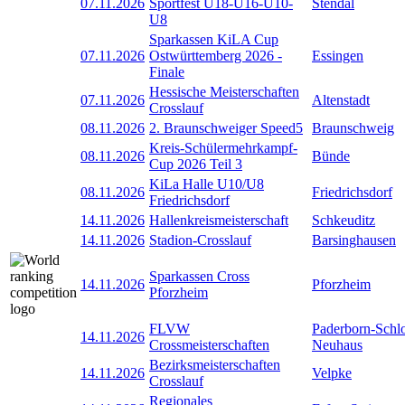
07.11.2026
Sportfest U18-U16-U10-
Stendal
U8
Sparkassen KiLA Cup
07.11.2026
Ostwürttemberg 2026 -
Essingen
Finale
Hessische Meisterschaften
07.11.2026
Altenstadt
Crosslauf
08.11.2026
2. Braunschweiger Speed5
Braunschweig
Kreis-Schülermehrkampf-
08.11.2026
Bünde
Cup 2026 Teil 3
KiLa Halle U10/U8
08.11.2026
Friedrichsdorf
Friedrichsdorf
14.11.2026
Hallenkreismeisterschaft
Schkeuditz
14.11.2026
Stadion-Crosslauf
Barsinghausen
Sparkassen Cross
14.11.2026
Pforzheim
Pforzheim
FLVW
Paderborn-Schl
14.11.2026
Crossmeisterschaften
Neuhaus
Bezirksmeisterschaften
14.11.2026
Velpke
Crosslauf
Regionales