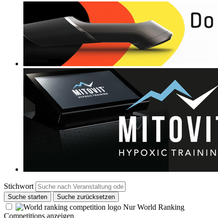
Stichwort
Suche starten
Suche zurücksetzen
Nur World Ranking
Competitions anzeigen