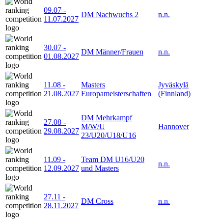
09.07
-
DM Nachwuchs 2
n.n.
11.07.2027
30.07
-
DM Männer/Frauen
n.n.
01.08.2027
11.08
-
Masters
Jyväskylä
21.08.2027
Europameisterschaften
(Finnland)
DM Mehrkampf
27.08
-
M/W/U
Hannover
29.08.2027
23/U20/U18/U16
11.09
-
Team DM U16/U20
n.n.
12.09.2027
und Masters
27.11
-
DM Cross
n.n.
28.11.2027