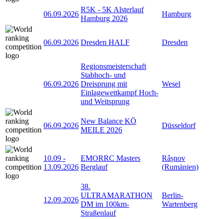
R5K - 5K Alsterlauf
06.09.2026
Hamburg
Hamburg 2026
06.09.2026
Dresden HALF
Dresden
Regionsmeisterschaft
Stabhoch- und
06.09.2026
Dreisprung mit
Wesel
Einlagewettkampf Hoch-
und Weitsprung
New Balance KÖ
06.09.2026
Düsseldorf
MEILE 2026
10.09
-
EMORRC Masters
Râșnov
13.09.2026
Berglauf
(Rumänien)
38.
ULTRAMARATHON
Berlin-
12.09.2026
DM im 100km-
Wartenberg
Straßenlauf