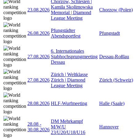
Chorzów, Schlesien |
Kamila Skolimowska
23.08.2026
Chorzow (Polen)
Memorial | Diamond
League Meeting
Pfungstädter
26.08.2026
Pfungstadt
Abendsportfest
6. Internationales
27.08.2026
Stabhochsprungmeeting
Dessau-Roßlau
Dessau
Zürich | Weltklasse
27.08.2026
Zürich | Diamond
Zürich (Schweiz)
League Meeting
28.08.2026
HLF-Wurfmeeting
Halle (Saale)
DM Mehrkampf
28.08
-
M/W/U
Hannover
30.08.2026
23/U20/U18/U16