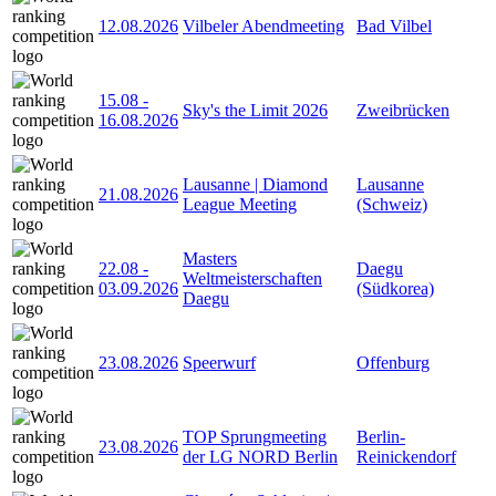
12.08.2026
Vilbeler Abendmeeting
Bad Vilbel
15.08
-
Sky's the Limit 2026
Zweibrücken
16.08.2026
Lausanne | Diamond
Lausanne
21.08.2026
League Meeting
(Schweiz)
Masters
22.08
-
Daegu
Weltmeisterschaften
03.09.2026
(Südkorea)
Daegu
23.08.2026
Speerwurf
Offenburg
TOP Sprungmeeting
Berlin-
23.08.2026
der LG NORD Berlin
Reinickendorf