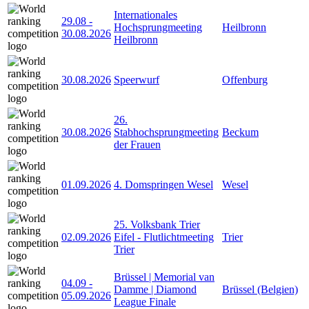
Internationales
29.08
-
Hochsprungmeeting
Heilbronn
30.08.2026
Heilbronn
30.08.2026
Speerwurf
Offenburg
26.
30.08.2026
Stabhochsprungmeeting
Beckum
der Frauen
01.09.2026
4. Domspringen Wesel
Wesel
25. Volksbank Trier
02.09.2026
Eifel - Flutlichtmeeting
Trier
Trier
Brüssel | Memorial van
04.09
-
Damme | Diamond
Brüssel (Belgien)
05.09.2026
League Finale