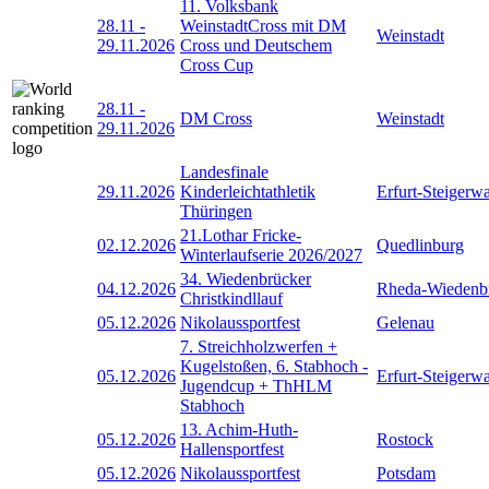
11. Volksbank
28.11
-
WeinstadtCross mit DM
Weinstadt
29.11.2026
Cross und Deutschem
Cross Cup
28.11
-
DM Cross
Weinstadt
29.11.2026
Landesfinale
29.11.2026
Kinderleichtathletik
Erfurt-Steigerw
Thüringen
21.Lothar Fricke-
02.12.2026
Quedlinburg
Winterlaufserie 2026/2027
34. Wiedenbrücker
04.12.2026
Rheda-Wiedenb
Christkindllauf
05.12.2026
Nikolaussportfest
Gelenau
7. Streichholzwerfen +
Kugelstoßen, 6. Stabhoch -
05.12.2026
Erfurt-Steigerw
Jugendcup + ThHLM
Stabhoch
13. Achim-Huth-
05.12.2026
Rostock
Hallensportfest
05.12.2026
Nikolaussportfest
Potsdam