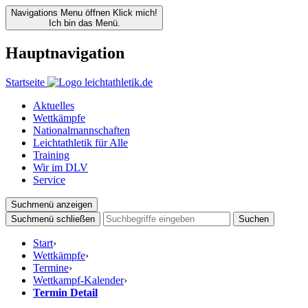
Navigations Menu öffnen
Klick mich!
Ich bin das Menü.
Hauptnavigation
Startseite
Aktuelles
Wettkämpfe
Nationalmannschaften
Leichtathletik für Alle
Training
Wir im DLV
Service
Suchmenü anzeigen
Suchmenü schließen
Suchen
Start
›
Wettkämpfe
›
Termine
›
Wettkampf-Kalender
›
Termin Detail