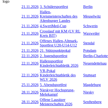
21.11.2026
3. Schülersportfest
Berlin
Hallen-
21.11.2026
Kreismeisterschaften des
Meuselwitz
Altenburger Landes
21.11.2026
4.SweriMed-Cup
Schwerin
Crosslauf mit KM (LV RL
21.11.2026
Waxweiler
Kreis BIT)
Offenes Hallen-Altmark-
21.11.2026
Stendal
Sportfest U20-U14-U12
21.11.2026
21. Stützpunktpokal
Potsdam
22.11.2026
2. Jugendsportfest
Berlin-Charlott
Hallensportfest
22.11.2026
Neuendettelsau
Kinderleichtathletik 2026
VR-Pokal
22.11.2026
Kinderleichtathletik des
Stuttgart
WLV 2026
25.11.2026
5. Abendsportfest
Magdeburg
Nieskyer Hochsprung-
28.11.2026
Niesky
Mehrkampf
Offene Lausitzer
28.11.2026
Senftenberg
Meisterschaften 2026