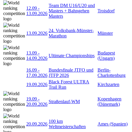
Team DM U16/U20 und
12.09
-
Masters + Bahngehen
Troisdorf
13.09.2026
Masters
24. Volksbank-Münster-
13.09.2026
Münster
Marathon
13.09
-
Budapest
Ultimate Championships
14.09.2026
(Ungarn)
16.09
-
Bundesfinale JTFO und
Berlin-
17.09.2026
JTFP 2026
Charlottenburg
Black Forest ULTRA
19.09.2026
Kirchzarten
Trail Run
19.09
-
Kopenhagen
Straßenlauf-WM
20.09.2026
(Dänemark)
100 km
20.09.2026
Ames (Spanien)
Weltmeisterschaften