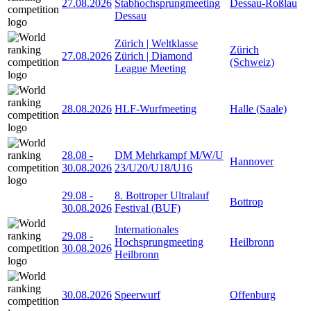
27.08.2026
Stabhochsprungmeeting
Dessau-Roßlau
Dessau
Zürich | Weltklasse
Zürich
27.08.2026
Zürich | Diamond
(Schweiz)
League Meeting
28.08.2026
HLF-Wurfmeeting
Halle (Saale)
28.08
-
DM Mehrkampf M/W/U
Hannover
30.08.2026
23/U20/U18/U16
29.08
-
8. Bottroper Ultralauf
Bottrop
30.08.2026
Festival (BUF)
Internationales
29.08
-
Hochsprungmeeting
Heilbronn
30.08.2026
Heilbronn
30.08.2026
Speerwurf
Offenburg