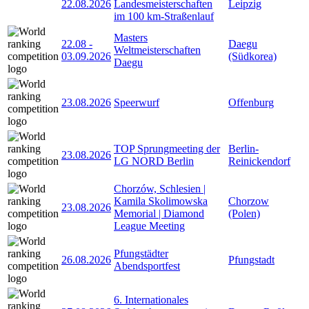
22.08.2026
Landesmeisterschaften
Leipzig
im 100 km-Straßenlauf
Masters
22.08
-
Daegu
Weltmeisterschaften
03.09.2026
(Südkorea)
Daegu
23.08.2026
Speerwurf
Offenburg
TOP Sprungmeeting der
Berlin-
23.08.2026
LG NORD Berlin
Reinickendorf
Chorzów, Schlesien |
Kamila Skolimowska
Chorzow
23.08.2026
Memorial | Diamond
(Polen)
League Meeting
Pfungstädter
26.08.2026
Pfungstadt
Abendsportfest
6. Internationales