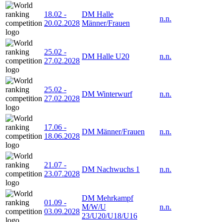
18.02
-
DM Halle
n.n.
20.02.2028
Männer/Frauen
25.02
-
DM Halle U20
n.n.
27.02.2028
25.02
-
DM Winterwurf
n.n.
27.02.2028
17.06
-
DM Männer/Frauen
n.n.
18.06.2028
21.07
-
DM Nachwuchs 1
n.n.
23.07.2028
DM Mehrkampf
01.09
-
M/W/U
n.n.
03.09.2028
23/U20/U18/U16