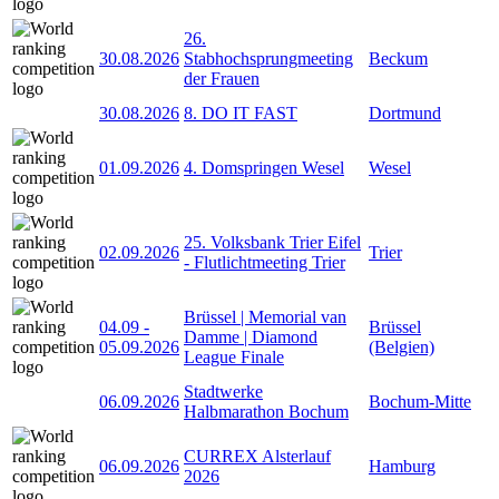
26.
30.08.2026
Stabhochsprungmeeting
Beckum
der Frauen
30.08.2026
8. DO IT FAST
Dortmund
01.09.2026
4. Domspringen Wesel
Wesel
25. Volksbank Trier Eifel
02.09.2026
Trier
- Flutlichtmeeting Trier
Brüssel | Memorial van
04.09
-
Brüssel
Damme | Diamond
05.09.2026
(Belgien)
League Finale
Stadtwerke
06.09.2026
Bochum-Mitte
Halbmarathon Bochum
CURREX Alsterlauf
06.09.2026
Hamburg
2026