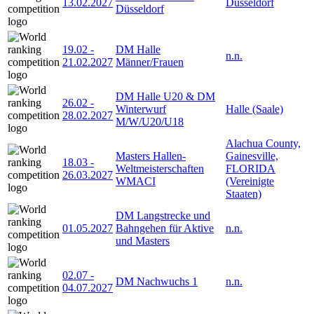
13.02.2027
Düsseldorf
Düsseldorf
19.02
-
DM Halle
n.n.
21.02.2027
Männer/Frauen
DM Halle U20 & DM
26.02
-
Winterwurf
Halle (Saale)
28.02.2027
M/W/U20/U18
Alachua County,
Masters Hallen-
Gainesville,
18.03
-
Weltmeisterschaften
FLORIDA
26.03.2027
WMACI
(Vereinigte
Staaten)
DM Langstrecke und
01.05.2027
Bahngehen für Aktive
n.n.
und Masters
02.07
-
DM Nachwuchs 1
n.n.
04.07.2027