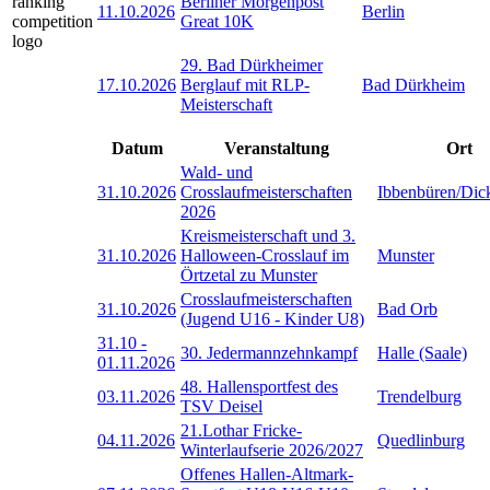
Berliner Morgenpost
11.10.2026
Berlin
Great 10K
29. Bad Dürkheimer
17.10.2026
Berglauf mit RLP-
Bad Dürkheim
Meisterschaft
Datum
Veranstaltung
Ort
Wald- und
31.10.2026
Crosslaufmeisterschaften
Ibbenbüren/Dic
2026
Kreismeisterschaft und 3.
31.10.2026
Halloween-Crosslauf im
Munster
Örtzetal zu Munster
Crosslaufmeisterschaften
31.10.2026
Bad Orb
(Jugend U16 - Kinder U8)
31.10
-
30. Jedermannzehnkampf
Halle (Saale)
01.11.2026
48. Hallensportfest des
03.11.2026
Trendelburg
TSV Deisel
21.Lothar Fricke-
04.11.2026
Quedlinburg
Winterlaufserie 2026/2027
Offenes Hallen-Altmark-