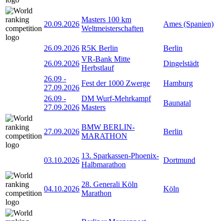
Masters 100 km
20.09.2026
Ames (Spanien)
Weltmeisterschaften
26.09.2026
R5K Berlin
Berlin
VR-Bank Mitte
26.09.2026
Dingelstädt
Herbstlauf
26.09
-
Fest der 1000 Zwerge
Hamburg
27.09.2026
26.09
-
DM Wurf-Mehrkampf
Baunatal
27.09.2026
Masters
BMW BERLIN-
27.09.2026
Berlin
MARATHON
13. Sparkassen-Phoenix-
03.10.2026
Dortmund
Halbmarathon
28. Generali Köln
04.10.2026
Köln
Marathon