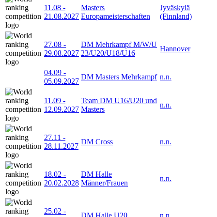
11.08
-
Masters
Jyväskylä
21.08.2027
Europameisterschaften
(Finnland)
27.08
-
DM Mehrkampf M/W/U
Hannover
29.08.2027
23/U20/U18/U16
04.09
-
DM Masters Mehrkampf
n.n.
05.09.2027
11.09
-
Team DM U16/U20 und
n.n.
12.09.2027
Masters
27.11
-
DM Cross
n.n.
28.11.2027
18.02
-
DM Halle
n.n.
20.02.2028
Männer/Frauen
25.02
-
DM Halle U20
n.n.