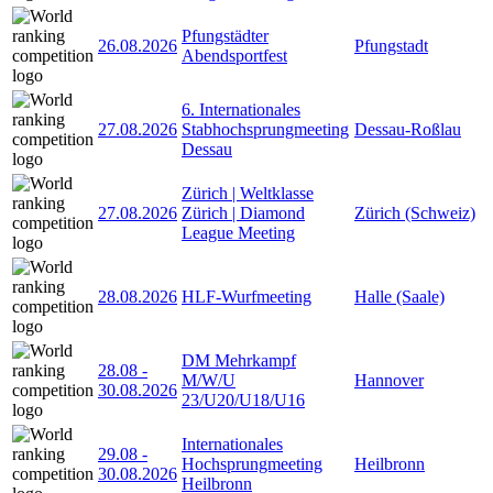
Pfungstädter
26.08.2026
Pfungstadt
Abendsportfest
6. Internationales
27.08.2026
Stabhochsprungmeeting
Dessau-Roßlau
Dessau
Zürich | Weltklasse
27.08.2026
Zürich | Diamond
Zürich (Schweiz)
League Meeting
28.08.2026
HLF-Wurfmeeting
Halle (Saale)
DM Mehrkampf
28.08
-
M/W/U
Hannover
30.08.2026
23/U20/U18/U16
Internationales
29.08
-
Hochsprungmeeting
Heilbronn
30.08.2026
Heilbronn