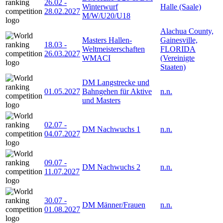
26.02
-
Winterwurf
Halle (Saale)
28.02.2027
M/W/U20/U18
Alachua County,
Masters Hallen-
Gainesville,
18.03
-
Weltmeisterschaften
FLORIDA
26.03.2027
WMACI
(Vereinigte
Staaten)
DM Langstrecke und
01.05.2027
Bahngehen für Aktive
n.n.
und Masters
02.07
-
DM Nachwuchs 1
n.n.
04.07.2027
09.07
-
DM Nachwuchs 2
n.n.
11.07.2027
30.07
-
DM Männer/Frauen
n.n.
01.08.2027