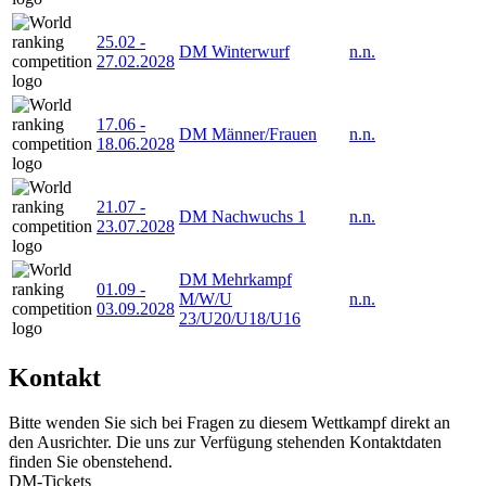
25.02
-
DM Winterwurf
n.n.
27.02.2028
17.06
-
DM Männer/Frauen
n.n.
18.06.2028
21.07
-
DM Nachwuchs 1
n.n.
23.07.2028
DM Mehrkampf
01.09
-
M/W/U
n.n.
03.09.2028
23/U20/U18/U16
Kontakt
Bitte wenden Sie sich bei Fragen zu diesem Wettkampf direkt an
den Ausrichter. Die uns zur Verfügung stehenden Kontaktdaten
finden Sie obenstehend.
DM-Tickets