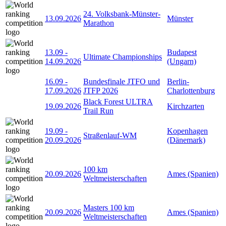
24. Volksbank-Münster-
13.09.2026
Münster
Marathon
13.09
-
Budapest
Ultimate Championships
14.09.2026
(Ungarn)
16.09
-
Bundesfinale JTFO und
Berlin-
17.09.2026
JTFP 2026
Charlottenburg
Black Forest ULTRA
19.09.2026
Kirchzarten
Trail Run
19.09
-
Kopenhagen
Straßenlauf-WM
20.09.2026
(Dänemark)
100 km
20.09.2026
Ames (Spanien)
Weltmeisterschaften
Masters 100 km
20.09.2026
Ames (Spanien)
Weltmeisterschaften