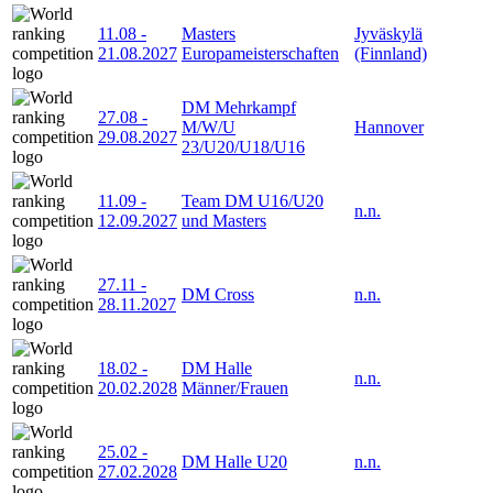
11.08
-
Masters
Jyväskylä
21.08.2027
Europameisterschaften
(Finnland)
DM Mehrkampf
27.08
-
M/W/U
Hannover
29.08.2027
23/U20/U18/U16
11.09
-
Team DM U16/U20
n.n.
12.09.2027
und Masters
27.11
-
DM Cross
n.n.
28.11.2027
18.02
-
DM Halle
n.n.
20.02.2028
Männer/Frauen
25.02
-
DM Halle U20
n.n.
27.02.2028