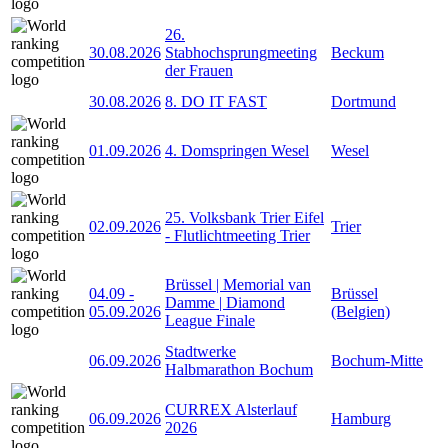
26.
30.08.2026
Stabhochsprungmeeting
Beckum
der Frauen
30.08.2026
8. DO IT FAST
Dortmund
01.09.2026
4. Domspringen Wesel
Wesel
25. Volksbank Trier Eifel
02.09.2026
Trier
- Flutlichtmeeting Trier
Brüssel | Memorial van
04.09
-
Brüssel
Damme | Diamond
05.09.2026
(Belgien)
League Finale
Stadtwerke
06.09.2026
Bochum-Mitte
Halbmarathon Bochum
CURREX Alsterlauf
06.09.2026
Hamburg
2026