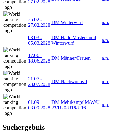
27.02.2028
25.02
-
DM Winterwurf
n.n.
27.02.2028
03.03
-
DM Halle Masters und
n.n.
05.03.2028
Winterwurf
17.06
-
DM Männer/Frauen
n.n.
18.06.2028
21.07
-
DM Nachwuchs 1
n.n.
23.07.2028
01.09
-
DM Mehrkampf M/W/U
n.n.
03.09.2028
23/U20/U18/U16
Suchergebnis