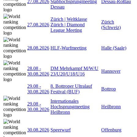
27.08.2026
Stabhochsprungmeeting
Dessau-Roßlau
Dessau
Zürich | Weltklasse
Zürich
27.08.2026
Zürich | Diamond
(Schweiz)
League Meeting
28.08.2026
HLF-Wurfmeeting
Halle (Saale)
28.08
-
DM Mehrkampf M/W/U
Hannover
30.08.2026
23/U20/U18/U16
29.08
-
8. Bottroper Ultralauf
Bottrop
30.08.2026
Festival (BUF)
Internationales
29.08
-
Hochsprungmeeting
Heilbronn
30.08.2026
Heilbronn
30.08.2026
Speerwurf
Offenburg