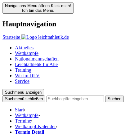
Navigations Menu öffnen
Klick mich!
Ich bin das Menü.
Hauptnavigation
Startseite
Aktuelles
Wettkämpfe
Nationalmannschaften
Leichtathletik für Alle
Training
Wir im DLV
Service
Suchmenü anzeigen
Suchmenü schließen
Suchen
Start
›
Wettkämpfe
›
Termine
›
Wettkampf-Kalender
›
Termin Detail