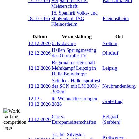
17.10.2026
Berglauf mit RLP-
Bad Dürkheim
Meisterschaft
15. Spannrit Volks- und
18.10.2026
Straßenlauf TSG
Kleinostheim
Kleinostheim
Datum
Veranstaltung
Ort
12.12.2026
6. Kids Cup
Nottuln
Hallen-Sprungmeeting
12.12.2026
Ohrdruf
des Ohrdrufer LV
Regionalmeisterschaft
12.12.2026
Mehrkampf Leipzig in
Leipzig
Halle Brandberge
Schüler - Hallensportfest
12.12.2026
des SCN mit LM 2000 /
Neubrandenburg
3000m
12.12
-
ttc Weihnachtsspringen
Gräfelfing
13.12.2026
2026
Cross-
Belgrad
13.12.2026
Europameisterschaften
(Serbien)
52. Int. Silvester-
Kottweiler-