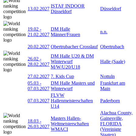
ISTAF INDOOR
13.02.2027
Düsseldorf
Düsseldorf
19.02
-
DM Halle
n.n.
21.02.2027
Männer/Frauen
20.02.2027
Obertrubacher Crosslauf
Obertrubach
DM Halle U20 & DM
26.02
-
Winterwurf
Halle (Saale)
28.02.2027
M/W/U20/U18
27.02.2027
7. Kids Cup
Nottuln
05.03
-
DM Halle Masters und
Frankfurt am
07.03.2027
Winterwurf
Main
FLVW
07.03.2027
Hallenmeisterschaften
Paderborn
U14
Alachua County,
Masters Hallen-
Gainesville,
18.03
-
Weltmeisterschaften
FLORIDA
26.03.2027
WMACI
(Vereinigte
Staaten)