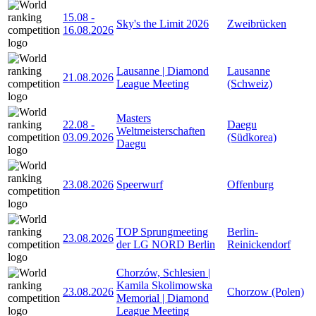
15.08
-
Sky's the Limit 2026
Zweibrücken
16.08.2026
Lausanne | Diamond
Lausanne
21.08.2026
League Meeting
(Schweiz)
Masters
22.08
-
Daegu
Weltmeisterschaften
03.09.2026
(Südkorea)
Daegu
23.08.2026
Speerwurf
Offenburg
TOP Sprungmeeting
Berlin-
23.08.2026
der LG NORD Berlin
Reinickendorf
Chorzów, Schlesien |
Kamila Skolimowska
23.08.2026
Chorzow (Polen)
Memorial | Diamond
League Meeting