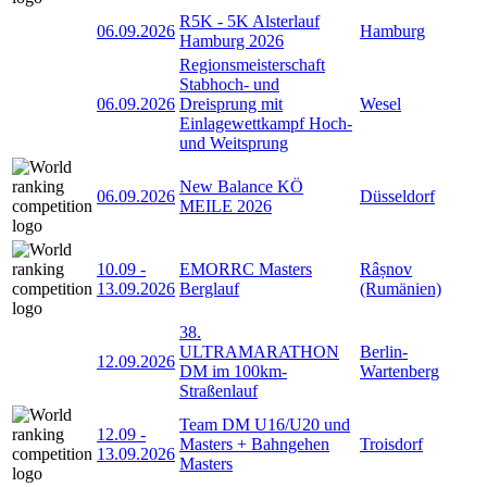
R5K - 5K Alsterlauf
06.09.2026
Hamburg
Hamburg 2026
Regionsmeisterschaft
Stabhoch- und
06.09.2026
Dreisprung mit
Wesel
Einlagewettkampf Hoch-
und Weitsprung
New Balance KÖ
06.09.2026
Düsseldorf
MEILE 2026
10.09
-
EMORRC Masters
Râșnov
13.09.2026
Berglauf
(Rumänien)
38.
ULTRAMARATHON
Berlin-
12.09.2026
DM im 100km-
Wartenberg
Straßenlauf
Team DM U16/U20 und
12.09
-
Masters + Bahngehen
Troisdorf
13.09.2026
Masters