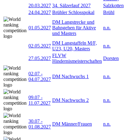
20.03.2027
34. Sälzerlauf 2027
Salzkotten
24.04.2027
Brühler Schlosspokal
Brühl
DM Langstrecke und
01.05.2027
Bahngehen für Aktive
n.n.
und Masters
DM Langstaffeln M/F,
02.05.2027
n.n.
U23, U20, Masters
FLVW
27.05.2027
Dorsten
Hindernismeisterschaften
02.07
-
DM Nachwuchs 1
n.n.
04.07.2027
09.07
-
DM Nachwuchs 2
n.n.
11.07.2027
30.07
-
DM Männer/Frauen
n.n.
01.08.2027