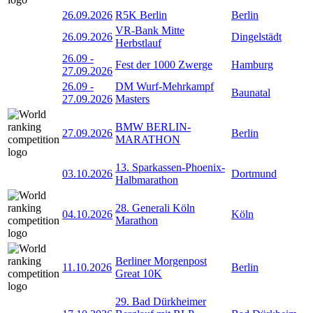
26.09.2026
R5K Berlin
Berlin
VR-Bank Mitte
26.09.2026
Dingelstädt
Herbstlauf
26.09
-
Fest der 1000 Zwerge
Hamburg
27.09.2026
26.09
-
DM Wurf-Mehrkampf
Baunatal
27.09.2026
Masters
BMW BERLIN-
27.09.2026
Berlin
MARATHON
13. Sparkassen-Phoenix-
03.10.2026
Dortmund
Halbmarathon
28. Generali Köln
04.10.2026
Köln
Marathon
Berliner Morgenpost
11.10.2026
Berlin
Great 10K
29. Bad Dürkheimer