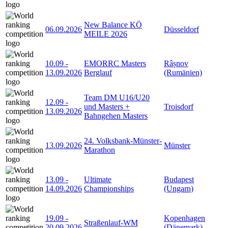
New Balance KÖ
06.09.2026
Düsseldorf
MEILE 2026
10.09
-
EMORRC Masters
Râșnov
13.09.2026
Berglauf
(Rumänien)
Team DM U16/U20
12.09
-
und Masters +
Troisdorf
13.09.2026
Bahngehen Masters
24. Volksbank-Münster-
13.09.2026
Münster
Marathon
13.09
-
Ultimate
Budapest
14.09.2026
Championships
(Ungarn)
19.09
-
Kopenhagen
Straßenlauf-WM
20.09.2026
(Dänemark)