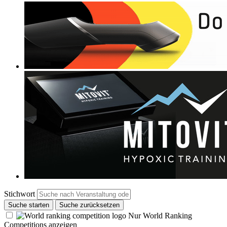
Stichwort
Suche starten
Suche zurücksetzen
Nur World Ranking
Competitions anzeigen