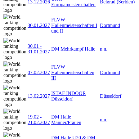
13.12.2026
Belgrad (Serbien)
Europameisterschaften
FLVW
30.01.2027
Hallenmeisterschaften I
Dortmund
und II
30.01
-
DM Mehrkampf Halle
n.n.
31.01.2027
FLVW
07.02.2027
Hallenmeisterschaften
Dortmund
III
ISTAF INDOOR
13.02.2027
Düsseldorf
Düsseldorf
19.02
-
DM Halle
n.n.
21.02.2027
Männer/Frauen
DM Halle U20 & DM