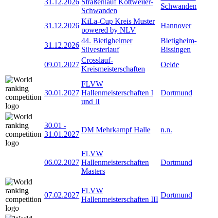
31.12.2026
Straßenlauf Kottweiler-
Schwanden
Schwanden
KiLa-Cup Kreis Muster
31.12.2026
Hannover
powered by NLV
44. Bietigheimer
Bietigheim-
31.12.2026
Silvesterlauf
Bissingen
Crosslauf-
09.01.2027
Oelde
Kreismeisterschaften
FLVW
30.01.2027
Hallenmeisterschaften I
Dortmund
und II
30.01
-
DM Mehrkampf Halle
n.n.
31.01.2027
FLVW
06.02.2027
Hallenmeisterschaften
Dortmund
Masters
FLVW
07.02.2027
Dortmund
Hallenmeisterschaften III