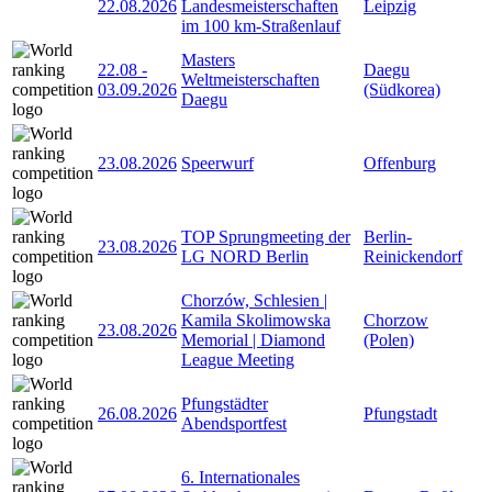
22.08.2026
Landesmeisterschaften
Leipzig
im 100 km-Straßenlauf
Masters
22.08
-
Daegu
Weltmeisterschaften
03.09.2026
(Südkorea)
Daegu
23.08.2026
Speerwurf
Offenburg
TOP Sprungmeeting der
Berlin-
23.08.2026
LG NORD Berlin
Reinickendorf
Chorzów, Schlesien |
Kamila Skolimowska
Chorzow
23.08.2026
Memorial | Diamond
(Polen)
League Meeting
Pfungstädter
26.08.2026
Pfungstadt
Abendsportfest
6. Internationales