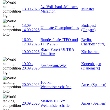
24. Volksbank-Münster-
13.09.2026
Münster
Marathon
13.09
-
Budapest
Ultimate Championships
14.09.2026
(Ungarn)
16.09
-
Bundesfinale JTFO und
Berlin-
17.09.2026
JTFP 2026
Charlottenburg
Black Forest ULTRA
19.09.2026
Kirchzarten
Trail Run
19.09
-
Kopenhagen
Straßenlauf-WM
20.09.2026
(Dänemark)
100 km
20.09.2026
Ames (Spanien)
Weltmeisterschaften
Masters 100 km
20.09.2026
Ames (Spanien)
Weltmeisterschaften