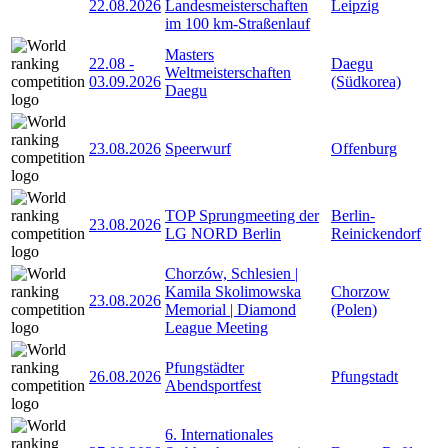
22.08.2026
Landesmeisterschaften
Leipzig
im 100 km-Straßenlauf
Masters
22.08
-
Daegu
Weltmeisterschaften
03.09.2026
(Südkorea)
Daegu
23.08.2026
Speerwurf
Offenburg
TOP Sprungmeeting der
Berlin-
23.08.2026
LG NORD Berlin
Reinickendorf
Chorzów, Schlesien |
Kamila Skolimowska
Chorzow
23.08.2026
Memorial | Diamond
(Polen)
League Meeting
Pfungstädter
26.08.2026
Pfungstadt
Abendsportfest
6. Internationales