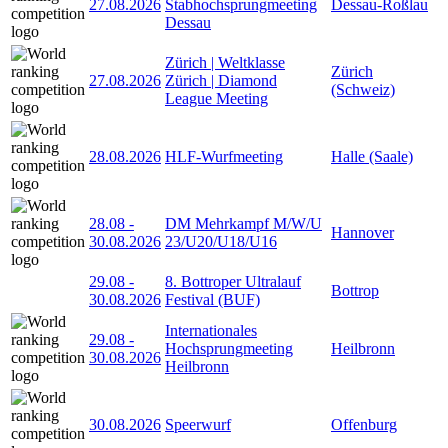
27.08.2026
Stabhochsprungmeeting
Dessau-Roßlau
Dessau
Zürich | Weltklasse
Zürich
27.08.2026
Zürich | Diamond
(Schweiz)
League Meeting
28.08.2026
HLF-Wurfmeeting
Halle (Saale)
28.08
-
DM Mehrkampf M/W/U
Hannover
30.08.2026
23/U20/U18/U16
29.08
-
8. Bottroper Ultralauf
Bottrop
30.08.2026
Festival (BUF)
Internationales
29.08
-
Hochsprungmeeting
Heilbronn
30.08.2026
Heilbronn
30.08.2026
Speerwurf
Offenburg