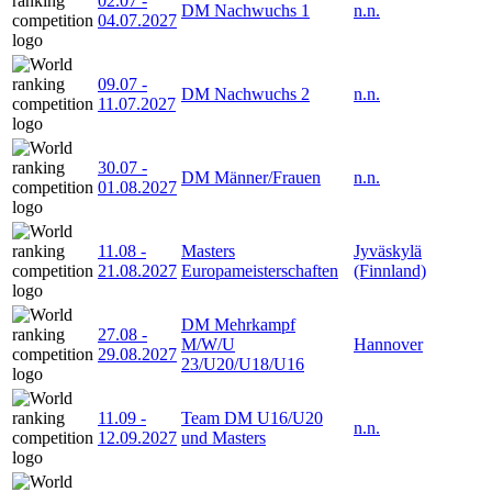
02.07
-
DM Nachwuchs 1
n.n.
04.07.2027
09.07
-
DM Nachwuchs 2
n.n.
11.07.2027
30.07
-
DM Männer/Frauen
n.n.
01.08.2027
11.08
-
Masters
Jyväskylä
21.08.2027
Europameisterschaften
(Finnland)
DM Mehrkampf
27.08
-
M/W/U
Hannover
29.08.2027
23/U20/U18/U16
11.09
-
Team DM U16/U20
n.n.
12.09.2027
und Masters