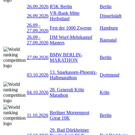
26.09.2026
R5K Berlin
Berlin
VR-Bank Mitte
26.09.2026
Dingelstädt
Herbstlauf
26.09
-
Fest der 1000 Zwerge
Hamburg
27.09.2026
26.09
-
DM Wurf-Mehrkampf
Baunatal
27.09.2026
Masters
BMW BERLIN-
27.09.2026
Berlin
MARATHON
13. Sparkassen-Phoenix-
03.10.2026
Dortmund
Halbmarathon
28. Generali Köln
04.10.2026
Köln
Marathon
Berliner Morgenpost
11.10.2026
Berlin
Great 10K
29. Bad Dürkheimer