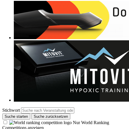
Stichwort
Suche starten
Suche zurücksetzen
Nur World Ranking
Competitions anzeigen