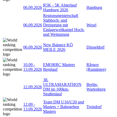
R5K - 5K Alsterlauf
06.09.2026
Hamburg
Hamburg 2026
Regionsmeisterschaft
Stabhoch- und
06.09.2026
Dreisprung mit
Wesel
Einlagewettkampf Hoch-
und Weitsprung
New Balance KÖ
06.09.2026
Düsseldorf
MEILE 2026
10.09
-
EMORRC Masters
Râșnov
13.09.2026
Berglauf
(Rumänien)
38.
ULTRAMARATHON
Berlin-
12.09.2026
DM im 100km-
Wartenberg
Straßenlauf
Team DM U16/U20 und
12.09
-
Masters + Bahngehen
Troisdorf
13.09.2026
Masters