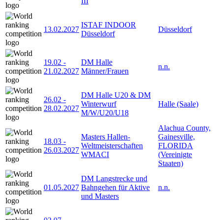
III
ISTAF INDOOR
13.02.2027
Düsseldorf
Düsseldorf
19.02
-
DM Halle
n.n.
21.02.2027
Männer/Frauen
DM Halle U20 & DM
26.02
-
Winterwurf
Halle (Saale)
28.02.2027
M/W/U20/U18
Alachua County,
Masters Hallen-
Gainesville,
18.03
-
Weltmeisterschaften
FLORIDA
26.03.2027
WMACI
(Vereinigte
Staaten)
DM Langstrecke und
01.05.2027
Bahngehen für Aktive
n.n.
und Masters