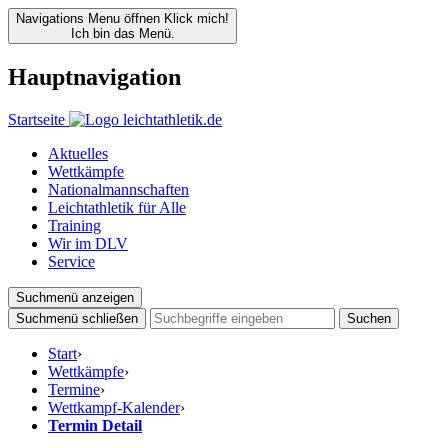
Navigations Menu öffnen
Klick mich!
Ich bin das Menü.
Hauptnavigation
Startseite
Aktuelles
Wettkämpfe
Nationalmannschaften
Leichtathletik für Alle
Training
Wir im DLV
Service
Suchmenü anzeigen
Suchmenü schließen
Suchen
Start
›
Wettkämpfe
›
Termine
›
Wettkampf-Kalender
›
Termin Detail