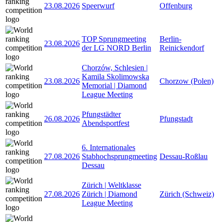
23.08.2026
Speerwurf
Offenburg
TOP Sprungmeeting
Berlin-
23.08.2026
der LG NORD Berlin
Reinickendorf
Chorzów, Schlesien |
Kamila Skolimowska
23.08.2026
Chorzow (Polen)
Memorial | Diamond
League Meeting
Pfungstädter
26.08.2026
Pfungstadt
Abendsportfest
6. Internationales
27.08.2026
Stabhochsprungmeeting
Dessau-Roßlau
Dessau
Zürich | Weltklasse
27.08.2026
Zürich | Diamond
Zürich (Schweiz)
League Meeting