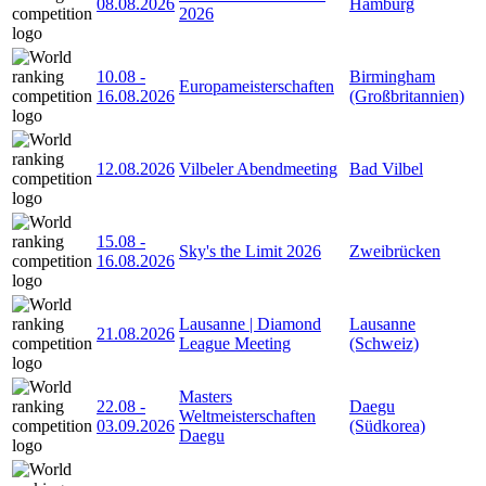
08.08.2026
Hamburg
2026
10.08
-
Birmingham
Europameisterschaften
16.08.2026
(Großbritannien)
12.08.2026
Vilbeler Abendmeeting
Bad Vilbel
15.08
-
Sky's the Limit 2026
Zweibrücken
16.08.2026
Lausanne | Diamond
Lausanne
21.08.2026
League Meeting
(Schweiz)
Masters
22.08
-
Daegu
Weltmeisterschaften
03.09.2026
(Südkorea)
Daegu