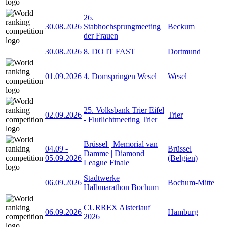
26.
30.08.2026
Stabhochsprungmeeting
Beckum
der Frauen
30.08.2026
8. DO IT FAST
Dortmund
01.09.2026
4. Domspringen Wesel
Wesel
25. Volksbank Trier Eifel
02.09.2026
Trier
- Flutlichtmeeting Trier
Brüssel | Memorial van
04.09
-
Brüssel
Damme | Diamond
05.09.2026
(Belgien)
League Finale
Stadtwerke
06.09.2026
Bochum-Mitte
Halbmarathon Bochum
CURREX Alsterlauf
06.09.2026
Hamburg
2026