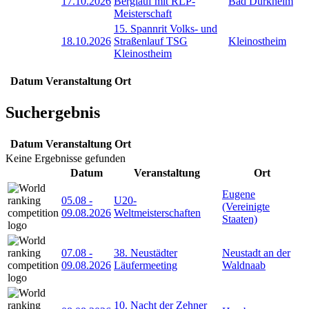
17.10.2026
Berglauf mit RLP-
Bad Dürkheim
Meisterschaft
15. Spannrit Volks- und
18.10.2026
Straßenlauf TSG
Kleinostheim
Kleinostheim
Datum
Veranstaltung
Ort
Suchergebnis
Datum
Veranstaltung
Ort
Keine Ergebnisse gefunden
Datum
Veranstaltung
Ort
Eugene
05.08
-
U20-
(Vereinigte
09.08.2026
Weltmeisterschaften
Staaten)
07.08
-
38. Neustädter
Neustadt an der
09.08.2026
Läufermeeting
Waldnaab
10. Nacht der Zehner