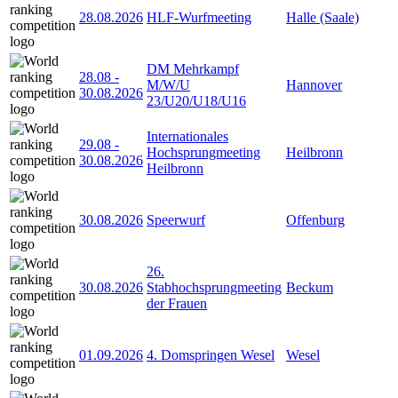
28.08.2026
HLF-Wurfmeeting
Halle (Saale)
DM Mehrkampf
28.08
-
M/W/U
Hannover
30.08.2026
23/U20/U18/U16
Internationales
29.08
-
Hochsprungmeeting
Heilbronn
30.08.2026
Heilbronn
30.08.2026
Speerwurf
Offenburg
26.
30.08.2026
Stabhochsprungmeeting
Beckum
der Frauen
01.09.2026
4. Domspringen Wesel
Wesel