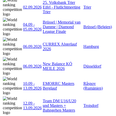
25. Volksbank Trier
02.09.2026
Eifel - Flutlichtmeeting
Trier
Trier
Brüssel | Memorial van
04.09
-
Damme | Diamond
Brüssel (Belgien)
05.09.2026
League Finale
CURREX Alsterlauf
06.09.2026
Hamburg
2026
New Balance KÖ
06.09.2026
Düsseldorf
MEILE 2026
10.09
-
EMORRC Masters
Râșnov
13.09.2026
Berglauf
(Rumänien)
Team DM U16/U20
12.09
-
und Masters +
Troisdorf
13.09.2026
Bahngehen Masters