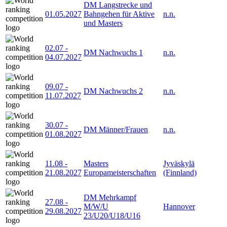
DM Langstrecke und
01.05.2027
Bahngehen für Aktive
n.n.
und Masters
02.07
-
DM Nachwuchs 1
n.n.
04.07.2027
09.07
-
DM Nachwuchs 2
n.n.
11.07.2027
30.07
-
DM Männer/Frauen
n.n.
01.08.2027
11.08
-
Masters
Jyväskylä
21.08.2027
Europameisterschaften
(Finnland)
DM Mehrkampf
27.08
-
M/W/U
Hannover
29.08.2027
23/U20/U18/U16