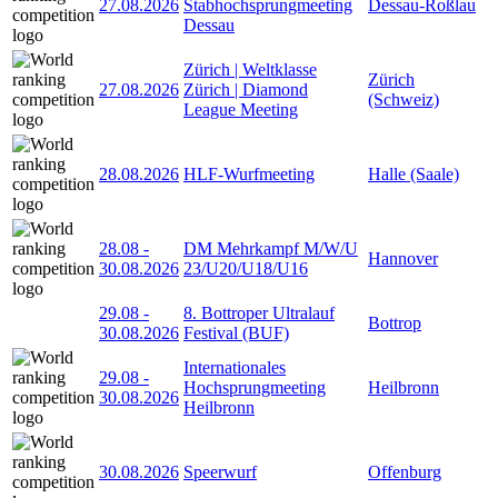
27.08.2026
Stabhochsprungmeeting
Dessau-Roßlau
Dessau
Zürich | Weltklasse
Zürich
27.08.2026
Zürich | Diamond
(Schweiz)
League Meeting
28.08.2026
HLF-Wurfmeeting
Halle (Saale)
28.08
-
DM Mehrkampf M/W/U
Hannover
30.08.2026
23/U20/U18/U16
29.08
-
8. Bottroper Ultralauf
Bottrop
30.08.2026
Festival (BUF)
Internationales
29.08
-
Hochsprungmeeting
Heilbronn
30.08.2026
Heilbronn
30.08.2026
Speerwurf
Offenburg