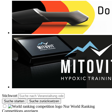
Stichwort
Suche starten
Suche zurücksetzen
Nur World Ranking
Competitions anzeigen