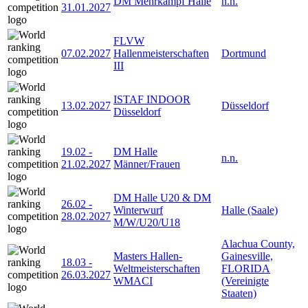
DM Mehrkampf Halle
n.n.
31.01.2027
FLVW
07.02.2027
Hallenmeisterschaften
Dortmund
III
ISTAF INDOOR
13.02.2027
Düsseldorf
Düsseldorf
19.02
-
DM Halle
n.n.
21.02.2027
Männer/Frauen
DM Halle U20 & DM
26.02
-
Winterwurf
Halle (Saale)
28.02.2027
M/W/U20/U18
Alachua County,
Masters Hallen-
Gainesville,
18.03
-
Weltmeisterschaften
FLORIDA
26.03.2027
WMACI
(Vereinigte
Staaten)