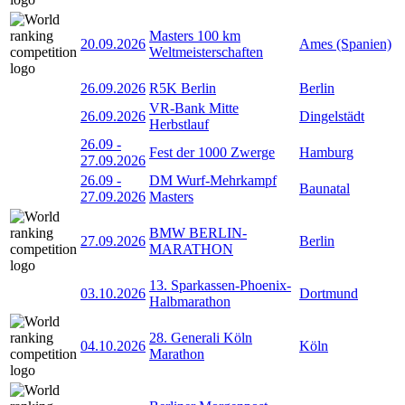
Masters 100 km
20.09.2026
Ames (Spanien)
Weltmeisterschaften
26.09.2026
R5K Berlin
Berlin
VR-Bank Mitte
26.09.2026
Dingelstädt
Herbstlauf
26.09
-
Fest der 1000 Zwerge
Hamburg
27.09.2026
26.09
-
DM Wurf-Mehrkampf
Baunatal
27.09.2026
Masters
BMW BERLIN-
27.09.2026
Berlin
MARATHON
13. Sparkassen-Phoenix-
03.10.2026
Dortmund
Halbmarathon
28. Generali Köln
04.10.2026
Köln
Marathon