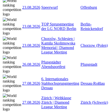
23.08.2026
Speerwurf
Offenburg
TOP Sprungmeeting
Berlin-
23.08.2026
der LG NORD Berlin
Reinickendorf
Chorzów, Schlesien |
Kamila Skolimowska
23.08.2026
Chorzow (Polen)
Memorial | Diamond
League Meeting
Pfungstädter
26.08.2026
Pfungstadt
Abendsportfest
6. Internationales
27.08.2026
Stabhochsprungmeeting
Dessau-Roßlau
Dessau
Zürich | Weltklasse
27.08.2026
Zürich | Diamond
Zürich (Schweiz)
League Meeting