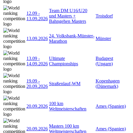
Team DM U16/U20
12.09
-
und Masters +
Troisdorf
13.09.2026
Bahngehen Masters
24. Volksbank-Münster-
13.09.2026
Münster
Marathon
13.09
-
Ultimate
Budapest
14.09.2026
Championships
(Ungarn)
19.09
-
Kopenhagen
Straßenlauf-WM
20.09.2026
(Dänemark)
100 km
20.09.2026
Ames (Spanien)
Weltmeisterschaften
Masters 100 km
20.09.2026
Ames (Spanien)
Weltmeisterschaften