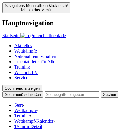
Navigations Menu öffnen
Klick mich!
Ich bin das Menü.
Hauptnavigation
Startseite
Aktuelles
Wettkämpfe
Nationalmannschaften
Leichtathletik für Alle
Training
Wir im DLV
Service
Suchmenü anzeigen
Suchmenü schließen
Suchen
Start
›
Wettkämpfe
›
Termine
›
Wettkampf-Kalender
›
Termin Detail