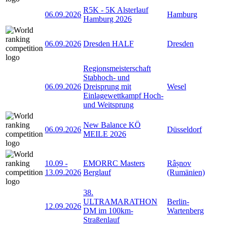
R5K - 5K Alsterlauf
06.09.2026
Hamburg
Hamburg 2026
06.09.2026
Dresden HALF
Dresden
Regionsmeisterschaft
Stabhoch- und
06.09.2026
Dreisprung mit
Wesel
Einlagewettkampf Hoch-
und Weitsprung
New Balance KÖ
06.09.2026
Düsseldorf
MEILE 2026
10.09
-
EMORRC Masters
Râșnov
13.09.2026
Berglauf
(Rumänien)
38.
ULTRAMARATHON
Berlin-
12.09.2026
DM im 100km-
Wartenberg
Straßenlauf