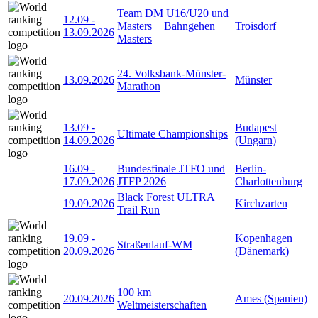
Team DM U16/U20 und
12.09
-
Masters + Bahngehen
Troisdorf
13.09.2026
Masters
24. Volksbank-Münster-
13.09.2026
Münster
Marathon
13.09
-
Budapest
Ultimate Championships
14.09.2026
(Ungarn)
16.09
-
Bundesfinale JTFO und
Berlin-
17.09.2026
JTFP 2026
Charlottenburg
Black Forest ULTRA
19.09.2026
Kirchzarten
Trail Run
19.09
-
Kopenhagen
Straßenlauf-WM
20.09.2026
(Dänemark)
100 km
20.09.2026
Ames (Spanien)
Weltmeisterschaften