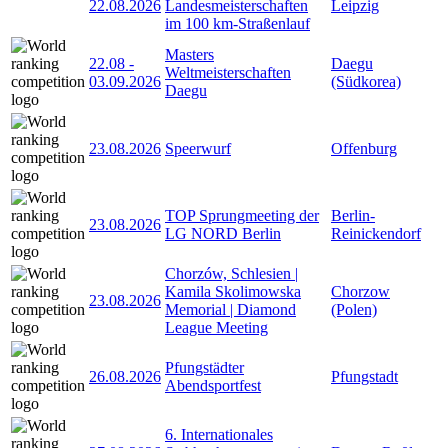
22.08.2026
Landesmeisterschaften
Leipzig
im 100 km-Straßenlauf
Masters
22.08
-
Daegu
Weltmeisterschaften
03.09.2026
(Südkorea)
Daegu
23.08.2026
Speerwurf
Offenburg
TOP Sprungmeeting der
Berlin-
23.08.2026
LG NORD Berlin
Reinickendorf
Chorzów, Schlesien |
Kamila Skolimowska
Chorzow
23.08.2026
Memorial | Diamond
(Polen)
League Meeting
Pfungstädter
26.08.2026
Pfungstadt
Abendsportfest
6. Internationales