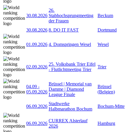
26.
30.08.2026
Stabhochsprungmeeting
Beckum
der Frauen
30.08.2026
8. DO IT FAST
Dortmund
01.09.2026
4. Domspringen Wesel
Wesel
25. Volksbank Trier Eifel
02.09.2026
Trier
- Flutlichtmeeting Trier
Brüssel | Memorial van
04.09
-
Brüssel
Damme | Diamond
05.09.2026
(Belgien)
League Finale
Stadtwerke
06.09.2026
Bochum-Mitte
Halbmarathon Bochum
CURREX Alsterlauf
06.09.2026
Hamburg
2026