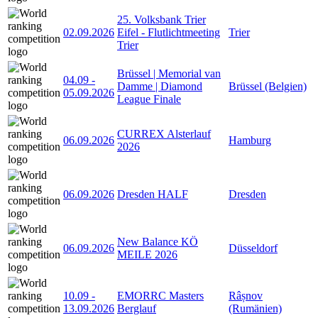
25. Volksbank Trier
02.09.2026
Eifel - Flutlichtmeeting
Trier
Trier
Brüssel | Memorial van
04.09
-
Damme | Diamond
Brüssel (Belgien)
05.09.2026
League Finale
CURREX Alsterlauf
06.09.2026
Hamburg
2026
06.09.2026
Dresden HALF
Dresden
New Balance KÖ
06.09.2026
Düsseldorf
MEILE 2026
10.09
-
EMORRC Masters
Râșnov
13.09.2026
Berglauf
(Rumänien)