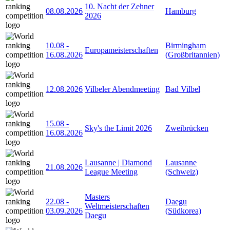
10. Nacht der Zehner
08.08.2026
Hamburg
2026
10.08
-
Birmingham
Europameisterschaften
16.08.2026
(Großbritannien)
12.08.2026
Vilbeler Abendmeeting
Bad Vilbel
15.08
-
Sky's the Limit 2026
Zweibrücken
16.08.2026
Lausanne | Diamond
Lausanne
21.08.2026
League Meeting
(Schweiz)
Masters
22.08
-
Daegu
Weltmeisterschaften
03.09.2026
(Südkorea)
Daegu