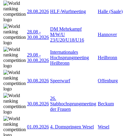
28.08.2026
HLF-Wurfmeeting
Halle (Saale)
DM Mehrkampf
28.08
-
M/W/U
Hannover
30.08.2026
23/U20/U18/U16
Internationales
29.08
-
Hochsprungmeeting
Heilbronn
30.08.2026
Heilbronn
30.08.2026
Speerwurf
Offenburg
26.
30.08.2026
Stabhochsprungmeeting
Beckum
der Frauen
01.09.2026
4. Domspringen Wesel
Wesel