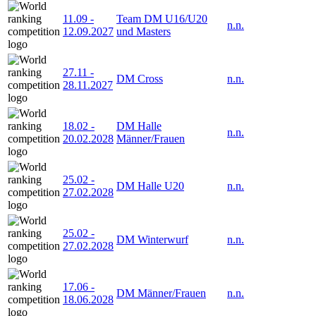
11.09
-
Team DM U16/U20
n.n.
12.09.2027
und Masters
27.11
-
DM Cross
n.n.
28.11.2027
18.02
-
DM Halle
n.n.
20.02.2028
Männer/Frauen
25.02
-
DM Halle U20
n.n.
27.02.2028
25.02
-
DM Winterwurf
n.n.
27.02.2028
17.06
-
DM Männer/Frauen
n.n.
18.06.2028