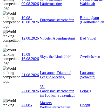
09.08.2026
Läufermeeting
Waldnaab
10.08
-
Birmingham
Europameisterschaften
16.08.2026
(Großbritannien)
12.08.2026
Vilbeler Abendmeeting
Bad Vilbel
15.08
-
Sky's the Limit 2026
Zweibrücken
16.08.2026
Lausanne | Diamond
Lausanne
21.08.2026
League Meeting
(Schweiz)
35.
22.08.2026
Landesmeisterschaften
Leipzig
im 100 km-Straßenlauf
Masters
22.08
-
Daegu
Weltmeisterschaften