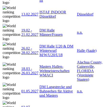
III
ISTAF INDOOR
13.02.2027
Düsseldorf
Düsseldorf
19.02
-
DM Halle
n.n.
21.02.2027
Männer/Frauen
DM Halle U20 & DM
26.02
-
Winterwurf
Halle (Saale)
28.02.2027
M/W/U20/U18
Alachua County,
Masters Hallen-
Gainesville,
18.03
-
Weltmeisterschaften
FLORIDA
26.03.2027
WMACI
(Vereinigte
Staaten)
DM Langstrecke und
01.05.2027
Bahngehen für Aktive
n.n.
und Masters