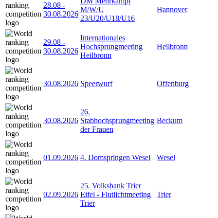
DM Mehrkampf
28.08
-
M/W/U
Hannover
30.08.2026
23/U20/U18/U16
Internationales
29.08
-
Hochsprungmeeting
Heilbronn
30.08.2026
Heilbronn
30.08.2026
Speerwurf
Offenburg
26.
30.08.2026
Stabhochsprungmeeting
Beckum
der Frauen
01.09.2026
4. Domspringen Wesel
Wesel
25. Volksbank Trier
02.09.2026
Eifel - Flutlichtmeeting
Trier
Trier