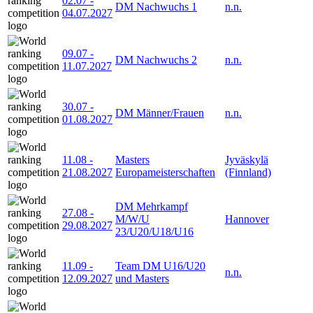
02.07
-
DM Nachwuchs 1
n.n.
04.07.2027
09.07
-
DM Nachwuchs 2
n.n.
11.07.2027
30.07
-
DM Männer/Frauen
n.n.
01.08.2027
11.08
-
Masters
Jyväskylä
21.08.2027
Europameisterschaften
(Finnland)
DM Mehrkampf
27.08
-
M/W/U
Hannover
29.08.2027
23/U20/U18/U16
11.09
-
Team DM U16/U20
n.n.
12.09.2027
und Masters