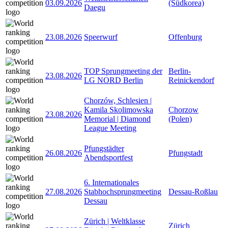
03.09.2026
(Südkorea)
Daegu
23.08.2026
Speerwurf
Offenburg
TOP Sprungmeeting der
Berlin-
23.08.2026
LG NORD Berlin
Reinickendorf
Chorzów, Schlesien |
Kamila Skolimowska
Chorzow
23.08.2026
Memorial | Diamond
(Polen)
League Meeting
Pfungstädter
26.08.2026
Pfungstadt
Abendsportfest
6. Internationales
27.08.2026
Stabhochsprungmeeting
Dessau-Roßlau
Dessau
Zürich | Weltklasse
Zürich