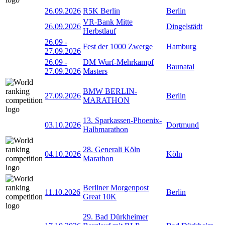
26.09.2026
R5K Berlin
Berlin
VR-Bank Mitte
26.09.2026
Dingelstädt
Herbstlauf
26.09
-
Fest der 1000 Zwerge
Hamburg
27.09.2026
26.09
-
DM Wurf-Mehrkampf
Baunatal
27.09.2026
Masters
BMW BERLIN-
27.09.2026
Berlin
MARATHON
13. Sparkassen-Phoenix-
03.10.2026
Dortmund
Halbmarathon
28. Generali Köln
04.10.2026
Köln
Marathon
Berliner Morgenpost
11.10.2026
Berlin
Great 10K
29. Bad Dürkheimer