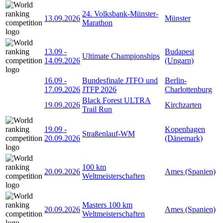
24. Volksbank-Münster-
13.09.2026
Münster
Marathon
13.09
-
Budapest
Ultimate Championships
14.09.2026
(Ungarn)
16.09
-
Bundesfinale JTFO und
Berlin-
17.09.2026
JTFP 2026
Charlottenburg
Black Forest ULTRA
19.09.2026
Kirchzarten
Trail Run
19.09
-
Kopenhagen
Straßenlauf-WM
20.09.2026
(Dänemark)
100 km
20.09.2026
Ames (Spanien)
Weltmeisterschaften
Masters 100 km
20.09.2026
Ames (Spanien)
Weltmeisterschaften