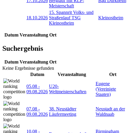
17.10.2026
Berglauf mit RLP-
Bad Dürkheim
Meisterschaft
15. Spannrit Volks- und
18.10.2026
Straßenlauf TSG
Kleinostheim
Kleinostheim
Datum
Veranstaltung
Ort
Suchergebnis
Datum
Veranstaltung
Ort
Keine Ergebnisse gefunden
Datum
Veranstaltung
Ort
Eugene
05.08
-
U20-
(Vereinigte
09.08.2026
Weltmeisterschaften
Staaten)
07.08
-
38. Neustädter
Neustadt an der
09.08.2026
Läufermeeting
Waldnaab
10.08
-
Birmingham