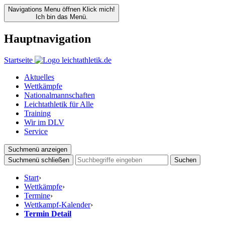
Navigations Menu öffnen
Klick mich!
Ich bin das Menü.
Hauptnavigation
Startseite
Aktuelles
Wettkämpfe
Nationalmannschaften
Leichtathletik für Alle
Training
Wir im DLV
Service
Suchmenü anzeigen
Suchmenü schließen
Suchen
Start
›
Wettkämpfe
›
Termine
›
Wettkampf-Kalender
›
Termin Detail