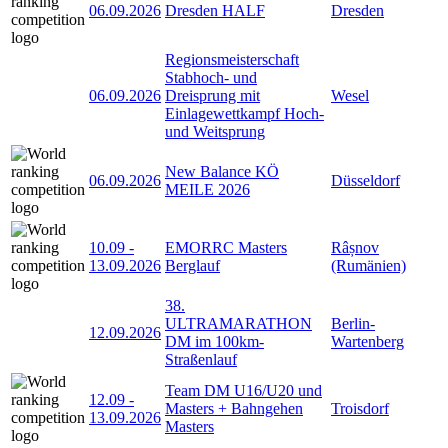
06.09.2026
Dresden HALF
Dresden
Regionsmeisterschaft
Stabhoch- und
06.09.2026
Dreisprung mit
Wesel
Einlagewettkampf Hoch-
und Weitsprung
New Balance KÖ
06.09.2026
Düsseldorf
MEILE 2026
10.09
-
EMORRC Masters
Râșnov
13.09.2026
Berglauf
(Rumänien)
38.
ULTRAMARATHON
Berlin-
12.09.2026
DM im 100km-
Wartenberg
Straßenlauf
Team DM U16/U20 und
12.09
-
Masters + Bahngehen
Troisdorf
13.09.2026
Masters