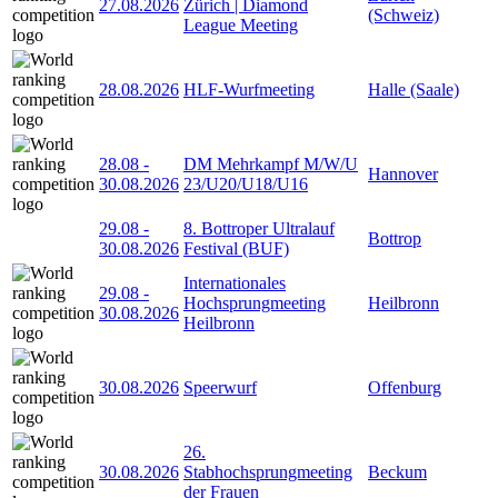
27.08.2026
Zürich | Diamond
(Schweiz)
League Meeting
28.08.2026
HLF-Wurfmeeting
Halle (Saale)
28.08
-
DM Mehrkampf M/W/U
Hannover
30.08.2026
23/U20/U18/U16
29.08
-
8. Bottroper Ultralauf
Bottrop
30.08.2026
Festival (BUF)
Internationales
29.08
-
Hochsprungmeeting
Heilbronn
30.08.2026
Heilbronn
30.08.2026
Speerwurf
Offenburg
26.
30.08.2026
Stabhochsprungmeeting
Beckum
der Frauen