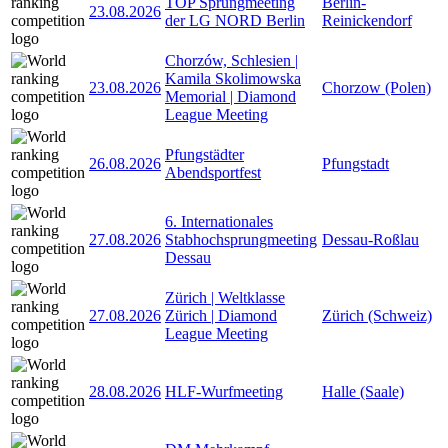
TOP Sprungmeeting
Berlin-
23.08.2026
der LG NORD Berlin
Reinickendorf
Chorzów, Schlesien |
Kamila Skolimowska
23.08.2026
Chorzow (Polen)
Memorial | Diamond
League Meeting
Pfungstädter
26.08.2026
Pfungstadt
Abendsportfest
6. Internationales
27.08.2026
Stabhochsprungmeeting
Dessau-Roßlau
Dessau
Zürich | Weltklasse
27.08.2026
Zürich | Diamond
Zürich (Schweiz)
League Meeting
28.08.2026
HLF-Wurfmeeting
Halle (Saale)