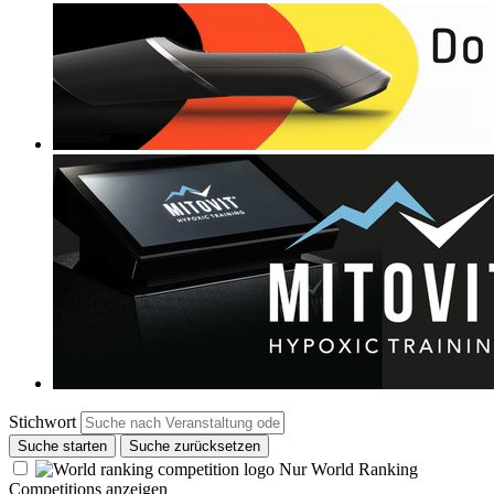
Stichwort
Suche starten
Suche zurücksetzen
Nur World Ranking
Competitions anzeigen