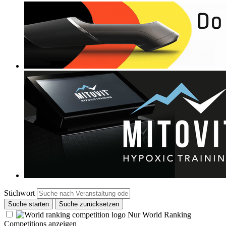
Stichwort
Suche starten
Suche zurücksetzen
Nur World Ranking
Competitions anzeigen