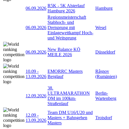
R5K - 5K Alsterlauf
06.09.2026
Hamburg
Hamburg 2026
Regionsmeisterschaft
Stabhoch- und
06.09.2026
Dreisprung mit
Wesel
Einlagewettkampf Hoch-
und Weitsprung
New Balance KÖ
06.09.2026
Düsseldorf
MEILE 2026
10.09
-
EMORRC Masters
Râșnov
13.09.2026
Berglauf
(Rumänien)
38.
ULTRAMARATHON
Berlin-
12.09.2026
DM im 100km-
Wartenberg
Straßenlauf
Team DM U16/U20 und
12.09
-
Masters + Bahngehen
Troisdorf
13.09.2026
Masters