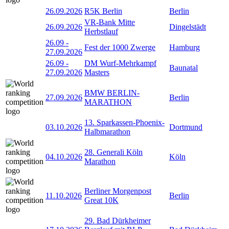
26.09.2026
R5K Berlin
Berlin
VR-Bank Mitte
26.09.2026
Dingelstädt
Herbstlauf
26.09
-
Fest der 1000 Zwerge
Hamburg
27.09.2026
26.09
-
DM Wurf-Mehrkampf
Baunatal
27.09.2026
Masters
BMW BERLIN-
27.09.2026
Berlin
MARATHON
13. Sparkassen-Phoenix-
03.10.2026
Dortmund
Halbmarathon
28. Generali Köln
04.10.2026
Köln
Marathon
Berliner Morgenpost
11.10.2026
Berlin
Great 10K
29. Bad Dürkheimer