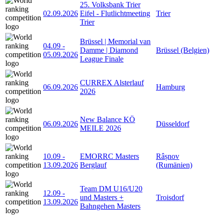
25. Volksbank Trier
02.09.2026
Eifel - Flutlichtmeeting
Trier
Trier
Brüssel | Memorial van
04.09
-
Damme | Diamond
Brüssel (Belgien)
05.09.2026
League Finale
CURREX Alsterlauf
06.09.2026
Hamburg
2026
New Balance KÖ
06.09.2026
Düsseldorf
MEILE 2026
10.09
-
EMORRC Masters
Râșnov
13.09.2026
Berglauf
(Rumänien)
Team DM U16/U20
12.09
-
und Masters +
Troisdorf
13.09.2026
Bahngehen Masters