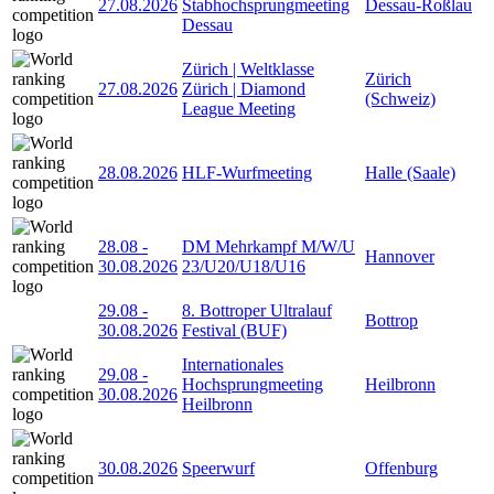
27.08.2026
Stabhochsprungmeeting
Dessau-Roßlau
Dessau
Zürich | Weltklasse
Zürich
27.08.2026
Zürich | Diamond
(Schweiz)
League Meeting
28.08.2026
HLF-Wurfmeeting
Halle (Saale)
28.08
-
DM Mehrkampf M/W/U
Hannover
30.08.2026
23/U20/U18/U16
29.08
-
8. Bottroper Ultralauf
Bottrop
30.08.2026
Festival (BUF)
Internationales
29.08
-
Hochsprungmeeting
Heilbronn
30.08.2026
Heilbronn
30.08.2026
Speerwurf
Offenburg