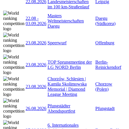
22.08.2026
Landesmeisterschaften
Leipzig
im 100 km-Straßenlauf
Masters
22.08
-
Daegu
Weltmeisterschaften
03.09.2026
(Südkorea)
Daegu
23.08.2026
Speerwurf
Offenburg
TOP Sprungmeeting der
Berlin-
23.08.2026
LG NORD Berlin
Reinickendorf
Chorzów, Schlesien |
Kamila Skolimowska
Chorzow
23.08.2026
Memorial | Diamond
(Polen)
League Meeting
Pfungstädter
26.08.2026
Pfungstadt
Abendsportfest
6. Internationales