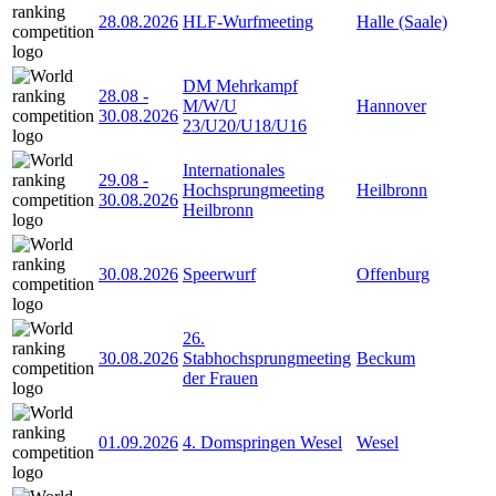
28.08.2026
HLF-Wurfmeeting
Halle (Saale)
DM Mehrkampf
28.08
-
M/W/U
Hannover
30.08.2026
23/U20/U18/U16
Internationales
29.08
-
Hochsprungmeeting
Heilbronn
30.08.2026
Heilbronn
30.08.2026
Speerwurf
Offenburg
26.
30.08.2026
Stabhochsprungmeeting
Beckum
der Frauen
01.09.2026
4. Domspringen Wesel
Wesel