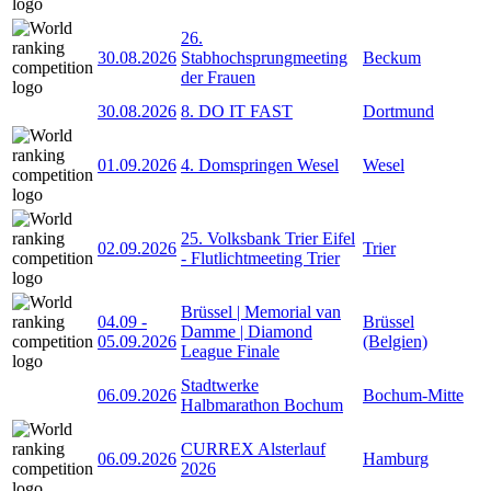
26.
30.08.2026
Stabhochsprungmeeting
Beckum
der Frauen
30.08.2026
8. DO IT FAST
Dortmund
01.09.2026
4. Domspringen Wesel
Wesel
25. Volksbank Trier Eifel
02.09.2026
Trier
- Flutlichtmeeting Trier
Brüssel | Memorial van
04.09
-
Brüssel
Damme | Diamond
05.09.2026
(Belgien)
League Finale
Stadtwerke
06.09.2026
Bochum-Mitte
Halbmarathon Bochum
CURREX Alsterlauf
06.09.2026
Hamburg
2026