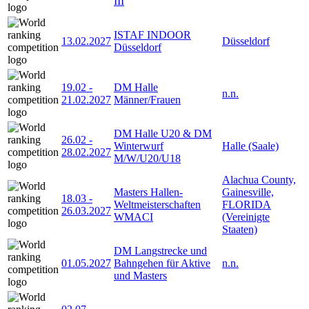
III
ISTAF INDOOR
13.02.2027
Düsseldorf
Düsseldorf
19.02
-
DM Halle
n.n.
21.02.2027
Männer/Frauen
DM Halle U20 & DM
26.02
-
Winterwurf
Halle (Saale)
28.02.2027
M/W/U20/U18
Alachua County,
Masters Hallen-
Gainesville,
18.03
-
Weltmeisterschaften
FLORIDA
26.03.2027
WMACI
(Vereinigte
Staaten)
DM Langstrecke und
01.05.2027
Bahngehen für Aktive
n.n.
und Masters