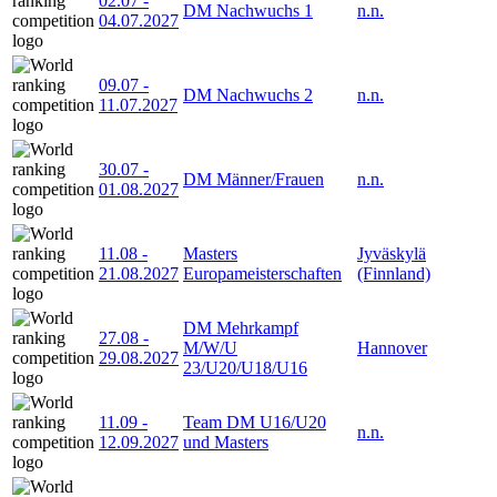
02.07
-
DM Nachwuchs 1
n.n.
04.07.2027
09.07
-
DM Nachwuchs 2
n.n.
11.07.2027
30.07
-
DM Männer/Frauen
n.n.
01.08.2027
11.08
-
Masters
Jyväskylä
21.08.2027
Europameisterschaften
(Finnland)
DM Mehrkampf
27.08
-
M/W/U
Hannover
29.08.2027
23/U20/U18/U16
11.09
-
Team DM U16/U20
n.n.
12.09.2027
und Masters