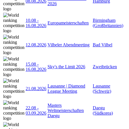
08.08.2026
Hamburg
2026
10.08
-
Birmingham
Europameisterschaften
16.08.2026
(Großbritannien)
12.08.2026
Vilbeler Abendmeeting
Bad Vilbel
15.08
-
Sky's the Limit 2026
Zweibrücken
16.08.2026
Lausanne | Diamond
Lausanne
21.08.2026
League Meeting
(Schweiz)
Masters
22.08
-
Daegu
Weltmeisterschaften
03.09.2026
(Südkorea)
Daegu