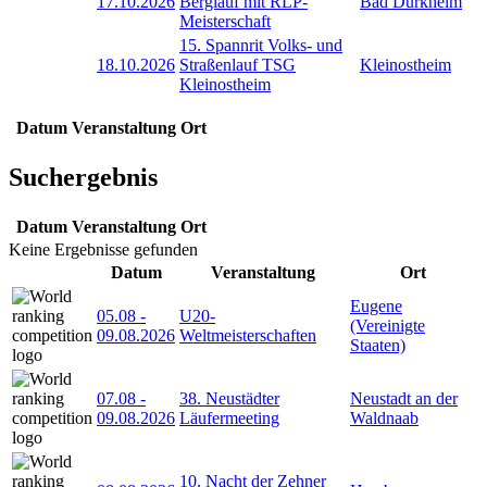
17.10.2026
Berglauf mit RLP-
Bad Dürkheim
Meisterschaft
15. Spannrit Volks- und
18.10.2026
Straßenlauf TSG
Kleinostheim
Kleinostheim
Datum
Veranstaltung
Ort
Suchergebnis
Datum
Veranstaltung
Ort
Keine Ergebnisse gefunden
Datum
Veranstaltung
Ort
Eugene
05.08
-
U20-
(Vereinigte
09.08.2026
Weltmeisterschaften
Staaten)
07.08
-
38. Neustädter
Neustadt an der
09.08.2026
Läufermeeting
Waldnaab
10. Nacht der Zehner