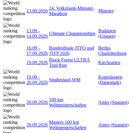
24. Volksbank-Münster-
13.09.2026
Münster
Marathon
13.09
-
Budapest
Ultimate Championships
14.09.2026
(Ungarn)
16.09
-
Bundesfinale JTFO und
Berlin-
17.09.2026
JTFP 2026
Charlottenburg
Black Forest ULTRA
19.09.2026
Kirchzarten
Trail Run
19.09
-
Kopenhagen
Straßenlauf-WM
20.09.2026
(Dänemark)
100 km
20.09.2026
Ames (Spanien)
Weltmeisterschaften
Masters 100 km
20.09.2026
Ames (Spanien)
Weltmeisterschaften