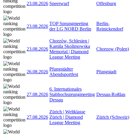
23.08.2026
Speerwurf
Offenburg
TOP Sprungmeeting
Berlin-
23.08.2026
der LG NORD Berlin
Reinickendorf
Chorzów, Schlesien |
Kamila Skolimowska
23.08.2026
Chorzow (Polen)
Memorial | Diamond
League Meeting
Pfungstädter
26.08.2026
Pfungstadt
Abendsportfest
6. Internationales
27.08.2026
Stabhochsprungmeeting
Dessau-Roßlau
Dessau
Zürich | Weltklasse
27.08.2026
Zürich | Diamond
Zürich (Schweiz)
League Meeting