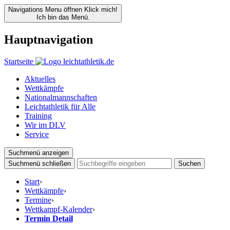
Navigations Menu öffnen
Klick mich!
Ich bin das Menü.
Hauptnavigation
Startseite
Aktuelles
Wettkämpfe
Nationalmannschaften
Leichtathletik für Alle
Training
Wir im DLV
Service
Suchmenü anzeigen
Suchmenü schließen
Suchen
Start
›
Wettkämpfe
›
Termine
›
Wettkampf-Kalender
›
Termin Detail