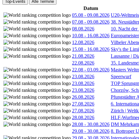
Top-Events
Alle Termine
Datum
05.08
-
09.08.2026
U20-Weltmeist
07.08
-
09.08.2026
38. Neustädte
08.08.2026
10. Nacht der
10.08
-
16.08.2026
Europameister
12.08.2026
Vilbeler Aben
15.08
-
16.08.2026
Sky's the Lim
21.08.2026
Lausanne | D
22.08.2026
35. Landesmei
22.08
-
03.09.2026
Masters Weltm
23.08.2026
Speerwurf
23.08.2026
TOP Sprungm
23.08.2026
Chorzów, Sch
26.08.2026
Pfungstädter 
27.08.2026
6. Internatio
27.08.2026
Zürich | Welt
28.08.2026
HLF-Wurfmee
28.08
-
30.08.2026
DM Mehrkamp
29.08
-
30.08.2026
8. Bottroper U
29.08
-
30.08.2026
International