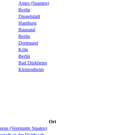
Ames (Spanien)
Berlin
Dingelstädt
Hamburg
Baunatal
Berlin
Dortmund
Köln
Berlin
Bad Dürkheim
Kleinostheim
Ort
ene (Vereinigte Staaten)
ustadt an der Waldnaab