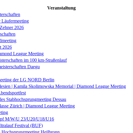
Veranstaltung
erschaften
r Läufermeeting
 Zehner 2026
schaften
dmeeting
it 2026
iamond League Meeting
sterschaften im 100 km-Straßenlauf
eisterschaften Daegu
eeting der LG NORD Berlin
lesien | Kamila Skolimowska Memorial | Diamond League Meeting
Abendsportfest
nales Stabhochsprungmeeting Dessau
klasse Zürich | Diamond League Meeting
ting
f M/W/U 23/U20/U18/U16
ltralauf Festival (BUF)
es Hochsprungmeeting Heilbronn