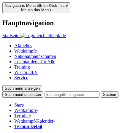
Navigations Menu öffnen
Klick mich!
Ich bin das Menü.
Hauptnavigation
Startseite
Aktuelles
Wettkämpfe
Nationalmannschaften
Leichtathletik für Alle
Training
Wir im DLV
Service
Suchmenü anzeigen
Suchmenü schließen
Suchen
Start
›
Wettkämpfe
›
Termine
›
Wettkampf-Kalender
›
Termin Detail