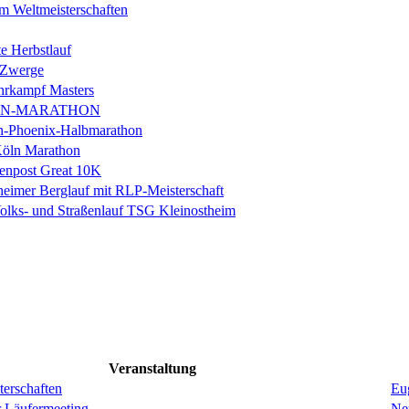
m Weltmeisterschaften
e Herbstlauf
 Zwerge
rkampf Masters
IN-MARATHON
en-Phoenix-Halbmarathon
Köln Marathon
enpost Great 10K
eimer Berglauf mit RLP-Meisterschaft
Volks- und Straßenlauf TSG Kleinostheim
Veranstaltung
erschaften
Eug
r Läufermeeting
Ne