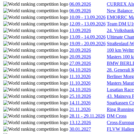
06.09.2026
CURREX Alst
06.09.2026
New Balance
10.09
-
13.09.2026
EMORRC Mast
12.09
-
13.09.2026
Team DM U16/
13.09.2026
24. Volksban
13.09
-
14.09.2026
Ultimate Cha
19.09
-
20.09.2026
Straßenlauf-
20.09.2026
100 km Weltme
20.09.2026
Masters 100 k
27.09.2026
BMW BERL
04.10.2026
28. Generali 
11.10.2026
Berliner Morg
11.10.2026
Masters Marat
24.10.2026
Lusatian Race
25.10.2026
43. Mainova F
14.11.2026
Sparkassen Cr
21.11.2026
Ring Running 
28.11
-
29.11.2026
DM Cross
13.12.2026
Cross-Europam
30.01.2027
FLVW Hallenme