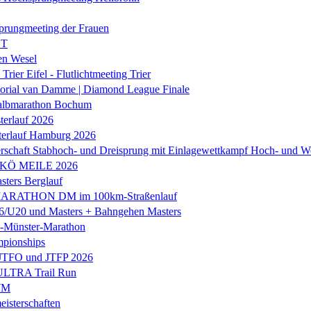
prungmeeting der Frauen
ST
en Wesel
Trier Eifel - Flutlichtmeeting Trier
orial van Damme | Diamond League Finale
albmarathon Bochum
erlauf 2026
terlauf Hamburg 2026
rschaft Stabhoch- und Dreisprung mit Einlagewettkampf Hoch- und W
 KÖ MEILE 2026
ers Berglauf
ARATHON DM im 100km-Straßenlauf
U20 und Masters + Bahngehen Masters
k-Münster-Marathon
mpionships
 JTFO und JTFP 2026
 ULTRA Trail Run
WM
isterschaften