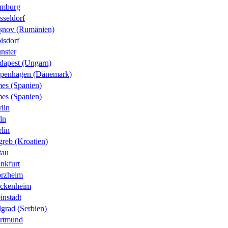
mburg
sseldorf
șnov (Rumänien)
isdorf
nster
dapest (Ungarn)
penhagen (Dänemark)
es (Spanien)
es (Spanien)
lin
ln
lin
greb (Kroatien)
tau
nkfurt
orzheim
ckenheim
instadt
grad (Serbien)
rtmund