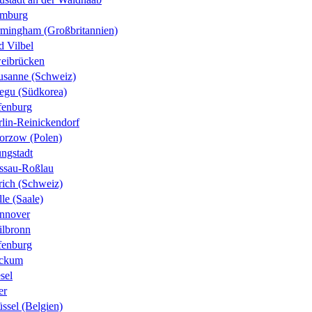
mburg
rmingham (Großbritannien)
d Vilbel
eibrücken
usanne (Schweiz)
egu (Südkorea)
fenburg
rlin-Reinickendorf
orzow (Polen)
ungstadt
ssau-Roßlau
rich (Schweiz)
le (Saale)
nnover
ilbronn
fenburg
ckum
sel
er
ssel (Belgien)