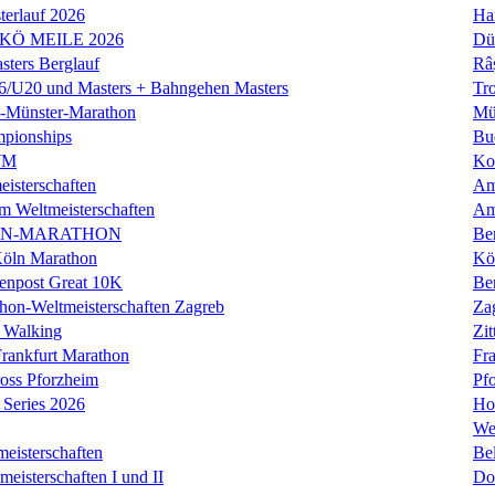
erlauf 2026
Ha
 KÖ MEILE 2026
Dü
ers Berglauf
Râ
U20 und Masters + Bahngehen Masters
Tro
k-Münster-Marathon
Mü
mpionships
Bu
WM
Ko
isterschaften
Am
m Weltmeisterschaften
Am
IN-MARATHON
Ber
Köln Marathon
Kö
enpost Great 10K
Ber
hon-Weltmeisterschaften Zagreb
Za
 Walking
Zit
rankfurt Marathon
Fra
oss Pforzheim
Pf
Series 2026
Ho
We
eisterschaften
Bel
isterschaften I und II
Do