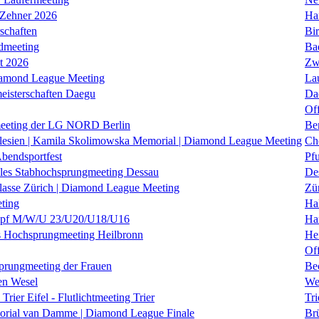
 Zehner 2026
Ha
schaften
Bi
dmeeting
Ba
it 2026
Zw
iamond League Meeting
La
eisterschaften Daegu
Da
Of
eeting der LG NORD Berlin
Be
lesien | Kamila Skolimowska Memorial | Diamond League Meeting
Ch
Abendsportfest
Pf
nales Stabhochsprungmeeting Dessau
De
klasse Zürich | Diamond League Meeting
Zü
ting
Hal
f M/W/U 23/U20/U18/U16
Ha
es Hochsprungmeeting Heilbronn
He
Of
prungmeeting der Frauen
Be
en Wesel
We
Trier Eifel - Flutlichtmeeting Trier
Tri
orial van Damme | Diamond League Finale
Brü