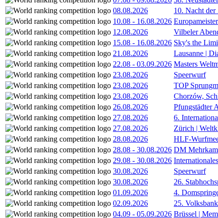
08.08.2026
10. Nacht der
10.08
-
16.08.2026
Europameister
12.08.2026
Vilbeler Aben
15.08
-
16.08.2026
Sky's the Lim
21.08.2026
Lausanne | D
22.08
-
03.09.2026
Masters Weltm
23.08.2026
Speerwurf
23.08.2026
TOP Sprungm
23.08.2026
Chorzów, Sch
26.08.2026
Pfungstädter 
27.08.2026
6. Internatio
27.08.2026
Zürich | Welt
28.08.2026
HLF-Wurfmee
28.08
-
30.08.2026
DM Mehrkamp
29.08
-
30.08.2026
International
30.08.2026
Speerwurf
30.08.2026
26. Stabhochs
01.09.2026
4. Domspring
02.09.2026
25. Volksbank 
04.09
-
05.09.2026
Brüssel | Mem