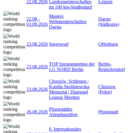
22.08.2026
Landesmeisterschaften
Leipzig
im 100 km-Straßenlauf
Masters
22.08
-
Daegu
Weltmeisterschaften
03.09.2026
(Südkorea)
Daegu
23.08.2026
Speerwurf
Offenburg
TOP Sprungmeeting der
Berlin-
23.08.2026
LG NORD Berlin
Reinickendorf
Chorzów, Schlesien |
Kamila Skolimowska
Chorzow
23.08.2026
Memorial | Diamond
(Polen)
League Meeting
Pfungstädter
26.08.2026
Pfungstadt
Abendsportfest
6. Internationales