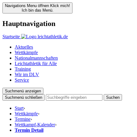
Navigations Menu öffnen
Klick mich!
Ich bin das Menü.
Hauptnavigation
Startseite
Aktuelles
Wettkämpfe
Nationalmannschaften
Leichtathletik für Alle
Training
Wir im DLV
Service
Suchmenü anzeigen
Suchmenü schließen
Suchen
Start
›
Wettkämpfe
›
Termine
›
Wettkampf-Kalender
›
Termin Detail