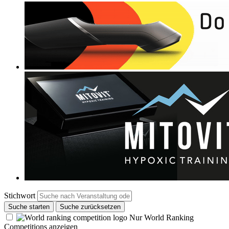
Stichwort
Suche starten
Suche zurücksetzen
Nur World Ranking
Competitions anzeigen