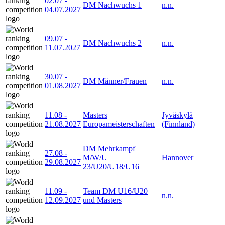
02.07
-
DM Nachwuchs 1
n.n.
04.07.2027
09.07
-
DM Nachwuchs 2
n.n.
11.07.2027
30.07
-
DM Männer/Frauen
n.n.
01.08.2027
11.08
-
Masters
Jyväskylä
21.08.2027
Europameisterschaften
(Finnland)
DM Mehrkampf
27.08
-
M/W/U
Hannover
29.08.2027
23/U20/U18/U16
11.09
-
Team DM U16/U20
n.n.
12.09.2027
und Masters