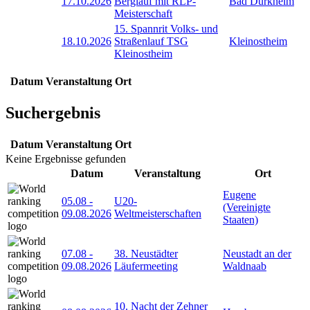
17.10.2026
Berglauf mit RLP-
Bad Dürkheim
Meisterschaft
15. Spannrit Volks- und
18.10.2026
Straßenlauf TSG
Kleinostheim
Kleinostheim
Datum
Veranstaltung
Ort
Suchergebnis
Datum
Veranstaltung
Ort
Keine Ergebnisse gefunden
Datum
Veranstaltung
Ort
Eugene
05.08
-
U20-
(Vereinigte
09.08.2026
Weltmeisterschaften
Staaten)
07.08
-
38. Neustädter
Neustadt an der
09.08.2026
Läufermeeting
Waldnaab
10. Nacht der Zehner