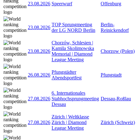
23.08.2026
Speerwurf
Offenburg
TOP Sprungmeeting
Berlin-
23.08.2026
der LG NORD Berlin
Reinickendorf
Chorzów, Schlesien |
Kamila Skolimowska
23.08.2026
Chorzow (Polen)
Memorial | Diamond
League Meeting
Pfungstädter
26.08.2026
Pfungstadt
Abendsportfest
6. Internationales
27.08.2026
Stabhochsprungmeeting
Dessau-Roßlau
Dessau
Zürich | Weltklasse
27.08.2026
Zürich | Diamond
Zürich (Schweiz)
League Meeting