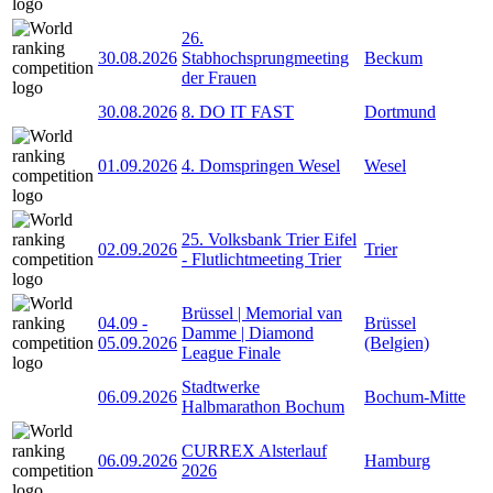
26.
30.08.2026
Stabhochsprungmeeting
Beckum
der Frauen
30.08.2026
8. DO IT FAST
Dortmund
01.09.2026
4. Domspringen Wesel
Wesel
25. Volksbank Trier Eifel
02.09.2026
Trier
- Flutlichtmeeting Trier
Brüssel | Memorial van
04.09
-
Brüssel
Damme | Diamond
05.09.2026
(Belgien)
League Finale
Stadtwerke
06.09.2026
Bochum-Mitte
Halbmarathon Bochum
CURREX Alsterlauf
06.09.2026
Hamburg
2026