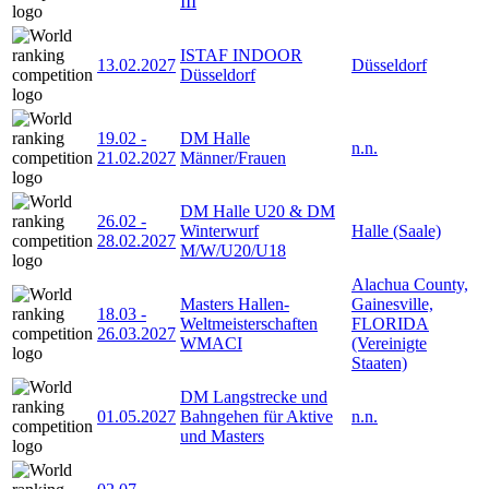
III
ISTAF INDOOR
13.02.2027
Düsseldorf
Düsseldorf
19.02
-
DM Halle
n.n.
21.02.2027
Männer/Frauen
DM Halle U20 & DM
26.02
-
Winterwurf
Halle (Saale)
28.02.2027
M/W/U20/U18
Alachua County,
Masters Hallen-
Gainesville,
18.03
-
Weltmeisterschaften
FLORIDA
26.03.2027
WMACI
(Vereinigte
Staaten)
DM Langstrecke und
01.05.2027
Bahngehen für Aktive
n.n.
und Masters