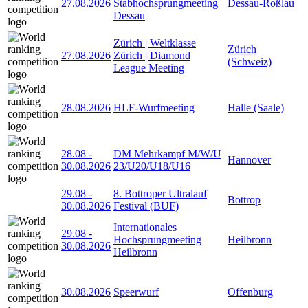
27.08.2026
Stabhochsprungmeeting
Dessau-Roßlau
Dessau
Zürich | Weltklasse
Zürich
27.08.2026
Zürich | Diamond
(Schweiz)
League Meeting
28.08.2026
HLF-Wurfmeeting
Halle (Saale)
28.08
-
DM Mehrkampf M/W/U
Hannover
30.08.2026
23/U20/U18/U16
29.08
-
8. Bottroper Ultralauf
Bottrop
30.08.2026
Festival (BUF)
Internationales
29.08
-
Hochsprungmeeting
Heilbronn
30.08.2026
Heilbronn
30.08.2026
Speerwurf
Offenburg