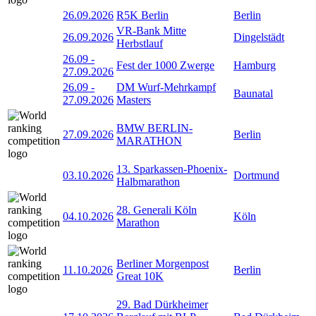
26.09.2026
R5K Berlin
Berlin
VR-Bank Mitte
26.09.2026
Dingelstädt
Herbstlauf
26.09
-
Fest der 1000 Zwerge
Hamburg
27.09.2026
26.09
-
DM Wurf-Mehrkampf
Baunatal
27.09.2026
Masters
BMW BERLIN-
27.09.2026
Berlin
MARATHON
13. Sparkassen-Phoenix-
03.10.2026
Dortmund
Halbmarathon
28. Generali Köln
04.10.2026
Köln
Marathon
Berliner Morgenpost
11.10.2026
Berlin
Great 10K
29. Bad Dürkheimer