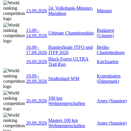
24. Volksbank-Münster-
13.09.2026
Münster
Marathon
13.09
-
Budapest
Ultimate Championships
14.09.2026
(Ungarn)
16.09
-
Bundesfinale JTFO und
Berlin-
17.09.2026
JTFP 2026
Charlottenburg
Black Forest ULTRA
19.09.2026
Kirchzarten
Trail Run
19.09
-
Kopenhagen
Straßenlauf-WM
20.09.2026
(Dänemark)
100 km
20.09.2026
Ames (Spanien)
Weltmeisterschaften
Masters 100 km
20.09.2026
Ames (Spanien)
Weltmeisterschaften