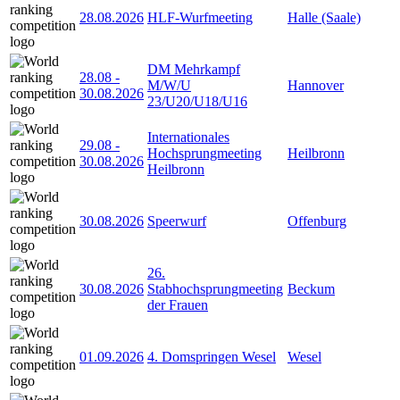
28.08.2026
HLF-Wurfmeeting
Halle (Saale)
DM Mehrkampf
28.08
-
M/W/U
Hannover
30.08.2026
23/U20/U18/U16
Internationales
29.08
-
Hochsprungmeeting
Heilbronn
30.08.2026
Heilbronn
30.08.2026
Speerwurf
Offenburg
26.
30.08.2026
Stabhochsprungmeeting
Beckum
der Frauen
01.09.2026
4. Domspringen Wesel
Wesel