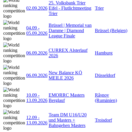
25. Volksbank Trier
02.09.2026
Eifel - Flutlichtmeeting
Trier
Trier
Brüssel | Memorial van
04.09
-
Damme | Diamond
Brüssel (Belgien)
05.09.2026
League Finale
CURREX Alsterlauf
06.09.2026
Hamburg
2026
New Balance KÖ
06.09.2026
Düsseldorf
MEILE 2026
10.09
-
EMORRC Masters
Râșnov
13.09.2026
Berglauf
(Rumänien)
Team DM U16/U20
12.09
-
und Masters +
Troisdorf
13.09.2026
Bahngehen Masters