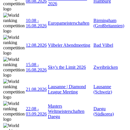
08.08.2026
Hamburg
2026
10.08
-
Birmingham
Europameisterschaften
16.08.2026
(Großbritannien)
12.08.2026
Vilbeler Abendmeeting
Bad Vilbel
15.08
-
Sky's the Limit 2026
Zweibrücken
16.08.2026
Lausanne | Diamond
Lausanne
21.08.2026
League Meeting
(Schweiz)
Masters
22.08
-
Daegu
Weltmeisterschaften
03.09.2026
(Südkorea)
Daegu