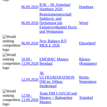
R5K - 5K Alsterlauf
06.09.2026
Hamburg
Hamburg 2026
Regionsmeisterschaft
Stabhoch- und
06.09.2026
Dreisprung mit
Wesel
Einlagewettkampf Hoch-
und Weitsprung
New Balance KÖ
06.09.2026
Düsseldorf
MEILE 2026
10.09
-
EMORRC Masters
Râșnov
13.09.2026
Berglauf
(Rumänien)
38.
ULTRAMARATHON
Berlin-
12.09.2026
DM im 100km-
Wartenberg
Straßenlauf
Team DM U16/U20 und
12.09
-
Masters + Bahngehen
Troisdorf
13.09.2026
Masters