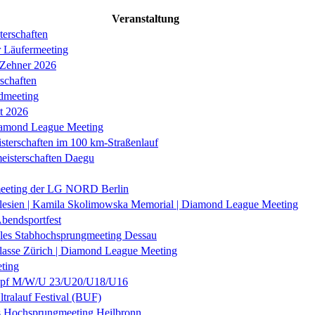
Veranstaltung
erschaften
r Läufermeeting
 Zehner 2026
schaften
dmeeting
it 2026
iamond League Meeting
sterschaften im 100 km-Straßenlauf
eisterschaften Daegu
eeting der LG NORD Berlin
lesien | Kamila Skolimowska Memorial | Diamond League Meeting
Abendsportfest
nales Stabhochsprungmeeting Dessau
klasse Zürich | Diamond League Meeting
ting
f M/W/U 23/U20/U18/U16
ltralauf Festival (BUF)
es Hochsprungmeeting Heilbronn