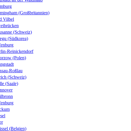
mburg
rmingham (Großbritannien)
d Vilbel
eibrücken
usanne (Schweiz)
egu (Südkorea)
fenburg
rlin-Reinickendorf
orzow (Polen)
ungstadt
ssau-Roßlau
rich (Schweiz)
le (Saale)
nnover
ilbronn
fenburg
ckum
sel
er
ssel (Belgien)