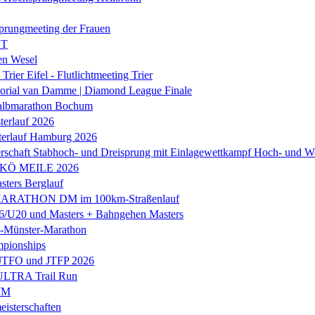
prungmeeting der Frauen
ST
en Wesel
Trier Eifel - Flutlichtmeeting Trier
orial van Damme | Diamond League Finale
albmarathon Bochum
erlauf 2026
terlauf Hamburg 2026
rschaft Stabhoch- und Dreisprung mit Einlagewettkampf Hoch- und W
 KÖ MEILE 2026
ers Berglauf
ARATHON DM im 100km-Straßenlauf
U20 und Masters + Bahngehen Masters
k-Münster-Marathon
mpionships
 JTFO und JTFP 2026
 ULTRA Trail Run
WM
isterschaften