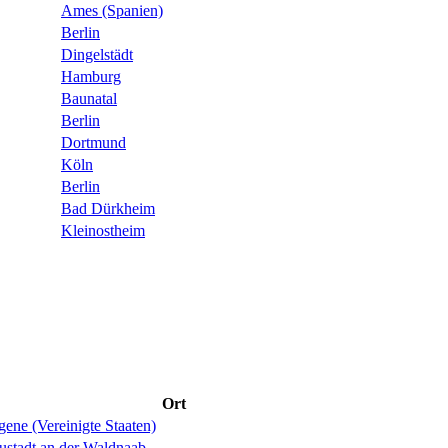
Ames (Spanien)
Berlin
Dingelstädt
Hamburg
Baunatal
Berlin
Dortmund
Köln
Berlin
Bad Dürkheim
Kleinostheim
Ort
ene (Vereinigte Staaten)
ustadt an der Waldnaab