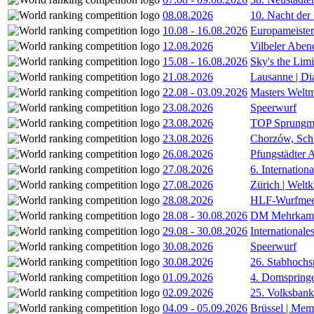
08.08.2026
10. Nacht der
10.08
-
16.08.2026
Europameister
12.08.2026
Vilbeler Aben
15.08
-
16.08.2026
Sky's the Lim
21.08.2026
Lausanne | D
22.08
-
03.09.2026
Masters Weltm
23.08.2026
Speerwurf
23.08.2026
TOP Sprungm
23.08.2026
Chorzów, Sch
26.08.2026
Pfungstädter 
27.08.2026
6. Internatio
27.08.2026
Zürich | Welt
28.08.2026
HLF-Wurfmee
28.08
-
30.08.2026
DM Mehrkamp
29.08
-
30.08.2026
International
30.08.2026
Speerwurf
30.08.2026
26. Stabhochs
01.09.2026
4. Domspring
02.09.2026
25. Volksbank 
04.09
-
05.09.2026
Brüssel | Mem