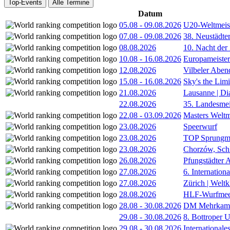
Top-Events
Alle Termine
Datum
05.08
-
09.08.2026
U20-Weltmeist
07.08
-
09.08.2026
38. Neustädte
08.08.2026
10. Nacht der
10.08
-
16.08.2026
Europameister
12.08.2026
Vilbeler Aben
15.08
-
16.08.2026
Sky's the Lim
21.08.2026
Lausanne | D
22.08.2026
35. Landesmei
22.08
-
03.09.2026
Masters Weltm
23.08.2026
Speerwurf
23.08.2026
TOP Sprungm
23.08.2026
Chorzów, Sch
26.08.2026
Pfungstädter 
27.08.2026
6. Internatio
27.08.2026
Zürich | Welt
28.08.2026
HLF-Wurfmee
28.08
-
30.08.2026
DM Mehrkamp
29.08
-
30.08.2026
8. Bottroper U
29.08
-
30.08.2026
International