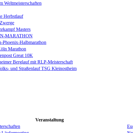
m Weltmeisterschaften
e Herbstlauf
 Zwerge
rkampf Masters
IN-MARATHON
en-Phoenix-Halbmarathon
Köln Marathon
enpost Great 10K
eimer Berglauf mit RLP-Meisterschaft
Volks- und Straßenlauf TSG Kleinostheim
Veranstaltung
erschaften
Eug
r Läufermeeting
Ne