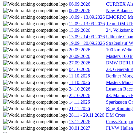
06.09.2026
CURREX Alst
06.09.2026
New Balance
10.09
-
13.09.2026
EMORRC Mast
12.09
-
13.09.2026
Team DM U16/
13.09.2026
24. Volksban
13.09
-
14.09.2026
Ultimate Cha
19.09
-
20.09.2026
Straßenlauf-
20.09.2026
100 km Weltme
20.09.2026
Masters 100 k
27.09.2026
BMW BERL
04.10.2026
28. Generali 
11.10.2026
Berliner Morg
11.10.2026
Masters Marat
24.10.2026
Lusatian Race
25.10.2026
43. Mainova F
14.11.2026
Sparkassen Cr
21.11.2026
Ring Running 
28.11
-
29.11.2026
DM Cross
13.12.2026
Cross-Europam
30.01.2027
FLVW Hallenme