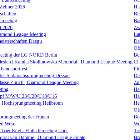
 Zehner 2026
Ha
schaften
Bi
dmeeting
Ba
it 2026
Zw
iamond League Meeting
La
eisterschaften Daegu
Da
Of
eeting der LG NORD Berlin
Be
lesien | Kamila Skolimowska Memorial | Diamond League Meeting
Ch
Abendsportfest
Pf
nales Stabhochsprungmeeting Dessau
De
klasse Zürich | Diamond League Meeting
Zü
ting
Hal
f M/W/U 23/U20/U18/U16
Ha
es Hochsprungmeeting Heilbronn
He
Of
prungmeeting der Frauen
Be
en Wesel
We
Trier Eifel - Flutlichtmeeting Trier
Tri
orial van Damme | Diamond League Finale
Brü