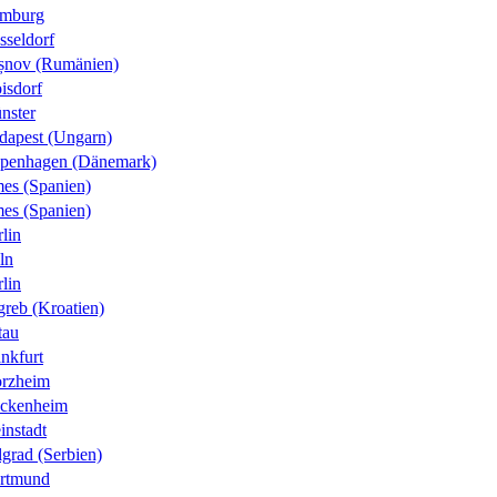
mburg
sseldorf
șnov (Rumänien)
isdorf
nster
dapest (Ungarn)
penhagen (Dänemark)
es (Spanien)
es (Spanien)
lin
ln
lin
greb (Kroatien)
tau
nkfurt
orzheim
ckenheim
instadt
grad (Serbien)
rtmund