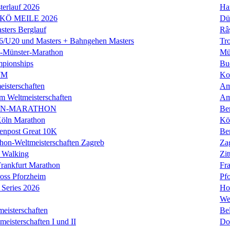
erlauf 2026
Ha
 KÖ MEILE 2026
Dü
ers Berglauf
Râ
U20 und Masters + Bahngehen Masters
Tro
k-Münster-Marathon
Mü
mpionships
Bu
WM
Ko
isterschaften
Am
m Weltmeisterschaften
Am
IN-MARATHON
Ber
Köln Marathon
Kö
enpost Great 10K
Ber
hon-Weltmeisterschaften Zagreb
Za
 Walking
Zit
rankfurt Marathon
Fra
oss Pforzheim
Pf
Series 2026
Ho
We
eisterschaften
Bel
isterschaften I und II
Do