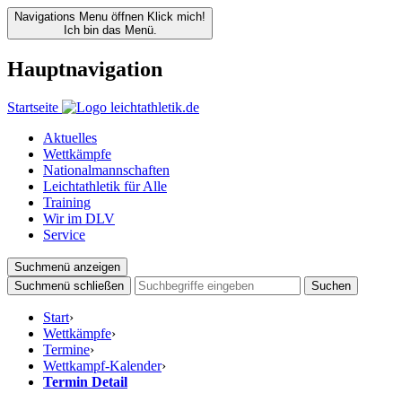
Navigations Menu öffnen
Klick mich!
Ich bin das Menü.
Hauptnavigation
Startseite
Aktuelles
Wettkämpfe
Nationalmannschaften
Leichtathletik für Alle
Training
Wir im DLV
Service
Suchmenü anzeigen
Suchmenü schließen
Suchen
Start
›
Wettkämpfe
›
Termine
›
Wettkampf-Kalender
›
Termin Detail